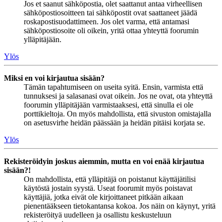
Jos et saanut sähköpostia, olet saattanut antaa virheellisen
sähköpostiosoitteen tai sähköpostit ovat saattaneet jäädä
roskapostisuodattimeen. Jos olet varma, että antamasi
sähköpostiosoite oli oikein, yritä ottaa yhteyttä foorumin
ylläpitäjään.
Ylös
Miksi en voi kirjautua sisään?
Tämän tapahtumiseen on useita syitä. Ensin, varmista että
tunnuksesi ja salasanasi ovat oikein. Jos ne ovat, ota yhteyttä
foorumin ylläpitäjään varmistaaksesi, että sinulla ei ole
porttikieltoja. On myös mahdollista, että sivuston omistajalla
on asetusvirhe heidän päässään ja heidän pitäisi korjata se.
Ylös
Rekisteröidyin joskus aiemmin, mutta en voi enää kirjautua
sisään?!
On mahdollista, että ylläpitäjä on poistanut käyttäjätilisi
käytöstä jostain syystä. Useat foorumit myös poistavat
käyttäjiä, jotka eivät ole kirjoittaneet pitkään aikaan
pienentääkseen tietokantansa kokoa. Jos näin on käynyt, yritä
rekisteröityä uudelleen ja osallistu keskusteluun