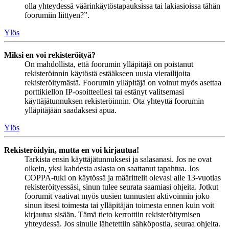
olla yhteydessä väärinkäytöstapauksissa tai lakiasioissa tähän
foorumiin liittyen?”.
Ylös
Miksi en voi rekisteröityä?
On mahdollista, että foorumin ylläpitäjä on poistanut
rekisteröinnin käytöstä estääkseen uusia vierailijoita
rekisteröitymästä. Foorumin ylläpitäjä on voinut myös asettaa
porttikiellon IP-osoitteellesi tai estänyt valitsemasi
käyttäjätunnuksen rekisteröinnin. Ota yhteyttä foorumin
ylläpitäjään saadaksesi apua.
Ylös
Rekisteröidyin, mutta en voi kirjautua!
Tarkista ensin käyttäjätunnuksesi ja salasanasi. Jos ne ovat
oikein, yksi kahdesta asiasta on saattanut tapahtua. Jos
COPPA-tuki on käytössä ja määrittelit olevasi alle 13-vuotias
rekisteröityessäsi, sinun tulee seurata saamiasi ohjeita. Jotkut
foorumit vaativat myös uusien tunnusten aktivoinnin joko
sinun itsesi toimesta tai ylläpitäjän toimesta ennen kuin voit
kirjautua sisään. Tämä tieto kerrottiin rekisteröitymisen
yhteydessä. Jos sinulle lähetettiin sähköpostia, seuraa ohjeita.