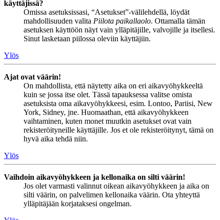
käyttäjissä?
Omissa asetuksissasi, “Asetukset”-välilehdellä, löydät
mahdollisuuden valita
Piilota paikallaolo
. Ottamalla tämän
asetuksen käyttöön näyt vain ylläpitäjille, valvojille ja itsellesi.
Sinut lasketaan piilossa oleviin käyttäjiin.
Ylös
Ajat ovat väärin!
On mahdollista, että näytetty aika on eri aikavyöhykkeeltä
kuin se jossa itse olet. Tässä tapauksessa valitse omista
asetuksista oma aikavyöhykkeesi, esim. Lontoo, Pariisi, New
York, Sidney, jne. Huomaathan, että aikavyöhykkeen
vaihtaminen, kuten monet muutkin asetukset ovat vain
rekisteröityneille käyttäjille. Jos et ole rekisteröitynyt, tämä on
hyvä aika tehdä niin.
Ylös
Vaihdoin aikavyöhykkeen ja kellonaika on silti väärin!
Jos olet varmasti valinnut oikean aikavyöhykkeen ja aika on
silti väärin, on palvelimen kellonaika väärin. Ota yhteyttä
ylläpitäjään korjataksesi ongelman.