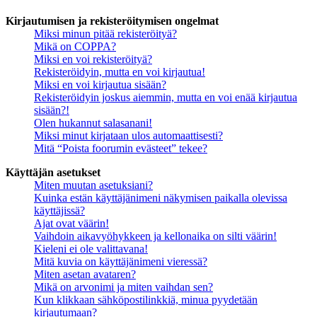
Kirjautumisen ja rekisteröitymisen ongelmat
Miksi minun pitää rekisteröityä?
Mikä on COPPA?
Miksi en voi rekisteröityä?
Rekisteröidyin, mutta en voi kirjautua!
Miksi en voi kirjautua sisään?
Rekisteröidyin joskus aiemmin, mutta en voi enää kirjautua
sisään?!
Olen hukannut salasanani!
Miksi minut kirjataan ulos automaattisesti?
Mitä “Poista foorumin evästeet” tekee?
Käyttäjän asetukset
Miten muutan asetuksiani?
Kuinka estän käyttäjänimeni näkymisen paikalla olevissa
käyttäjissä?
Ajat ovat väärin!
Vaihdoin aikavyöhykkeen ja kellonaika on silti väärin!
Kieleni ei ole valittavana!
Mitä kuvia on käyttäjänimeni vieressä?
Miten asetan avataren?
Mikä on arvonimi ja miten vaihdan sen?
Kun klikkaan sähköpostilinkkiä, minua pyydetään
kirjautumaan?