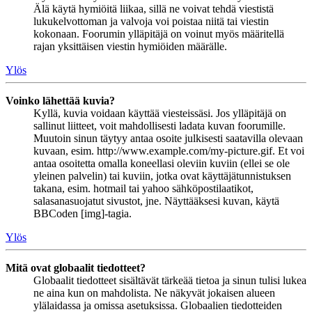
Älä käytä hymiöitä liikaa, sillä ne voivat tehdä viestistä
lukukelvottoman ja valvoja voi poistaa niitä tai viestin
kokonaan. Foorumin ylläpitäjä on voinut myös määritellä
rajan yksittäisen viestin hymiöiden määrälle.
Ylös
Voinko lähettää kuvia?
Kyllä, kuvia voidaan käyttää viesteissäsi. Jos ylläpitäjä on
sallinut liitteet, voit mahdollisesti ladata kuvan foorumille.
Muutoin sinun täytyy antaa osoite julkisesti saatavilla olevaan
kuvaan, esim. http://www.example.com/my-picture.gif. Et voi
antaa osoitetta omalla koneellasi oleviin kuviin (ellei se ole
yleinen palvelin) tai kuviin, jotka ovat käyttäjätunnistuksen
takana, esim. hotmail tai yahoo sähköpostilaatikot,
salasanasuojatut sivustot, jne. Näyttääksesi kuvan, käytä
BBCoden [img]-tagia.
Ylös
Mitä ovat globaalit tiedotteet?
Globaalit tiedotteet sisältävät tärkeää tietoa ja sinun tulisi lukea
ne aina kun on mahdolista. Ne näkyvät jokaisen alueen
ylälaidassa ja omissa asetuksissa. Globaalien tiedotteiden