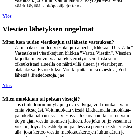
vaaditaan, jotta tunnistautumattomat käyttäjät eivät voisi
väärinkäyttää sähköpostijärjestelmää.
Ylös
Viestien lähetyksen ongelmat
Miten luon uuden viestiketjun tai lähetän vastauksen?
Aloittaaksesi uuden viestiketjun alueella, klikkaa "Uusi Aihe".
Vastataksesi viestiketjuun klikkaa "Vastaa Viestiin". Viestien
kirjoittaminen voi vaatia rekisteröitymisen. Lista sinun
oikeuksistasi alueella on nähtävillä alueen ja viestiketjun
alalaidassa. Esimerkiksi: Voit kirjoittaa uusia viestejä, Voit
lähettää liitetiedostoja, jne.
Ylös
Miten muokkaan tai poistan viestejä?
Jos et ole foorumin ylläpitäjä tai valvoja, voit muokata vain
omia viestejäsi. Voit muokata viestiä klikkaamalla muokkaa-
painiketta haluamassasi viestissä. Joskus painike toimii vain
tietyn ajan viestin luomisen jälkeen. Jos joku on jo vastannut
viestiin, löydät viestiketjuun palatessasi pienen tekstin viestisi
alla, joka kertoo viestin muokkauskertojen lukumäärän ja