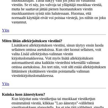
muokkausajan. Tämä näkyy vain jos joku on vastannut
viestiin. Se ei näy, jos valvoja tai ylläpitäjä muokkaa viestiä,
mutta he saattavat jättää pienen huomautuksen viestin
muokkaamisen syistä niin halutessaan. Huomaa, että
normaalit käyttäjät eivät voi poistaa viestejä, jos niihin on joku
vastannut.
Ylös
Miten liitän allekirjoituksen viestiini?
Lisätäksesi allekirjoituksen viestiisi, sinun täytyy ensin luoda
sellainen omissa asetuksissa. Kun olet luonut sellaisen, voit
valita
Lisää allekirjoitus
-valinnan viestin
kirjoituslomakkeessa. Voit myös lisätä allekirjoituksen
automaattisesti aina kaikkiin viesteihisi tekemällä valinnan
omissa asetuksissa. Jos teet niin, voit silti estää allekirjoituksen
liittämisen yksittäiseen viestiin poistamalla valinnan
viestinkirjoituslomakkeessa.
Ylös
Kuinka luon äänestyksen?
Kun kirjoitat uuta viestiketjua tai muokkaat viestiketjun
ensimmäistä viestiä, klikkaa "Luo äänestys"-välilehteä
viestilomakkeen alapuolella. Jos et näe tätä välilehteä, sinulla