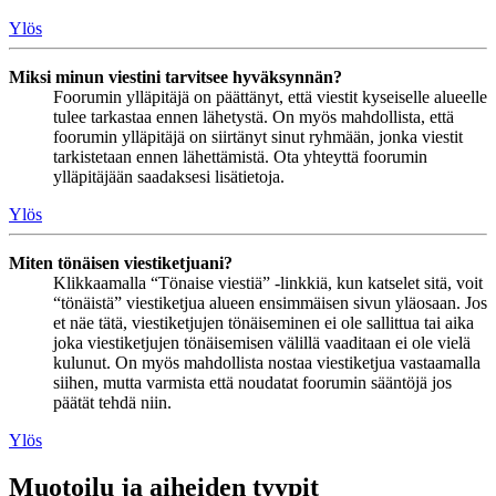
Ylös
Miksi minun viestini tarvitsee hyväksynnän?
Foorumin ylläpitäjä on päättänyt, että viestit kyseiselle alueelle
tulee tarkastaa ennen lähetystä. On myös mahdollista, että
foorumin ylläpitäjä on siirtänyt sinut ryhmään, jonka viestit
tarkistetaan ennen lähettämistä. Ota yhteyttä foorumin
ylläpitäjään saadaksesi lisätietoja.
Ylös
Miten tönäisen viestiketjuani?
Klikkaamalla “Tönaise viestiä” -linkkiä, kun katselet sitä, voit
“tönäistä” viestiketjua alueen ensimmäisen sivun yläosaan. Jos
et näe tätä, viestiketjujen tönäiseminen ei ole sallittua tai aika
joka viestiketjujen tönäisemisen välillä vaaditaan ei ole vielä
kulunut. On myös mahdollista nostaa viestiketjua vastaamalla
siihen, mutta varmista että noudatat foorumin sääntöjä jos
päätät tehdä niin.
Ylös
Muotoilu ja aiheiden tyypit