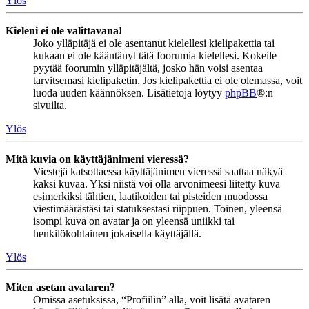
Ylös
Kieleni ei ole valittavana!
Joko ylläpitäjä ei ole asentanut kielellesi kielipakettia tai
kukaan ei ole kääntänyt tätä foorumia kielellesi. Kokeile
pyytää foorumin ylläpitäjältä, josko hän voisi asentaa
tarvitsemasi kielipaketin. Jos kielipakettia ei ole olemassa, voit
luoda uuden käännöksen. Lisätietoja löytyy
phpBB
®:n
sivuilta.
Ylös
Mitä kuvia on käyttäjänimeni vieressä?
Viestejä katsottaessa käyttäjänimen vieressä saattaa näkyä
kaksi kuvaa. Yksi niistä voi olla arvonimeesi liitetty kuva
esimerkiksi tähtien, laatikoiden tai pisteiden muodossa
viestimäärästäsi tai statuksestasi riippuen. Toinen, yleensä
isompi kuva on avatar ja on yleensä uniikki tai
henkilökohtainen jokaisella käyttäjällä.
Ylös
Miten asetan avataren?
Omissa asetuksissa, “Profiilin” alla, voit lisätä avataren