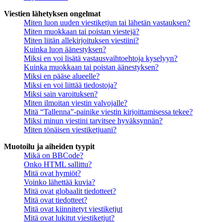
Viestien lähetyksen ongelmat
Miten luon uuden viestiketjun tai lähetän vastauksen?
Miten muokkaan tai poistan viestejä?
Miten liitän allekirjoituksen viestiini?
Kuinka luon äänestyksen?
Miksi en voi lisätä vastausvaihtoehtoja kyselyyn?
Kuinka muokkaan tai poistan äänestyksen?
Miksi en pääse alueelle?
Miksi en voi liittää tiedostoja?
Miksi sain varoituksen?
Miten ilmoitan viestin valvojalle?
Mitä “Tallenna”-painike viestin kirjoittamisessa tekee?
Miksi minun viestini tarvitsee hyväksynnän?
Miten tönäisen viestiketjuani?
Muotoilu ja aiheiden tyypit
Mikä on BBCode?
Onko HTML sallittu?
Mitä ovat hymiöt?
Voinko lähettää kuvia?
Mitä ovat globaalit tiedotteet?
Mitä ovat tiedotteet?
Mitä ovat kiinnitetyt viestiketjut
Mitä ovat lukitut viestiketjut?