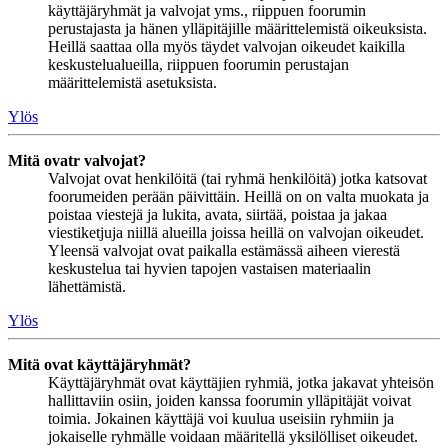
käyttäjäryhmät ja valvojat yms., riippuen foorumin
perustajasta ja hänen ylläpitäjille määrittelemistä oikeuksista.
Heillä saattaa olla myös täydet valvojan oikeudet kaikilla
keskustelualueilla, riippuen foorumin perustajan
määrittelemistä asetuksista.
Ylös
Mitä ovatr valvojat?
Valvojat ovat henkilöitä (tai ryhmä henkilöitä) jotka katsovat
foorumeiden perään päivittäin. Heillä on on valta muokata ja
poistaa viestejä ja lukita, avata, siirtää, poistaa ja jakaa
viestiketjuja niillä alueilla joissa heillä on valvojan oikeudet.
Yleensä valvojat ovat paikalla estämässä aiheen vierestä
keskustelua tai hyvien tapojen vastaisen materiaalin
lähettämistä.
Ylös
Mitä ovat käyttäjäryhmät?
Käyttäjäryhmät ovat käyttäjien ryhmiä, jotka jakavat yhteisön
hallittaviin osiin, joiden kanssa foorumin ylläpitäjät voivat
toimia. Jokainen käyttäjä voi kuulua useisiin ryhmiin ja
jokaiselle ryhmälle voidaan määritellä yksilölliset oikeudet.