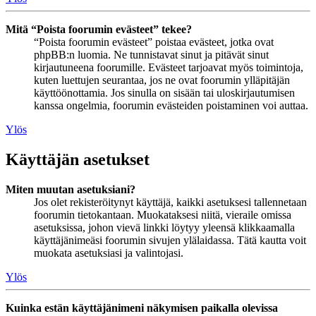
Mitä “Poista foorumin evästeet” tekee?
“Poista foorumin evästeet” poistaa evästeet, jotka ovat
phpBB:n luomia. Ne tunnistavat sinut ja pitävät sinut
kirjautuneena foorumille. Evästeet tarjoavat myös toimintoja,
kuten luettujen seurantaa, jos ne ovat foorumin ylläpitäjän
käyttöönottamia. Jos sinulla on sisään tai uloskirjautumisen
kanssa ongelmia, foorumin evästeiden poistaminen voi auttaa.
Ylös
Käyttäjän asetukset
Miten muutan asetuksiani?
Jos olet rekisteröitynyt käyttäjä, kaikki asetuksesi tallennetaan
foorumin tietokantaan. Muokataksesi niitä, vieraile omissa
asetuksissa, johon vievä linkki löytyy yleensä klikkaamalla
käyttäjänimeäsi foorumin sivujen ylälaidassa. Tätä kautta voit
muokata asetuksiasi ja valintojasi.
Ylös
Kuinka estän käyttäjänimeni näkymisen paikalla olevissa