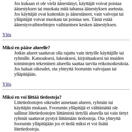
Jos kukaan ei ole vielä äänestänyt, käyttäjät voivat poistaa
äänestyksen tai muokata mitä tahansa äänestyksen asetusta.
Jos käyttäjät ovat kuitenkin jo äänestäneet, vain valvojat tai
ylläpitäjät voivat muokata tai poistaa sen. Tämä estää
äänestysvaihtoehtojen vaihtamisen kesken äänestyksen.
Ylös
Miksi en pääse alueelle?
Jotkin alueet saattavat olla rajattu vain tietyille käyttäjille tai
ryhmille. Katsoaksesi, lukeaksesi, kirjoittaaksesi tai muiden
toimintojen tekeminen alueella saattaa tarvita erikoisoikeuksia.
Jos haluat oikeudet, ota yhteyttä foorumin valvojaan tai
ylläpitäjään.
Ylös
Miksi en voi liittää tiedostoja?
Liitetiedostojen oikeudet annetaan alueen, ryhmän tai
käyttäjän mukaan. Foorumin ylläpitäjä ei välttämättä ole
sallinut liitetiedostojen liittämistä tietyllä alueella tai vain tietyt
ryhmät saattavat pystyä liittämään tiedostoja. Ota yhteyttä
foorumin ylläpitäjään jos et tiedä miksi et voi lisätä
liitetiedostoja.