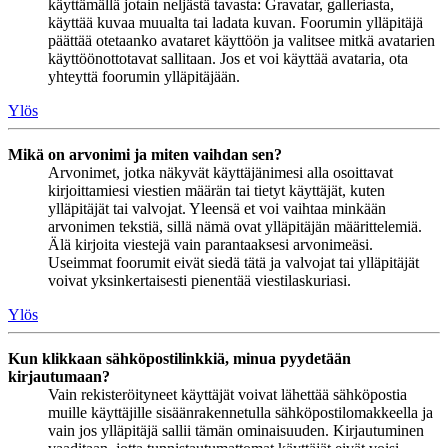
käyttämällä jotain neljästä tavasta: Gravatar, galleriasta,
käyttää kuvaa muualta tai ladata kuvan. Foorumin ylläpitäjä
päättää otetaanko avataret käyttöön ja valitsee mitkä avatarien
käyttöönottotavat sallitaan. Jos et voi käyttää avataria, ota
yhteyttä foorumin ylläpitäjään.
Ylös
Mikä on arvonimi ja miten vaihdan sen?
Arvonimet, jotka näkyvät käyttäjänimesi alla osoittavat
kirjoittamiesi viestien määrän tai tietyt käyttäjät, kuten
ylläpitäjät tai valvojat. Yleensä et voi vaihtaa minkään
arvonimen tekstiä, sillä nämä ovat ylläpitäjän määrittelemiä.
Älä kirjoita viestejä vain parantaaksesi arvonimeäsi.
Useimmat foorumit eivät siedä tätä ja valvojat tai ylläpitäjät
voivat yksinkertaisesti pienentää viestilaskuriasi.
Ylös
Kun klikkaan sähköpostilinkkiä, minua pyydetään
kirjautumaan?
Vain rekisteröityneet käyttäjät voivat lähettää sähköpostia
muille käyttäjille sisäänrakennetulla sähköpostilomakkeella ja
vain jos ylläpitäjä sallii tämän ominaisuuden. Kirjautuminen