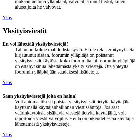
mukaanluettuna ylläpitäjät, valvojat ja muut tiedot, kuten
alueet joita he valvovat.
Ylös
Yksityisviestit
En voi lähettää yksityisviestejä!
Tähän on kolme mahdollista syytä. Et ole rekisteröitynyt ja/tai
kirjautunut sisään, foorumin ylläpitäjä on poistanut
yksityisviestit käytöstä koko foorumilta tai foorumin ylläpitäjä
on estänyt sinua lähettämästä yksityisviestejä. Ota yhteyttä
foorumin ylläpitäjään saadaksesi lisätietoja.
Ylös
Saan yksityisviestejä joita en halua!
Voit automaattisesti poistaa yksityisviestit tietyltä käyttäjältä
käyttämällä käyttäjänhallinnan viestisääntöjä. Jos saat
väärinkäytöksiä sisältäviä viestejä tietyltä käyttäjältä, voit
raportoida viestit valvojille. Heillä on oikeudet estää käyttäjiä
lähettämästä yksityisviestejä.
Ylös