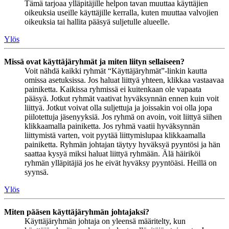
Tämä tarjoaa ylläpitäjille helpon tavan muuttaa käyttäjien
oikeuksia useille käyttäjille kerralla, kuten muuttaa valvojien
oikeuksia tai hallita pääsyä suljetulle alueelle.
Ylös
Missä ovat käyttäjäryhmät ja miten liityn sellaiseen?
Voit nähdä kaikki ryhmät “Käyttäjäryhmät”-linkin kautta
omissa asetuksissa. Jos haluat liittyä yhteen, klikkaa vastaavaa
painiketta. Kaikissa ryhmissä ei kuitenkaan ole vapaata
pääsyä. Jotkut ryhmät vaativat hyväksynnän ennen kuin voit
liittyä. Jotkut voivat olla suljettuja ja joissakin voi olla jopa
piilotettuja jäsenyyksiä. Jos ryhmä on avoin, voit liittyä siihen
klikkaamalla painiketta. Jos ryhmä vaatii hyväksynnän
liittymistä varten, voit pyytää liittymislupaa klikkaamalla
painiketta. Ryhmän johtajan täytyy hyväksyä pyyntösi ja hän
saattaa kysyä miksi haluat liittyä ryhmään. Älä häiriköi
ryhmän ylläpitäjiä jos he eivät hyväksy pyyntöäsi. Heillä on
syynsä.
Ylös
Miten pääsen käyttäjäryhmän johtajaksi?
Käyttäjäryhmän johtaja on yleensä määritelty, kun