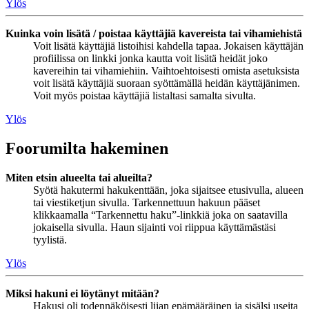
Ylös
Kuinka voin lisätä / poistaa käyttäjiä kavereista tai vihamiehistä
Voit lisätä käyttäjiä listoihisi kahdella tapaa. Jokaisen käyttäjän
profiilissa on linkki jonka kautta voit lisätä heidät joko
kavereihin tai vihamiehiin. Vaihtoehtoisesti omista asetuksista
voit lisätä käyttäjiä suoraan syöttämällä heidän käyttäjänimen.
Voit myös poistaa käyttäjiä listaltasi samalta sivulta.
Ylös
Foorumilta hakeminen
Miten etsin alueelta tai alueilta?
Syötä hakutermi hakukenttään, joka sijaitsee etusivulla, alueen
tai viestiketjun sivulla. Tarkennettuun hakuun pääset
klikkaamalla “Tarkennettu haku”-linkkiä joka on saatavilla
jokaisella sivulla. Haun sijainti voi riippua käyttämästäsi
tyylistä.
Ylös
Miksi hakuni ei löytänyt mitään?
Hakusi oli todennäköisesti liian epämääräinen ja sisälsi useita