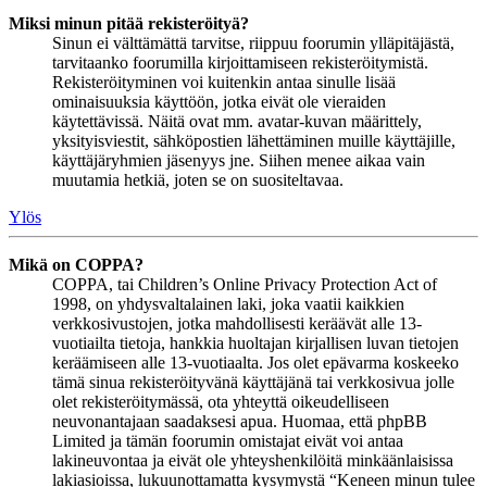
Miksi minun pitää rekisteröityä?
Sinun ei välttämättä tarvitse, riippuu foorumin ylläpitäjästä,
tarvitaanko foorumilla kirjoittamiseen rekisteröitymistä.
Rekisteröityminen voi kuitenkin antaa sinulle lisää
ominaisuuksia käyttöön, jotka eivät ole vieraiden
käytettävissä. Näitä ovat mm. avatar-kuvan määrittely,
yksityisviestit, sähköpostien lähettäminen muille käyttäjille,
käyttäjäryhmien jäsenyys jne. Siihen menee aikaa vain
muutamia hetkiä, joten se on suositeltavaa.
Ylös
Mikä on COPPA?
COPPA, tai Children’s Online Privacy Protection Act of
1998, on yhdysvaltalainen laki, joka vaatii kaikkien
verkkosivustojen, jotka mahdollisesti keräävät alle 13-
vuotiailta tietoja, hankkia huoltajan kirjallisen luvan tietojen
keräämiseen alle 13-vuotiaalta. Jos olet epävarma koskeeko
tämä sinua rekisteröityvänä käyttäjänä tai verkkosivua jolle
olet rekisteröitymässä, ota yhteyttä oikeudelliseen
neuvonantajaan saadaksesi apua. Huomaa, että phpBB
Limited ja tämän foorumin omistajat eivät voi antaa
lakineuvontaa ja eivät ole yhteyshenkilöitä minkäänlaisissa
lakiasioissa, lukuunottamatta kysymystä “Keneen minun tulee