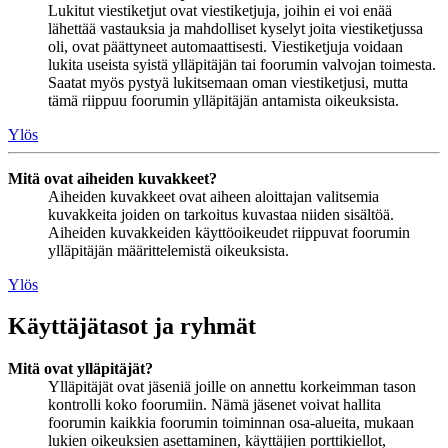
Lukitut viestiketjut ovat viestiketjuja, joihin ei voi enää
lähettää vastauksia ja mahdolliset kyselyt joita viestiketjussa
oli, ovat päättyneet automaattisesti. Viestiketjuja voidaan
lukita useista syistä ylläpitäjän tai foorumin valvojan toimesta.
Saatat myös pystyä lukitsemaan oman viestiketjusi, mutta
tämä riippuu foorumin ylläpitäjän antamista oikeuksista.
Ylös
Mitä ovat aiheiden kuvakkeet?
Aiheiden kuvakkeet ovat aiheen aloittajan valitsemia
kuvakkeita joiden on tarkoitus kuvastaa niiden sisältöä.
Aiheiden kuvakkeiden käyttöoikeudet riippuvat foorumin
ylläpitäjän määrittelemistä oikeuksista.
Ylös
Käyttäjätasot ja ryhmät
Mitä ovat ylläpitäjät?
Ylläpitäjät ovat jäseniä joille on annettu korkeimman tason
kontrolli koko foorumiin. Nämä jäsenet voivat hallita
foorumin kaikkia foorumin toiminnan osa-alueita, mukaan
lukien oikeuksien asettaminen, käyttäjien porttikiellot,