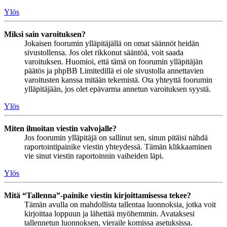
Ylös
Miksi sain varoituksen?
Jokaisen foorumin ylläpitäjällä on omat säännöt heidän
sivustollensa. Jos olet rikkonut sääntöä, voit saada
varoituksen. Huomioi, että tämä on foorumin ylläpitäjän
päätös ja phpBB Limitedillä ei ole sivustolla annettavien
varoitusten kanssa mitään tekemistä. Ota yhteyttä foorumin
ylläpitäjään, jos olet epävarma annetun varoituksen syystä.
Ylös
Miten ilmoitan viestin valvojalle?
Jos foorumin ylläpitäjä on sallinut sen, sinun pitäisi nähdä
raportointipainike viestin yhteydessä. Tämän klikkaaminen
vie sinut viestin raportoinnin vaiheiden läpi.
Ylös
Mitä “Tallenna”-painike viestin kirjoittamisessa tekee?
Tämän avulla on mahdollista tallentaa luonnoksia, jotka voit
kirjoittaa loppuun ja lähettää myöhemmin. Avataksesi
tallennetun luonnoksen, vieraile komissa asetuksissa.