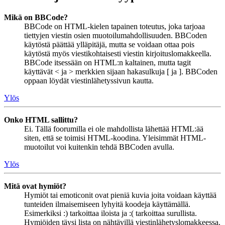
Mikä on BBCode?
BBCode on HTML-kielen tapainen toteutus, joka tarjoaa
tiettyjen viestin osien muotoilumahdollisuuden. BBCoden
käytöstä päättää ylläpitäjä, mutta se voidaan ottaa pois
käytöstä myös viestikohtaisesti viestin kirjoituslomakkeella.
BBCode itsessään on HTML:n kaltainen, mutta tagit
käyttävät < ja > merkkien sijaan hakasulkuja [ ja ]. BBCoden
oppaan löydät viestinlähetyssivun kautta.
Ylös
Onko HTML sallittu?
Ei. Tällä foorumilla ei ole mahdollista lähettää HTML:ää
siten, että se toimisi HTML-koodina. Yleisimmät HTML-
muotoilut voi kuitenkin tehdä BBCoden avulla.
Ylös
Mitä ovat hymiöt?
Hymiöt tai emoticonit ovat pieniä kuvia joita voidaan käyttää
tunteiden ilmaisemiseen lyhyitä koodeja käyttämällä.
Esimerkiksi :) tarkoittaa iloista ja :( tarkoittaa surullista.
Hymiöiden täysi lista on nähtävillä viestinlähetyslomakkeessa.