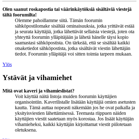
Olen saanut roskapostia tai väärinkäytöksiä sisältäviä viestejä
tältä foorumilta!
Olemme pahoillamme siitä. Tämän foorumin
sähköpostilomake sisältää ominaisuuksia, jotka yrittävät estää
ja seurata käyttäjiä, jotka lähettävät sellaisia viestejä, joten ota
yhteyttä foorumin ylläpitäjään ja lähetä hänelle täysi kopio
saamastasi sähköpostista. On tärkeää, että se sisältää kaikki
otsaketiedot sähköpostista, jotka sisältävät viestin lähettäjän
tiedot. Foorumin ylläpitäjä voi sitten toimia tarpeen mukaan.
Ylös
Ystävät ja vihamiehet
Mitä ovat kaveri ja vihamieslistat?
Voit käyttää näitä listoja muiden foorumin käyttäjien
organisointiin. Kaverilistalle lisätään käyttäjiä omien asetusten
kautta. Tämä auttaa nopeasti näkemään jos he ovat paikalla ja
yksityisviestien lähettämisessä. Teemasta riippuen näiden
käyttäjien viestit saatetaan myös korostaa. Jos lisäät käyttäjän
vihamieheksi, kaikki käyttäjän kirjoittamat viestit piilotetaan
oletuksena.