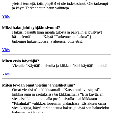
yleisiä termejä, joita phpBB ei ole indeksoinut. Ole tarkempi
ja käytä Tarkennetun haun valintoja.
Ylös
Miksi haku johti tyhjään sivuun!?
Hakusi palautti liian monta tulosta ja palvelin ei pystynyt
käsittelemään niitä. Käytä “Tarkennettua hakua” ja ole
tarkempi hakuehdoissa ja alueissa joilta etsit.
Ylös
Miten etsin käyttäjiä?
Vieraile “Käyttäjät”-sivulla ja klikkaa “Etsi käyttäjä”-linkkiä.
Ylös
Miten löydän omat viestini ja viestiketjuni?
Omat viestisi näet klikkaamalla “Katso omia viestejäsi”-
linkkiä omissa asetuksissa tai klikkaamalla “Etsi käyttäjän
viesteistä”-linkkiä omalla profiilisivullasi tai klikkaamalla
“Pikalinkit”-valikkoa foorumin ylälaidassa. Etsiäksesi omia
viestiketjuja, käytä tarkennettua hakua ja täytä sen hakuehdot
haluamallasi tavalla.