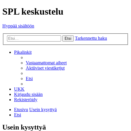
SPL keskustelu
Hyppää sisältöön
Tarkennettu haku
Etsi
Pikalinkit
Vastaamattomat aiheet
Aktiiviset viestiketjut
Etsi
UKK
Kirjaudu sisään
Rekisteröidy
Etusivu
Usein kysyttyä
Etsi
Usein kysyttyä