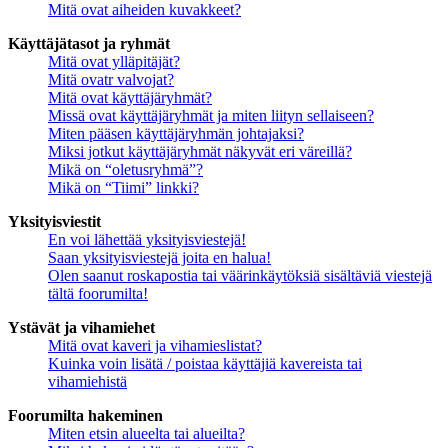
Mitä ovat aiheiden kuvakkeet?
Käyttäjätasot ja ryhmät
Mitä ovat ylläpitäjät?
Mitä ovatr valvojat?
Mitä ovat käyttäjäryhmät?
Missä ovat käyttäjäryhmät ja miten liityn sellaiseen?
Miten pääsen käyttäjäryhmän johtajaksi?
Miksi jotkut käyttäjäryhmät näkyvät eri väreillä?
Mikä on “oletusryhmä”?
Mikä on “Tiimi” linkki?
Yksityisviestit
En voi lähettää yksityisviestejä!
Saan yksityisviestejä joita en halua!
Olen saanut roskapostia tai väärinkäytöksiä sisältäviä viestejä
tältä foorumilta!
Ystävät ja vihamiehet
Mitä ovat kaveri ja vihamieslistat?
Kuinka voin lisätä / poistaa käyttäjiä kavereista tai
vihamiehistä
Foorumilta hakeminen
Miten etsin alueelta tai alueilta?