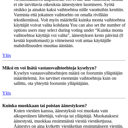
ei ole tarvittavia oikeuksia äänestysten luomiseen. Syötä
otsikko ja ainakin kaksi vaihtoehtoa niille varattuihin kenttiin.
Varmista että jokainen vaihtoehto on omalla rivillään
tekstikentässä. Voit myös määritellä kuinka monta vaihtoehtoa
käyttäjät voivat valita kohdasta You can also set the number of
options users may select during voting under “Kuinka monta
vaihtoehtoa käyttäjä voi valita”, äänestyksen kesto päivinä (0
kestää loputtomasti) ja viimeisenä voit antaa käyttäjille
mahdollisuuden muuttaa ääntään.
Ylös
Miksi en voi lisätä vastausvaihtoehtoja kyselyyn?
Kyselyn vastausvaihtoehtojen määrä on foorumin ylläpitäjän
määrittelemä. Jos tarvitset enemmän vaihtoehtoja kuin on
sallittu, ota yhteyttä foorumin ylläpitäjään.
Ylös
Kuinka muokkaan tai poistan äänestyksen?
Kuten viestien kanssa, äänestyksiä voi muokata vain
alkuperäinen lähettäjä, valvoja tai ylläpitäjä. Muokataksesi
äänestystä, muokkaa ensimmäistä viestiä viestiketjussa.
Äänestys on aina kytketty viestiketjun ensimmäiseen viestiin.