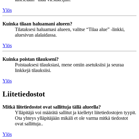
Ylös
Kuinka tilaan haluamani alueen?
Tilataksesi haluamasi alueen, valitse “Tilaa alue” -linkki,
aluesivun alalaidassa.
Ylös
Kuinka poistan tilaukseni?
Poistaaksesi tilauksiasi, mene omiin asetuksiisi ja seuraa
linkkejä tilauksiisi.
Ylös
Liitetiedostot
Mitkä liitetiedostot ovat sallittuja tällä alueella?
Ylläpitäjä voi määrätä sallitut ja kielletyt liitetiedostojen tyypit.
Ota yhteys ylläpitäjään mikäli et ole varma mitkä tiedostot
ovat sallittuja..
Ylös