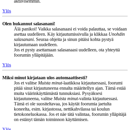
aktiivisemmin.
Ylös
Olen hukannut salasanani!
Älä panikoi! Vaikka salasanaasi ei voida palauttaa, se voidaan
asettaa uudelleen. Käy kirjautumissivulla ja klikkaa
Unohdin
salasanani
. Seuraa ohjeita ja sinun pitäisi kohta pystyä
kirjautumaan uudelleen.
Jos et pysty asettamaan salasanaasi uudelleen, ota yhteyttä
foorumin ylläpitäjään.
Ylös
Miksi minut kirjataan ulos automaattisesti?
Jos et valitse
Muista minut
-laatikkoa kirjautuessasi, foorumi
pitää sinut kirjautuneena ennalta määritellyn ajan. Tämä estää
muita väärinkäyttämästä tunnuksiasi. Pysyäksesi
kirjautuneena, valitse
Muista minut
-valinta kirjautuessasi.
Tämä ei ole suositeltavaa, jos käytät foorumia jaetulta
koneelta, esim. kirjastossa, nettikahvilassa tai koulun
tietokoneluokassa. Jos et näe tätä valintaa, foorumin ylläpitäjä
on estänyt tämän toiminnon käyttämisen.
Ylös