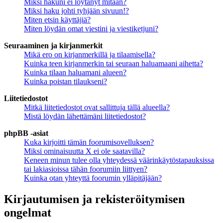
Miksi hakuni ei löytänyt mitään?
Miksi haku johti tyhjään sivuun!?
Miten etsin käyttäjiä?
Miten löydän omat viestini ja viestiketjuni?
Seuraaminen ja kirjanmerkit
Mikä ero on kirjanmerkillä ja tilaamisella?
Kuinka teen kirjanmerkin tai seuraan haluamaani aihetta?
Kuinka tilaan haluamani alueen?
Kuinka poistan tilaukseni?
Liitetiedostot
Mitkä liitetiedostot ovat sallittuja tällä alueella?
Mistä löydän lähettämäni liitetiedostot?
phpBB -asiat
Kuka kirjoitti tämän foorumisovelluksen?
Miksi ominaisuutta X ei ole saatavilla?
Keneen minun tulee olla yhteydessä väärinkäytöstapauksissa
tai lakiasioissa tähän foorumiin liittyen?
Kuinka otan yhteyttä foorumin ylläpitäjään?
Kirjautumisen ja rekisteröitymisen
ongelmat