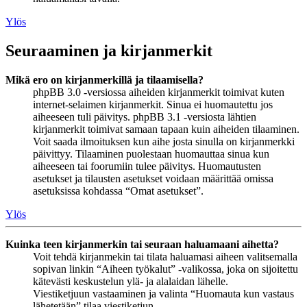
Ylös
Seuraaminen ja kirjanmerkit
Mikä ero on kirjanmerkillä ja tilaamisella?
phpBB 3.0 -versiossa aiheiden kirjanmerkit toimivat kuten
internet-selaimen kirjanmerkit. Sinua ei huomautettu jos
aiheeseen tuli päivitys. phpBB 3.1 -versiosta lähtien
kirjanmerkit toimivat samaan tapaan kuin aiheiden tilaaminen.
Voit saada ilmoituksen kun aihe josta sinulla on kirjanmerkki
päivittyy. Tilaaminen puolestaan huomauttaa sinua kun
aiheeseen tai foorumiin tulee päivitys. Huomautusten
asetukset ja tilausten asetukset voidaan määrittää omissa
asetuksissa kohdassa “Omat asetukset”.
Ylös
Kuinka teen kirjanmerkin tai seuraan haluamaani aihetta?
Voit tehdä kirjanmekin tai tilata haluamasi aiheen valitsemalla
sopivan linkin “Aiheen työkalut” -valikossa, joka on sijoitettu
kätevästi keskustelun ylä- ja alalaidan lähelle.
Viestiketjuun vastaaminen ja valinta “Huomauta kun vastaus
lähetetään” tilaa viestiketjun.