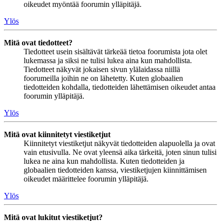
oikeudet myöntää foorumin ylläpitäjä.
Ylös
Mitä ovat tiedotteet?
Tiedotteet usein sisältävät tärkeää tietoa foorumista jota olet
lukemassa ja siksi ne tulisi lukea aina kun mahdollista.
Tiedotteet näkyvät jokaisen sivun ylälaidassa niillä
foorumeilla joihin ne on lähetetty. Kuten globaalien
tiedotteiden kohdalla, tiedotteiden lähettämisen oikeudet antaa
foorumin ylläpitäjä.
Ylös
Mitä ovat kiinnitetyt viestiketjut
Kiinnitetyt viestiketjut näkyvät tiedotteiden alapuolella ja ovat
vain etusivulla. Ne ovat yleensä aika tärkeitä, joten sinun tulisi
lukea ne aina kun mahdollista. Kuten tiedotteiden ja
globaalien tiedotteiden kanssa, viestiketjujen kiinnittämisen
oikeudet määrittelee foorumin ylläpitäjä.
Ylös
Mitä ovat lukitut viestiketjut?