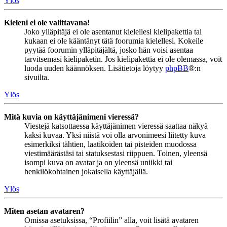
Ylös
Kieleni ei ole valittavana!
Joko ylläpitäjä ei ole asentanut kielellesi kielipakettia tai
kukaan ei ole kääntänyt tätä foorumia kielellesi. Kokeile
pyytää foorumin ylläpitäjältä, josko hän voisi asentaa
tarvitsemasi kielipaketin. Jos kielipakettia ei ole olemassa, voit
luoda uuden käännöksen. Lisätietoja löytyy
phpBB
®:n
sivuilta.
Ylös
Mitä kuvia on käyttäjänimeni vieressä?
Viestejä katsottaessa käyttäjänimen vieressä saattaa näkyä
kaksi kuvaa. Yksi niistä voi olla arvonimeesi liitetty kuva
esimerkiksi tähtien, laatikoiden tai pisteiden muodossa
viestimäärästäsi tai statuksestasi riippuen. Toinen, yleensä
isompi kuva on avatar ja on yleensä uniikki tai
henkilökohtainen jokaisella käyttäjällä.
Ylös
Miten asetan avataren?
Omissa asetuksissa, “Profiilin” alla, voit lisätä avataren