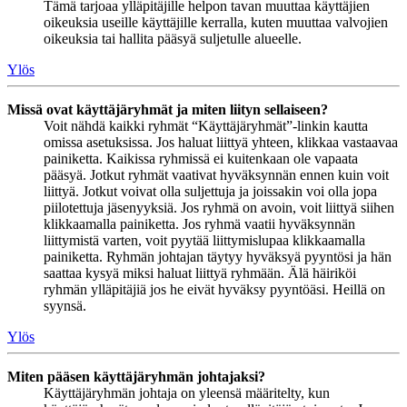
Tämä tarjoaa ylläpitäjille helpon tavan muuttaa käyttäjien
oikeuksia useille käyttäjille kerralla, kuten muuttaa valvojien
oikeuksia tai hallita pääsyä suljetulle alueelle.
Ylös
Missä ovat käyttäjäryhmät ja miten liityn sellaiseen?
Voit nähdä kaikki ryhmät “Käyttäjäryhmät”-linkin kautta
omissa asetuksissa. Jos haluat liittyä yhteen, klikkaa vastaavaa
painiketta. Kaikissa ryhmissä ei kuitenkaan ole vapaata
pääsyä. Jotkut ryhmät vaativat hyväksynnän ennen kuin voit
liittyä. Jotkut voivat olla suljettuja ja joissakin voi olla jopa
piilotettuja jäsenyyksiä. Jos ryhmä on avoin, voit liittyä siihen
klikkaamalla painiketta. Jos ryhmä vaatii hyväksynnän
liittymistä varten, voit pyytää liittymislupaa klikkaamalla
painiketta. Ryhmän johtajan täytyy hyväksyä pyyntösi ja hän
saattaa kysyä miksi haluat liittyä ryhmään. Älä häiriköi
ryhmän ylläpitäjiä jos he eivät hyväksy pyyntöäsi. Heillä on
syynsä.
Ylös
Miten pääsen käyttäjäryhmän johtajaksi?
Käyttäjäryhmän johtaja on yleensä määritelty, kun