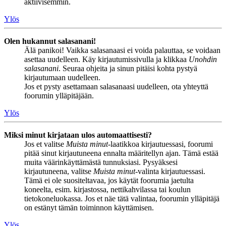
aktiivisemmin.
Ylös
Olen hukannut salasanani!
Älä panikoi! Vaikka salasanaasi ei voida palauttaa, se voidaan
asettaa uudelleen. Käy kirjautumissivulla ja klikkaa
Unohdin
salasanani
. Seuraa ohjeita ja sinun pitäisi kohta pystyä
kirjautumaan uudelleen.
Jos et pysty asettamaan salasanaasi uudelleen, ota yhteyttä
foorumin ylläpitäjään.
Ylös
Miksi minut kirjataan ulos automaattisesti?
Jos et valitse
Muista minut
-laatikkoa kirjautuessasi, foorumi
pitää sinut kirjautuneena ennalta määritellyn ajan. Tämä estää
muita väärinkäyttämästä tunnuksiasi. Pysyäksesi
kirjautuneena, valitse
Muista minut
-valinta kirjautuessasi.
Tämä ei ole suositeltavaa, jos käytät foorumia jaetulta
koneelta, esim. kirjastossa, nettikahvilassa tai koulun
tietokoneluokassa. Jos et näe tätä valintaa, foorumin ylläpitäjä
on estänyt tämän toiminnon käyttämisen.
Ylös