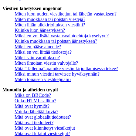
Viestien lähetyksen ongelmat
Miten luon uuden viestiketjun tai lähetän vastauksen?
Miten muokkaan tai poistan viestejä?
Miten liitän allekirjoituksen viestiini?
Kuinka luon äänestyksen?
Miksi en voi lisätä vastausvaihtoehtoja kyselyyn?
Kuinka muokkaan tai poistan äänestyksen?
Miksi en pääse alueelle?
Miksi en voi liittää tiedostoja?
Miksi sain varoituksen?
Miten ilmoitan viestin valvojalle?
Mitä “Tallenna”-painike viestin kirjoittamisessa tekee?
Miksi minun viestini tarvitsee hyväksynnän?
Miten tönäisen viestiketjuani?
Muotoilu ja aiheiden tyypit
Mikä on BBCode?
Onko HTML sallittu?
Mitä ovat hymiöt?
Voinko lähettää kuvia?
Mitä ovat globaalit tiedotteet?
Mitä ovat tiedotteet?
Mitä ovat kiinnitetyt viestiketjut
Mitä ovat lukitut viestiketjut?