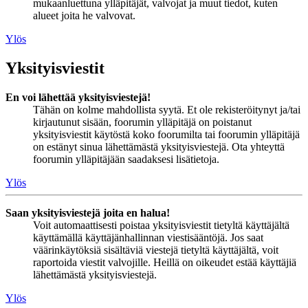
mukaanluettuna ylläpitäjät, valvojat ja muut tiedot, kuten
alueet joita he valvovat.
Ylös
Yksityisviestit
En voi lähettää yksityisviestejä!
Tähän on kolme mahdollista syytä. Et ole rekisteröitynyt ja/tai
kirjautunut sisään, foorumin ylläpitäjä on poistanut
yksityisviestit käytöstä koko foorumilta tai foorumin ylläpitäjä
on estänyt sinua lähettämästä yksityisviestejä. Ota yhteyttä
foorumin ylläpitäjään saadaksesi lisätietoja.
Ylös
Saan yksityisviestejä joita en halua!
Voit automaattisesti poistaa yksityisviestit tietyltä käyttäjältä
käyttämällä käyttäjänhallinnan viestisääntöjä. Jos saat
väärinkäytöksiä sisältäviä viestejä tietyltä käyttäjältä, voit
raportoida viestit valvojille. Heillä on oikeudet estää käyttäjiä
lähettämästä yksityisviestejä.
Ylös