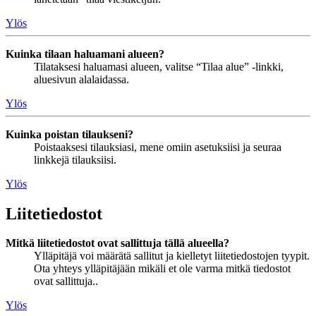
Ylös
Kuinka tilaan haluamani alueen?
Tilataksesi haluamasi alueen, valitse “Tilaa alue” -linkki,
aluesivun alalaidassa.
Ylös
Kuinka poistan tilaukseni?
Poistaaksesi tilauksiasi, mene omiin asetuksiisi ja seuraa
linkkejä tilauksiisi.
Ylös
Liitetiedostot
Mitkä liitetiedostot ovat sallittuja tällä alueella?
Ylläpitäjä voi määrätä sallitut ja kielletyt liitetiedostojen tyypit.
Ota yhteys ylläpitäjään mikäli et ole varma mitkä tiedostot
ovat sallittuja..
Ylös