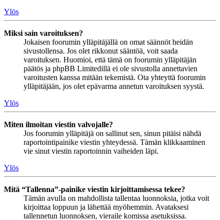
Ylös
Miksi sain varoituksen?
Jokaisen foorumin ylläpitäjällä on omat säännöt heidän
sivustollensa. Jos olet rikkonut sääntöä, voit saada
varoituksen. Huomioi, että tämä on foorumin ylläpitäjän
päätös ja phpBB Limitedillä ei ole sivustolla annettavien
varoitusten kanssa mitään tekemistä. Ota yhteyttä foorumin
ylläpitäjään, jos olet epävarma annetun varoituksen syystä.
Ylös
Miten ilmoitan viestin valvojalle?
Jos foorumin ylläpitäjä on sallinut sen, sinun pitäisi nähdä
raportointipainike viestin yhteydessä. Tämän klikkaaminen
vie sinut viestin raportoinnin vaiheiden läpi.
Ylös
Mitä “Tallenna”-painike viestin kirjoittamisessa tekee?
Tämän avulla on mahdollista tallentaa luonnoksia, jotka voit
kirjoittaa loppuun ja lähettää myöhemmin. Avataksesi
tallennetun luonnoksen, vieraile komissa asetuksissa.