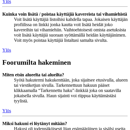
Ylös
Kuinka voin lisätä / poistaa käyttäjiä kavereista tai vihamiehistä
Voit lisätä käyttäjiä listoihisi kahdella tapaa. Jokaisen käyttäjän
profiilissa on linkki jonka kautta voit lisätä heidät joko
kavereihin tai vihamiehiin. Vaihtoehtoisesti omista asetuksista
voit lisätä käyttäjiä suoraan syöttämällä heidän käyttäjänimen.
Voit myös poistaa käyttäjiä listaltasi samalta sivulta.
Ylös
Foorumilta hakeminen
Miten etsin alueelta tai alueilta?
Syötä hakutermi hakukenttään, joka sijaitsee etusivulla, alueen
tai viestiketjun sivulla. Tarkennettuun hakuun pääset
klikkaamalla “Tarkennettu haku”-linkkiä joka on saatavilla
jokaisella sivulla. Haun sijainti voi riippua käyttämästäsi
tyylistä.
Ylös
Miksi hakuni ei löytänyt mitään?
Hakusi oli todennäköisesti liian epämääräinen ja sisälsi useita