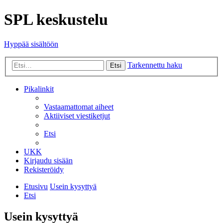
SPL keskustelu
Hyppää sisältöön
Tarkennettu haku
Etsi
Pikalinkit
Vastaamattomat aiheet
Aktiiviset viestiketjut
Etsi
UKK
Kirjaudu sisään
Rekisteröidy
Etusivu
Usein kysyttyä
Etsi
Usein kysyttyä