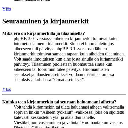
Ylös
Seuraaminen ja kirjanmerkit
Mikä ero on kirjanmerkillä ja tilaamisella?
phpBB 3.0 -versiossa aiheiden kirjanmerkit toimivat kuten
internet-selaimen kirjanmerkit. Sinua ei huomautettu jos
aiheeseen tuli päivitys. phpBB 3.1 -versiosta lähtien
kirjanmerkit toimivat samaan tapaan kuin aiheiden tilaaminen.
Voit saada ilmoituksen kun aihe josta sinulla on kirjanmerkki
päivittyy. Tilaaminen puolestaan huomauttaa sinua kun
aiheeseen tai foorumiin tulee päivitys. Huomautusten
asetukset ja tilausten asetukset voidaan määrittää omissa
asetuksissa kohdassa “Omat asetukset”.
Ylös
Kuinka teen kirjanmerkin tai seuraan haluamaani aihetta?
Voit tehdä kirjanmekin tai tilata haluamasi aiheen valitsemalla
sopivan linkin “Aiheen työkalut” -valikossa, joka on sijoitettu
kätevästi keskustelun ylä- ja alalaidan lähelle.
Viestiketjuun vastaaminen ja valinta “Huomauta kun vastaus
lähetetään” tilaa viestiketjun.