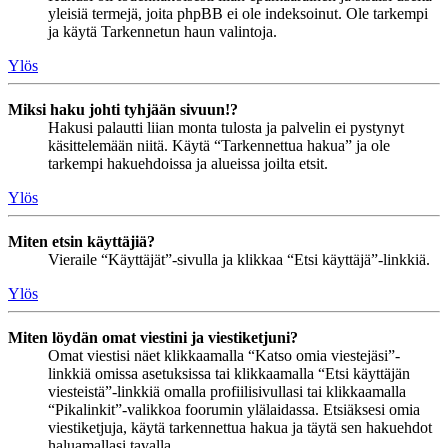
yleisiä termejä, joita phpBB ei ole indeksoinut. Ole tarkempi
ja käytä Tarkennetun haun valintoja.
Ylös
Miksi haku johti tyhjään sivuun!?
Hakusi palautti liian monta tulosta ja palvelin ei pystynyt
käsittelemään niitä. Käytä “Tarkennettua hakua” ja ole
tarkempi hakuehdoissa ja alueissa joilta etsit.
Ylös
Miten etsin käyttäjiä?
Vieraile “Käyttäjät”-sivulla ja klikkaa “Etsi käyttäjä”-linkkiä.
Ylös
Miten löydän omat viestini ja viestiketjuni?
Omat viestisi näet klikkaamalla “Katso omia viestejäsi”-
linkkiä omissa asetuksissa tai klikkaamalla “Etsi käyttäjän
viesteistä”-linkkiä omalla profiilisivullasi tai klikkaamalla
“Pikalinkit”-valikkoa foorumin ylälaidassa. Etsiäksesi omia
viestiketjuja, käytä tarkennettua hakua ja täytä sen hakuehdot
haluamallasi tavalla.