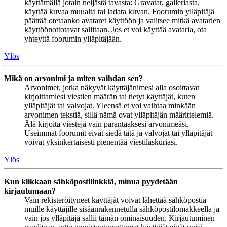
käyttämällä jotain neljästä tavasta: Gravatar, galleriasta,
käyttää kuvaa muualta tai ladata kuvan. Foorumin ylläpitäjä
päättää otetaanko avataret käyttöön ja valitsee mitkä avatarien
käyttöönottotavat sallitaan. Jos et voi käyttää avataria, ota
yhteyttä foorumin ylläpitäjään.
Ylös
Mikä on arvonimi ja miten vaihdan sen?
Arvonimet, jotka näkyvät käyttäjänimesi alla osoittavat
kirjoittamiesi viestien määrän tai tietyt käyttäjät, kuten
ylläpitäjät tai valvojat. Yleensä et voi vaihtaa minkään
arvonimen tekstiä, sillä nämä ovat ylläpitäjän määrittelemiä.
Älä kirjoita viestejä vain parantaaksesi arvonimeäsi.
Useimmat foorumit eivät siedä tätä ja valvojat tai ylläpitäjät
voivat yksinkertaisesti pienentää viestilaskuriasi.
Ylös
Kun klikkaan sähköpostilinkkiä, minua pyydetään
kirjautumaan?
Vain rekisteröityneet käyttäjät voivat lähettää sähköpostia
muille käyttäjille sisäänrakennetulla sähköpostilomakkeella ja
vain jos ylläpitäjä sallii tämän ominaisuuden. Kirjautuminen