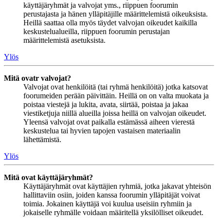
käyttäjäryhmät ja valvojat yms., riippuen foorumin
perustajasta ja hänen ylläpitäjille määrittelemistä oikeuksista.
Heillä saattaa olla myös täydet valvojan oikeudet kaikilla
keskustelualueilla, riippuen foorumin perustajan
määrittelemistä asetuksista.
Ylös
Mitä ovatr valvojat?
Valvojat ovat henkilöitä (tai ryhmä henkilöitä) jotka katsovat
foorumeiden perään päivittäin. Heillä on on valta muokata ja
poistaa viestejä ja lukita, avata, siirtää, poistaa ja jakaa
viestiketjuja niillä alueilla joissa heillä on valvojan oikeudet.
Yleensä valvojat ovat paikalla estämässä aiheen vierestä
keskustelua tai hyvien tapojen vastaisen materiaalin
lähettämistä.
Ylös
Mitä ovat käyttäjäryhmät?
Käyttäjäryhmät ovat käyttäjien ryhmiä, jotka jakavat yhteisön
hallittaviin osiin, joiden kanssa foorumin ylläpitäjät voivat
toimia. Jokainen käyttäjä voi kuulua useisiin ryhmiin ja
jokaiselle ryhmälle voidaan määritellä yksilölliset oikeudet.