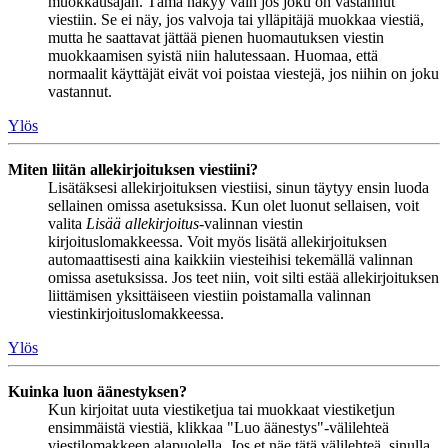
muokkausajan. Tämä näkyy vain jos joku on vastannut
viestiin. Se ei näy, jos valvoja tai ylläpitäjä muokkaa viestiä,
mutta he saattavat jättää pienen huomautuksen viestin
muokkaamisen syistä niin halutessaan. Huomaa, että
normaalit käyttäjät eivät voi poistaa viestejä, jos niihin on joku
vastannut.
Ylös
Miten liitän allekirjoituksen viestiini?
Lisätäksesi allekirjoituksen viestiisi, sinun täytyy ensin luoda
sellainen omissa asetuksissa. Kun olet luonut sellaisen, voit
valita
Lisää allekirjoitus
-valinnan viestin
kirjoituslomakkeessa. Voit myös lisätä allekirjoituksen
automaattisesti aina kaikkiin viesteihisi tekemällä valinnan
omissa asetuksissa. Jos teet niin, voit silti estää allekirjoituksen
liittämisen yksittäiseen viestiin poistamalla valinnan
viestinkirjoituslomakkeessa.
Ylös
Kuinka luon äänestyksen?
Kun kirjoitat uuta viestiketjua tai muokkaat viestiketjun
ensimmäistä viestiä, klikkaa "Luo äänestys"-välilehteä
viestilomakkeen alapuolella. Jos et näe tätä välilehteä, sinulla