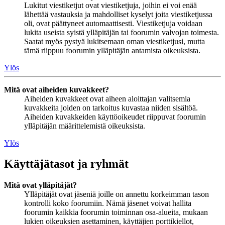
Lukitut viestiketjut ovat viestiketjuja, joihin ei voi enää
lähettää vastauksia ja mahdolliset kyselyt joita viestiketjussa
oli, ovat päättyneet automaattisesti. Viestiketjuja voidaan
lukita useista syistä ylläpitäjän tai foorumin valvojan toimesta.
Saatat myös pystyä lukitsemaan oman viestiketjusi, mutta
tämä riippuu foorumin ylläpitäjän antamista oikeuksista.
Ylös
Mitä ovat aiheiden kuvakkeet?
Aiheiden kuvakkeet ovat aiheen aloittajan valitsemia
kuvakkeita joiden on tarkoitus kuvastaa niiden sisältöä.
Aiheiden kuvakkeiden käyttöoikeudet riippuvat foorumin
ylläpitäjän määrittelemistä oikeuksista.
Ylös
Käyttäjätasot ja ryhmät
Mitä ovat ylläpitäjät?
Ylläpitäjät ovat jäseniä joille on annettu korkeimman tason
kontrolli koko foorumiin. Nämä jäsenet voivat hallita
foorumin kaikkia foorumin toiminnan osa-alueita, mukaan
lukien oikeuksien asettaminen, käyttäjien porttikiellot,