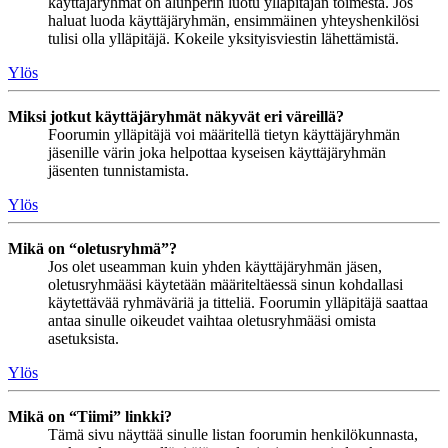
käyttäjäryhmät on alunperin luotu ylläpitäjän toimesta. Jos
haluat luoda käyttäjäryhmän, ensimmäinen yhteyshenkilösi
tulisi olla ylläpitäjä. Kokeile yksityisviestin lähettämistä.
Ylös
Miksi jotkut käyttäjäryhmät näkyvät eri väreillä?
Foorumin ylläpitäjä voi määritellä tietyn käyttäjäryhmän
jäsenille värin joka helpottaa kyseisen käyttäjäryhmän
jäsenten tunnistamista.
Ylös
Mikä on “oletusryhmä”?
Jos olet useamman kuin yhden käyttäjäryhmän jäsen,
oletusryhmääsi käytetään määriteltäessä sinun kohdallasi
käytettävää ryhmäväriä ja titteliä. Foorumin ylläpitäjä saattaa
antaa sinulle oikeudet vaihtaa oletusryhmääsi omista
asetuksista.
Ylös
Mikä on “Tiimi” linkki?
Tämä sivu näyttää sinulle listan foorumin henkilökunnasta,