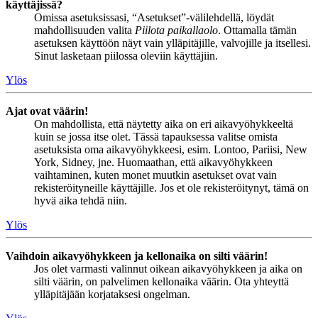
käyttäjissä?
Omissa asetuksissasi, “Asetukset”-välilehdellä, löydät
mahdollisuuden valita
Piilota paikallaolo
. Ottamalla tämän
asetuksen käyttöön näyt vain ylläpitäjille, valvojille ja itsellesi.
Sinut lasketaan piilossa oleviin käyttäjiin.
Ylös
Ajat ovat väärin!
On mahdollista, että näytetty aika on eri aikavyöhykkeeltä
kuin se jossa itse olet. Tässä tapauksessa valitse omista
asetuksista oma aikavyöhykkeesi, esim. Lontoo, Pariisi, New
York, Sidney, jne. Huomaathan, että aikavyöhykkeen
vaihtaminen, kuten monet muutkin asetukset ovat vain
rekisteröityneille käyttäjille. Jos et ole rekisteröitynyt, tämä on
hyvä aika tehdä niin.
Ylös
Vaihdoin aikavyöhykkeen ja kellonaika on silti väärin!
Jos olet varmasti valinnut oikean aikavyöhykkeen ja aika on
silti väärin, on palvelimen kellonaika väärin. Ota yhteyttä
ylläpitäjään korjataksesi ongelman.