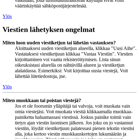
vaaditaan, jotta tunnistautumattomat käyttäjät eivät voisi
väärinkäyttää sähköpostijärjestelmää.
Ylös
Viestien lähetyksen ongelmat
Miten luon uuden viestiketjun tai lähetän vastauksen?
Aloittaaksesi uuden viestiketjun alueella, klikkaa "Uusi Aihe".
Vastataksesi viestiketjuun klikkaa "Vastaa Viestiin". Viestien
kirjoittaminen voi vaatia rekisteröitymisen. Lista sinun
oikeuksistasi alueella on nähtävillä alueen ja viestiketjun
alalaidassa. Esimerkiksi: Voit kirjoittaa uusia viestejä, Voit
lähettää liitetiedostoja, jne.
Ylös
Miten muokkaan tai poistan viestejä?
Jos et ole foorumin ylläpitäjä tai valvoja, voit muokata vain
omia viestejäsi. Voit muokata viestiä klikkaamalla muokkaa-
painiketta haluamassasi viestissä. Joskus painike toimii vain
tietyn ajan viestin luomisen jälkeen. Jos joku on jo vastannut
viestiin, löydät viestiketjuun palatessasi pienen tekstin viestisi
alla, joka kertoo viestin muokkauskertojen lukumäärän ja