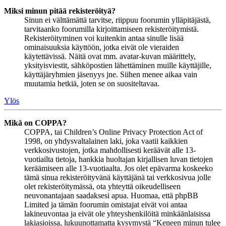
Miksi minun pitää rekisteröityä?
Sinun ei välttämättä tarvitse, riippuu foorumin ylläpitäjästä,
tarvitaanko foorumilla kirjoittamiseen rekisteröitymistä.
Rekisteröityminen voi kuitenkin antaa sinulle lisää
ominaisuuksia käyttöön, jotka eivät ole vieraiden
käytettävissä. Näitä ovat mm. avatar-kuvan määrittely,
yksityisviestit, sähköpostien lähettäminen muille käyttäjille,
käyttäjäryhmien jäsenyys jne. Siihen menee aikaa vain
muutamia hetkiä, joten se on suositeltavaa.
Ylös
Mikä on COPPA?
COPPA, tai Children’s Online Privacy Protection Act of
1998, on yhdysvaltalainen laki, joka vaatii kaikkien
verkkosivustojen, jotka mahdollisesti keräävät alle 13-
vuotiailta tietoja, hankkia huoltajan kirjallisen luvan tietojen
keräämiseen alle 13-vuotiaalta. Jos olet epävarma koskeeko
tämä sinua rekisteröityvänä käyttäjänä tai verkkosivua jolle
olet rekisteröitymässä, ota yhteyttä oikeudelliseen
neuvonantajaan saadaksesi apua. Huomaa, että phpBB
Limited ja tämän foorumin omistajat eivät voi antaa
lakineuvontaa ja eivät ole yhteyshenkilöitä minkäänlaisissa
lakiasioissa, lukuunottamatta kysymystä “Keneen minun tulee