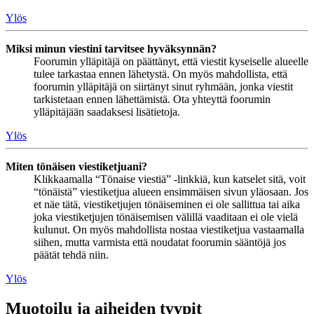
Ylös
Miksi minun viestini tarvitsee hyväksynnän?
Foorumin ylläpitäjä on päättänyt, että viestit kyseiselle alueelle
tulee tarkastaa ennen lähetystä. On myös mahdollista, että
foorumin ylläpitäjä on siirtänyt sinut ryhmään, jonka viestit
tarkistetaan ennen lähettämistä. Ota yhteyttä foorumin
ylläpitäjään saadaksesi lisätietoja.
Ylös
Miten tönäisen viestiketjuani?
Klikkaamalla “Tönaise viestiä” -linkkiä, kun katselet sitä, voit
“tönäistä” viestiketjua alueen ensimmäisen sivun yläosaan. Jos
et näe tätä, viestiketjujen tönäiseminen ei ole sallittua tai aika
joka viestiketjujen tönäisemisen välillä vaaditaan ei ole vielä
kulunut. On myös mahdollista nostaa viestiketjua vastaamalla
siihen, mutta varmista että noudatat foorumin sääntöjä jos
päätät tehdä niin.
Ylös
Muotoilu ja aiheiden tyypit