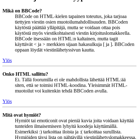
Mikä on BBCode?
BBCode on HTML-kielen tapainen toteutus, joka tarjoaa
tiettyjen viestin osien muotoilumahdollisuuden. BBCoden
käytöstä päättää ylläpitäjä, mutta se voidaan ottaa pois
käytöstä myös viestikohtaisesti viestin kirjoituslomakkeella.
BBCode itsessään on HTML:n kaltainen, mutta tagit
käyttävät < ja > merkkien sijaan hakasulkuja [ ja ]. BBCoden
oppaan löydät viestinlähetyssivun kautta.
Ylös
Onko HTML sallittu?
Ei. Tällä foorumilla ei ole mahdollista lähettää HTML:ää
siten, että se toimisi HTML-koodina. Yleisimmät HTML-
muotoilut voi kuitenkin tehdä BBCoden avulla.
Ylös
Mitä ovat hymiöt?
Hymiöt tai emoticonit ovat pieniä kuvia joita voidaan käyttää
tunteiden ilmaisemiseen lyhyitä koodeja käyttämällä.
Esimerkiksi :) tarkoittaa iloista ja :( tarkoittaa surullista.
Hymiöiden täysi lista on nähtävillä viestinlähetyslomakkeessa.