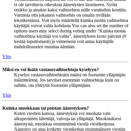
ei ole tarvittavia oikeuksia äänestysten luomiseen. Syötä
otsikko ja ainakin kaksi vaihtoehtoa niille varattuihin kenttiin.
Varmista että jokainen vaihtoehto on omalla rivillään
tekstikentässä. Voit myös määritellä kuinka monta vaihtoehtoa
käyttäjät voivat valita kohdasta You can also set the number of
options users may select during voting under “Kuinka monta
vaihtoehtoa käyttäjä voi valita”, äänestyksen kesto päivinä (0
kestää loputtomasti) ja viimeisenä voit antaa käyttäjille
mahdollisuuden muuttaa ääntään.
Ylös
Miksi en voi lisätä vastausvaihtoehtoja kyselyyn?
Kyselyn vastausvaihtoehtojen määrä on foorumin ylläpitäjän
määrittelemä. Jos tarvitset enemmän vaihtoehtoja kuin on
sallittu, ota yhteyttä foorumin ylläpitäjään.
Ylös
Kuinka muokkaan tai poistan äänestyksen?
Kuten viestien kanssa, äänestyksiä voi muokata vain
alkuperäinen lähettäjä, valvoja tai ylläpitäjä. Muokataksesi
äänestystä, muokkaa ensimmäistä viestiä viestiketjussa.
Äänestys on aina kytketty viestiketjun ensimmäiseen viestiin.