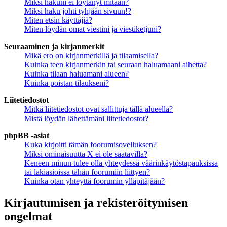
Miksi hakuni ei löytänyt mitään?
Miksi haku johti tyhjään sivuun!?
Miten etsin käyttäjiä?
Miten löydän omat viestini ja viestiketjuni?
Seuraaminen ja kirjanmerkit
Mikä ero on kirjanmerkillä ja tilaamisella?
Kuinka teen kirjanmerkin tai seuraan haluamaani aihetta?
Kuinka tilaan haluamani alueen?
Kuinka poistan tilaukseni?
Liitetiedostot
Mitkä liitetiedostot ovat sallittuja tällä alueella?
Mistä löydän lähettämäni liitetiedostot?
phpBB -asiat
Kuka kirjoitti tämän foorumisovelluksen?
Miksi ominaisuutta X ei ole saatavilla?
Keneen minun tulee olla yhteydessä väärinkäytöstapauksissa
tai lakiasioissa tähän foorumiin liittyen?
Kuinka otan yhteyttä foorumin ylläpitäjään?
Kirjautumisen ja rekisteröitymisen
ongelmat