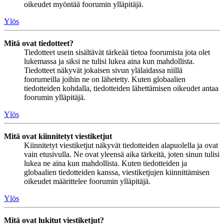
oikeudet myöntää foorumin ylläpitäjä.
Ylös
Mitä ovat tiedotteet?
Tiedotteet usein sisältävät tärkeää tietoa foorumista jota olet
lukemassa ja siksi ne tulisi lukea aina kun mahdollista.
Tiedotteet näkyvät jokaisen sivun ylälaidassa niillä
foorumeilla joihin ne on lähetetty. Kuten globaalien
tiedotteiden kohdalla, tiedotteiden lähettämisen oikeudet antaa
foorumin ylläpitäjä.
Ylös
Mitä ovat kiinnitetyt viestiketjut
Kiinnitetyt viestiketjut näkyvät tiedotteiden alapuolella ja ovat
vain etusivulla. Ne ovat yleensä aika tärkeitä, joten sinun tulisi
lukea ne aina kun mahdollista. Kuten tiedotteiden ja
globaalien tiedotteiden kanssa, viestiketjujen kiinnittämisen
oikeudet määrittelee foorumin ylläpitäjä.
Ylös
Mitä ovat lukitut viestiketjut?