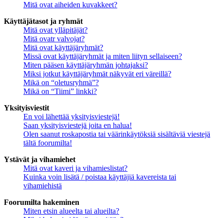
Mitä ovat aiheiden kuvakkeet?
Käyttäjätasot ja ryhmät
Mitä ovat ylläpitäjät?
Mitä ovatr valvojat?
Mitä ovat käyttäjäryhmät?
Missä ovat käyttäjäryhmät ja miten liityn sellaiseen?
Miten pääsen käyttäjäryhmän johtajaksi?
Miksi jotkut käyttäjäryhmät näkyvät eri väreillä?
Mikä on “oletusryhmä”?
Mikä on “Tiimi” linkki?
Yksityisviestit
En voi lähettää yksityisviestejä!
Saan yksityisviestejä joita en halua!
Olen saanut roskapostia tai väärinkäytöksiä sisältäviä viestejä
tältä foorumilta!
Ystävät ja vihamiehet
Mitä ovat kaveri ja vihamieslistat?
Kuinka voin lisätä / poistaa käyttäjiä kavereista tai
vihamiehistä
Foorumilta hakeminen
Miten etsin alueelta tai alueilta?