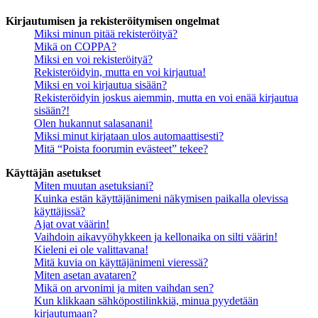
Kirjautumisen ja rekisteröitymisen ongelmat
Miksi minun pitää rekisteröityä?
Mikä on COPPA?
Miksi en voi rekisteröityä?
Rekisteröidyin, mutta en voi kirjautua!
Miksi en voi kirjautua sisään?
Rekisteröidyin joskus aiemmin, mutta en voi enää kirjautua
sisään?!
Olen hukannut salasanani!
Miksi minut kirjataan ulos automaattisesti?
Mitä “Poista foorumin evästeet” tekee?
Käyttäjän asetukset
Miten muutan asetuksiani?
Kuinka estän käyttäjänimeni näkymisen paikalla olevissa
käyttäjissä?
Ajat ovat väärin!
Vaihdoin aikavyöhykkeen ja kellonaika on silti väärin!
Kieleni ei ole valittavana!
Mitä kuvia on käyttäjänimeni vieressä?
Miten asetan avataren?
Mikä on arvonimi ja miten vaihdan sen?
Kun klikkaan sähköpostilinkkiä, minua pyydetään
kirjautumaan?