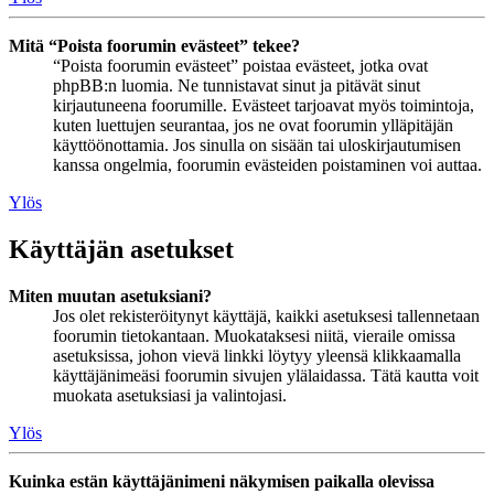
Mitä “Poista foorumin evästeet” tekee?
“Poista foorumin evästeet” poistaa evästeet, jotka ovat
phpBB:n luomia. Ne tunnistavat sinut ja pitävät sinut
kirjautuneena foorumille. Evästeet tarjoavat myös toimintoja,
kuten luettujen seurantaa, jos ne ovat foorumin ylläpitäjän
käyttöönottamia. Jos sinulla on sisään tai uloskirjautumisen
kanssa ongelmia, foorumin evästeiden poistaminen voi auttaa.
Ylös
Käyttäjän asetukset
Miten muutan asetuksiani?
Jos olet rekisteröitynyt käyttäjä, kaikki asetuksesi tallennetaan
foorumin tietokantaan. Muokataksesi niitä, vieraile omissa
asetuksissa, johon vievä linkki löytyy yleensä klikkaamalla
käyttäjänimeäsi foorumin sivujen ylälaidassa. Tätä kautta voit
muokata asetuksiasi ja valintojasi.
Ylös
Kuinka estän käyttäjänimeni näkymisen paikalla olevissa