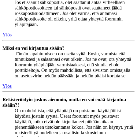
Jos et saanut sähköpostia, olet saattanut antaa virheellisen
sähköpostiosoitteen tai sähköpostit ovat saattaneet jäädä
roskapostisuodattimeen. Jos olet varma, että antamasi
sähköpostiosoite oli oikein, yritä ottaa yhteyttä foorumin
ylläpitäjään.
Ylös
Miksi en voi kirjautua sisään?
Tämän tapahtumiseen on useita syitä. Ensin, varmista että
tunnuksesi ja salasanasi ovat oikein. Jos ne ovat, ota yhteyttä
foorumin ylläpitäjään varmistaaksesi, että sinulla ei ole
porttikieltoja. On myös mahdollista, että sivuston omistajalla
on asetusvirhe heidän päässään ja heidän pitäisi korjata se.
Ylös
Rekisteröidyin joskus aiemmin, mutta en voi enää kirjautua
sisään?!
On mahdollista, että ylläpitäjä on poistanut käyttäjätilisi
käytöstä jostain syystä. Useat foorumit myös poistavat
käyttäjiä, jotka eivät ole kirjoittaneet pitkään aikaan
pienentääkseen tietokantansa kokoa. Jos näin on käynyt, yritä
rekisteröityä uudelleen ja osallistu keskusteluun