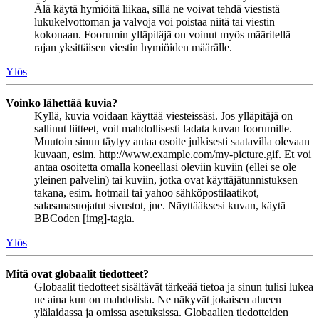
Älä käytä hymiöitä liikaa, sillä ne voivat tehdä viestistä
lukukelvottoman ja valvoja voi poistaa niitä tai viestin
kokonaan. Foorumin ylläpitäjä on voinut myös määritellä
rajan yksittäisen viestin hymiöiden määrälle.
Ylös
Voinko lähettää kuvia?
Kyllä, kuvia voidaan käyttää viesteissäsi. Jos ylläpitäjä on
sallinut liitteet, voit mahdollisesti ladata kuvan foorumille.
Muutoin sinun täytyy antaa osoite julkisesti saatavilla olevaan
kuvaan, esim. http://www.example.com/my-picture.gif. Et voi
antaa osoitetta omalla koneellasi oleviin kuviin (ellei se ole
yleinen palvelin) tai kuviin, jotka ovat käyttäjätunnistuksen
takana, esim. hotmail tai yahoo sähköpostilaatikot,
salasanasuojatut sivustot, jne. Näyttääksesi kuvan, käytä
BBCoden [img]-tagia.
Ylös
Mitä ovat globaalit tiedotteet?
Globaalit tiedotteet sisältävät tärkeää tietoa ja sinun tulisi lukea
ne aina kun on mahdolista. Ne näkyvät jokaisen alueen
ylälaidassa ja omissa asetuksissa. Globaalien tiedotteiden