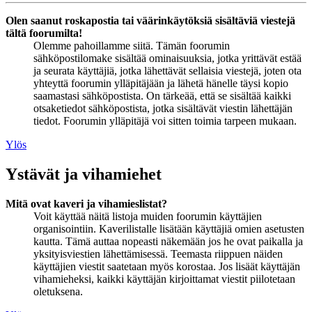
Olen saanut roskapostia tai väärinkäytöksiä sisältäviä viestejä
tältä foorumilta!
Olemme pahoillamme siitä. Tämän foorumin
sähköpostilomake sisältää ominaisuuksia, jotka yrittävät estää
ja seurata käyttäjiä, jotka lähettävät sellaisia viestejä, joten ota
yhteyttä foorumin ylläpitäjään ja lähetä hänelle täysi kopio
saamastasi sähköpostista. On tärkeää, että se sisältää kaikki
otsaketiedot sähköpostista, jotka sisältävät viestin lähettäjän
tiedot. Foorumin ylläpitäjä voi sitten toimia tarpeen mukaan.
Ylös
Ystävät ja vihamiehet
Mitä ovat kaveri ja vihamieslistat?
Voit käyttää näitä listoja muiden foorumin käyttäjien
organisointiin. Kaverilistalle lisätään käyttäjiä omien asetusten
kautta. Tämä auttaa nopeasti näkemään jos he ovat paikalla ja
yksityisviestien lähettämisessä. Teemasta riippuen näiden
käyttäjien viestit saatetaan myös korostaa. Jos lisäät käyttäjän
vihamieheksi, kaikki käyttäjän kirjoittamat viestit piilotetaan
oletuksena.