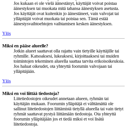
Jos kukaan ei ole vielä äänestänyt, käyttäjät voivat poistaa
äänestyksen tai muokata mitä tahansa äänestyksen asetusta.
Jos käyttäjät ovat kuitenkin jo äänestäneet, vain valvojat tai
ylläpitäjät voivat muokata tai poistaa sen. Tämä estää
äänestysvaihtoehtojen vaihtamisen kesken äänestyksen.
Ylös
Miksi en pääse alueelle?
Jotkin alueet saattavat olla rajattu vain tietyille käyttäjille tai
ryhmille. Katsoaksesi, lukeaksesi, kirjoittaaksesi tai muiden
toimintojen tekeminen alueella saattaa tarvita erikoisoikeuksia.
Jos haluat oikeudet, ota yhteyttä foorumin valvojaan tai
ylläpitäjään.
Ylös
Miksi en voi liittää tiedostoja?
Liitetiedostojen oikeudet annetaan alueen, ryhmän tai
käyttäjän mukaan. Foorumin ylläpitäjä ei välttämättä ole
sallinut liitetiedostojen liittämistä tietyllä alueella tai vain tietyt
ryhmät saattavat pystyä liittämään tiedostoja. Ota yhteyttä
foorumin ylläpitäjään jos et tiedä miksi et voi lisätä
liitetiedostoja.