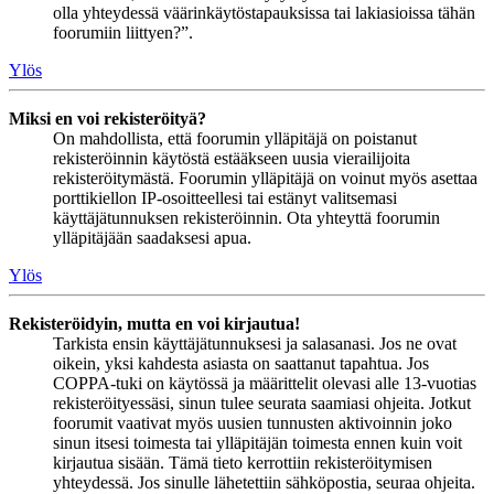
olla yhteydessä väärinkäytöstapauksissa tai lakiasioissa tähän
foorumiin liittyen?”.
Ylös
Miksi en voi rekisteröityä?
On mahdollista, että foorumin ylläpitäjä on poistanut
rekisteröinnin käytöstä estääkseen uusia vierailijoita
rekisteröitymästä. Foorumin ylläpitäjä on voinut myös asettaa
porttikiellon IP-osoitteellesi tai estänyt valitsemasi
käyttäjätunnuksen rekisteröinnin. Ota yhteyttä foorumin
ylläpitäjään saadaksesi apua.
Ylös
Rekisteröidyin, mutta en voi kirjautua!
Tarkista ensin käyttäjätunnuksesi ja salasanasi. Jos ne ovat
oikein, yksi kahdesta asiasta on saattanut tapahtua. Jos
COPPA-tuki on käytössä ja määrittelit olevasi alle 13-vuotias
rekisteröityessäsi, sinun tulee seurata saamiasi ohjeita. Jotkut
foorumit vaativat myös uusien tunnusten aktivoinnin joko
sinun itsesi toimesta tai ylläpitäjän toimesta ennen kuin voit
kirjautua sisään. Tämä tieto kerrottiin rekisteröitymisen
yhteydessä. Jos sinulle lähetettiin sähköpostia, seuraa ohjeita.