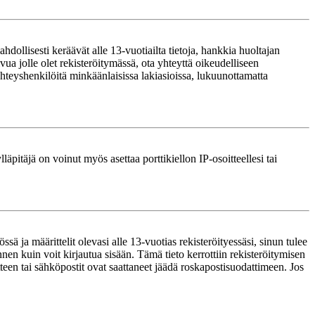
ollisesti keräävät alle 13-vuotiailta tietoja, hankkia huoltajan
ua jolle olet rekisteröitymässä, ota yhteyttä oikeudelliseen
teyshenkilöitä minkäänlaisissa lakiasioissa, lukuunottamatta
läpitäjä on voinut myös asettaa porttikiellon IP-osoitteellesi tai
ä ja määrittelit olevasi alle 13-vuotias rekisteröityessäsi, sinun tulee
nnen kuin voit kirjautua sisään. Tämä tieto kerrottiin rekisteröitymisen
itteen tai sähköpostit ovat saattaneet jäädä roskapostisuodattimeen. Jos