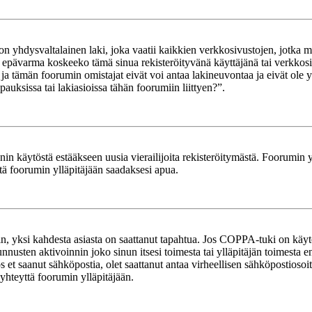
yhdysvaltalainen laki, joka vaatii kaikkien verkkosivustojen, jotka mahd
et epävarma koskeeko tämä sinua rekisteröityvänä käyttäjänä tai verkkosiv
tämän foorumin omistajat eivät voi antaa lakineuvontaa ja eivät ole yh
ksissa tai lakiasioissa tähän foorumiin liittyen?”.
in käytöstä estääkseen uusia vierailijoita rekisteröitymästä. Foorumin yl
tä foorumin ylläpitäjään saadaksesi apua.
in, yksi kahdesta asiasta on saattanut tapahtua. Jos COPPA-tuki on käytöss
nnusten aktivoinnin joko sinun itsesi toimesta tai ylläpitäjän toimesta e
Jos et saanut sähköpostia, olet saattanut antaa virheellisen sähköpostioso
 yhteyttä foorumin ylläpitäjään.