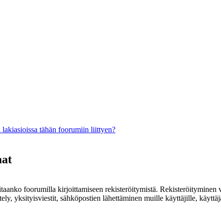
lakiasioissa tähän foorumiin liittyen?
mat
rvitaanko foorumilla kirjoittamiseen rekisteröitymistä. Rekisteröityminen 
ely, yksityisviestit, sähköpostien lähettäminen muille käyttäjille, käyt