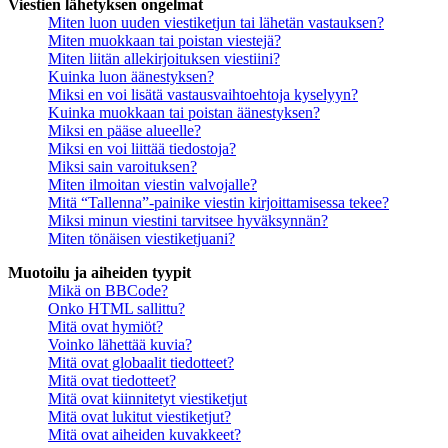
Viestien lähetyksen ongelmat
Miten luon uuden viestiketjun tai lähetän vastauksen?
Miten muokkaan tai poistan viestejä?
Miten liitän allekirjoituksen viestiini?
Kuinka luon äänestyksen?
Miksi en voi lisätä vastausvaihtoehtoja kyselyyn?
Kuinka muokkaan tai poistan äänestyksen?
Miksi en pääse alueelle?
Miksi en voi liittää tiedostoja?
Miksi sain varoituksen?
Miten ilmoitan viestin valvojalle?
Mitä “Tallenna”-painike viestin kirjoittamisessa tekee?
Miksi minun viestini tarvitsee hyväksynnän?
Miten tönäisen viestiketjuani?
Muotoilu ja aiheiden tyypit
Mikä on BBCode?
Onko HTML sallittu?
Mitä ovat hymiöt?
Voinko lähettää kuvia?
Mitä ovat globaalit tiedotteet?
Mitä ovat tiedotteet?
Mitä ovat kiinnitetyt viestiketjut
Mitä ovat lukitut viestiketjut?
Mitä ovat aiheiden kuvakkeet?