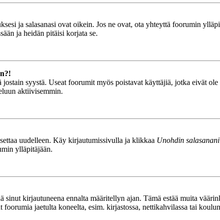
esi ja salasanasi ovat oikein. Jos ne ovat, ota yhteyttä foorumin ylläpit
ään ja heidän pitäisi korjata se.
än?!
stä jostain syystä. Useat foorumit myös poistavat käyttäjiä, jotka eivät o
teluun aktiivisemmin.
asettaa uudelleen. Käy kirjautumissivulla ja klikkaa
Unohdin salasanani
umin ylläpitäjään.
tää sinut kirjautuneena ennalta määritellyn ajan. Tämä estää muita vääri
ät foorumia jaetulta koneelta, esim. kirjastossa, nettikahvilassa tai koulu