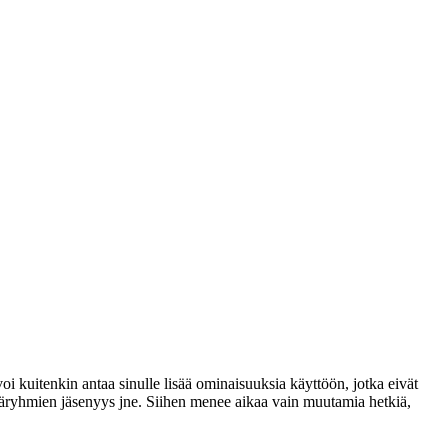
voi kuitenkin antaa sinulle lisää ominaisuuksia käyttöön, jotka eivät
täjäryhmien jäsenyys jne. Siihen menee aikaa vain muutamia hetkiä,