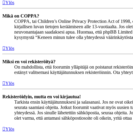
Ylös
Mikä on COPPA?
COPPA, tai Children’s Online Privacy Protection Act of 1998, on 
kirjallisen luvan tietojen keräämiseen alle 13-vuotiaalta. Jos ol
neuvonantajaan saadaksesi apua. Huomaa, että phpBB Limited ja 
kysymystä “Keneen minun tulee olla yhteydessä väärinkäytöstapau
Ylös
Miksi en voi rekisteröityä?
On mahdollista, että foorumin ylläpitäjä on poistanut rekisteröinn
estänyt valitsemasi käyttäjätunnuksen rekisteröinnin. Ota yhteyt
Ylös
Rekisteröidyin, mutta en voi kirjautua!
Tarkista ensin käyttäjätunnuksesi ja salasanasi. Jos ne ovat oike
seurata saamiasi ohjeita. Jotkut foorumit vaativat myös uusien tu
yhteydessä. Jos sinulle lähetettiin sähköpostia, seuraa ohjeita. 
olet varma, että antamasi sähköpostiosoite oli oikein, yritä ottaa
Ylös