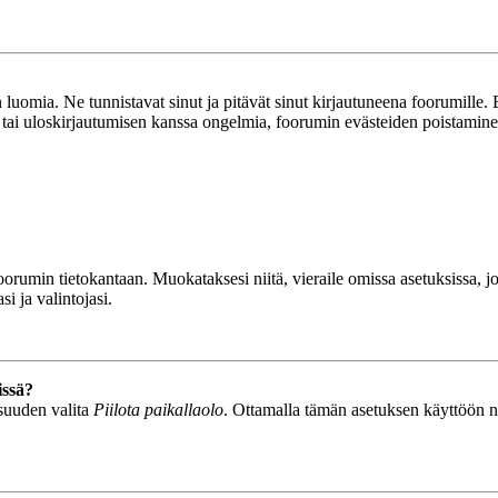
luomia. Ne tunnistavat sinut ja pitävät sinut kirjautuneena foorumille. E
n tai uloskirjautumisen kanssa ongelmia, foorumin evästeiden poistamine
n foorumin tietokantaan. Muokataksesi niitä, vieraile omissa asetuksissa,
i ja valintojasi.
issä?
isuuden valita
Piilota paikallaolo
. Ottamalla tämän asetuksen käyttöön näyt