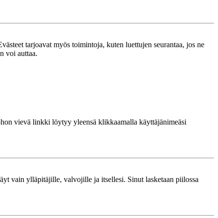
västeet tarjoavat myös toimintoja, kuten luettujen seurantaa, jos ne
n voi auttaa.
 johon vievä linkki löytyy yleensä klikkaamalla käyttäjänimeäsi
 vain ylläpitäjille, valvojille ja itsellesi. Sinut lasketaan piilossa