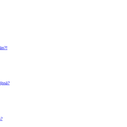
ään?!
jissä?
n?