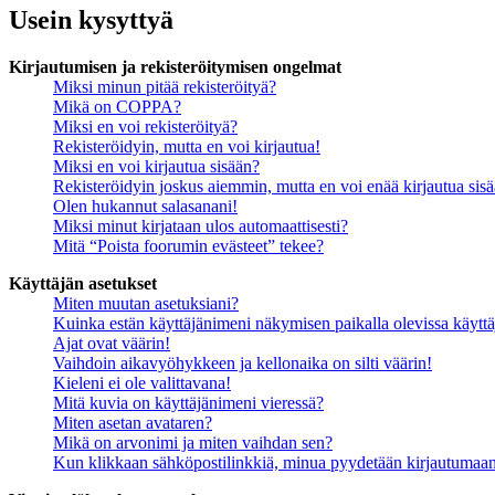
Usein kysyttyä
Kirjautumisen ja rekisteröitymisen ongelmat
Miksi minun pitää rekisteröityä?
Mikä on COPPA?
Miksi en voi rekisteröityä?
Rekisteröidyin, mutta en voi kirjautua!
Miksi en voi kirjautua sisään?
Rekisteröidyin joskus aiemmin, mutta en voi enää kirjautua sis
Olen hukannut salasanani!
Miksi minut kirjataan ulos automaattisesti?
Mitä “Poista foorumin evästeet” tekee?
Käyttäjän asetukset
Miten muutan asetuksiani?
Kuinka estän käyttäjänimeni näkymisen paikalla olevissa käyttä
Ajat ovat väärin!
Vaihdoin aikavyöhykkeen ja kellonaika on silti väärin!
Kieleni ei ole valittavana!
Mitä kuvia on käyttäjänimeni vieressä?
Miten asetan avataren?
Mikä on arvonimi ja miten vaihdan sen?
Kun klikkaan sähköpostilinkkiä, minua pyydetään kirjautumaa