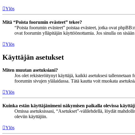
Ylös
Mitä “Poista foorumin evästeet” tekee?
“Poista foorumin evästeet” poistaa evästeet, jotka ovat phpBB:n 
ovat foorumin ylläpitäjän käyttöönottamia. Jos sinulla on sisää
Ylös
Käyttäjän asetukset
Miten muutan asetuksiani?
Jos olet rekisteröitynyt käyttäjä, kaikki asetuksesi tallennetaa
foorumin sivujen ylälaidassa. Tätä kautta voit muokata asetuksias
Ylös
Kuinka estän käyttäjänimeni näkymisen paikalla olevissa käyttäj
Omissa asetuksissasi, “Asetukset”-välilehdellä, löydät mahdoll
oleviin käyttäjiin.
Ylös