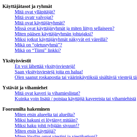
Käyttäjätasot ja ryhmät
Mitä ovat ylläpitäjät?
Mitä ovatr valvojat?
Mitä ovat käyttäjäryhmät?
Missä ovat käyttäjäryhmät ja miten liityn sellaiseen?
Miten pääsen käyttäjäryhmän johtajaksi?
Miksi jotkut käyttäjäryhmät näkyvät eri väreillä?
Mikä on “oletusryhmä”?
Mikä on “Tiimi” linkki?
Yksityisviestit
En voi lähettää yksityisviestejä!
Saan yksityisviestejä joita en halua!
Olen saanut roskapostia tai väärinkäytöksiä sisältäviä viestejä tä
Ystävät ja vihamiehet
Mitä ovat kaveri ja vihamieslistat?
Kuinka voin lisätä / poistaa käyttäjiä kavereista tai vihamiehistä
Foorumilta hakeminen
Miten etsin alueelta tai alueilta?
Miksi hakuni ei löytänyt mitään?
Miksi haku johti tyhjään sivuun!?
Miten etsin käyttäjiä?
Miten löydän omat viestini ja viestiketjuni?