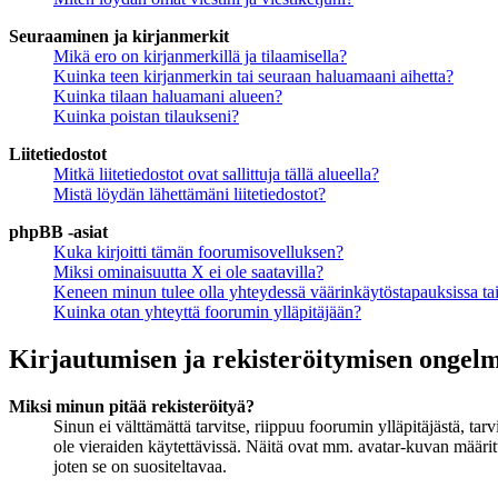
Seuraaminen ja kirjanmerkit
Mikä ero on kirjanmerkillä ja tilaamisella?
Kuinka teen kirjanmerkin tai seuraan haluamaani aihetta?
Kuinka tilaan haluamani alueen?
Kuinka poistan tilaukseni?
Liitetiedostot
Mitkä liitetiedostot ovat sallittuja tällä alueella?
Mistä löydän lähettämäni liitetiedostot?
phpBB -asiat
Kuka kirjoitti tämän foorumisovelluksen?
Miksi ominaisuutta X ei ole saatavilla?
Keneen minun tulee olla yhteydessä väärinkäytöstapauksissa tai 
Kuinka otan yhteyttä foorumin ylläpitäjään?
Kirjautumisen ja rekisteröitymisen ongel
Miksi minun pitää rekisteröityä?
Sinun ei välttämättä tarvitse, riippuu foorumin ylläpitäjästä, ta
ole vieraiden käytettävissä. Näitä ovat mm. avatar-kuvan määritt
joten se on suositeltavaa.