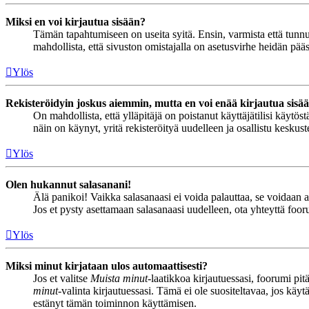
Miksi en voi kirjautua sisään?
Tämän tapahtumiseen on useita syitä. Ensin, varmista että tunnuks
mahdollista, että sivuston omistajalla on asetusvirhe heidän pääss
Ylös
Rekisteröidyin joskus aiemmin, mutta en voi enää kirjautua sisä
On mahdollista, että ylläpitäjä on poistanut käyttäjätilisi käytö
näin on käynyt, yritä rekisteröityä uudelleen ja osallistu keskus
Ylös
Olen hukannut salasanani!
Älä panikoi! Vaikka salasanaasi ei voida palauttaa, se voidaan 
Jos et pysty asettamaan salasanaasi uudelleen, ota yhteyttä foor
Ylös
Miksi minut kirjataan ulos automaattisesti?
Jos et valitse
Muista minut
-laatikkoa kirjautuessasi, foorumi pi
minut
-valinta kirjautuessasi. Tämä ei ole suositeltavaa, jos käyt
estänyt tämän toiminnon käyttämisen.