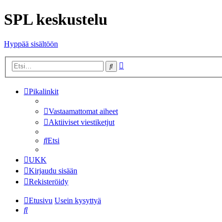
SPL keskustelu
Hyppää sisältöön
Tarkennettu
Etsi
haku
Pikalinkit
Vastaamattomat aiheet
Aktiiviset viestiketjut
Etsi
UKK
Kirjaudu sisään
Rekisteröidy
Etusivu
Usein kysyttyä
Etsi