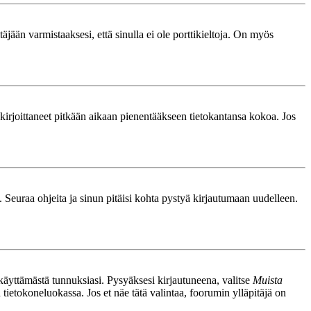
äjään varmistaaksesi, että sinulla ei ole porttikieltoja. On myös
le kirjoittaneet pitkään aikaan pienentääkseen tietokantansa kokoa. Jos
. Seuraa ohjeita ja sinun pitäisi kohta pystyä kirjautumaan uudelleen.
nkäyttämästä tunnuksiasi. Pysyäksesi kirjautuneena, valitse
Muista
n tietokoneluokassa. Jos et näe tätä valintaa, foorumin ylläpitäjä on