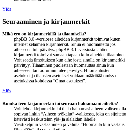
Ylös
Seuraaminen ja kirjanmerkit
Mikä ero on kirjanmerkillä ja tilaamisella?
phpBB 3.0 -versiossa aiheiden kirjanmerkit toimivat kuten
internet-selaimen kirjanmerkit. Sinua ei huomautettu jos
aiheeseen tuli päivitys. phpBB 3.1 -versiosta lähtien
kirjanmerkit toimivat samaan tapaan kuin aiheiden tilaaminen.
Voit saada ilmoituksen kun aihe josta sinulla on kirjanmerkki
päivittyy. Tilaaminen puolestaan huomauttaa sinua kun
aiheeseen tai foorumiin tulee päivitys. Huomautusten
asetukset ja tilausten asetukset voidaan määrittää omissa
asetuksissa kohdassa “Omat asetukset”.
Ylös
Kuinka teen kirjanmerkin tai seuraan haluamaani aihetta?
Voit tehdä kirjanmekin tai tilata haluamasi aiheen valitsemalla
sopivan linkin “Aiheen työkalut” -valikossa, joka on sijoitettu
kätevästi keskustelun ylä- ja alalaidan lähelle.
Viestiketjuun vastaaminen ja valinta “Huomauta kun vastaus
lähetetään” tilaa viestiketjun.