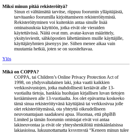
Miksi minun pitää rekisteröityä?
Sinun ei välttämättä tarvitse, riippuu foorumin ylläpitäjästä,
tarvitaanko foorumilla kirjoittamiseen rekisteröitymistä.
Rekisteröityminen voi kuitenkin antaa sinulle lisää
ominaisuuksia käyttöön, jotka eivät ole vieraiden
käytettävissä. Näitä ovat mm. avatar-kuvan määrittely,
yksityisviestit, sähköpostien lähettäminen muille käyttäjille,
käyttäjäryhmien jäsenyys jne. Siihen menee aikaa vain
muutamia hetkiä, joten se on suositeltavaa.
Ylös
Mikä on COPPA?
COPPA, tai Children’s Online Privacy Protection Act of
1998, on yhdysvaltalainen laki, joka vaatii kaikkien
verkkosivustojen, jotka mahdollisesti keräävät alle 13-
vuotiailta tietoja, hankkia huoltajan kirjallisen luvan tietojen
keräämiseen alle 13-vuotiaalta. Jos olet epävarma koskeeko
tämä sinua rekisteröityvänä käyttäjänä tai verkkosivua jolle
olet rekisteröitymässä, ota yhteyttä oikeudelliseen
neuvonantajaan saadaksesi apua. Huomaa, että phpBB
Limited ja tämän foorumin omistajat eivät voi antaa
lakineuvontaa ja eivät ole yhteyshenkilöitä minkäänlaisissa
lakiasioissa, lukuunottamatta kysymystä “Keneen minun tulee