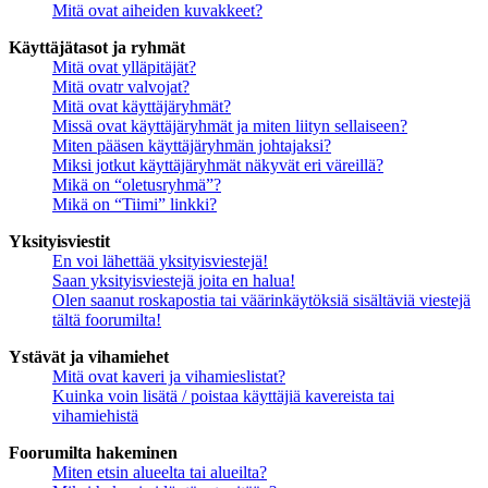
Mitä ovat aiheiden kuvakkeet?
Käyttäjätasot ja ryhmät
Mitä ovat ylläpitäjät?
Mitä ovatr valvojat?
Mitä ovat käyttäjäryhmät?
Missä ovat käyttäjäryhmät ja miten liityn sellaiseen?
Miten pääsen käyttäjäryhmän johtajaksi?
Miksi jotkut käyttäjäryhmät näkyvät eri väreillä?
Mikä on “oletusryhmä”?
Mikä on “Tiimi” linkki?
Yksityisviestit
En voi lähettää yksityisviestejä!
Saan yksityisviestejä joita en halua!
Olen saanut roskapostia tai väärinkäytöksiä sisältäviä viestejä
tältä foorumilta!
Ystävät ja vihamiehet
Mitä ovat kaveri ja vihamieslistat?
Kuinka voin lisätä / poistaa käyttäjiä kavereista tai
vihamiehistä
Foorumilta hakeminen
Miten etsin alueelta tai alueilta?