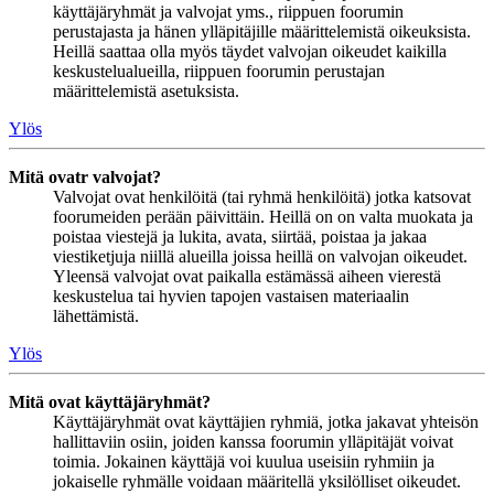
käyttäjäryhmät ja valvojat yms., riippuen foorumin
perustajasta ja hänen ylläpitäjille määrittelemistä oikeuksista.
Heillä saattaa olla myös täydet valvojan oikeudet kaikilla
keskustelualueilla, riippuen foorumin perustajan
määrittelemistä asetuksista.
Ylös
Mitä ovatr valvojat?
Valvojat ovat henkilöitä (tai ryhmä henkilöitä) jotka katsovat
foorumeiden perään päivittäin. Heillä on on valta muokata ja
poistaa viestejä ja lukita, avata, siirtää, poistaa ja jakaa
viestiketjuja niillä alueilla joissa heillä on valvojan oikeudet.
Yleensä valvojat ovat paikalla estämässä aiheen vierestä
keskustelua tai hyvien tapojen vastaisen materiaalin
lähettämistä.
Ylös
Mitä ovat käyttäjäryhmät?
Käyttäjäryhmät ovat käyttäjien ryhmiä, jotka jakavat yhteisön
hallittaviin osiin, joiden kanssa foorumin ylläpitäjät voivat
toimia. Jokainen käyttäjä voi kuulua useisiin ryhmiin ja
jokaiselle ryhmälle voidaan määritellä yksilölliset oikeudet.