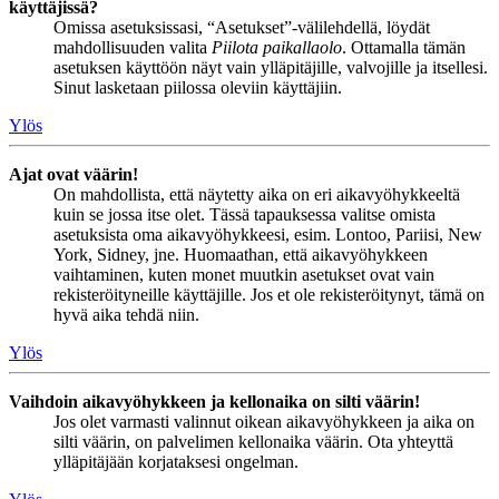
käyttäjissä?
Omissa asetuksissasi, “Asetukset”-välilehdellä, löydät
mahdollisuuden valita
Piilota paikallaolo
. Ottamalla tämän
asetuksen käyttöön näyt vain ylläpitäjille, valvojille ja itsellesi.
Sinut lasketaan piilossa oleviin käyttäjiin.
Ylös
Ajat ovat väärin!
On mahdollista, että näytetty aika on eri aikavyöhykkeeltä
kuin se jossa itse olet. Tässä tapauksessa valitse omista
asetuksista oma aikavyöhykkeesi, esim. Lontoo, Pariisi, New
York, Sidney, jne. Huomaathan, että aikavyöhykkeen
vaihtaminen, kuten monet muutkin asetukset ovat vain
rekisteröityneille käyttäjille. Jos et ole rekisteröitynyt, tämä on
hyvä aika tehdä niin.
Ylös
Vaihdoin aikavyöhykkeen ja kellonaika on silti väärin!
Jos olet varmasti valinnut oikean aikavyöhykkeen ja aika on
silti väärin, on palvelimen kellonaika väärin. Ota yhteyttä
ylläpitäjään korjataksesi ongelman.