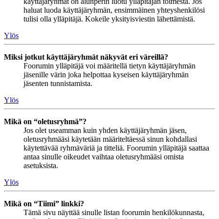
käyttäjäryhmät on alunperin luotu ylläpitäjän toimesta. Jos
haluat luoda käyttäjäryhmän, ensimmäinen yhteyshenkilösi
tulisi olla ylläpitäjä. Kokeile yksityisviestin lähettämistä.
Ylös
Miksi jotkut käyttäjäryhmät näkyvät eri väreillä?
Foorumin ylläpitäjä voi määritellä tietyn käyttäjäryhmän
jäsenille värin joka helpottaa kyseisen käyttäjäryhmän
jäsenten tunnistamista.
Ylös
Mikä on “oletusryhmä”?
Jos olet useamman kuin yhden käyttäjäryhmän jäsen,
oletusryhmääsi käytetään määriteltäessä sinun kohdallasi
käytettävää ryhmäväriä ja titteliä. Foorumin ylläpitäjä saattaa
antaa sinulle oikeudet vaihtaa oletusryhmääsi omista
asetuksista.
Ylös
Mikä on “Tiimi” linkki?
Tämä sivu näyttää sinulle listan foorumin henkilökunnasta,