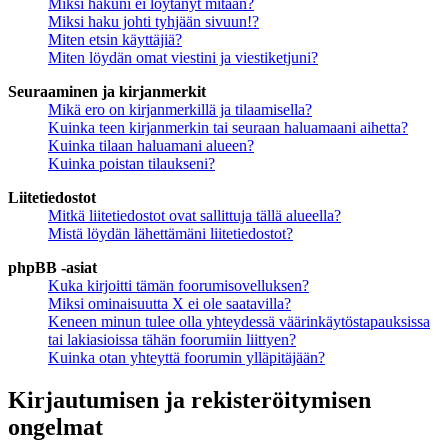
Miksi hakuni ei löytänyt mitään?
Miksi haku johti tyhjään sivuun!?
Miten etsin käyttäjiä?
Miten löydän omat viestini ja viestiketjuni?
Seuraaminen ja kirjanmerkit
Mikä ero on kirjanmerkillä ja tilaamisella?
Kuinka teen kirjanmerkin tai seuraan haluamaani aihetta?
Kuinka tilaan haluamani alueen?
Kuinka poistan tilaukseni?
Liitetiedostot
Mitkä liitetiedostot ovat sallittuja tällä alueella?
Mistä löydän lähettämäni liitetiedostot?
phpBB -asiat
Kuka kirjoitti tämän foorumisovelluksen?
Miksi ominaisuutta X ei ole saatavilla?
Keneen minun tulee olla yhteydessä väärinkäytöstapauksissa
tai lakiasioissa tähän foorumiin liittyen?
Kuinka otan yhteyttä foorumin ylläpitäjään?
Kirjautumisen ja rekisteröitymisen
ongelmat