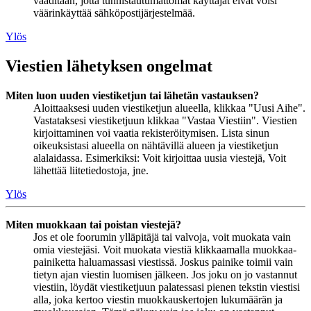
vaaditaan, jotta tunnistautumattomat käyttäjät eivät voisi
väärinkäyttää sähköpostijärjestelmää.
Ylös
Viestien lähetyksen ongelmat
Miten luon uuden viestiketjun tai lähetän vastauksen?
Aloittaaksesi uuden viestiketjun alueella, klikkaa "Uusi Aihe".
Vastataksesi viestiketjuun klikkaa "Vastaa Viestiin". Viestien
kirjoittaminen voi vaatia rekisteröitymisen. Lista sinun
oikeuksistasi alueella on nähtävillä alueen ja viestiketjun
alalaidassa. Esimerkiksi: Voit kirjoittaa uusia viestejä, Voit
lähettää liitetiedostoja, jne.
Ylös
Miten muokkaan tai poistan viestejä?
Jos et ole foorumin ylläpitäjä tai valvoja, voit muokata vain
omia viestejäsi. Voit muokata viestiä klikkaamalla muokkaa-
painiketta haluamassasi viestissä. Joskus painike toimii vain
tietyn ajan viestin luomisen jälkeen. Jos joku on jo vastannut
viestiin, löydät viestiketjuun palatessasi pienen tekstin viestisi
alla, joka kertoo viestin muokkauskertojen lukumäärän ja