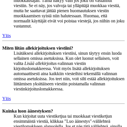
muokkausajan. Tämä näkyy vain jos joku on vastannut
viestiin. Se ei näy, jos valvoja tai ylläpitäjä muokkaa viestiä,
mutta he saattavat jättää pienen huomautuksen viestin
muokkaamisen syistä niin halutessaan. Huomaa, että
normaalit käyttäjät eivät voi poistaa viestejä, jos niihin on joku
vastannut.
Ylös
Miten liitän allekirjoituksen viestiini?
Lisätäksesi allekirjoituksen viestiisi, sinun täytyy ensin luoda
sellainen omissa asetuksissa. Kun olet luonut sellaisen, voit
valita
Lisää allekirjoitus
-valinnan viestin
kirjoituslomakkeessa. Voit myös lisätä allekirjoituksen
automaattisesti aina kaikkiin viesteihisi tekemällä valinnan
omissa asetuksissa. Jos teet niin, voit silti estää allekirjoituksen
liittämisen yksittäiseen viestiin poistamalla valinnan
viestinkirjoituslomakkeessa.
Ylös
Kuinka luon äänestyksen?
Kun kirjoitat uuta viestiketjua tai muokkaat viestiketjun
ensimmäistä viestiä, klikkaa "Luo äänestys"-välilehteä
viestilomakkeen alapuolella. Jos et näe tätä välilehteä, sinulla