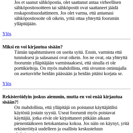
Jos et saanut sähköpostia, olet saattanut antaa virheellisen
sähköpostiosoitteen tai sähköpostit ovat saattaneet jäädä
roskapostisuodattimeen. Jos olet varma, että antamasi
sähköpostiosoite oli oikein, yritä ottaa yhteyttä foorumin
ylläpitäjään.
Ylös
Miksi en voi kirjautua sisään?
Tämän tapahtumiseen on useita syitä. Ensin, varmista että
tunnuksesi ja salasanasi ovat oikein. Jos ne ovat, ota yhteyttä
foorumin ylläpitäjään varmistaaksesi, että sinulla ei ole
porttikieltoja. On myös mahdollista, että sivuston omistajalla
on asetusvirhe heidän päässään ja heidän pitäisi korjata se.
Ylös
Rekisteröidyin joskus aiemmin, mutta en voi enää kirjautua
sisään?!
On mahdollista, että ylläpitäjä on poistanut käyttäjätilisi
käytöstä jostain syystä. Useat foorumit myös poistavat
käyttäjiä, jotka eivät ole kirjoittaneet pitkään aikaan
pienentääkseen tietokantansa kokoa. Jos näin on käynyt, yritä
rekisteröityä uudelleen ja osallistu keskusteluun