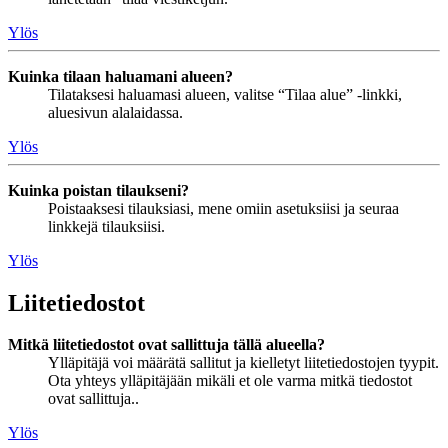
Ylös
Kuinka tilaan haluamani alueen?
Tilataksesi haluamasi alueen, valitse “Tilaa alue” -linkki,
aluesivun alalaidassa.
Ylös
Kuinka poistan tilaukseni?
Poistaaksesi tilauksiasi, mene omiin asetuksiisi ja seuraa
linkkejä tilauksiisi.
Ylös
Liitetiedostot
Mitkä liitetiedostot ovat sallittuja tällä alueella?
Ylläpitäjä voi määrätä sallitut ja kielletyt liitetiedostojen tyypit.
Ota yhteys ylläpitäjään mikäli et ole varma mitkä tiedostot
ovat sallittuja..
Ylös