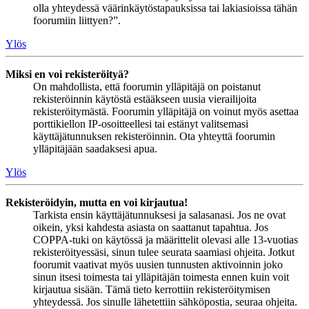
olla yhteydessä väärinkäytöstapauksissa tai lakiasioissa tähän
foorumiin liittyen?”.
Ylös
Miksi en voi rekisteröityä?
On mahdollista, että foorumin ylläpitäjä on poistanut
rekisteröinnin käytöstä estääkseen uusia vierailijoita
rekisteröitymästä. Foorumin ylläpitäjä on voinut myös asettaa
porttikiellon IP-osoitteellesi tai estänyt valitsemasi
käyttäjätunnuksen rekisteröinnin. Ota yhteyttä foorumin
ylläpitäjään saadaksesi apua.
Ylös
Rekisteröidyin, mutta en voi kirjautua!
Tarkista ensin käyttäjätunnuksesi ja salasanasi. Jos ne ovat
oikein, yksi kahdesta asiasta on saattanut tapahtua. Jos
COPPA-tuki on käytössä ja määrittelit olevasi alle 13-vuotias
rekisteröityessäsi, sinun tulee seurata saamiasi ohjeita. Jotkut
foorumit vaativat myös uusien tunnusten aktivoinnin joko
sinun itsesi toimesta tai ylläpitäjän toimesta ennen kuin voit
kirjautua sisään. Tämä tieto kerrottiin rekisteröitymisen
yhteydessä. Jos sinulle lähetettiin sähköpostia, seuraa ohjeita.