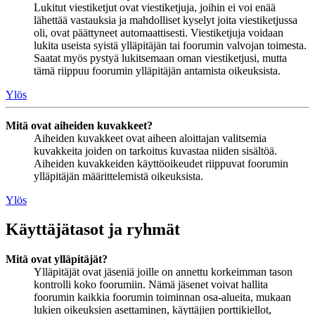
Lukitut viestiketjut ovat viestiketjuja, joihin ei voi enää
lähettää vastauksia ja mahdolliset kyselyt joita viestiketjussa
oli, ovat päättyneet automaattisesti. Viestiketjuja voidaan
lukita useista syistä ylläpitäjän tai foorumin valvojan toimesta.
Saatat myös pystyä lukitsemaan oman viestiketjusi, mutta
tämä riippuu foorumin ylläpitäjän antamista oikeuksista.
Ylös
Mitä ovat aiheiden kuvakkeet?
Aiheiden kuvakkeet ovat aiheen aloittajan valitsemia
kuvakkeita joiden on tarkoitus kuvastaa niiden sisältöä.
Aiheiden kuvakkeiden käyttöoikeudet riippuvat foorumin
ylläpitäjän määrittelemistä oikeuksista.
Ylös
Käyttäjätasot ja ryhmät
Mitä ovat ylläpitäjät?
Ylläpitäjät ovat jäseniä joille on annettu korkeimman tason
kontrolli koko foorumiin. Nämä jäsenet voivat hallita
foorumin kaikkia foorumin toiminnan osa-alueita, mukaan
lukien oikeuksien asettaminen, käyttäjien porttikiellot,