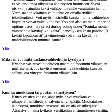
ei ole tarvittavia oikeuksia äänestysten luomiseen. Syötä
otsikko ja ainakin kaksi vaihtoehtoa niille varattuihin kenttiin.
Varmista että jokainen vaihtoehto on omalla rivillään
tekstikentässä. Voit myös määritellä kuinka monta vaihtoehtoa
käyttäjät voivat valita kohdasta You can also set the number of
options users may select during voting under “Kuinka monta
vaihtoehtoa käyttäjä voi valita”, äänestyksen kesto päivinä (0
kestää loputtomasti) ja viimeisenä voit antaa käyttäjille
mahdollisuuden muuttaa ääntään.
Ylös
Miksi en voi lisätä vastausvaihtoehtoja kyselyyn?
Kyselyn vastausvaihtoehtojen määrä on foorumin ylläpitäjän
määrittelemä. Jos tarvitset enemmän vaihtoehtoja kuin on
sallittu, ota yhteyttä foorumin ylläpitäjään.
Ylös
Kuinka muokkaan tai poistan äänestyksen?
Kuten viestien kanssa, äänestyksiä voi muokata vain
alkuperäinen lähettäjä, valvoja tai ylläpitäjä. Muokataksesi
äänestystä, muokkaa ensimmäistä viestiä viestiketjussa.
Äänestys on aina kytketty viestiketjun ensimmäiseen viestiin.