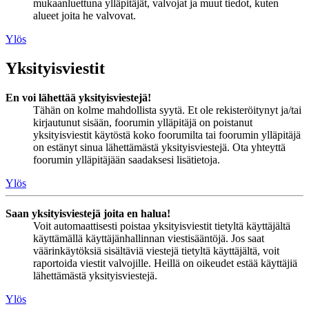
mukaanluettuna ylläpitäjät, valvojat ja muut tiedot, kuten
alueet joita he valvovat.
Ylös
Yksityisviestit
En voi lähettää yksityisviestejä!
Tähän on kolme mahdollista syytä. Et ole rekisteröitynyt ja/tai
kirjautunut sisään, foorumin ylläpitäjä on poistanut
yksityisviestit käytöstä koko foorumilta tai foorumin ylläpitäjä
on estänyt sinua lähettämästä yksityisviestejä. Ota yhteyttä
foorumin ylläpitäjään saadaksesi lisätietoja.
Ylös
Saan yksityisviestejä joita en halua!
Voit automaattisesti poistaa yksityisviestit tietyltä käyttäjältä
käyttämällä käyttäjänhallinnan viestisääntöjä. Jos saat
väärinkäytöksiä sisältäviä viestejä tietyltä käyttäjältä, voit
raportoida viestit valvojille. Heillä on oikeudet estää käyttäjiä
lähettämästä yksityisviestejä.
Ylös