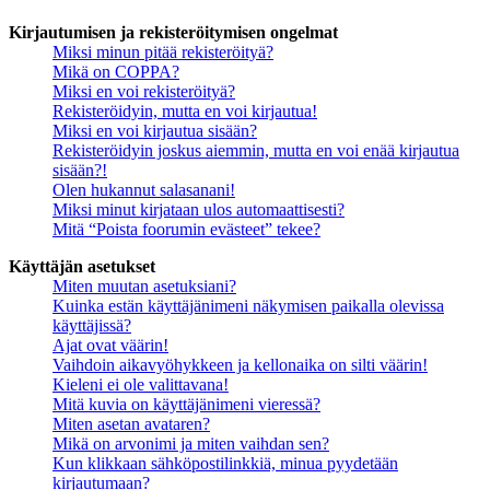
Kirjautumisen ja rekisteröitymisen ongelmat
Miksi minun pitää rekisteröityä?
Mikä on COPPA?
Miksi en voi rekisteröityä?
Rekisteröidyin, mutta en voi kirjautua!
Miksi en voi kirjautua sisään?
Rekisteröidyin joskus aiemmin, mutta en voi enää kirjautua
sisään?!
Olen hukannut salasanani!
Miksi minut kirjataan ulos automaattisesti?
Mitä “Poista foorumin evästeet” tekee?
Käyttäjän asetukset
Miten muutan asetuksiani?
Kuinka estän käyttäjänimeni näkymisen paikalla olevissa
käyttäjissä?
Ajat ovat väärin!
Vaihdoin aikavyöhykkeen ja kellonaika on silti väärin!
Kieleni ei ole valittavana!
Mitä kuvia on käyttäjänimeni vieressä?
Miten asetan avataren?
Mikä on arvonimi ja miten vaihdan sen?
Kun klikkaan sähköpostilinkkiä, minua pyydetään
kirjautumaan?