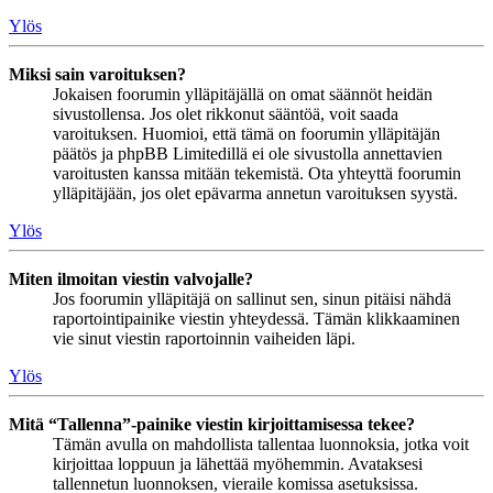
Ylös
Miksi sain varoituksen?
Jokaisen foorumin ylläpitäjällä on omat säännöt heidän
sivustollensa. Jos olet rikkonut sääntöä, voit saada
varoituksen. Huomioi, että tämä on foorumin ylläpitäjän
päätös ja phpBB Limitedillä ei ole sivustolla annettavien
varoitusten kanssa mitään tekemistä. Ota yhteyttä foorumin
ylläpitäjään, jos olet epävarma annetun varoituksen syystä.
Ylös
Miten ilmoitan viestin valvojalle?
Jos foorumin ylläpitäjä on sallinut sen, sinun pitäisi nähdä
raportointipainike viestin yhteydessä. Tämän klikkaaminen
vie sinut viestin raportoinnin vaiheiden läpi.
Ylös
Mitä “Tallenna”-painike viestin kirjoittamisessa tekee?
Tämän avulla on mahdollista tallentaa luonnoksia, jotka voit
kirjoittaa loppuun ja lähettää myöhemmin. Avataksesi
tallennetun luonnoksen, vieraile komissa asetuksissa.