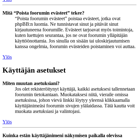
Mitä “Poista foorumin evästeet” tekee?
“Poista foorumin evästeet” poistaa evästeet, jotka ovat
phpBB:n luomia. Ne tunnistavat sinut ja pitävät sinut
kirjautuneena foorumille. Evästeet tarjoavat myös toimintoja,
kuten luettujen seurantaa, jos ne ovat foorumin ylläpitäjän
käyttöönottamia. Jos sinulla on sisään tai uloskirjautumisen
kanssa ongelmia, foorumin evästeiden poistaminen voi auttaa.
Ylös
Käyttäjän asetukset
Miten muutan asetuksiani?
Jos olet rekisteröitynyt käyttäjä, kaikki asetuksesi tallennetaan
foorumin tietokantaan. Muokataksesi niitä, vieraile omissa
asetuksissa, johon vievä linkki löytyy yleensä klikkaamalla
käyttäjänimeäsi foorumin sivujen ylälaidassa. Tätä kautta voit
muokata asetuksiasi ja valintojasi.
Ylös
Kuinka estän käyttäjänimeni näkymisen paikalla olevissa