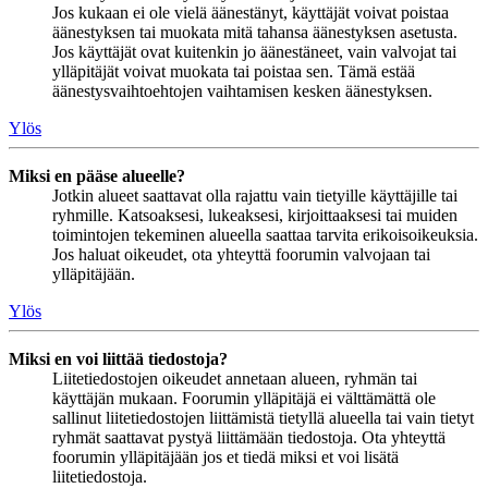
Jos kukaan ei ole vielä äänestänyt, käyttäjät voivat poistaa
äänestyksen tai muokata mitä tahansa äänestyksen asetusta.
Jos käyttäjät ovat kuitenkin jo äänestäneet, vain valvojat tai
ylläpitäjät voivat muokata tai poistaa sen. Tämä estää
äänestysvaihtoehtojen vaihtamisen kesken äänestyksen.
Ylös
Miksi en pääse alueelle?
Jotkin alueet saattavat olla rajattu vain tietyille käyttäjille tai
ryhmille. Katsoaksesi, lukeaksesi, kirjoittaaksesi tai muiden
toimintojen tekeminen alueella saattaa tarvita erikoisoikeuksia.
Jos haluat oikeudet, ota yhteyttä foorumin valvojaan tai
ylläpitäjään.
Ylös
Miksi en voi liittää tiedostoja?
Liitetiedostojen oikeudet annetaan alueen, ryhmän tai
käyttäjän mukaan. Foorumin ylläpitäjä ei välttämättä ole
sallinut liitetiedostojen liittämistä tietyllä alueella tai vain tietyt
ryhmät saattavat pystyä liittämään tiedostoja. Ota yhteyttä
foorumin ylläpitäjään jos et tiedä miksi et voi lisätä
liitetiedostoja.