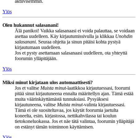
aktiivisemmin.
Ylös
Olen hukannut salasanani!
Älä panikoi! Vaikka salasanaasi ei voida palauttaa, se voidaan
asettaa uudelleen. Käy kirjautumissivulla ja klikkaa
Unohdin
salasanani
. Seuraa ohjeita ja sinun pitäisi kohta pystyä
kirjautumaan uudelleen.
Jos et pysty asettamaan salasanaasi uudelleen, ota yhteyttä
foorumin ylläpitäjään.
Ylös
Miksi minut kirjataan ulos automaattisesti?
Jos et valitse
Muista minut
-laatikkoa kirjautuessasi, foorumi
pitää sinut kirjautuneena ennalta määritellyn ajan. Tämä estää
muita väärinkäyttämästä tunnuksiasi. Pysyäksesi
kirjautuneena, valitse
Muista minut
-valinta kirjautuessasi.
Tämä ei ole suositeltavaa, jos käytät foorumia jaetulta
koneelta, esim. kirjastossa, nettikahvilassa tai koulun
tietokoneluokassa. Jos et näe tätä valintaa, foorumin ylläpitäjä
on estänyt tämän toiminnon käyttämisen.
Ylös