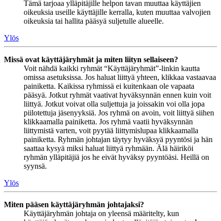
Tämä tarjoaa ylläpitäjille helpon tavan muuttaa käyttäjien
oikeuksia useille käyttäjille kerralla, kuten muuttaa valvojien
oikeuksia tai hallita pääsyä suljetulle alueelle.
Ylös
Missä ovat käyttäjäryhmät ja miten liityn sellaiseen?
Voit nähdä kaikki ryhmät “Käyttäjäryhmät”-linkin kautta
omissa asetuksissa. Jos haluat liittyä yhteen, klikkaa vastaavaa
painiketta. Kaikissa ryhmissä ei kuitenkaan ole vapaata
pääsyä. Jotkut ryhmät vaativat hyväksynnän ennen kuin voit
liittyä. Jotkut voivat olla suljettuja ja joissakin voi olla jopa
piilotettuja jäsenyyksiä. Jos ryhmä on avoin, voit liittyä siihen
klikkaamalla painiketta. Jos ryhmä vaatii hyväksynnän
liittymistä varten, voit pyytää liittymislupaa klikkaamalla
painiketta. Ryhmän johtajan täytyy hyväksyä pyyntösi ja hän
saattaa kysyä miksi haluat liittyä ryhmään. Älä häiriköi
ryhmän ylläpitäjiä jos he eivät hyväksy pyyntöäsi. Heillä on
syynsä.
Ylös
Miten pääsen käyttäjäryhmän johtajaksi?
Käyttäjäryhmän johtaja on yleensä määritelty, kun