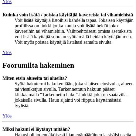
Ylös
Kuinka voin lisätä / poistaa käyttäjiä kavereista tai vihamiehistä
Voit lisätä käyttäjiä listoihisi kahdella tapaa. Jokaisen käyttäjän
profiilissa on linkki jonka kautta voit lisätä heidät joko
kavereihin tai vihamiehiin. Vaihtoehtoisesti omista asetuksista
voit lisätä käyttäjiä suoraan syöttämällä heidän käyttäjänimen.
Voit myös poistaa käyttäjiä listaltasi samalta sivulta.
Ylös
Foorumilta hakeminen
Miten etsin alueelta tai alueilta?
Syötä hakutermi hakukenttään, joka sijaitsee etusivulla, alueen
tai viestiketjun sivulla. Tarkennettuun hakuun pääset
klikkaamalla “Tarkennettu haku”-linkkiä joka on saatavilla
jokaisella sivulla. Haun sijainti voi riippua käyttämästäsi
tyylistä.
Ylös
Miksi hakuni ei löytänyt mitään?
Hakusi oli todennäköisesti liian epämääräinen ja sisälsi useita