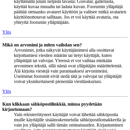
käyttämällä jotain neljästä tavasta: Gravatar, galleriasta,
käyttää kuvaa muualta tai ladata kuvan. Foorumin ylläpitäjä
päättää otetaanko avataret käyttöön ja valitsee mitkä avatarien
käyttöönottotavat sallitaan. Jos et voi käyttää avataria, ota
yhteyttä foorumin ylläpitäjään.
Ylös
Mikä on arvonimi ja miten vaihdan sen?
Arvonimet, jotka näkyvät käyttäjänimesi alla osoittavat
kirjoittamiesi viestien määrän tai tietyt käyttäjät, kuten
ylläpitäjät tai valvojat. Yleensä et voi vaihtaa minkään
arvonimen tekstiä, sillä nämä ovat ylläpitäjän määrittelemiä.
Älä kirjoita viestejä vain parantaaksesi arvonimeäsi.
Useimmat foorumit eivät siedä tätä ja valvojat tai ylläpitäjät
voivat yksinkertaisesti pienentää viestilaskuriasi.
Ylös
Kun klikkaan sähköpostilinkkiä, minua pyydetään
kirjautumaan?
Vain rekisteröityneet käyttäjät voivat lähettää sähköpostia
muille käyttäjille sisäänrakennetulla sähköpostilomakkeella ja
vain jos ylläpitäjä sallii tämän ominaisuuden. Kirjautuminen