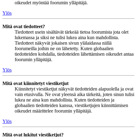
oikeudet myöntää foorumin ylläpitäjä.
Ylös
Mitä ovat tiedotteet?
Tiedotteet usein sisältävät tärkeää tietoa foorumista jota olet
lukemassa ja siksi ne tulisi lukea aina kun mahdollista.
Tiedotteet näkyvät jokaisen sivun ylälaidassa niillä
foorumeilla joihin ne on lähetetty. Kuten globaalien
tiedotteiden kohdalla, tiedotteiden lähettämisen oikeudet antaa
foorumin ylläpitäjä.
Ylös
Mitä ovat kiinnitetyt viestiketjut
Kiinnitetyt viestiketjut näkyvät tiedotteiden alapuolella ja ovat
vain etusivulla. Ne ovat yleensä aika tärkeitä, joten sinun tulisi
lukea ne aina kun mahdollista. Kuten tiedotteiden ja
globaalien tiedotteiden kanssa, viestiketjujen kiinnittämisen
oikeudet määrittelee foorumin ylläpitäjä.
Ylös
Mitä ovat lukitut viestiketjut?