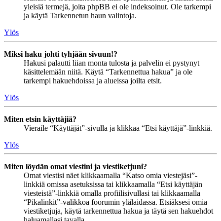
yleisiä termejä, joita phpBB ei ole indeksoinut. Ole tarkempi
ja käytä Tarkennetun haun valintoja.
Ylös
Miksi haku johti tyhjään sivuun!?
Hakusi palautti liian monta tulosta ja palvelin ei pystynyt
käsittelemään niitä. Käytä “Tarkennettua hakua” ja ole
tarkempi hakuehdoissa ja alueissa joilta etsit.
Ylös
Miten etsin käyttäjiä?
Vieraile “Käyttäjät”-sivulla ja klikkaa “Etsi käyttäjä”-linkkiä.
Ylös
Miten löydän omat viestini ja viestiketjuni?
Omat viestisi näet klikkaamalla “Katso omia viestejäsi”-
linkkiä omissa asetuksissa tai klikkaamalla “Etsi käyttäjän
viesteistä”-linkkiä omalla profiilisivullasi tai klikkaamalla
“Pikalinkit”-valikkoa foorumin ylälaidassa. Etsiäksesi omia
viestiketjuja, käytä tarkennettua hakua ja täytä sen hakuehdot
haluamallasi tavalla.