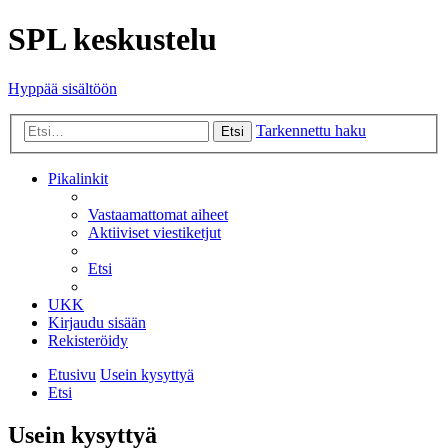
SPL keskustelu
Hyppää sisältöön
Tarkennettu haku
Etsi
Pikalinkit
Vastaamattomat aiheet
Aktiiviset viestiketjut
Etsi
UKK
Kirjaudu sisään
Rekisteröidy
Etusivu
Usein kysyttyä
Etsi
Usein kysyttyä