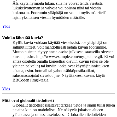
Älä käytä hymiöitä liikaa, sillä ne voivat tehdä viestistä
lukukelvottoman ja valvoja voi poistaa niitä tai viestin
kokonaan. Foorumin ylläpitäjä on voinut myös määritellä
rajan yksittäisen viestin hymiöiden määrälle.
Ylös
Voinko lähettää kuvia?
Kyllä, kuvia voidaan käyttää viesteissäsi. Jos ylläpitäjä on
sallinut liitteet, voit mahdollisesti ladata kuvan foorumille.
Muutoin sinun täytyy antaa osoite julkisesti saatavilla olevaan
kuvaan, esim. http://www.example.com/my-picture.gif. Et voi
antaa osoitetta omalla koneellasi oleviin kuviin (ellei se ole
yleinen palvelin) tai kuviin, jotka ovat käyttäjätunnistuksen
takana, esim. hotmail tai yahoo sähköpostilaatikot,
salasanasuojatut sivustot, jne. Näyttääksesi kuvan, käytä
BBCoden [img]-tagia.
Ylös
Mitä ovat globaalit tiedotteet?
Globaalit tiedotteet sisältävät tärkeää tietoa ja sinun tulisi lukea
ne aina kun on mahdolista. Ne näkyvät jokaisen alueen
ylälaidassa ja omissa asetuksissa. Globaalien tiedotteiden