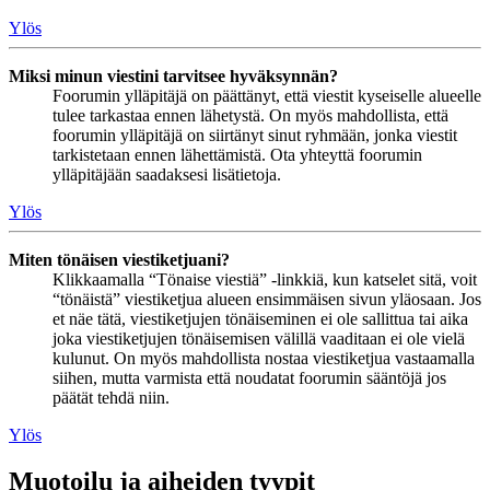
Ylös
Miksi minun viestini tarvitsee hyväksynnän?
Foorumin ylläpitäjä on päättänyt, että viestit kyseiselle alueelle
tulee tarkastaa ennen lähetystä. On myös mahdollista, että
foorumin ylläpitäjä on siirtänyt sinut ryhmään, jonka viestit
tarkistetaan ennen lähettämistä. Ota yhteyttä foorumin
ylläpitäjään saadaksesi lisätietoja.
Ylös
Miten tönäisen viestiketjuani?
Klikkaamalla “Tönaise viestiä” -linkkiä, kun katselet sitä, voit
“tönäistä” viestiketjua alueen ensimmäisen sivun yläosaan. Jos
et näe tätä, viestiketjujen tönäiseminen ei ole sallittua tai aika
joka viestiketjujen tönäisemisen välillä vaaditaan ei ole vielä
kulunut. On myös mahdollista nostaa viestiketjua vastaamalla
siihen, mutta varmista että noudatat foorumin sääntöjä jos
päätät tehdä niin.
Ylös
Muotoilu ja aiheiden tyypit