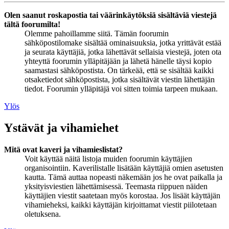
Olen saanut roskapostia tai väärinkäytöksiä sisältäviä viestejä
tältä foorumilta!
Olemme pahoillamme siitä. Tämän foorumin
sähköpostilomake sisältää ominaisuuksia, jotka yrittävät estää
ja seurata käyttäjiä, jotka lähettävät sellaisia viestejä, joten ota
yhteyttä foorumin ylläpitäjään ja lähetä hänelle täysi kopio
saamastasi sähköpostista. On tärkeää, että se sisältää kaikki
otsaketiedot sähköpostista, jotka sisältävät viestin lähettäjän
tiedot. Foorumin ylläpitäjä voi sitten toimia tarpeen mukaan.
Ylös
Ystävät ja vihamiehet
Mitä ovat kaveri ja vihamieslistat?
Voit käyttää näitä listoja muiden foorumin käyttäjien
organisointiin. Kaverilistalle lisätään käyttäjiä omien asetusten
kautta. Tämä auttaa nopeasti näkemään jos he ovat paikalla ja
yksityisviestien lähettämisessä. Teemasta riippuen näiden
käyttäjien viestit saatetaan myös korostaa. Jos lisäät käyttäjän
vihamieheksi, kaikki käyttäjän kirjoittamat viestit piilotetaan
oletuksena.