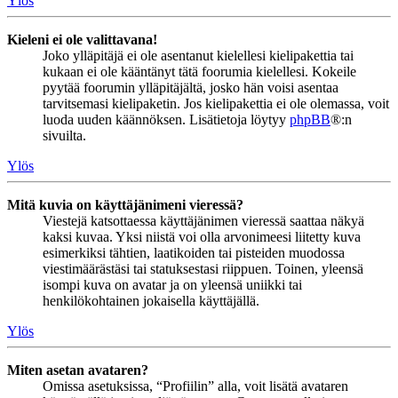
Ylös
Kieleni ei ole valittavana!
Joko ylläpitäjä ei ole asentanut kielellesi kielipakettia tai
kukaan ei ole kääntänyt tätä foorumia kielellesi. Kokeile
pyytää foorumin ylläpitäjältä, josko hän voisi asentaa
tarvitsemasi kielipaketin. Jos kielipakettia ei ole olemassa, voit
luoda uuden käännöksen. Lisätietoja löytyy
phpBB
®:n
sivuilta.
Ylös
Mitä kuvia on käyttäjänimeni vieressä?
Viestejä katsottaessa käyttäjänimen vieressä saattaa näkyä
kaksi kuvaa. Yksi niistä voi olla arvonimeesi liitetty kuva
esimerkiksi tähtien, laatikoiden tai pisteiden muodossa
viestimäärästäsi tai statuksestasi riippuen. Toinen, yleensä
isompi kuva on avatar ja on yleensä uniikki tai
henkilökohtainen jokaisella käyttäjällä.
Ylös
Miten asetan avataren?
Omissa asetuksissa, “Profiilin” alla, voit lisätä avataren