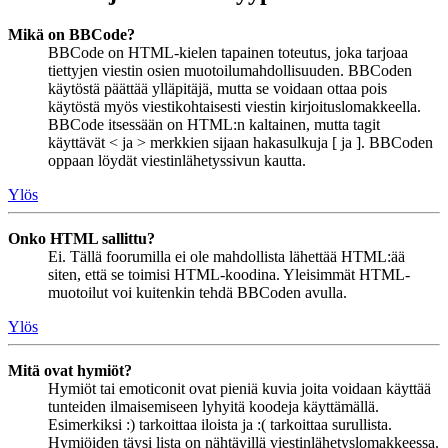
Mikä on BBCode?
BBCode on HTML-kielen tapainen toteutus, joka tarjoaa
tiettyjen viestin osien muotoilumahdollisuuden. BBCoden
käytöstä päättää ylläpitäjä, mutta se voidaan ottaa pois
käytöstä myös viestikohtaisesti viestin kirjoituslomakkeella.
BBCode itsessään on HTML:n kaltainen, mutta tagit
käyttävät < ja > merkkien sijaan hakasulkuja [ ja ]. BBCoden
oppaan löydät viestinlähetyssivun kautta.
Ylös
Onko HTML sallittu?
Ei. Tällä foorumilla ei ole mahdollista lähettää HTML:ää
siten, että se toimisi HTML-koodina. Yleisimmät HTML-
muotoilut voi kuitenkin tehdä BBCoden avulla.
Ylös
Mitä ovat hymiöt?
Hymiöt tai emoticonit ovat pieniä kuvia joita voidaan käyttää
tunteiden ilmaisemiseen lyhyitä koodeja käyttämällä.
Esimerkiksi :) tarkoittaa iloista ja :( tarkoittaa surullista.
Hymiöiden täysi lista on nähtävillä viestinlähetyslomakkeessa.