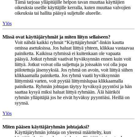
Tämä tarjoaa ylläpitäjille helpon tavan muuttaa käyttäjien
oikeuksia useille käyttäjille kerralla, kuten muuttaa valvojien
oikeuksia tai hallita pääsyä suljetulle alueelle.
Ylös
Missä ovat käyttäjäryhmät ja miten liityn sellaiseen?
Voit nähdä kaikki ryhmät “Käyttäjäryhmät”-linkin kautta
omissa asetuksissa. Jos haluat liittyä yhteen, klikkaa vastaavaa
painiketta. Kaikissa ryhmissä ei kuitenkaan ole vapaata
pääsyä. Jotkut ryhmät vaativat hyväksynnän ennen kuin voit
liittyä. Jotkut voivat olla suljettuja ja joissakin voi olla jopa
piilotettuja jäsenyyksiä. Jos ryhmä on avoin, voit liittyä siihen
klikkaamalla painiketta. Jos ryhmä vaatii hyväksynnän
liittymistä varten, voit pyytää liittymislupaa klikkaamalla
painiketta. Ryhmän johtajan täytyy hyväksyä pyyntösi ja hän
saattaa kysyä miksi haluat liittyä ryhmään. Älä häiriköi
ryhmän ylläpitäjiä jos he eivät hyväksy pyyntöäsi. Heillä on
syynsä.
Ylös
Miten pääsen käyttäjäryhmän johtajaksi?
Käyttäjäryhmän johtaja on yleensä määritelty, kun