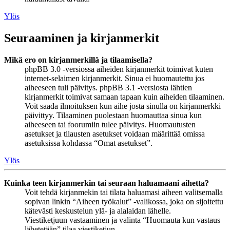
Ylös
Seuraaminen ja kirjanmerkit
Mikä ero on kirjanmerkillä ja tilaamisella?
phpBB 3.0 -versiossa aiheiden kirjanmerkit toimivat kuten
internet-selaimen kirjanmerkit. Sinua ei huomautettu jos
aiheeseen tuli päivitys. phpBB 3.1 -versiosta lähtien
kirjanmerkit toimivat samaan tapaan kuin aiheiden tilaaminen.
Voit saada ilmoituksen kun aihe josta sinulla on kirjanmerkki
päivittyy. Tilaaminen puolestaan huomauttaa sinua kun
aiheeseen tai foorumiin tulee päivitys. Huomautusten
asetukset ja tilausten asetukset voidaan määrittää omissa
asetuksissa kohdassa “Omat asetukset”.
Ylös
Kuinka teen kirjanmerkin tai seuraan haluamaani aihetta?
Voit tehdä kirjanmekin tai tilata haluamasi aiheen valitsemalla
sopivan linkin “Aiheen työkalut” -valikossa, joka on sijoitettu
kätevästi keskustelun ylä- ja alalaidan lähelle.
Viestiketjuun vastaaminen ja valinta “Huomauta kun vastaus
lähetetään” tilaa viestiketjun.