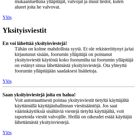
mukaanluettuna ylläpitäjät, valvojat ja muut tiedot, kuten
alueet joita he valvovat.
Ylös
Yksityisviestit
En voi lähettää yksityisviestejä!
Tähän on kolme mahdollista syytä. Et ole rekisteröitynyt ja/tai
kirjautunut sisään, foorumin ylläpitäjä on poistanut
yksityisviestit käytöstä koko foorumilta tai foorumin ylläpitäjä
on estänyt sinua lähettämästä yksityisviestejä. Ota yhteyttä
foorumin ylläpitäjään saadaksesi lisätietoja.
Ylös
Saan yksityisviestejä joita en halua!
Voit automaattisesti poistaa yksityisviestit tietyltä käyttäjältä
käyttämällä käyttäjänhallinnan viestisääntöjä. Jos saat
väärinkäytöksiä sisältäviä viestejä tietyltä käyttäjältä, voit
raportoida viestit valvojille. Heillä on oikeudet estää käyttäjiä
lähettämästä yksityisviestejä.
Ylös