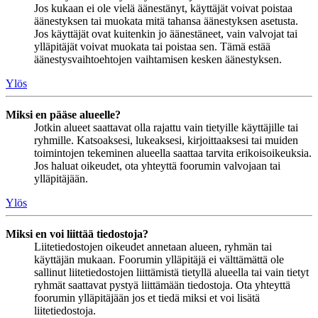
Jos kukaan ei ole vielä äänestänyt, käyttäjät voivat poistaa
äänestyksen tai muokata mitä tahansa äänestyksen asetusta.
Jos käyttäjät ovat kuitenkin jo äänestäneet, vain valvojat tai
ylläpitäjät voivat muokata tai poistaa sen. Tämä estää
äänestysvaihtoehtojen vaihtamisen kesken äänestyksen.
Ylös
Miksi en pääse alueelle?
Jotkin alueet saattavat olla rajattu vain tietyille käyttäjille tai
ryhmille. Katsoaksesi, lukeaksesi, kirjoittaaksesi tai muiden
toimintojen tekeminen alueella saattaa tarvita erikoisoikeuksia.
Jos haluat oikeudet, ota yhteyttä foorumin valvojaan tai
ylläpitäjään.
Ylös
Miksi en voi liittää tiedostoja?
Liitetiedostojen oikeudet annetaan alueen, ryhmän tai
käyttäjän mukaan. Foorumin ylläpitäjä ei välttämättä ole
sallinut liitetiedostojen liittämistä tietyllä alueella tai vain tietyt
ryhmät saattavat pystyä liittämään tiedostoja. Ota yhteyttä
foorumin ylläpitäjään jos et tiedä miksi et voi lisätä
liitetiedostoja.