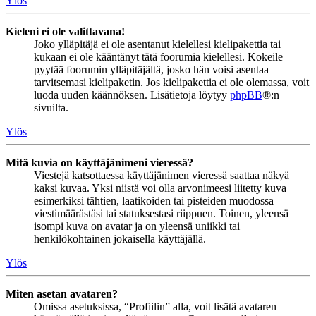
Ylös
Kieleni ei ole valittavana!
Joko ylläpitäjä ei ole asentanut kielellesi kielipakettia tai
kukaan ei ole kääntänyt tätä foorumia kielellesi. Kokeile
pyytää foorumin ylläpitäjältä, josko hän voisi asentaa
tarvitsemasi kielipaketin. Jos kielipakettia ei ole olemassa, voit
luoda uuden käännöksen. Lisätietoja löytyy
phpBB
®:n
sivuilta.
Ylös
Mitä kuvia on käyttäjänimeni vieressä?
Viestejä katsottaessa käyttäjänimen vieressä saattaa näkyä
kaksi kuvaa. Yksi niistä voi olla arvonimeesi liitetty kuva
esimerkiksi tähtien, laatikoiden tai pisteiden muodossa
viestimäärästäsi tai statuksestasi riippuen. Toinen, yleensä
isompi kuva on avatar ja on yleensä uniikki tai
henkilökohtainen jokaisella käyttäjällä.
Ylös
Miten asetan avataren?
Omissa asetuksissa, “Profiilin” alla, voit lisätä avataren