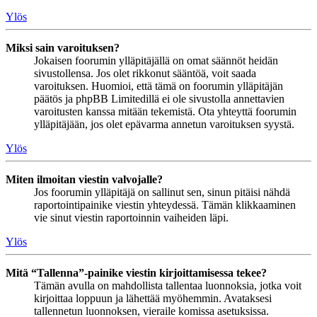
Ylös
Miksi sain varoituksen?
Jokaisen foorumin ylläpitäjällä on omat säännöt heidän
sivustollensa. Jos olet rikkonut sääntöä, voit saada
varoituksen. Huomioi, että tämä on foorumin ylläpitäjän
päätös ja phpBB Limitedillä ei ole sivustolla annettavien
varoitusten kanssa mitään tekemistä. Ota yhteyttä foorumin
ylläpitäjään, jos olet epävarma annetun varoituksen syystä.
Ylös
Miten ilmoitan viestin valvojalle?
Jos foorumin ylläpitäjä on sallinut sen, sinun pitäisi nähdä
raportointipainike viestin yhteydessä. Tämän klikkaaminen
vie sinut viestin raportoinnin vaiheiden läpi.
Ylös
Mitä “Tallenna”-painike viestin kirjoittamisessa tekee?
Tämän avulla on mahdollista tallentaa luonnoksia, jotka voit
kirjoittaa loppuun ja lähettää myöhemmin. Avataksesi
tallennetun luonnoksen, vieraile komissa asetuksissa.