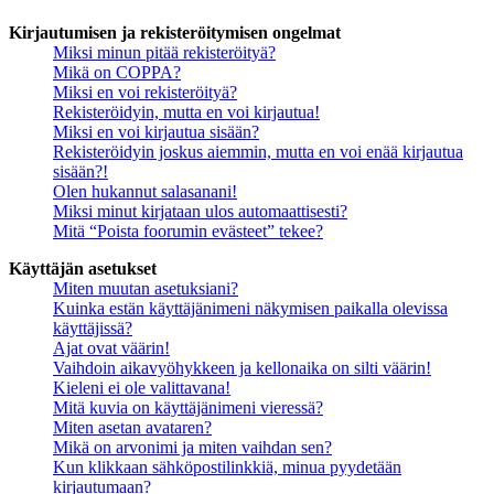
Kirjautumisen ja rekisteröitymisen ongelmat
Miksi minun pitää rekisteröityä?
Mikä on COPPA?
Miksi en voi rekisteröityä?
Rekisteröidyin, mutta en voi kirjautua!
Miksi en voi kirjautua sisään?
Rekisteröidyin joskus aiemmin, mutta en voi enää kirjautua
sisään?!
Olen hukannut salasanani!
Miksi minut kirjataan ulos automaattisesti?
Mitä “Poista foorumin evästeet” tekee?
Käyttäjän asetukset
Miten muutan asetuksiani?
Kuinka estän käyttäjänimeni näkymisen paikalla olevissa
käyttäjissä?
Ajat ovat väärin!
Vaihdoin aikavyöhykkeen ja kellonaika on silti väärin!
Kieleni ei ole valittavana!
Mitä kuvia on käyttäjänimeni vieressä?
Miten asetan avataren?
Mikä on arvonimi ja miten vaihdan sen?
Kun klikkaan sähköpostilinkkiä, minua pyydetään
kirjautumaan?