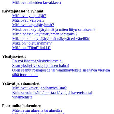
Mitä ovat aiheiden kuvakkeet?
Käyttäjätasot ja ryhmät
Mitä ovat ylläpitäjät?
Mitä ovatr valvojat?
Mitä ovat käyttäjäryhmät?
Missä ovat käyttäjäryhmät ja miten liityn sellaiseen?
Miten pääsen käyttäjäryhmän johtajaksi?
Miksi jotkut käyttäjäryhmät näkyvät eri väreillä?
Mikä on “oletusryhmä”?
Mikä on “Tiimi” linkki?
Yksityisviestit
En voi lähettää yksityisviestejä!
Saan yksityisviestejä joita en halua!
Olen saanut roskapostia tai väärinkäytöksiä sisältäviä viestejä
tältä foorumilta!
Ystävät ja vihamiehet
Mitä ovat kaveri ja vihamieslistat?
Kuinka voin lisätä / poistaa käyttäjiä kavereista tai
vihamiehistä
Foorumilta hakeminen
Miten etsin alueelta tai alueilta?