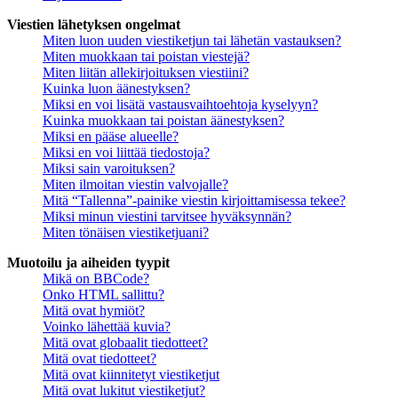
Viestien lähetyksen ongelmat
Miten luon uuden viestiketjun tai lähetän vastauksen?
Miten muokkaan tai poistan viestejä?
Miten liitän allekirjoituksen viestiini?
Kuinka luon äänestyksen?
Miksi en voi lisätä vastausvaihtoehtoja kyselyyn?
Kuinka muokkaan tai poistan äänestyksen?
Miksi en pääse alueelle?
Miksi en voi liittää tiedostoja?
Miksi sain varoituksen?
Miten ilmoitan viestin valvojalle?
Mitä “Tallenna”-painike viestin kirjoittamisessa tekee?
Miksi minun viestini tarvitsee hyväksynnän?
Miten tönäisen viestiketjuani?
Muotoilu ja aiheiden tyypit
Mikä on BBCode?
Onko HTML sallittu?
Mitä ovat hymiöt?
Voinko lähettää kuvia?
Mitä ovat globaalit tiedotteet?
Mitä ovat tiedotteet?
Mitä ovat kiinnitetyt viestiketjut
Mitä ovat lukitut viestiketjut?