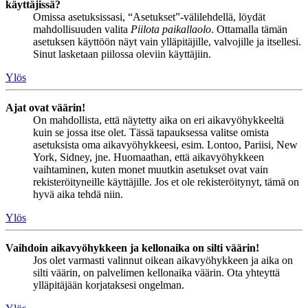
käyttäjissä?
Omissa asetuksissasi, “Asetukset”-välilehdellä, löydät
mahdollisuuden valita
Piilota paikallaolo
. Ottamalla tämän
asetuksen käyttöön näyt vain ylläpitäjille, valvojille ja itsellesi.
Sinut lasketaan piilossa oleviin käyttäjiin.
Ylös
Ajat ovat väärin!
On mahdollista, että näytetty aika on eri aikavyöhykkeeltä
kuin se jossa itse olet. Tässä tapauksessa valitse omista
asetuksista oma aikavyöhykkeesi, esim. Lontoo, Pariisi, New
York, Sidney, jne. Huomaathan, että aikavyöhykkeen
vaihtaminen, kuten monet muutkin asetukset ovat vain
rekisteröityneille käyttäjille. Jos et ole rekisteröitynyt, tämä on
hyvä aika tehdä niin.
Ylös
Vaihdoin aikavyöhykkeen ja kellonaika on silti väärin!
Jos olet varmasti valinnut oikean aikavyöhykkeen ja aika on
silti väärin, on palvelimen kellonaika väärin. Ota yhteyttä
ylläpitäjään korjataksesi ongelman.