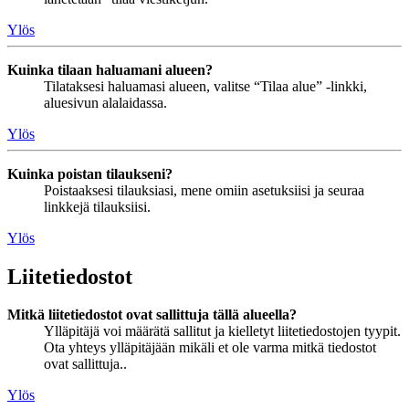
Ylös
Kuinka tilaan haluamani alueen?
Tilataksesi haluamasi alueen, valitse “Tilaa alue” -linkki,
aluesivun alalaidassa.
Ylös
Kuinka poistan tilaukseni?
Poistaaksesi tilauksiasi, mene omiin asetuksiisi ja seuraa
linkkejä tilauksiisi.
Ylös
Liitetiedostot
Mitkä liitetiedostot ovat sallittuja tällä alueella?
Ylläpitäjä voi määrätä sallitut ja kielletyt liitetiedostojen tyypit.
Ota yhteys ylläpitäjään mikäli et ole varma mitkä tiedostot
ovat sallittuja..
Ylös