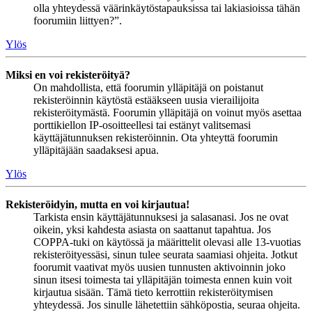
olla yhteydessä väärinkäytöstapauksissa tai lakiasioissa tähän
foorumiin liittyen?”.
Ylös
Miksi en voi rekisteröityä?
On mahdollista, että foorumin ylläpitäjä on poistanut
rekisteröinnin käytöstä estääkseen uusia vierailijoita
rekisteröitymästä. Foorumin ylläpitäjä on voinut myös asettaa
porttikiellon IP-osoitteellesi tai estänyt valitsemasi
käyttäjätunnuksen rekisteröinnin. Ota yhteyttä foorumin
ylläpitäjään saadaksesi apua.
Ylös
Rekisteröidyin, mutta en voi kirjautua!
Tarkista ensin käyttäjätunnuksesi ja salasanasi. Jos ne ovat
oikein, yksi kahdesta asiasta on saattanut tapahtua. Jos
COPPA-tuki on käytössä ja määrittelit olevasi alle 13-vuotias
rekisteröityessäsi, sinun tulee seurata saamiasi ohjeita. Jotkut
foorumit vaativat myös uusien tunnusten aktivoinnin joko
sinun itsesi toimesta tai ylläpitäjän toimesta ennen kuin voit
kirjautua sisään. Tämä tieto kerrottiin rekisteröitymisen
yhteydessä. Jos sinulle lähetettiin sähköpostia, seuraa ohjeita.