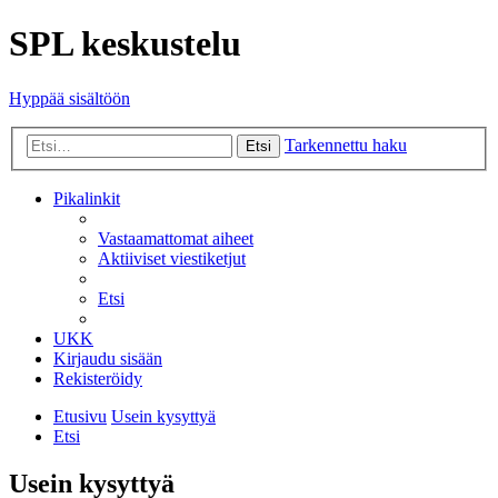
SPL keskustelu
Hyppää sisältöön
Tarkennettu haku
Etsi
Pikalinkit
Vastaamattomat aiheet
Aktiiviset viestiketjut
Etsi
UKK
Kirjaudu sisään
Rekisteröidy
Etusivu
Usein kysyttyä
Etsi
Usein kysyttyä