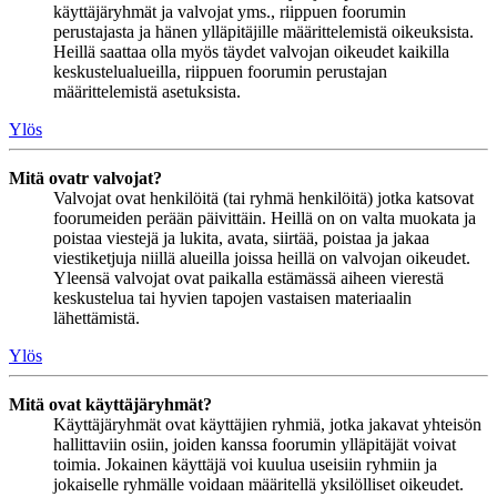
käyttäjäryhmät ja valvojat yms., riippuen foorumin
perustajasta ja hänen ylläpitäjille määrittelemistä oikeuksista.
Heillä saattaa olla myös täydet valvojan oikeudet kaikilla
keskustelualueilla, riippuen foorumin perustajan
määrittelemistä asetuksista.
Ylös
Mitä ovatr valvojat?
Valvojat ovat henkilöitä (tai ryhmä henkilöitä) jotka katsovat
foorumeiden perään päivittäin. Heillä on on valta muokata ja
poistaa viestejä ja lukita, avata, siirtää, poistaa ja jakaa
viestiketjuja niillä alueilla joissa heillä on valvojan oikeudet.
Yleensä valvojat ovat paikalla estämässä aiheen vierestä
keskustelua tai hyvien tapojen vastaisen materiaalin
lähettämistä.
Ylös
Mitä ovat käyttäjäryhmät?
Käyttäjäryhmät ovat käyttäjien ryhmiä, jotka jakavat yhteisön
hallittaviin osiin, joiden kanssa foorumin ylläpitäjät voivat
toimia. Jokainen käyttäjä voi kuulua useisiin ryhmiin ja
jokaiselle ryhmälle voidaan määritellä yksilölliset oikeudet.