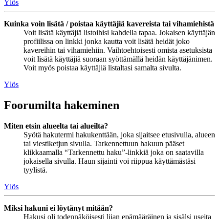
Ylös
Kuinka voin lisätä / poistaa käyttäjiä kavereista tai vihamiehistä
Voit lisätä käyttäjiä listoihisi kahdella tapaa. Jokaisen käyttäjän
profiilissa on linkki jonka kautta voit lisätä heidät joko
kavereihin tai vihamiehiin. Vaihtoehtoisesti omista asetuksista
voit lisätä käyttäjiä suoraan syöttämällä heidän käyttäjänimen.
Voit myös poistaa käyttäjiä listaltasi samalta sivulta.
Ylös
Foorumilta hakeminen
Miten etsin alueelta tai alueilta?
Syötä hakutermi hakukenttään, joka sijaitsee etusivulla, alueen
tai viestiketjun sivulla. Tarkennettuun hakuun pääset
klikkaamalla “Tarkennettu haku”-linkkiä joka on saatavilla
jokaisella sivulla. Haun sijainti voi riippua käyttämästäsi
tyylistä.
Ylös
Miksi hakuni ei löytänyt mitään?
Hakusi oli todennäköisesti liian epämääräinen ja sisälsi useita