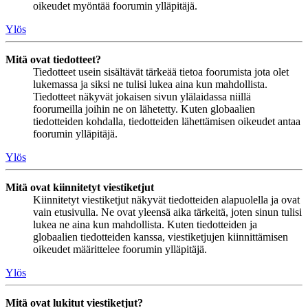
oikeudet myöntää foorumin ylläpitäjä.
Ylös
Mitä ovat tiedotteet?
Tiedotteet usein sisältävät tärkeää tietoa foorumista jota olet
lukemassa ja siksi ne tulisi lukea aina kun mahdollista.
Tiedotteet näkyvät jokaisen sivun ylälaidassa niillä
foorumeilla joihin ne on lähetetty. Kuten globaalien
tiedotteiden kohdalla, tiedotteiden lähettämisen oikeudet antaa
foorumin ylläpitäjä.
Ylös
Mitä ovat kiinnitetyt viestiketjut
Kiinnitetyt viestiketjut näkyvät tiedotteiden alapuolella ja ovat
vain etusivulla. Ne ovat yleensä aika tärkeitä, joten sinun tulisi
lukea ne aina kun mahdollista. Kuten tiedotteiden ja
globaalien tiedotteiden kanssa, viestiketjujen kiinnittämisen
oikeudet määrittelee foorumin ylläpitäjä.
Ylös
Mitä ovat lukitut viestiketjut?