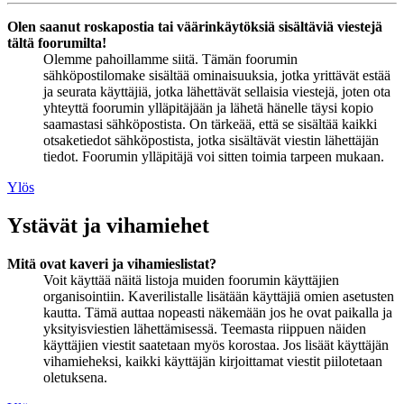
Olen saanut roskapostia tai väärinkäytöksiä sisältäviä viestejä
tältä foorumilta!
Olemme pahoillamme siitä. Tämän foorumin
sähköpostilomake sisältää ominaisuuksia, jotka yrittävät estää
ja seurata käyttäjiä, jotka lähettävät sellaisia viestejä, joten ota
yhteyttä foorumin ylläpitäjään ja lähetä hänelle täysi kopio
saamastasi sähköpostista. On tärkeää, että se sisältää kaikki
otsaketiedot sähköpostista, jotka sisältävät viestin lähettäjän
tiedot. Foorumin ylläpitäjä voi sitten toimia tarpeen mukaan.
Ylös
Ystävät ja vihamiehet
Mitä ovat kaveri ja vihamieslistat?
Voit käyttää näitä listoja muiden foorumin käyttäjien
organisointiin. Kaverilistalle lisätään käyttäjiä omien asetusten
kautta. Tämä auttaa nopeasti näkemään jos he ovat paikalla ja
yksityisviestien lähettämisessä. Teemasta riippuen näiden
käyttäjien viestit saatetaan myös korostaa. Jos lisäät käyttäjän
vihamieheksi, kaikki käyttäjän kirjoittamat viestit piilotetaan
oletuksena.