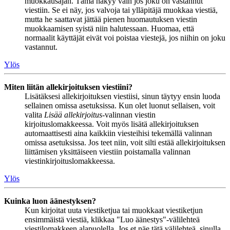
muokkausajan. Tämä näkyy vain jos joku on vastannut
viestiin. Se ei näy, jos valvoja tai ylläpitäjä muokkaa viestiä,
mutta he saattavat jättää pienen huomautuksen viestin
muokkaamisen syistä niin halutessaan. Huomaa, että
normaalit käyttäjät eivät voi poistaa viestejä, jos niihin on joku
vastannut.
Ylös
Miten liitän allekirjoituksen viestiini?
Lisätäksesi allekirjoituksen viestiisi, sinun täytyy ensin luoda
sellainen omissa asetuksissa. Kun olet luonut sellaisen, voit
valita
Lisää allekirjoitus
-valinnan viestin
kirjoituslomakkeessa. Voit myös lisätä allekirjoituksen
automaattisesti aina kaikkiin viesteihisi tekemällä valinnan
omissa asetuksissa. Jos teet niin, voit silti estää allekirjoituksen
liittämisen yksittäiseen viestiin poistamalla valinnan
viestinkirjoituslomakkeessa.
Ylös
Kuinka luon äänestyksen?
Kun kirjoitat uuta viestiketjua tai muokkaat viestiketjun
ensimmäistä viestiä, klikkaa "Luo äänestys"-välilehteä
viestilomakkeen alapuolella. Jos et näe tätä välilehteä, sinulla