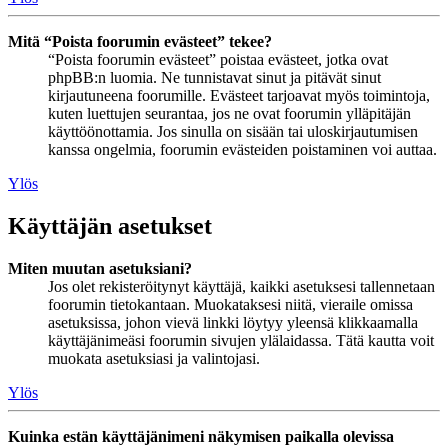
Mitä “Poista foorumin evästeet” tekee?
“Poista foorumin evästeet” poistaa evästeet, jotka ovat
phpBB:n luomia. Ne tunnistavat sinut ja pitävät sinut
kirjautuneena foorumille. Evästeet tarjoavat myös toimintoja,
kuten luettujen seurantaa, jos ne ovat foorumin ylläpitäjän
käyttöönottamia. Jos sinulla on sisään tai uloskirjautumisen
kanssa ongelmia, foorumin evästeiden poistaminen voi auttaa.
Ylös
Käyttäjän asetukset
Miten muutan asetuksiani?
Jos olet rekisteröitynyt käyttäjä, kaikki asetuksesi tallennetaan
foorumin tietokantaan. Muokataksesi niitä, vieraile omissa
asetuksissa, johon vievä linkki löytyy yleensä klikkaamalla
käyttäjänimeäsi foorumin sivujen ylälaidassa. Tätä kautta voit
muokata asetuksiasi ja valintojasi.
Ylös
Kuinka estän käyttäjänimeni näkymisen paikalla olevissa