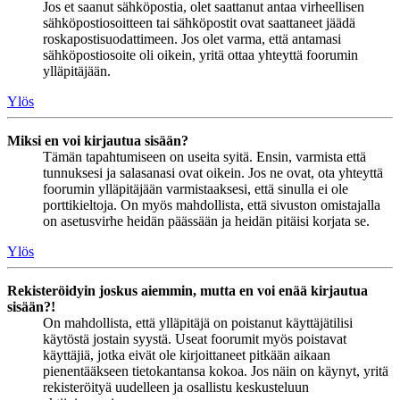
Jos et saanut sähköpostia, olet saattanut antaa virheellisen
sähköpostiosoitteen tai sähköpostit ovat saattaneet jäädä
roskapostisuodattimeen. Jos olet varma, että antamasi
sähköpostiosoite oli oikein, yritä ottaa yhteyttä foorumin
ylläpitäjään.
Ylös
Miksi en voi kirjautua sisään?
Tämän tapahtumiseen on useita syitä. Ensin, varmista että
tunnuksesi ja salasanasi ovat oikein. Jos ne ovat, ota yhteyttä
foorumin ylläpitäjään varmistaaksesi, että sinulla ei ole
porttikieltoja. On myös mahdollista, että sivuston omistajalla
on asetusvirhe heidän päässään ja heidän pitäisi korjata se.
Ylös
Rekisteröidyin joskus aiemmin, mutta en voi enää kirjautua
sisään?!
On mahdollista, että ylläpitäjä on poistanut käyttäjätilisi
käytöstä jostain syystä. Useat foorumit myös poistavat
käyttäjiä, jotka eivät ole kirjoittaneet pitkään aikaan
pienentääkseen tietokantansa kokoa. Jos näin on käynyt, yritä
rekisteröityä uudelleen ja osallistu keskusteluun