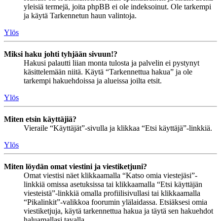
yleisiä termejä, joita phpBB ei ole indeksoinut. Ole tarkempi
ja käytä Tarkennetun haun valintoja.
Ylös
Miksi haku johti tyhjään sivuun!?
Hakusi palautti liian monta tulosta ja palvelin ei pystynyt
käsittelemään niitä. Käytä “Tarkennettua hakua” ja ole
tarkempi hakuehdoissa ja alueissa joilta etsit.
Ylös
Miten etsin käyttäjiä?
Vieraile “Käyttäjät”-sivulla ja klikkaa “Etsi käyttäjä”-linkkiä.
Ylös
Miten löydän omat viestini ja viestiketjuni?
Omat viestisi näet klikkaamalla “Katso omia viestejäsi”-
linkkiä omissa asetuksissa tai klikkaamalla “Etsi käyttäjän
viesteistä”-linkkiä omalla profiilisivullasi tai klikkaamalla
“Pikalinkit”-valikkoa foorumin ylälaidassa. Etsiäksesi omia
viestiketjuja, käytä tarkennettua hakua ja täytä sen hakuehdot
haluamallasi tavalla.