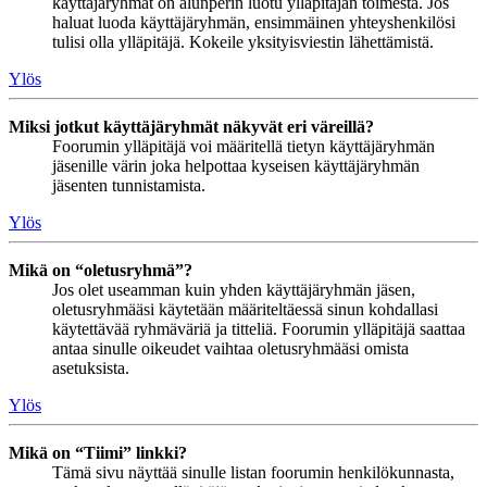
käyttäjäryhmät on alunperin luotu ylläpitäjän toimesta. Jos
haluat luoda käyttäjäryhmän, ensimmäinen yhteyshenkilösi
tulisi olla ylläpitäjä. Kokeile yksityisviestin lähettämistä.
Ylös
Miksi jotkut käyttäjäryhmät näkyvät eri väreillä?
Foorumin ylläpitäjä voi määritellä tietyn käyttäjäryhmän
jäsenille värin joka helpottaa kyseisen käyttäjäryhmän
jäsenten tunnistamista.
Ylös
Mikä on “oletusryhmä”?
Jos olet useamman kuin yhden käyttäjäryhmän jäsen,
oletusryhmääsi käytetään määriteltäessä sinun kohdallasi
käytettävää ryhmäväriä ja titteliä. Foorumin ylläpitäjä saattaa
antaa sinulle oikeudet vaihtaa oletusryhmääsi omista
asetuksista.
Ylös
Mikä on “Tiimi” linkki?
Tämä sivu näyttää sinulle listan foorumin henkilökunnasta,