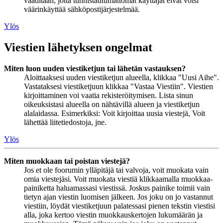
vaaditaan, jotta tunnistautumattomat käyttäjät eivät voisi
väärinkäyttää sähköpostijärjestelmää.
Ylös
Viestien lähetyksen ongelmat
Miten luon uuden viestiketjun tai lähetän vastauksen?
Aloittaaksesi uuden viestiketjun alueella, klikkaa "Uusi Aihe".
Vastataksesi viestiketjuun klikkaa "Vastaa Viestiin". Viestien
kirjoittaminen voi vaatia rekisteröitymisen. Lista sinun
oikeuksistasi alueella on nähtävillä alueen ja viestiketjun
alalaidassa. Esimerkiksi: Voit kirjoittaa uusia viestejä, Voit
lähettää liitetiedostoja, jne.
Ylös
Miten muokkaan tai poistan viestejä?
Jos et ole foorumin ylläpitäjä tai valvoja, voit muokata vain
omia viestejäsi. Voit muokata viestiä klikkaamalla muokkaa-
painiketta haluamassasi viestissä. Joskus painike toimii vain
tietyn ajan viestin luomisen jälkeen. Jos joku on jo vastannut
viestiin, löydät viestiketjuun palatessasi pienen tekstin viestisi
alla, joka kertoo viestin muokkauskertojen lukumäärän ja