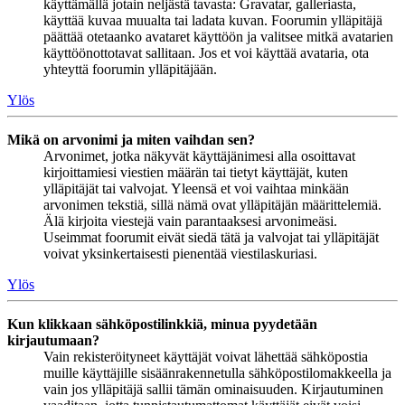
käyttämällä jotain neljästä tavasta: Gravatar, galleriasta,
käyttää kuvaa muualta tai ladata kuvan. Foorumin ylläpitäjä
päättää otetaanko avataret käyttöön ja valitsee mitkä avatarien
käyttöönottotavat sallitaan. Jos et voi käyttää avataria, ota
yhteyttä foorumin ylläpitäjään.
Ylös
Mikä on arvonimi ja miten vaihdan sen?
Arvonimet, jotka näkyvät käyttäjänimesi alla osoittavat
kirjoittamiesi viestien määrän tai tietyt käyttäjät, kuten
ylläpitäjät tai valvojat. Yleensä et voi vaihtaa minkään
arvonimen tekstiä, sillä nämä ovat ylläpitäjän määrittelemiä.
Älä kirjoita viestejä vain parantaaksesi arvonimeäsi.
Useimmat foorumit eivät siedä tätä ja valvojat tai ylläpitäjät
voivat yksinkertaisesti pienentää viestilaskuriasi.
Ylös
Kun klikkaan sähköpostilinkkiä, minua pyydetään
kirjautumaan?
Vain rekisteröityneet käyttäjät voivat lähettää sähköpostia
muille käyttäjille sisäänrakennetulla sähköpostilomakkeella ja
vain jos ylläpitäjä sallii tämän ominaisuuden. Kirjautuminen