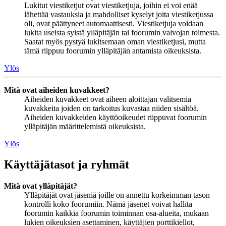
Lukitut viestiketjut ovat viestiketjuja, joihin ei voi enää
lähettää vastauksia ja mahdolliset kyselyt joita viestiketjussa
oli, ovat päättyneet automaattisesti. Viestiketjuja voidaan
lukita useista syistä ylläpitäjän tai foorumin valvojan toimesta.
Saatat myös pystyä lukitsemaan oman viestiketjusi, mutta
tämä riippuu foorumin ylläpitäjän antamista oikeuksista.
Ylös
Mitä ovat aiheiden kuvakkeet?
Aiheiden kuvakkeet ovat aiheen aloittajan valitsemia
kuvakkeita joiden on tarkoitus kuvastaa niiden sisältöä.
Aiheiden kuvakkeiden käyttöoikeudet riippuvat foorumin
ylläpitäjän määrittelemistä oikeuksista.
Ylös
Käyttäjätasot ja ryhmät
Mitä ovat ylläpitäjät?
Ylläpitäjät ovat jäseniä joille on annettu korkeimman tason
kontrolli koko foorumiin. Nämä jäsenet voivat hallita
foorumin kaikkia foorumin toiminnan osa-alueita, mukaan
lukien oikeuksien asettaminen, käyttäjien porttikiellot,