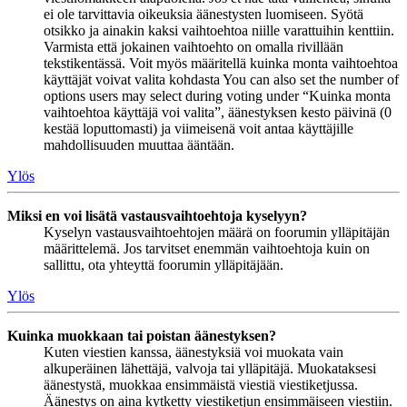
ei ole tarvittavia oikeuksia äänestysten luomiseen. Syötä
otsikko ja ainakin kaksi vaihtoehtoa niille varattuihin kenttiin.
Varmista että jokainen vaihtoehto on omalla rivillään
tekstikentässä. Voit myös määritellä kuinka monta vaihtoehtoa
käyttäjät voivat valita kohdasta You can also set the number of
options users may select during voting under “Kuinka monta
vaihtoehtoa käyttäjä voi valita”, äänestyksen kesto päivinä (0
kestää loputtomasti) ja viimeisenä voit antaa käyttäjille
mahdollisuuden muuttaa ääntään.
Ylös
Miksi en voi lisätä vastausvaihtoehtoja kyselyyn?
Kyselyn vastausvaihtoehtojen määrä on foorumin ylläpitäjän
määrittelemä. Jos tarvitset enemmän vaihtoehtoja kuin on
sallittu, ota yhteyttä foorumin ylläpitäjään.
Ylös
Kuinka muokkaan tai poistan äänestyksen?
Kuten viestien kanssa, äänestyksiä voi muokata vain
alkuperäinen lähettäjä, valvoja tai ylläpitäjä. Muokataksesi
äänestystä, muokkaa ensimmäistä viestiä viestiketjussa.
Äänestys on aina kytketty viestiketjun ensimmäiseen viestiin.