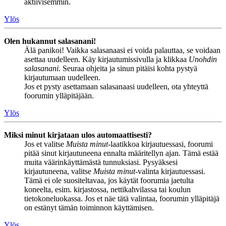
aktiivisemmin.
Ylös
Olen hukannut salasanani!
Älä panikoi! Vaikka salasanaasi ei voida palauttaa, se voidaan
asettaa uudelleen. Käy kirjautumissivulla ja klikkaa
Unohdin
salasanani
. Seuraa ohjeita ja sinun pitäisi kohta pystyä
kirjautumaan uudelleen.
Jos et pysty asettamaan salasanaasi uudelleen, ota yhteyttä
foorumin ylläpitäjään.
Ylös
Miksi minut kirjataan ulos automaattisesti?
Jos et valitse
Muista minut
-laatikkoa kirjautuessasi, foorumi
pitää sinut kirjautuneena ennalta määritellyn ajan. Tämä estää
muita väärinkäyttämästä tunnuksiasi. Pysyäksesi
kirjautuneena, valitse
Muista minut
-valinta kirjautuessasi.
Tämä ei ole suositeltavaa, jos käytät foorumia jaetulta
koneelta, esim. kirjastossa, nettikahvilassa tai koulun
tietokoneluokassa. Jos et näe tätä valintaa, foorumin ylläpitäjä
on estänyt tämän toiminnon käyttämisen.
Ylös