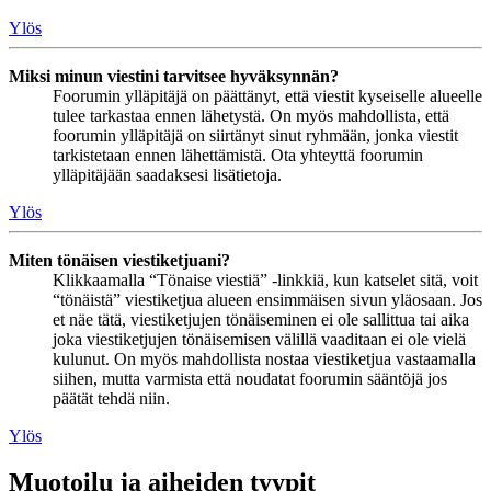
Ylös
Miksi minun viestini tarvitsee hyväksynnän?
Foorumin ylläpitäjä on päättänyt, että viestit kyseiselle alueelle
tulee tarkastaa ennen lähetystä. On myös mahdollista, että
foorumin ylläpitäjä on siirtänyt sinut ryhmään, jonka viestit
tarkistetaan ennen lähettämistä. Ota yhteyttä foorumin
ylläpitäjään saadaksesi lisätietoja.
Ylös
Miten tönäisen viestiketjuani?
Klikkaamalla “Tönaise viestiä” -linkkiä, kun katselet sitä, voit
“tönäistä” viestiketjua alueen ensimmäisen sivun yläosaan. Jos
et näe tätä, viestiketjujen tönäiseminen ei ole sallittua tai aika
joka viestiketjujen tönäisemisen välillä vaaditaan ei ole vielä
kulunut. On myös mahdollista nostaa viestiketjua vastaamalla
siihen, mutta varmista että noudatat foorumin sääntöjä jos
päätät tehdä niin.
Ylös
Muotoilu ja aiheiden tyypit