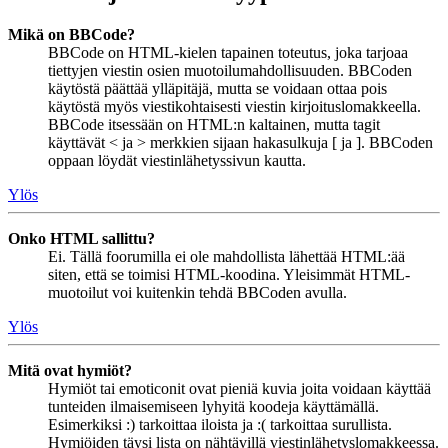
Mikä on BBCode?
BBCode on HTML-kielen tapainen toteutus, joka tarjoaa
tiettyjen viestin osien muotoilumahdollisuuden. BBCoden
käytöstä päättää ylläpitäjä, mutta se voidaan ottaa pois
käytöstä myös viestikohtaisesti viestin kirjoituslomakkeella.
BBCode itsessään on HTML:n kaltainen, mutta tagit
käyttävät < ja > merkkien sijaan hakasulkuja [ ja ]. BBCoden
oppaan löydät viestinlähetyssivun kautta.
Ylös
Onko HTML sallittu?
Ei. Tällä foorumilla ei ole mahdollista lähettää HTML:ää
siten, että se toimisi HTML-koodina. Yleisimmät HTML-
muotoilut voi kuitenkin tehdä BBCoden avulla.
Ylös
Mitä ovat hymiöt?
Hymiöt tai emoticonit ovat pieniä kuvia joita voidaan käyttää
tunteiden ilmaisemiseen lyhyitä koodeja käyttämällä.
Esimerkiksi :) tarkoittaa iloista ja :( tarkoittaa surullista.
Hymiöiden täysi lista on nähtävillä viestinlähetyslomakkeessa.