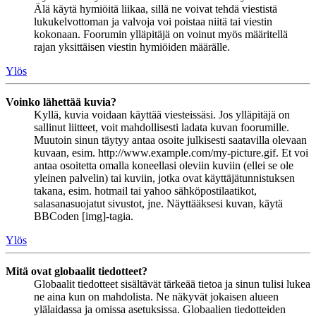
Älä käytä hymiöitä liikaa, sillä ne voivat tehdä viestistä
lukukelvottoman ja valvoja voi poistaa niitä tai viestin
kokonaan. Foorumin ylläpitäjä on voinut myös määritellä
rajan yksittäisen viestin hymiöiden määrälle.
Ylös
Voinko lähettää kuvia?
Kyllä, kuvia voidaan käyttää viesteissäsi. Jos ylläpitäjä on
sallinut liitteet, voit mahdollisesti ladata kuvan foorumille.
Muutoin sinun täytyy antaa osoite julkisesti saatavilla olevaan
kuvaan, esim. http://www.example.com/my-picture.gif. Et voi
antaa osoitetta omalla koneellasi oleviin kuviin (ellei se ole
yleinen palvelin) tai kuviin, jotka ovat käyttäjätunnistuksen
takana, esim. hotmail tai yahoo sähköpostilaatikot,
salasanasuojatut sivustot, jne. Näyttääksesi kuvan, käytä
BBCoden [img]-tagia.
Ylös
Mitä ovat globaalit tiedotteet?
Globaalit tiedotteet sisältävät tärkeää tietoa ja sinun tulisi lukea
ne aina kun on mahdolista. Ne näkyvät jokaisen alueen
ylälaidassa ja omissa asetuksissa. Globaalien tiedotteiden