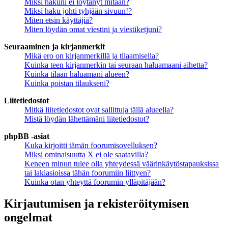
Miksi hakuni ei löytänyt mitään?
Miksi haku johti tyhjään sivuun!?
Miten etsin käyttäjiä?
Miten löydän omat viestini ja viestiketjuni?
Seuraaminen ja kirjanmerkit
Mikä ero on kirjanmerkillä ja tilaamisella?
Kuinka teen kirjanmerkin tai seuraan haluamaani aihetta?
Kuinka tilaan haluamani alueen?
Kuinka poistan tilaukseni?
Liitetiedostot
Mitkä liitetiedostot ovat sallittuja tällä alueella?
Mistä löydän lähettämäni liitetiedostot?
phpBB -asiat
Kuka kirjoitti tämän foorumisovelluksen?
Miksi ominaisuutta X ei ole saatavilla?
Keneen minun tulee olla yhteydessä väärinkäytöstapauksissa
tai lakiasioissa tähän foorumiin liittyen?
Kuinka otan yhteyttä foorumin ylläpitäjään?
Kirjautumisen ja rekisteröitymisen
ongelmat