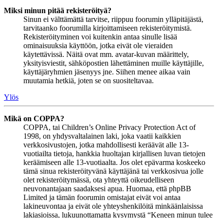
Miksi minun pitää rekisteröityä?
Sinun ei välttämättä tarvitse, riippuu foorumin ylläpitäjästä,
tarvitaanko foorumilla kirjoittamiseen rekisteröitymistä.
Rekisteröityminen voi kuitenkin antaa sinulle lisää
ominaisuuksia käyttöön, jotka eivät ole vieraiden
käytettävissä. Näitä ovat mm. avatar-kuvan määrittely,
yksityisviestit, sähköpostien lähettäminen muille käyttäjille,
käyttäjäryhmien jäsenyys jne. Siihen menee aikaa vain
muutamia hetkiä, joten se on suositeltavaa.
Ylös
Mikä on COPPA?
COPPA, tai Children’s Online Privacy Protection Act of
1998, on yhdysvaltalainen laki, joka vaatii kaikkien
verkkosivustojen, jotka mahdollisesti keräävät alle 13-
vuotiailta tietoja, hankkia huoltajan kirjallisen luvan tietojen
keräämiseen alle 13-vuotiaalta. Jos olet epävarma koskeeko
tämä sinua rekisteröityvänä käyttäjänä tai verkkosivua jolle
olet rekisteröitymässä, ota yhteyttä oikeudelliseen
neuvonantajaan saadaksesi apua. Huomaa, että phpBB
Limited ja tämän foorumin omistajat eivät voi antaa
lakineuvontaa ja eivät ole yhteyshenkilöitä minkäänlaisissa
lakiasioissa, lukuunottamatta kysymystä “Keneen minun tulee