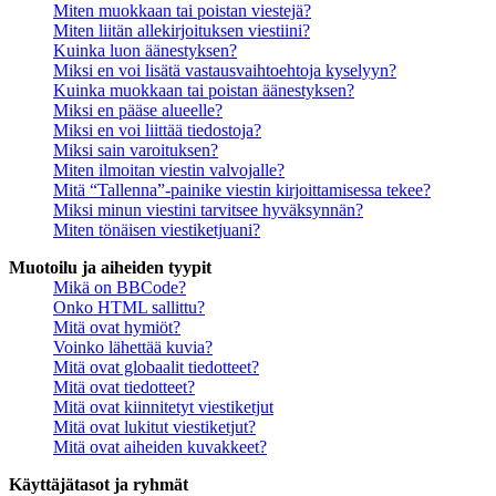
Miten muokkaan tai poistan viestejä?
Miten liitän allekirjoituksen viestiini?
Kuinka luon äänestyksen?
Miksi en voi lisätä vastausvaihtoehtoja kyselyyn?
Kuinka muokkaan tai poistan äänestyksen?
Miksi en pääse alueelle?
Miksi en voi liittää tiedostoja?
Miksi sain varoituksen?
Miten ilmoitan viestin valvojalle?
Mitä “Tallenna”-painike viestin kirjoittamisessa tekee?
Miksi minun viestini tarvitsee hyväksynnän?
Miten tönäisen viestiketjuani?
Muotoilu ja aiheiden tyypit
Mikä on BBCode?
Onko HTML sallittu?
Mitä ovat hymiöt?
Voinko lähettää kuvia?
Mitä ovat globaalit tiedotteet?
Mitä ovat tiedotteet?
Mitä ovat kiinnitetyt viestiketjut
Mitä ovat lukitut viestiketjut?
Mitä ovat aiheiden kuvakkeet?
Käyttäjätasot ja ryhmät