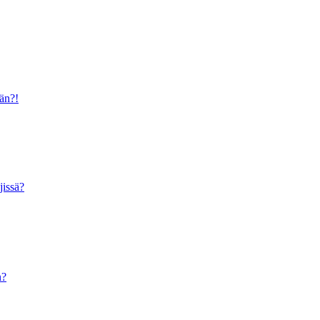
ään?!
jissä?
n?