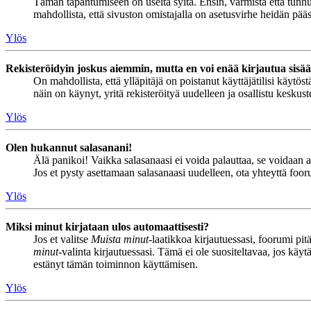
Tämän tapahtumiseen on useita syitä. Ensin, varmista että tunnuks
mahdollista, että sivuston omistajalla on asetusvirhe heidän pääss
Ylös
Rekisteröidyin joskus aiemmin, mutta en voi enää kirjautua sisä
On mahdollista, että ylläpitäjä on poistanut käyttäjätilisi käytö
näin on käynyt, yritä rekisteröityä uudelleen ja osallistu keskus
Ylös
Olen hukannut salasanani!
Älä panikoi! Vaikka salasanaasi ei voida palauttaa, se voidaan 
Jos et pysty asettamaan salasanaasi uudelleen, ota yhteyttä foor
Ylös
Miksi minut kirjataan ulos automaattisesti?
Jos et valitse
Muista minut
-laatikkoa kirjautuessasi, foorumi pi
minut
-valinta kirjautuessasi. Tämä ei ole suositeltavaa, jos käyt
estänyt tämän toiminnon käyttämisen.
Ylös