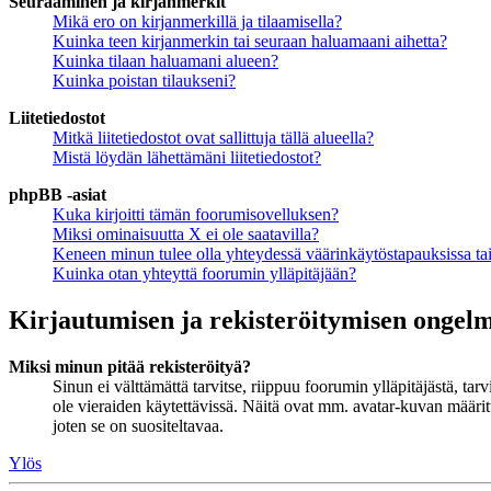
Seuraaminen ja kirjanmerkit
Mikä ero on kirjanmerkillä ja tilaamisella?
Kuinka teen kirjanmerkin tai seuraan haluamaani aihetta?
Kuinka tilaan haluamani alueen?
Kuinka poistan tilaukseni?
Liitetiedostot
Mitkä liitetiedostot ovat sallittuja tällä alueella?
Mistä löydän lähettämäni liitetiedostot?
phpBB -asiat
Kuka kirjoitti tämän foorumisovelluksen?
Miksi ominaisuutta X ei ole saatavilla?
Keneen minun tulee olla yhteydessä väärinkäytöstapauksissa tai 
Kuinka otan yhteyttä foorumin ylläpitäjään?
Kirjautumisen ja rekisteröitymisen ongel
Miksi minun pitää rekisteröityä?
Sinun ei välttämättä tarvitse, riippuu foorumin ylläpitäjästä, ta
ole vieraiden käytettävissä. Näitä ovat mm. avatar-kuvan määritt
joten se on suositeltavaa.
Ylös