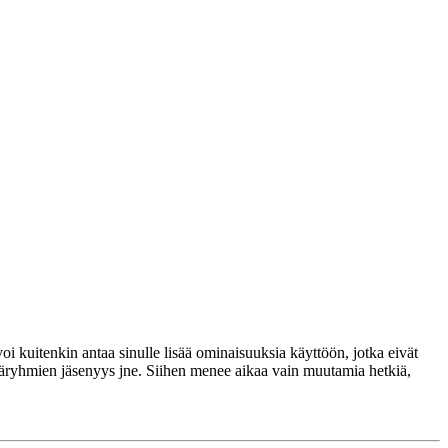
voi kuitenkin antaa sinulle lisää ominaisuuksia käyttöön, jotka eivät
täjäryhmien jäsenyys jne. Siihen menee aikaa vain muutamia hetkiä,