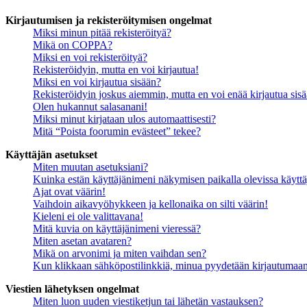
Kirjautumisen ja rekisteröitymisen ongelmat
Miksi minun pitää rekisteröityä?
Mikä on COPPA?
Miksi en voi rekisteröityä?
Rekisteröidyin, mutta en voi kirjautua!
Miksi en voi kirjautua sisään?
Rekisteröidyin joskus aiemmin, mutta en voi enää kirjautua sis
Olen hukannut salasanani!
Miksi minut kirjataan ulos automaattisesti?
Mitä “Poista foorumin evästeet” tekee?
Käyttäjän asetukset
Miten muutan asetuksiani?
Kuinka estän käyttäjänimeni näkymisen paikalla olevissa käyttä
Ajat ovat väärin!
Vaihdoin aikavyöhykkeen ja kellonaika on silti väärin!
Kieleni ei ole valittavana!
Mitä kuvia on käyttäjänimeni vieressä?
Miten asetan avataren?
Mikä on arvonimi ja miten vaihdan sen?
Kun klikkaan sähköpostilinkkiä, minua pyydetään kirjautumaa
Viestien lähetyksen ongelmat
Miten luon uuden viestiketjun tai lähetän vastauksen?