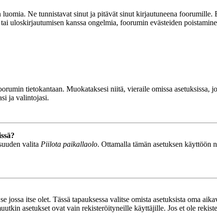
luomia. Ne tunnistavat sinut ja pitävät sinut kirjautuneena foorumille. E
n tai uloskirjautumisen kanssa ongelmia, foorumin evästeiden poistamine
n foorumin tietokantaan. Muokataksesi niitä, vieraile omissa asetuksissa,
i ja valintojasi.
issä?
isuuden valita
Piilota paikallaolo
. Ottamalla tämän asetuksen käyttöön näyt
se jossa itse olet. Tässä tapauksessa valitse omista asetuksista oma ai
n asetukset ovat vain rekisteröityneille käyttäjille. Jos et ole rekiste