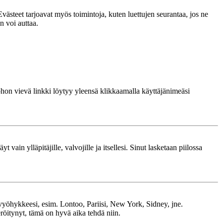
västeet tarjoavat myös toimintoja, kuten luettujen seurantaa, jos ne
n voi auttaa.
 johon vievä linkki löytyy yleensä klikkaamalla käyttäjänimeäsi
 vain ylläpitäjille, valvojille ja itsellesi. Sinut lasketaan piilossa
kavyöhykkeesi, esim. Lontoo, Pariisi, New York, Sidney, jne.
röitynyt, tämä on hyvä aika tehdä niin.