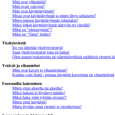
Mitä ovat ylläpitäjät?
Mitä ovatr valvojat?
Mitä ovat käyttäjäryhmät?
Missä ovat käyttäjäryhmät ja miten liityn sellaiseen?
Miten pääsen käyttäjäryhmän johtajaksi?
Miksi jotkut käyttäjäryhmät näkyvät eri väreillä?
Mikä on “oletusryhmä”?
Mikä on “Tiimi” linkki?
Yksityisviestit
En voi lähettää yksityisviestejä!
Saan yksityisviestejä joita en halua!
Olen saanut roskapostia tai väärinkäytöksiä sisältäviä viestejä tä
Ystävät ja vihamiehet
Mitä ovat kaveri ja vihamieslistat?
Kuinka voin lisätä / poistaa käyttäjiä kavereista tai vihamiehistä
Foorumilta hakeminen
Miten etsin alueelta tai alueilta?
Miksi hakuni ei löytänyt mitään?
Miksi haku johti tyhjään sivuun!?
Miten etsin käyttäjiä?
Miten löydän omat viestini ja viestiketjuni?