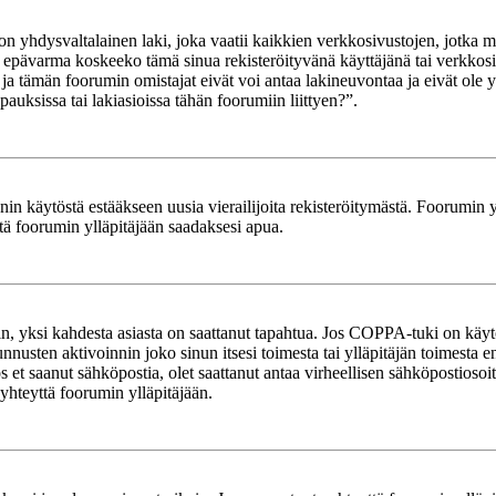
yhdysvaltalainen laki, joka vaatii kaikkien verkkosivustojen, jotka mahd
et epävarma koskeeko tämä sinua rekisteröityvänä käyttäjänä tai verkkosiv
tämän foorumin omistajat eivät voi antaa lakineuvontaa ja eivät ole yh
ksissa tai lakiasioissa tähän foorumiin liittyen?”.
in käytöstä estääkseen uusia vierailijoita rekisteröitymästä. Foorumin yl
tä foorumin ylläpitäjään saadaksesi apua.
in, yksi kahdesta asiasta on saattanut tapahtua. Jos COPPA-tuki on käytöss
nnusten aktivoinnin joko sinun itsesi toimesta tai ylläpitäjän toimesta e
Jos et saanut sähköpostia, olet saattanut antaa virheellisen sähköpostioso
 yhteyttä foorumin ylläpitäjään.