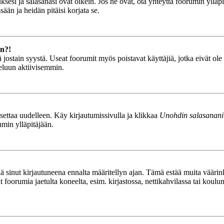
esi ja salasanasi ovat oikein. Jos ne ovat, ota yhteyttä foorumin ylläpit
ään ja heidän pitäisi korjata se.
än?!
stä jostain syystä. Useat foorumit myös poistavat käyttäjiä, jotka eivät o
teluun aktiivisemmin.
asettaa uudelleen. Käy kirjautumissivulla ja klikkaa
Unohdin salasanani
umin ylläpitäjään.
tää sinut kirjautuneena ennalta määritellyn ajan. Tämä estää muita vääri
ät foorumia jaetulta koneelta, esim. kirjastossa, nettikahvilassa tai koulu