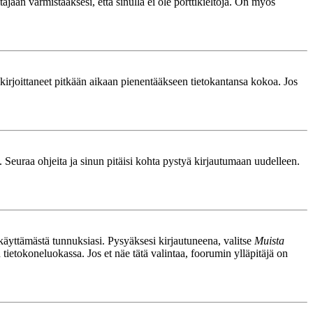
äjään varmistaaksesi, että sinulla ei ole porttikieltoja. On myös
le kirjoittaneet pitkään aikaan pienentääkseen tietokantansa kokoa. Jos
. Seuraa ohjeita ja sinun pitäisi kohta pystyä kirjautumaan uudelleen.
nkäyttämästä tunnuksiasi. Pysyäksesi kirjautuneena, valitse
Muista
n tietokoneluokassa. Jos et näe tätä valintaa, foorumin ylläpitäjä on