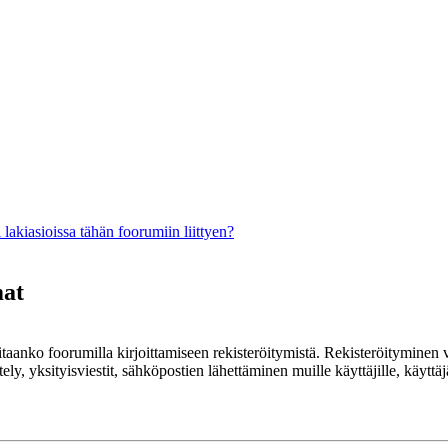
lakiasioissa tähän foorumiin liittyen?
mat
rvitaanko foorumilla kirjoittamiseen rekisteröitymistä. Rekisteröityminen 
ely, yksityisviestit, sähköpostien lähettäminen muille käyttäjille, käyt