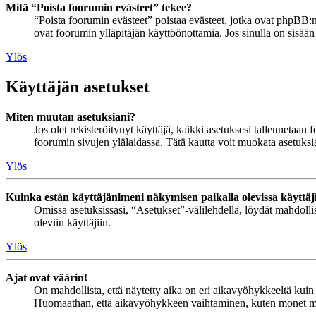
Mitä “Poista foorumin evästeet” tekee?
“Poista foorumin evästeet” poistaa evästeet, jotka ovat phpBB:n 
ovat foorumin ylläpitäjän käyttöönottamia. Jos sinulla on sisää
Ylös
Käyttäjän asetukset
Miten muutan asetuksiani?
Jos olet rekisteröitynyt käyttäjä, kaikki asetuksesi tallennetaa
foorumin sivujen ylälaidassa. Tätä kautta voit muokata asetuksias
Ylös
Kuinka estän käyttäjänimeni näkymisen paikalla olevissa käyttäj
Omissa asetuksissasi, “Asetukset”-välilehdellä, löydät mahdoll
oleviin käyttäjiin.
Ylös
Ajat ovat väärin!
On mahdollista, että näytetty aika on eri aikavyöhykkeeltä kuin 
Huomaathan, että aikavyöhykkeen vaihtaminen, kuten monet muutki