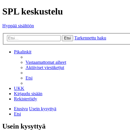
SPL keskustelu
Hyppää sisältöön
Tarkennettu haku
Etsi
Pikalinkit
Vastaamattomat aiheet
Aktiiviset viestiketjut
Etsi
UKK
Kirjaudu sisään
Rekisteröidy
Etusivu
Usein kysyttyä
Etsi
Usein kysyttyä