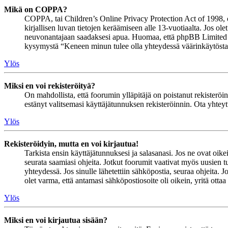
Mikä on COPPA?
COPPA, tai Children’s Online Privacy Protection Act of 1998, on 
kirjallisen luvan tietojen keräämiseen alle 13-vuotiaalta. Jos ol
neuvonantajaan saadaksesi apua. Huomaa, että phpBB Limited ja 
kysymystä “Keneen minun tulee olla yhteydessä väärinkäytöstapau
Ylös
Miksi en voi rekisteröityä?
On mahdollista, että foorumin ylläpitäjä on poistanut rekisteröinn
estänyt valitsemasi käyttäjätunnuksen rekisteröinnin. Ota yhteyt
Ylös
Rekisteröidyin, mutta en voi kirjautua!
Tarkista ensin käyttäjätunnuksesi ja salasanasi. Jos ne ovat oike
seurata saamiasi ohjeita. Jotkut foorumit vaativat myös uusien tu
yhteydessä. Jos sinulle lähetettiin sähköpostia, seuraa ohjeita. 
olet varma, että antamasi sähköpostiosoite oli oikein, yritä ottaa
Ylös
Miksi en voi kirjautua sisään?