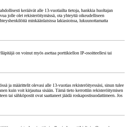
ollisesti keräävät alle 13-vuotiailta tietoja, hankkia huoltajan
ua jolle olet rekisteröitymässä, ota yhteyttä oikeudelliseen
teyshenkilöitä minkäänlaisissa lakiasioissa, lukuunottamatta
läpitäjä on voinut myös asettaa porttikiellon IP-osoitteellesi tai
ä ja määrittelit olevasi alle 13-vuotias rekisteröityessäsi, sinun tulee
nnen kuin voit kirjautua sisään. Tämä tieto kerrottiin rekisteröitymisen
itteen tai sähköpostit ovat saattaneet jäädä roskapostisuodattimeen. Jos