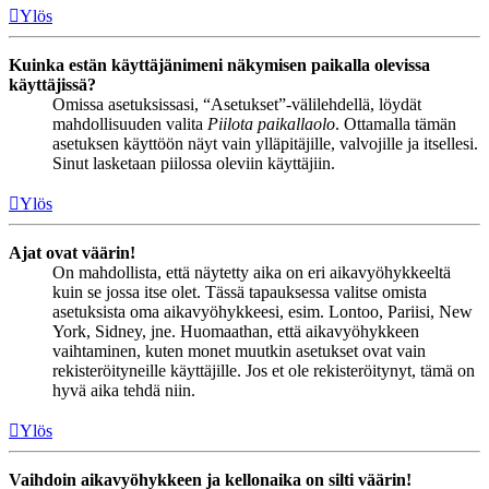
Ylös
Kuinka estän käyttäjänimeni näkymisen paikalla olevissa
käyttäjissä?
Omissa asetuksissasi, “Asetukset”-välilehdellä, löydät
mahdollisuuden valita
Piilota paikallaolo
. Ottamalla tämän
asetuksen käyttöön näyt vain ylläpitäjille, valvojille ja itsellesi.
Sinut lasketaan piilossa oleviin käyttäjiin.
Ylös
Ajat ovat väärin!
On mahdollista, että näytetty aika on eri aikavyöhykkeeltä
kuin se jossa itse olet. Tässä tapauksessa valitse omista
asetuksista oma aikavyöhykkeesi, esim. Lontoo, Pariisi, New
York, Sidney, jne. Huomaathan, että aikavyöhykkeen
vaihtaminen, kuten monet muutkin asetukset ovat vain
rekisteröityneille käyttäjille. Jos et ole rekisteröitynyt, tämä on
hyvä aika tehdä niin.
Ylös
Vaihdoin aikavyöhykkeen ja kellonaika on silti väärin!