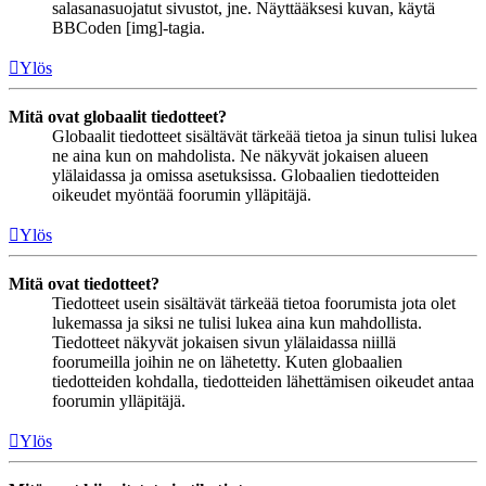
salasanasuojatut sivustot, jne. Näyttääksesi kuvan, käytä
BBCoden [img]-tagia.
Ylös
Mitä ovat globaalit tiedotteet?
Globaalit tiedotteet sisältävät tärkeää tietoa ja sinun tulisi lukea
ne aina kun on mahdolista. Ne näkyvät jokaisen alueen
ylälaidassa ja omissa asetuksissa. Globaalien tiedotteiden
oikeudet myöntää foorumin ylläpitäjä.
Ylös
Mitä ovat tiedotteet?
Tiedotteet usein sisältävät tärkeää tietoa foorumista jota olet
lukemassa ja siksi ne tulisi lukea aina kun mahdollista.
Tiedotteet näkyvät jokaisen sivun ylälaidassa niillä
foorumeilla joihin ne on lähetetty. Kuten globaalien
tiedotteiden kohdalla, tiedotteiden lähettämisen oikeudet antaa
foorumin ylläpitäjä.
Ylös