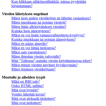
Kun klikkaan sähköpostilinkkiä, minua pyydetään
kirjautumaan?
Viestien lähetyksen ongelmat
Miten luon uuden viestiketjun tai lähetän vastauksen?
Miten muokkaan tai poistan viestejä?
Miten liitän allekirjoituksen viestiini?
Kuinka luon äänestyksen?
Miksi en voi lisätä vastausvaihtoehtoja kyselyyn?
Kuinka muokkaan tai poistan äänestyksen?
Miksi en pääse alueelle?
Miksi en voi liittää tiedostoja?
Miksi sain varoituksen?
Miten ilmoitan viestin valvojalle?
Mitä “Tallenna”-painike viestin kirjoittamisessa tekee?
Miksi minun viestini tarvitsee hyväksynnän?
Miten tönäisen viestiketjuani?
Muotoilu ja aiheiden tyypit
Mikä on BBCode?
Onko HTML sallittu?
Mitä ovat hymiöt?
Voinko lähettää kuvia?
Mitä ovat globaalit tiedotteet?
Mitä ovat tiedotteet?