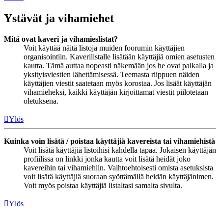
Ystävät ja vihamiehet
Mitä ovat kaveri ja vihamieslistat?
Voit käyttää näitä listoja muiden foorumin käyttäjien
organisointiin. Kaverilistalle lisätään käyttäjiä omien asetusten
kautta. Tämä auttaa nopeasti näkemään jos he ovat paikalla ja
yksityisviestien lähettämisessä. Teemasta riippuen näiden
käyttäjien viestit saatetaan myös korostaa. Jos lisäät käyttäjän
vihamieheksi, kaikki käyttäjän kirjoittamat viestit piilotetaan
oletuksena.
Ylös
Kuinka voin lisätä / poistaa käyttäjiä kavereista tai vihamiehistä
Voit lisätä käyttäjiä listoihisi kahdella tapaa. Jokaisen käyttäjän
profiilissa on linkki jonka kautta voit lisätä heidät joko
kavereihin tai vihamiehiin. Vaihtoehtoisesti omista asetuksista
voit lisätä käyttäjiä suoraan syöttämällä heidän käyttäjänimen.
Voit myös poistaa käyttäjiä listaltasi samalta sivulta.
Ylös