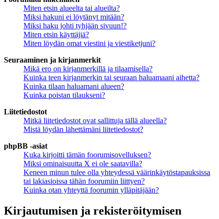
Miten etsin alueelta tai alueilta?
Miksi hakuni ei löytänyt mitään?
Miksi haku johti tyhjään sivuun!?
Miten etsin käyttäjiä?
Miten löydän omat viestini ja viestiketjuni?
Seuraaminen ja kirjanmerkit
Mikä ero on kirjanmerkillä ja tilaamisella?
Kuinka teen kirjanmerkin tai seuraan haluamaani aihetta?
Kuinka tilaan haluamani alueen?
Kuinka poistan tilaukseni?
Liitetiedostot
Mitkä liitetiedostot ovat sallittuja tällä alueella?
Mistä löydän lähettämäni liitetiedostot?
phpBB -asiat
Kuka kirjoitti tämän foorumisovelluksen?
Miksi ominaisuutta X ei ole saatavilla?
Keneen minun tulee olla yhteydessä väärinkäytöstapauksissa
tai lakiasioissa tähän foorumiin liittyen?
Kuinka otan yhteyttä foorumin ylläpitäjään?
Kirjautumisen ja rekisteröitymisen