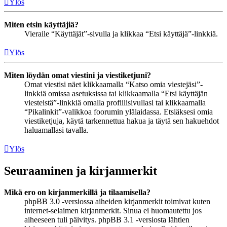
Ylös
Miten etsin käyttäjiä?
Vieraile “Käyttäjät”-sivulla ja klikkaa “Etsi käyttäjä”-linkkiä.
Ylös
Miten löydän omat viestini ja viestiketjuni?
Omat viestisi näet klikkaamalla “Katso omia viestejäsi”-
linkkiä omissa asetuksissa tai klikkaamalla “Etsi käyttäjän
viesteistä”-linkkiä omalla profiilisivullasi tai klikkaamalla
“Pikalinkit”-valikkoa foorumin ylälaidassa. Etsiäksesi omia
viestiketjuja, käytä tarkennettua hakua ja täytä sen hakuehdot
haluamallasi tavalla.
Ylös
Seuraaminen ja kirjanmerkit
Mikä ero on kirjanmerkillä ja tilaamisella?
phpBB 3.0 -versiossa aiheiden kirjanmerkit toimivat kuten
internet-selaimen kirjanmerkit. Sinua ei huomautettu jos
aiheeseen tuli päivitys. phpBB 3.1 -versiosta lähtien