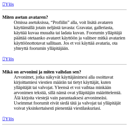
Ylös
Miten asetan avataren?
Omissa asetuksissa, “Profiilin” alla, voit lisätä avataren
käyttämällä jotain neljästä tavasta: Gravatar, galleriasta,
käyttää kuvaa muualta tai ladata kuvan. Foorumin ylläpitäjä
päättää otetaanko avataret käyttöön ja valitsee mitkä avatarien
käyttöönottotavat sallitaan. Jos et voi käyttää avataria, ota
yhteyttä foorumin ylläpitäjään.
Ylös
Mikä on arvonimi ja miten vaihdan sen?
Arvonimet, jotka näkyvät käyttäjänimesi alla osoittavat
kirjoittamiesi viestien määrän tai tietyt käyttäjät, kuten
ylläpitäjät tai valvojat. Yleensä et voi vaihtaa minkään
arvonimen tekstiä, sillä nämä ovat ylläpitäjän määrittelemiä.
Älä kirjoita viestejä vain parantaaksesi arvonimeäsi.
Useimmat foorumit eivät siedä tätä ja valvojat tai ylläpitäjät
voivat yksinkertaisesti pienentää viestilaskuriasi.
Ylös