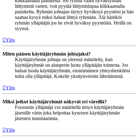
klikkaamalla painiketta. Jos ryhmä vaatii hyväksynnän
liittymistä varten, voit pyytää liittymislupaa klikkaamalla
painiketta. Ryhmän johtajan täytyy hyväksyä pyyntösi ja hän
saattaa kysyä miksi haluat liittyä ryhmään. Älä häiriköi
ryhmän ylläpitäjiä jos he eivät hyväksy pyyntöäsi. Heillä on
syynsä.
Ylös
Miten pääsen käyttäjäryhmän johtajaksi?
Käyttäjäryhmän johtaja on yleensä määritelty, kun
käyttäjäryhmät on alunperin luotu ylläpitäjän toimesta. Jos
haluat luoda käyttäjäryhmän, ensimmäinen yhteyshenkilösi
tulisi olla ylläpitäjä. Kokeile yksityisviestin lähettämistä.
Ylös
Miksi jotkut käyttäjäryhmät näkyvät eri väreillä?
Foorumin ylläpitäjä voi määritellä tietyn käyttäjäryhmän
jäsenille värin joka helpottaa kyseisen käyttäjäryhmän
jäsenten tunnistamista.
Ylös