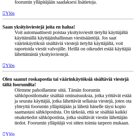
foorumin ylläpitäjään saadaksesi lisätietoja.
Ylös
Saan yksityisviestejä joita en halua!
Voit automaattisesti poistaa yksityisviestit tietyltä käyttäjältä
käyttämällä käyttäjänhallinnan viestisääntöjä. Jos saat
väärinkäytöksiä sisältäviä viestejä tietyltä käyttäjältä, voit
raportoida viestit valvojille. Heillä on oikeudet estää käyttäjiä
lähettämästä yksityisviestejä.
Ylös
Olen saanut roskapostia tai väärinkäytöksiä sisältäviä viestejä
tältä foorumilta!
Olemme pahoillamme siitä. Tämän foorumin
sähköpostilomake sisältää ominaisuuksia, jotka yrittävät estää
ja seurata käyttäjiä, jotka lähettävät sellaisia viestejä, joten ota
yhteyttä foorumin ylläpitäjään ja lähetä hänelle täysi kopio
saamastasi sähköpostista. On tärkeää, että se sisältää kaikki
otsaketiedot sähköpostista, jotka sisältävät viestin lähettäjän
tiedot. Foorumin ylläpitäjä voi sitten toimia tarpeen mukaan.
Ylös