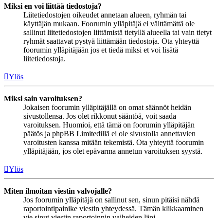
Miksi en voi liittää tiedostoja?
Liitetiedostojen oikeudet annetaan alueen, ryhmän tai
käyttäjän mukaan. Foorumin ylläpitäjä ei välttämättä ole
sallinut liitetiedostojen liittämistä tietyllä alueella tai vain tietyt
ryhmät saattavat pystyä liittämään tiedostoja. Ota yhteyttä
foorumin ylläpitäjään jos et tiedä miksi et voi lisätä
liitetiedostoja.
Ylös
Miksi sain varoituksen?
Jokaisen foorumin ylläpitäjällä on omat säännöt heidän
sivustollensa. Jos olet rikkonut sääntöä, voit saada
varoituksen. Huomioi, että tämä on foorumin ylläpitäjän
päätös ja phpBB Limitedillä ei ole sivustolla annettavien
varoitusten kanssa mitään tekemistä. Ota yhteyttä foorumin
ylläpitäjään, jos olet epävarma annetun varoituksen syystä.
Ylös
Miten ilmoitan viestin valvojalle?
Jos foorumin ylläpitäjä on sallinut sen, sinun pitäisi nähdä
raportointipainike viestin yhteydessä. Tämän klikkaaminen
vie sinut viestin raportoinnin vaiheiden läpi.