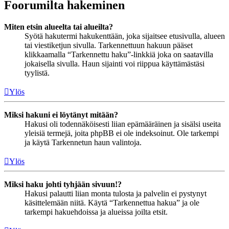
Foorumilta hakeminen
Miten etsin alueelta tai alueilta?
Syötä hakutermi hakukenttään, joka sijaitsee etusivulla, alueen
tai viestiketjun sivulla. Tarkennettuun hakuun pääset
klikkaamalla “Tarkennettu haku”-linkkiä joka on saatavilla
jokaisella sivulla. Haun sijainti voi riippua käyttämästäsi
tyylistä.
Ylös
Miksi hakuni ei löytänyt mitään?
Hakusi oli todennäköisesti liian epämääräinen ja sisälsi useita
yleisiä termejä, joita phpBB ei ole indeksoinut. Ole tarkempi
ja käytä Tarkennetun haun valintoja.
Ylös
Miksi haku johti tyhjään sivuun!?
Hakusi palautti liian monta tulosta ja palvelin ei pystynyt
käsittelemään niitä. Käytä “Tarkennettua hakua” ja ole
tarkempi hakuehdoissa ja alueissa joilta etsit.