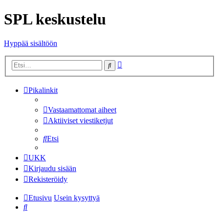
SPL keskustelu
Hyppää sisältöön
Tarkennettu
Etsi
haku
Pikalinkit
Vastaamattomat aiheet
Aktiiviset viestiketjut
Etsi
UKK
Kirjaudu sisään
Rekisteröidy
Etusivu
Usein kysyttyä
Etsi