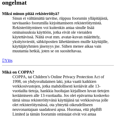
ongelmat
Miksi minun pitää rekisteröityä?
Sinun ei välttämättä tarvitse, riippuu foorumin ylläpitäjästä,
tarvitaanko foorumilla kirjoittamiseen rekisteröitymistä.
Rekisteröityminen voi kuitenkin antaa sinulle lisää
ominaisuuksia käyttöön, jotka eivät ole vieraiden
käytettävissä. Näitä ovat mm. avatar-kuvan määrittely,
yksityisviestit, sähköpostien lähettäminen muille käyttäjille,
käyttäjäryhmien jäsenyys jne. Siihen menee aikaa vain
muutamia hetkiä, joten se on suositeltavaa.
Ylös
Mikä on COPPA?
COPPA, tai Children’s Online Privacy Protection Act of
1998, on yhdysvaltalainen laki, joka vaatii kaikkien
verkkosivustojen, jotka mahdollisesti keräävät alle 13-
vuotiailta tietoja, hankkia huoltajan kirjallisen luvan tietojen
keräämiseen alle 13-vuotiaalta. Jos olet epävarma koskeeko
tämä sinua rekisteröityvänä käyttäjänä tai verkkosivua jolle
olet rekisteröitymässä, ota yhteyttä oikeudelliseen
neuvonantajaan saadaksesi apua. Huomaa, että phpBB
Limited ja tämän foorumin omistajat eivät voi antaa