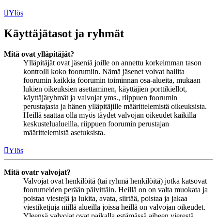
Ylös
Käyttäjätasot ja ryhmät
Mitä ovat ylläpitäjät?
Ylläpitäjät ovat jäseniä joille on annettu korkeimman tason
kontrolli koko foorumiin. Nämä jäsenet voivat hallita
foorumin kaikkia foorumin toiminnan osa-alueita, mukaan
lukien oikeuksien asettaminen, käyttäjien porttikiellot,
käyttäjäryhmät ja valvojat yms., riippuen foorumin
perustajasta ja hänen ylläpitäjille määrittelemistä oikeuksista.
Heillä saattaa olla myös täydet valvojan oikeudet kaikilla
keskustelualueilla, riippuen foorumin perustajan
määrittelemistä asetuksista.
Ylös
Mitä ovatr valvojat?
Valvojat ovat henkilöitä (tai ryhmä henkilöitä) jotka katsovat
foorumeiden perään päivittäin. Heillä on on valta muokata ja
poistaa viestejä ja lukita, avata, siirtää, poistaa ja jakaa
viestiketjuja niillä alueilla joissa heillä on valvojan oikeudet.
Yleensä valvojat ovat paikalla estämässä aiheen vierestä