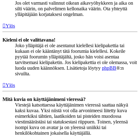
Jos olet varmasti valinnut oikean aikavyöhykkeen ja aika on
silti väärin, on palvelimen kellonaika väärin. Ota yhteyttä
ylläpitäjään korjataksesi ongelman.
Ylös
Kieleni ei ole valittavana!
Joko ylläpitäjä ei ole asentanut kielellesi kielipakettia tai
kukaan ei ole kääntänyt tätä foorumia kielellesi. Kokeile
pyytää foorumin ylläpitäjältä, josko hän voisi asentaa
tarvitsemasi kielipaketin. Jos kielipakettia ei ole olemassa, voit
luoda uuden käännöksen. Lisätietoja löytyy
phpBB
®:n
sivuilta.
Ylös
Mitä kuvia on käyttäjänimeni vieressä?
Viestejä katsottaessa käyttäjänimen vieressä saattaa näkyä
kaksi kuvaa. Yksi niistä voi olla arvonimeesi liitetty kuva
esimerkiksi tähtien, laatikoiden tai pisteiden muodossa
viestimäärästäsi tai statuksestasi riippuen. Toinen, yleensä
isompi kuva on avatar ja on yleensä uniikki tai
henkilökohtainen jokaisella käyttäjällä.