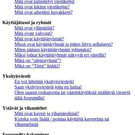
Mitä ovat kiinnitetyt viestiketjut
Mitä ovat lukitut viestiketjut?
Mitä ovat aiheiden kuvakkeet?
Käyttäjätasot ja ryhmät
Mitä ovat ylläpitäjät?
Mitä ovatr valvojat?
Mitä ovat käyttäjäryhmät?
Missä ovat käyttäjäryhmät ja miten liityn sellaiseen?
Miten pääsen käyttäjäryhmän johtajaksi?
Miksi jotkut käyttäjäryhmät näkyvät eri väreillä?
Mikä on “oletusryhmä”?
Mikä on “Tiimi” linkki?
Yksityisviestit
En voi lähettää yksityisviestejä!
Saan yksityisviestejä joita en halua!
Olen saanut roskapostia tai väärinkäytöksiä sisältäviä viestejä
tältä foorumilta!
Ystävät ja vihamiehet
Mitä ovat kaveri ja vihamieslistat?
Kuinka voin lisätä / poistaa käyttäjiä kavereista tai
vihamiehistä
Foorumilta hakeminen