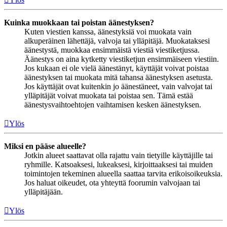
Kuinka muokkaan tai poistan äänestyksen?
Kuten viestien kanssa, äänestyksiä voi muokata vain
alkuperäinen lähettäjä, valvoja tai ylläpitäjä. Muokataksesi
äänestystä, muokkaa ensimmäistä viestiä viestiketjussa.
Äänestys on aina kytketty viestiketjun ensimmäiseen viestiin.
Jos kukaan ei ole vielä äänestänyt, käyttäjät voivat poistaa
äänestyksen tai muokata mitä tahansa äänestyksen asetusta.
Jos käyttäjät ovat kuitenkin jo äänestäneet, vain valvojat tai
ylläpitäjät voivat muokata tai poistaa sen. Tämä estää
äänestysvaihtoehtojen vaihtamisen kesken äänestyksen.
Ylös
Miksi en pääse alueelle?
Jotkin alueet saattavat olla rajattu vain tietyille käyttäjille tai
ryhmille. Katsoaksesi, lukeaksesi, kirjoittaaksesi tai muiden
toimintojen tekeminen alueella saattaa tarvita erikoisoikeuksia.
Jos haluat oikeudet, ota yhteyttä foorumin valvojaan tai
ylläpitäjään.
Ylös