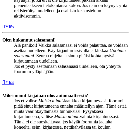
käyttäjiä, jotka eivät ole kirjoittaneet pitkään aikaan
pienentääkseen tietokantansa kokoa. Jos näin on käynyt, yritä
rekisteröityä uudelleen ja osallistu keskusteluun
aktiivisemmin.
Ylös
Olen hukannut salasanani!
Älä panikoi! Vaikka salasanaasi ei voida palauttaa, se voidaan
asettaa uudelleen. Käy kirjautumissivulla ja klikkaa
Unohdin
salasanani
. Seuraa ohjeita ja sinun pitäisi kohta pystyä
kirjautumaan uudelleen.
Jos et pysty asettamaan salasanaasi uudelleen, ota yhteyttä
foorumin ylläpitäjään.
Ylös
Miksi minut kirjataan ulos automaattisesti?
Jos et valitse
Muista minut
-laatikkoa kirjautuessasi, foorumi
pitää sinut kirjautuneena ennalta määritellyn ajan. Tämä estää
muita väärinkäyttämästä tunnuksiasi. Pysyäksesi
kirjautuneena, valitse
Muista minut
-valinta kirjautuessasi.
Tämä ei ole suositeltavaa, jos käytät foorumia jaetulta
koneelta, esim. kirjastossa, nettikahvilassa tai koulun