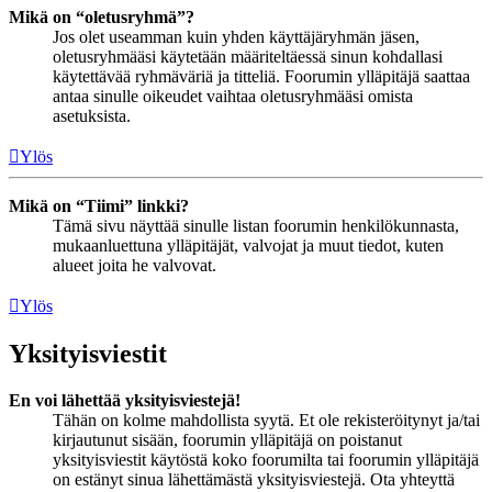
Mikä on “oletusryhmä”?
Jos olet useamman kuin yhden käyttäjäryhmän jäsen,
oletusryhmääsi käytetään määriteltäessä sinun kohdallasi
käytettävää ryhmäväriä ja titteliä. Foorumin ylläpitäjä saattaa
antaa sinulle oikeudet vaihtaa oletusryhmääsi omista
asetuksista.
Ylös
Mikä on “Tiimi” linkki?
Tämä sivu näyttää sinulle listan foorumin henkilökunnasta,
mukaanluettuna ylläpitäjät, valvojat ja muut tiedot, kuten
alueet joita he valvovat.
Ylös
Yksityisviestit
En voi lähettää yksityisviestejä!
Tähän on kolme mahdollista syytä. Et ole rekisteröitynyt ja/tai
kirjautunut sisään, foorumin ylläpitäjä on poistanut
yksityisviestit käytöstä koko foorumilta tai foorumin ylläpitäjä
on estänyt sinua lähettämästä yksityisviestejä. Ota yhteyttä