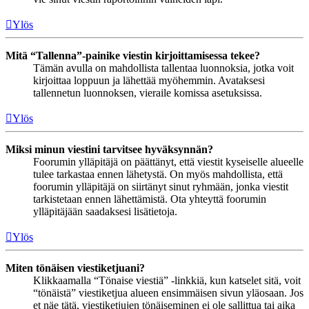
Ylös
Mitä “Tallenna”-painike viestin kirjoittamisessa tekee?
Tämän avulla on mahdollista tallentaa luonnoksia, jotka voit
kirjoittaa loppuun ja lähettää myöhemmin. Avataksesi
tallennetun luonnoksen, vieraile komissa asetuksissa.
Ylös
Miksi minun viestini tarvitsee hyväksynnän?
Foorumin ylläpitäjä on päättänyt, että viestit kyseiselle alueelle
tulee tarkastaa ennen lähetystä. On myös mahdollista, että
foorumin ylläpitäjä on siirtänyt sinut ryhmään, jonka viestit
tarkistetaan ennen lähettämistä. Ota yhteyttä foorumin
ylläpitäjään saadaksesi lisätietoja.
Ylös
Miten tönäisen viestiketjuani?
Klikkaamalla “Tönaise viestiä” -linkkiä, kun katselet sitä, voit
“tönäistä” viestiketjua alueen ensimmäisen sivun yläosaan. Jos
et näe tätä, viestiketjujen tönäiseminen ei ole sallittua tai aika