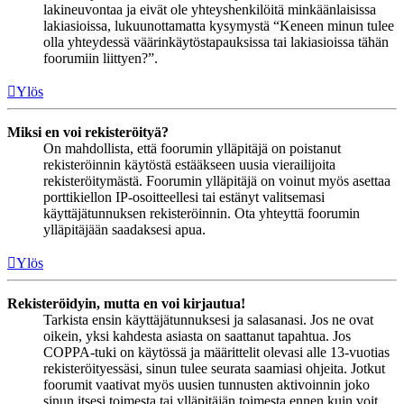
lakineuvontaa ja eivät ole yhteyshenkilöitä minkäänlaisissa
lakiasioissa, lukuunottamatta kysymystä “Keneen minun tulee
olla yhteydessä väärinkäytöstapauksissa tai lakiasioissa tähän
foorumiin liittyen?”.
Ylös
Miksi en voi rekisteröityä?
On mahdollista, että foorumin ylläpitäjä on poistanut
rekisteröinnin käytöstä estääkseen uusia vierailijoita
rekisteröitymästä. Foorumin ylläpitäjä on voinut myös asettaa
porttikiellon IP-osoitteellesi tai estänyt valitsemasi
käyttäjätunnuksen rekisteröinnin. Ota yhteyttä foorumin
ylläpitäjään saadaksesi apua.
Ylös
Rekisteröidyin, mutta en voi kirjautua!
Tarkista ensin käyttäjätunnuksesi ja salasanasi. Jos ne ovat
oikein, yksi kahdesta asiasta on saattanut tapahtua. Jos
COPPA-tuki on käytössä ja määrittelit olevasi alle 13-vuotias
rekisteröityessäsi, sinun tulee seurata saamiasi ohjeita. Jotkut
foorumit vaativat myös uusien tunnusten aktivoinnin joko
sinun itsesi toimesta tai ylläpitäjän toimesta ennen kuin voit