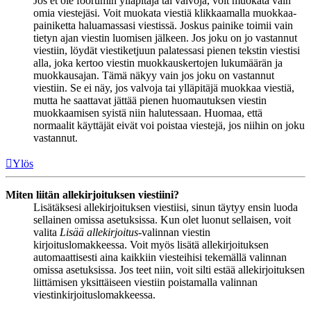
Jos et ole foorumin ylläpitäjä tai valvoja, voit muokata vain
omia viestejäsi. Voit muokata viestiä klikkaamalla muokkaa-
painiketta haluamassasi viestissä. Joskus painike toimii vain
tietyn ajan viestin luomisen jälkeen. Jos joku on jo vastannut
viestiin, löydät viestiketjuun palatessasi pienen tekstin viestisi
alla, joka kertoo viestin muokkauskertojen lukumäärän ja
muokkausajan. Tämä näkyy vain jos joku on vastannut
viestiin. Se ei näy, jos valvoja tai ylläpitäjä muokkaa viestiä,
mutta he saattavat jättää pienen huomautuksen viestin
muokkaamisen syistä niin halutessaan. Huomaa, että
normaalit käyttäjät eivät voi poistaa viestejä, jos niihin on joku
vastannut.
Ylös
Miten liitän allekirjoituksen viestiini?
Lisätäksesi allekirjoituksen viestiisi, sinun täytyy ensin luoda
sellainen omissa asetuksissa. Kun olet luonut sellaisen, voit
valita
Lisää allekirjoitus
-valinnan viestin
kirjoituslomakkeessa. Voit myös lisätä allekirjoituksen
automaattisesti aina kaikkiin viesteihisi tekemällä valinnan
omissa asetuksissa. Jos teet niin, voit silti estää allekirjoituksen
liittämisen yksittäiseen viestiin poistamalla valinnan
viestinkirjoituslomakkeessa.