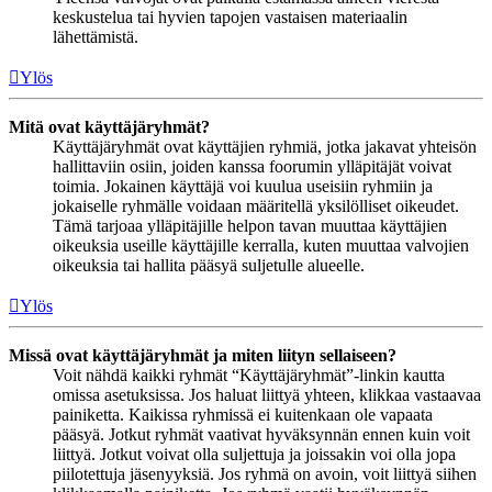
keskustelua tai hyvien tapojen vastaisen materiaalin
lähettämistä.
Ylös
Mitä ovat käyttäjäryhmät?
Käyttäjäryhmät ovat käyttäjien ryhmiä, jotka jakavat yhteisön
hallittaviin osiin, joiden kanssa foorumin ylläpitäjät voivat
toimia. Jokainen käyttäjä voi kuulua useisiin ryhmiin ja
jokaiselle ryhmälle voidaan määritellä yksilölliset oikeudet.
Tämä tarjoaa ylläpitäjille helpon tavan muuttaa käyttäjien
oikeuksia useille käyttäjille kerralla, kuten muuttaa valvojien
oikeuksia tai hallita pääsyä suljetulle alueelle.
Ylös
Missä ovat käyttäjäryhmät ja miten liityn sellaiseen?
Voit nähdä kaikki ryhmät “Käyttäjäryhmät”-linkin kautta
omissa asetuksissa. Jos haluat liittyä yhteen, klikkaa vastaavaa
painiketta. Kaikissa ryhmissä ei kuitenkaan ole vapaata
pääsyä. Jotkut ryhmät vaativat hyväksynnän ennen kuin voit
liittyä. Jotkut voivat olla suljettuja ja joissakin voi olla jopa
piilotettuja jäsenyyksiä. Jos ryhmä on avoin, voit liittyä siihen