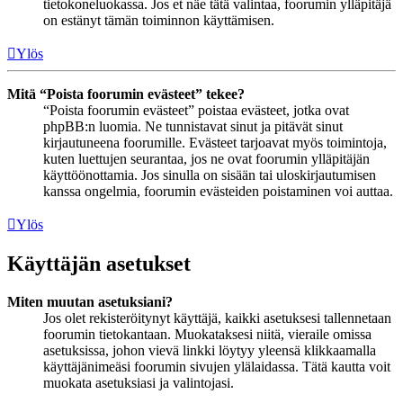
tietokoneluokassa. Jos et näe tätä valintaa, foorumin ylläpitäjä
on estänyt tämän toiminnon käyttämisen.
Ylös
Mitä “Poista foorumin evästeet” tekee?
“Poista foorumin evästeet” poistaa evästeet, jotka ovat
phpBB:n luomia. Ne tunnistavat sinut ja pitävät sinut
kirjautuneena foorumille. Evästeet tarjoavat myös toimintoja,
kuten luettujen seurantaa, jos ne ovat foorumin ylläpitäjän
käyttöönottamia. Jos sinulla on sisään tai uloskirjautumisen
kanssa ongelmia, foorumin evästeiden poistaminen voi auttaa.
Ylös
Käyttäjän asetukset
Miten muutan asetuksiani?
Jos olet rekisteröitynyt käyttäjä, kaikki asetuksesi tallennetaan
foorumin tietokantaan. Muokataksesi niitä, vieraile omissa
asetuksissa, johon vievä linkki löytyy yleensä klikkaamalla
käyttäjänimeäsi foorumin sivujen ylälaidassa. Tätä kautta voit
muokata asetuksiasi ja valintojasi.