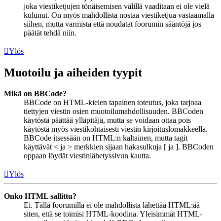
joka viestiketjujen tönäisemisen välillä vaaditaan ei ole vielä
kulunut. On myös mahdollista nostaa viestiketjua vastaamalla
siihen, mutta varmista että noudatat foorumin sääntöjä jos
päätät tehdä niin.
Ylös
Muotoilu ja aiheiden tyypit
Mikä on BBCode?
BBCode on HTML-kielen tapainen toteutus, joka tarjoaa
tiettyjen viestin osien muotoilumahdollisuuden. BBCoden
käytöstä päättää ylläpitäjä, mutta se voidaan ottaa pois
käytöstä myös viestikohtaisesti viestin kirjoituslomakkeella.
BBCode itsessään on HTML:n kaltainen, mutta tagit
käyttävät < ja > merkkien sijaan hakasulkuja [ ja ]. BBCoden
oppaan löydät viestinlähetyssivun kautta.
Ylös
Onko HTML sallittu?
Ei. Tällä foorumilla ei ole mahdollista lähettää HTML:ää
siten, että se toimisi HTML-koodina. Yleisimmät HTML-