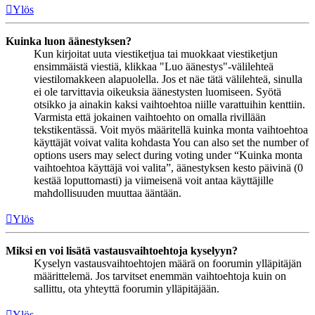
Ylös
Kuinka luon äänestyksen?
Kun kirjoitat uuta viestiketjua tai muokkaat viestiketjun
ensimmäistä viestiä, klikkaa "Luo äänestys"-välilehteä
viestilomakkeen alapuolella. Jos et näe tätä välilehteä, sinulla
ei ole tarvittavia oikeuksia äänestysten luomiseen. Syötä
otsikko ja ainakin kaksi vaihtoehtoa niille varattuihin kenttiin.
Varmista että jokainen vaihtoehto on omalla rivillään
tekstikentässä. Voit myös määritellä kuinka monta vaihtoehtoa
käyttäjät voivat valita kohdasta You can also set the number of
options users may select during voting under “Kuinka monta
vaihtoehtoa käyttäjä voi valita”, äänestyksen kesto päivinä (0
kestää loputtomasti) ja viimeisenä voit antaa käyttäjille
mahdollisuuden muuttaa ääntään.
Ylös
Miksi en voi lisätä vastausvaihtoehtoja kyselyyn?
Kyselyn vastausvaihtoehtojen määrä on foorumin ylläpitäjän
määrittelemä. Jos tarvitset enemmän vaihtoehtoja kuin on
sallittu, ota yhteyttä foorumin ylläpitäjään.
Ylös