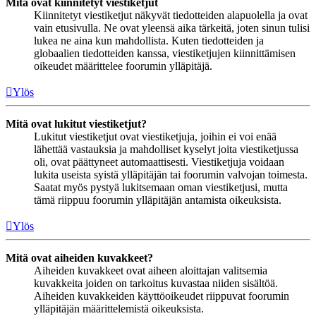
Mitä ovat kiinnitetyt viestiketjut
Kiinnitetyt viestiketjut näkyvät tiedotteiden alapuolella ja ovat
vain etusivulla. Ne ovat yleensä aika tärkeitä, joten sinun tulisi
lukea ne aina kun mahdollista. Kuten tiedotteiden ja
globaalien tiedotteiden kanssa, viestiketjujen kiinnittämisen
oikeudet määrittelee foorumin ylläpitäjä.
Ylös
Mitä ovat lukitut viestiketjut?
Lukitut viestiketjut ovat viestiketjuja, joihin ei voi enää
lähettää vastauksia ja mahdolliset kyselyt joita viestiketjussa
oli, ovat päättyneet automaattisesti. Viestiketjuja voidaan
lukita useista syistä ylläpitäjän tai foorumin valvojan toimesta.
Saatat myös pystyä lukitsemaan oman viestiketjusi, mutta
tämä riippuu foorumin ylläpitäjän antamista oikeuksista.
Ylös
Mitä ovat aiheiden kuvakkeet?
Aiheiden kuvakkeet ovat aiheen aloittajan valitsemia
kuvakkeita joiden on tarkoitus kuvastaa niiden sisältöä.
Aiheiden kuvakkeiden käyttöoikeudet riippuvat foorumin
ylläpitäjän määrittelemistä oikeuksista.