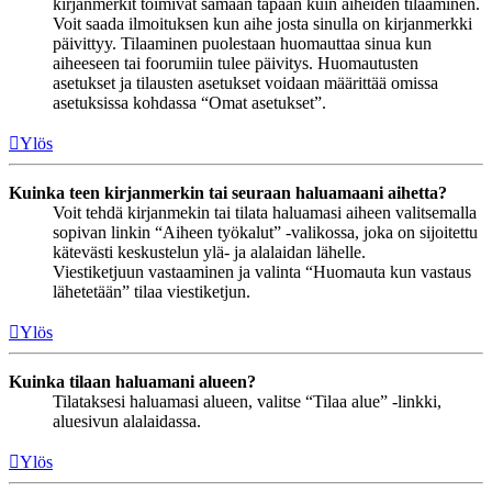
kirjanmerkit toimivat samaan tapaan kuin aiheiden tilaaminen.
Voit saada ilmoituksen kun aihe josta sinulla on kirjanmerkki
päivittyy. Tilaaminen puolestaan huomauttaa sinua kun
aiheeseen tai foorumiin tulee päivitys. Huomautusten
asetukset ja tilausten asetukset voidaan määrittää omissa
asetuksissa kohdassa “Omat asetukset”.
Ylös
Kuinka teen kirjanmerkin tai seuraan haluamaani aihetta?
Voit tehdä kirjanmekin tai tilata haluamasi aiheen valitsemalla
sopivan linkin “Aiheen työkalut” -valikossa, joka on sijoitettu
kätevästi keskustelun ylä- ja alalaidan lähelle.
Viestiketjuun vastaaminen ja valinta “Huomauta kun vastaus
lähetetään” tilaa viestiketjun.
Ylös
Kuinka tilaan haluamani alueen?
Tilataksesi haluamasi alueen, valitse “Tilaa alue” -linkki,
aluesivun alalaidassa.
Ylös