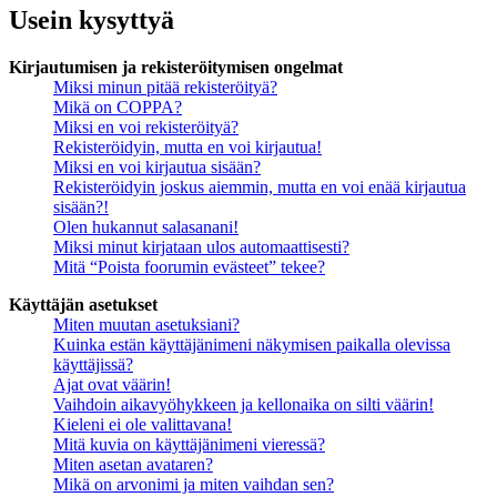
Usein kysyttyä
Kirjautumisen ja rekisteröitymisen ongelmat
Miksi minun pitää rekisteröityä?
Mikä on COPPA?
Miksi en voi rekisteröityä?
Rekisteröidyin, mutta en voi kirjautua!
Miksi en voi kirjautua sisään?
Rekisteröidyin joskus aiemmin, mutta en voi enää kirjautua
sisään?!
Olen hukannut salasanani!
Miksi minut kirjataan ulos automaattisesti?
Mitä “Poista foorumin evästeet” tekee?
Käyttäjän asetukset
Miten muutan asetuksiani?
Kuinka estän käyttäjänimeni näkymisen paikalla olevissa
käyttäjissä?
Ajat ovat väärin!
Vaihdoin aikavyöhykkeen ja kellonaika on silti väärin!
Kieleni ei ole valittavana!
Mitä kuvia on käyttäjänimeni vieressä?
Miten asetan avataren?
Mikä on arvonimi ja miten vaihdan sen?