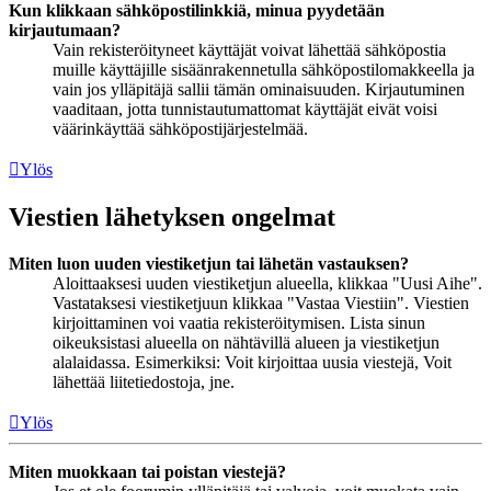
Kun klikkaan sähköpostilinkkiä, minua pyydetään
kirjautumaan?
Vain rekisteröityneet käyttäjät voivat lähettää sähköpostia
muille käyttäjille sisäänrakennetulla sähköpostilomakkeella ja
vain jos ylläpitäjä sallii tämän ominaisuuden. Kirjautuminen
vaaditaan, jotta tunnistautumattomat käyttäjät eivät voisi
väärinkäyttää sähköpostijärjestelmää.
Ylös
Viestien lähetyksen ongelmat
Miten luon uuden viestiketjun tai lähetän vastauksen?
Aloittaaksesi uuden viestiketjun alueella, klikkaa "Uusi Aihe".
Vastataksesi viestiketjuun klikkaa "Vastaa Viestiin". Viestien
kirjoittaminen voi vaatia rekisteröitymisen. Lista sinun
oikeuksistasi alueella on nähtävillä alueen ja viestiketjun
alalaidassa. Esimerkiksi: Voit kirjoittaa uusia viestejä, Voit
lähettää liitetiedostoja, jne.
Ylös
Miten muokkaan tai poistan viestejä?