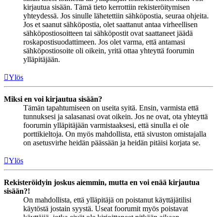
kirjautua sisään. Tämä tieto kerrottiin rekisteröitymisen
yhteydessä. Jos sinulle lähetettiin sähköpostia, seuraa ohjeita.
Jos et saanut sähköpostia, olet saattanut antaa virheellisen
sähköpostiosoitteen tai sähköpostit ovat saattaneet jäädä
roskapostisuodattimeen. Jos olet varma, että antamasi
sähköpostiosoite oli oikein, yritä ottaa yhteyttä foorumin
ylläpitäjään.
Ylös
Miksi en voi kirjautua sisään?
Tämän tapahtumiseen on useita syitä. Ensin, varmista että
tunnuksesi ja salasanasi ovat oikein. Jos ne ovat, ota yhteyttä
foorumin ylläpitäjään varmistaaksesi, että sinulla ei ole
porttikieltoja. On myös mahdollista, että sivuston omistajalla
on asetusvirhe heidän päässään ja heidän pitäisi korjata se.
Ylös
Rekisteröidyin joskus aiemmin, mutta en voi enää kirjautua
sisään?!
On mahdollista, että ylläpitäjä on poistanut käyttäjätilisi
käytöstä jostain syystä. Useat foorumit myös poistavat