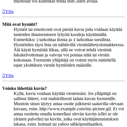
muotoilut voi kuitenkin tehdä BBCoden avulla.
Ylös
Mitä ovat hymiöt?
Hymiöt tai emoticonit ovat pieniä kuvia joita voidaan käyttää
tunteiden ilmaisemiseen lyhyitä koodeja käyttämällä.
Esimerkiksi :) tarkoittaa iloista ja :( tarkoittaa surullista.
Hymiöiden täysi lista on nähtävillä viestinlähetyslomakkeessa.
Älä käytä hymiöitä liikaa, sillä ne voivat tehdä viestistä
lukukelvottoman ja valvoja voi poistaa niitä tai viestin
kokonaan. Foorumin ylläpitäjä on voinut myös määritellä
rajan yksittäisen viestin hymiöiden määrälle.
Ylös
Voinko lähettää kuvia?
Kyllä, kuvia voidaan käyttää viesteissäsi. Jos ylläpitäjä on
sallinut liitteet, voit mahdollisesti ladata kuvan foorumille.
Muutoin sinun täytyy antaa osoite julkisesti saatavilla olevaan
kuvaan, esim. http://www.example.com/my-picture.gif. Et voi
antaa osoitetta omalla koneellasi oleviin kuviin (ellei se ole
yleinen palvelin) tai kuviin, jotka ovat käyttäjätunnistuksen
takana, esim. hotmail tai yahoo sähköpostilaatikot,