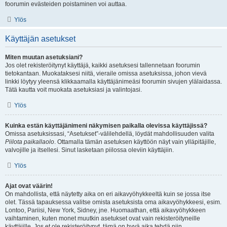
foorumin evästeiden poistaminen voi auttaa.
Ylös
Käyttäjän asetukset
Miten muutan asetuksiani?
Jos olet rekisteröitynyt käyttäjä, kaikki asetuksesi tallennetaan foorumin
tietokantaan. Muokataksesi niitä, vieraile omissa asetuksissa, johon vievä
linkki löytyy yleensä klikkaamalla käyttäjänimeäsi foorumin sivujen ylälaidassa.
Tätä kautta voit muokata asetuksiasi ja valintojasi.
Ylös
Kuinka estän käyttäjänimeni näkymisen paikalla olevissa käyttäjissä?
Omissa asetuksissasi, “Asetukset”-välilehdellä, löydät mahdollisuuden valita
Piilota paikallaolo
. Ottamalla tämän asetuksen käyttöön näyt vain ylläpitäjille,
valvojille ja itsellesi. Sinut lasketaan piilossa oleviin käyttäjiin.
Ylös
Ajat ovat väärin!
On mahdollista, että näytetty aika on eri aikavyöhykkeeltä kuin se jossa itse
olet. Tässä tapauksessa valitse omista asetuksista oma aikavyöhykkeesi, esim.
Lontoo, Pariisi, New York, Sidney, jne. Huomaathan, että aikavyöhykkeen
vaihtaminen, kuten monet muutkin asetukset ovat vain rekisteröityneille
käyttäjille. Jos et ole rekisteröitynyt, tämä on hyvä aika tehdä niin.