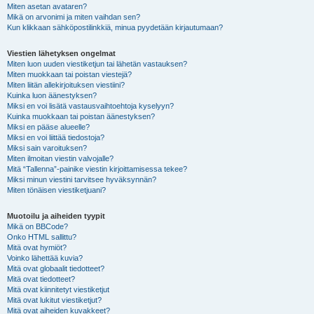
Miten asetan avataren?
Mikä on arvonimi ja miten vaihdan sen?
Kun klikkaan sähköpostilinkkiä, minua pyydetään kirjautumaan?
Viestien lähetyksen ongelmat
Miten luon uuden viestiketjun tai lähetän vastauksen?
Miten muokkaan tai poistan viestejä?
Miten liitän allekirjoituksen viestiini?
Kuinka luon äänestyksen?
Miksi en voi lisätä vastausvaihtoehtoja kyselyyn?
Kuinka muokkaan tai poistan äänestyksen?
Miksi en pääse alueelle?
Miksi en voi liittää tiedostoja?
Miksi sain varoituksen?
Miten ilmoitan viestin valvojalle?
Mitä “Tallenna”-painike viestin kirjoittamisessa tekee?
Miksi minun viestini tarvitsee hyväksynnän?
Miten tönäisen viestiketjuani?
Muotoilu ja aiheiden tyypit
Mikä on BBCode?
Onko HTML sallittu?
Mitä ovat hymiöt?
Voinko lähettää kuvia?
Mitä ovat globaalit tiedotteet?
Mitä ovat tiedotteet?
Mitä ovat kiinnitetyt viestiketjut
Mitä ovat lukitut viestiketjut?
Mitä ovat aiheiden kuvakkeet?