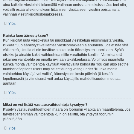
viestin kirjoituslomakkeessa. Voit myös lisätä allekirjoituksen automaattisesti
aina kaikkiin viesteihisi tekemällä valinnan omissa asetuksissa. Jos teet niin,
voit silti estää allekirjoituksen liittämisen yksittäiseen viestiin poistamalla
valinnan viestinkirjoituslomakkeessa.
Ylös
Kuinka luon äänestyksen?
Kun kirjoitat uuta viestiketjua tai muokkaat viestiketjun ensimmäistä viestiä,
klikkaa "Luo äänestys"-välilehteä viestilomakkeen alapuolella. Jos et näe tätä
välilehteä, sinulla ei ole tarvittavia oikeuksia äänestysten luomiseen. Syötä
otsikko ja ainakin kaksi vaihtoehtoa niille varattuihin kenttiin. Varmista että
jokainen vaihtoehto on omalla rivillään tekstikentässä. Voit myös määritellä
kuinka monta vaihtoehtoa käyttäjät voivat valita kohdasta You can also set the
number of options users may select during voting under “Kuinka monta
vaihtoehtoa käyttäjä voi valita”, äänestyksen kesto päivinä (0 kestää
loputtomasti) ja viimeisenä voit antaa käyttäjille mahdollisuuden muuttaa
ääntään.
Ylös
Miksi en voi lisätä vastausvaihtoehtoja kyselyyn?
Kyselyn vastausvaihtoehtojen määrä on foorumin ylläpitäjän määrittelemä. Jos
tarvitset enemmän vaihtoehtoja kuin on sallittu, ota yhteyttä foorumin
ylläpitäjään.
Ylös