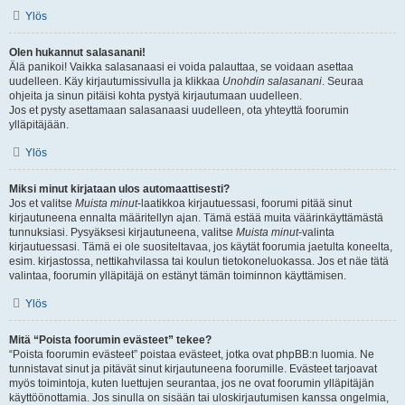
Ylös
Olen hukannut salasanani!
Älä panikoi! Vaikka salasanaasi ei voida palauttaa, se voidaan asettaa
uudelleen. Käy kirjautumissivulla ja klikkaa
Unohdin salasanani
. Seuraa
ohjeita ja sinun pitäisi kohta pystyä kirjautumaan uudelleen.
Jos et pysty asettamaan salasanaasi uudelleen, ota yhteyttä foorumin
ylläpitäjään.
Ylös
Miksi minut kirjataan ulos automaattisesti?
Jos et valitse
Muista minut
-laatikkoa kirjautuessasi, foorumi pitää sinut
kirjautuneena ennalta määritellyn ajan. Tämä estää muita väärinkäyttämästä
tunnuksiasi. Pysyäksesi kirjautuneena, valitse
Muista minut
-valinta
kirjautuessasi. Tämä ei ole suositeltavaa, jos käytät foorumia jaetulta koneelta,
esim. kirjastossa, nettikahvilassa tai koulun tietokoneluokassa. Jos et näe tätä
valintaa, foorumin ylläpitäjä on estänyt tämän toiminnon käyttämisen.
Ylös
Mitä “Poista foorumin evästeet” tekee?
“Poista foorumin evästeet” poistaa evästeet, jotka ovat phpBB:n luomia. Ne
tunnistavat sinut ja pitävät sinut kirjautuneena foorumille. Evästeet tarjoavat
myös toimintoja, kuten luettujen seurantaa, jos ne ovat foorumin ylläpitäjän
käyttöönottamia. Jos sinulla on sisään tai uloskirjautumisen kanssa ongelmia,