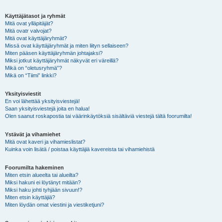
Käyttäjätasot ja ryhmät
Mitä ovat ylläpitäjät?
Mitä ovatr valvojat?
Mitä ovat käyttäjäryhmät?
Missä ovat käyttäjäryhmät ja miten liityn sellaiseen?
Miten pääsen käyttäjäryhmän johtajaksi?
Miksi jotkut käyttäjäryhmät näkyvät eri väreillä?
Mikä on “oletusryhmä”?
Mikä on “Tiimi” linkki?
Yksityisviestit
En voi lähettää yksityisviestejä!
Saan yksityisviestejä joita en halua!
Olen saanut roskapostia tai väärinkäytöksiä sisältäviä viestejä tältä foorumilta!
Ystävät ja vihamiehet
Mitä ovat kaveri ja vihamieslistat?
Kuinka voin lisätä / poistaa käyttäjiä kavereista tai vihamiehistä
Foorumilta hakeminen
Miten etsin alueelta tai alueilta?
Miksi hakuni ei löytänyt mitään?
Miksi haku johti tyhjään sivuun!?
Miten etsin käyttäjiä?
Miten löydän omat viestini ja viestiketjuni?