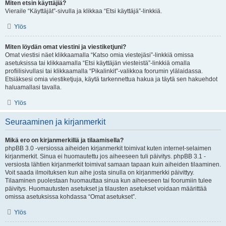
Miten etsin käyttäjiä?
Vieraile “Käyttäjät”-sivulla ja klikkaa “Etsi käyttäjä”-linkkiä.
Ylös
Miten löydän omat viestini ja viestiketjuni?
Omat viestisi näet klikkaamalla “Katso omia viestejäsi”-linkkiä omissa
asetuksissa tai klikkaamalla “Etsi käyttäjän viesteistä”-linkkiä omalla
profiilisivullasi tai klikkaamalla “Pikalinkit”-valikkoa foorumin ylälaidassa.
Etsiäksesi omia viestiketjuja, käytä tarkennettua hakua ja täytä sen hakuehdot
haluamallasi tavalla.
Ylös
Seuraaminen ja kirjanmerkit
Mikä ero on kirjanmerkillä ja tilaamisella?
phpBB 3.0 -versiossa aiheiden kirjanmerkit toimivat kuten internet-selaimen
kirjanmerkit. Sinua ei huomautettu jos aiheeseen tuli päivitys. phpBB 3.1 -
versiosta lähtien kirjanmerkit toimivat samaan tapaan kuin aiheiden tilaaminen.
Voit saada ilmoituksen kun aihe josta sinulla on kirjanmerkki päivittyy.
Tilaaminen puolestaan huomauttaa sinua kun aiheeseen tai foorumiin tulee
päivitys. Huomautusten asetukset ja tilausten asetukset voidaan määrittää
omissa asetuksissa kohdassa “Omat asetukset”.
Ylös