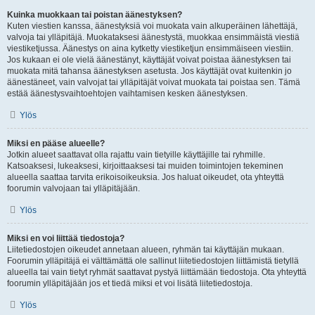
Kuinka muokkaan tai poistan äänestyksen?
Kuten viestien kanssa, äänestyksiä voi muokata vain alkuperäinen lähettäjä,
valvoja tai ylläpitäjä. Muokataksesi äänestystä, muokkaa ensimmäistä viestiä
viestiketjussa. Äänestys on aina kytketty viestiketjun ensimmäiseen viestiin.
Jos kukaan ei ole vielä äänestänyt, käyttäjät voivat poistaa äänestyksen tai
muokata mitä tahansa äänestyksen asetusta. Jos käyttäjät ovat kuitenkin jo
äänestäneet, vain valvojat tai ylläpitäjät voivat muokata tai poistaa sen. Tämä
estää äänestysvaihtoehtojen vaihtamisen kesken äänestyksen.
Ylös
Miksi en pääse alueelle?
Jotkin alueet saattavat olla rajattu vain tietyille käyttäjille tai ryhmille.
Katsoaksesi, lukeaksesi, kirjoittaaksesi tai muiden toimintojen tekeminen
alueella saattaa tarvita erikoisoikeuksia. Jos haluat oikeudet, ota yhteyttä
foorumin valvojaan tai ylläpitäjään.
Ylös
Miksi en voi liittää tiedostoja?
Liitetiedostojen oikeudet annetaan alueen, ryhmän tai käyttäjän mukaan.
Foorumin ylläpitäjä ei välttämättä ole sallinut liitetiedostojen liittämistä tietyllä
alueella tai vain tietyt ryhmät saattavat pystyä liittämään tiedostoja. Ota yhteyttä
foorumin ylläpitäjään jos et tiedä miksi et voi lisätä liitetiedostoja.
Ylös