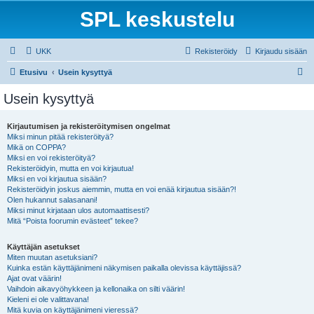
SPL keskustelu
UKK
Rekisteröidy
Kirjaudu sisään
E
Etusivu
Usein kysyttyä
t
Usein kysyttyä
s
i
Kirjautumisen ja rekisteröitymisen ongelmat
Miksi minun pitää rekisteröityä?
Mikä on COPPA?
Miksi en voi rekisteröityä?
Rekisteröidyin, mutta en voi kirjautua!
Miksi en voi kirjautua sisään?
Rekisteröidyin joskus aiemmin, mutta en voi enää kirjautua sisään?!
Olen hukannut salasanani!
Miksi minut kirjataan ulos automaattisesti?
Mitä “Poista foorumin evästeet” tekee?
Käyttäjän asetukset
Miten muutan asetuksiani?
Kuinka estän käyttäjänimeni näkymisen paikalla olevissa käyttäjissä?
Ajat ovat väärin!
Vaihdoin aikavyöhykkeen ja kellonaika on silti väärin!
Kieleni ei ole valittavana!
Mitä kuvia on käyttäjänimeni vieressä?