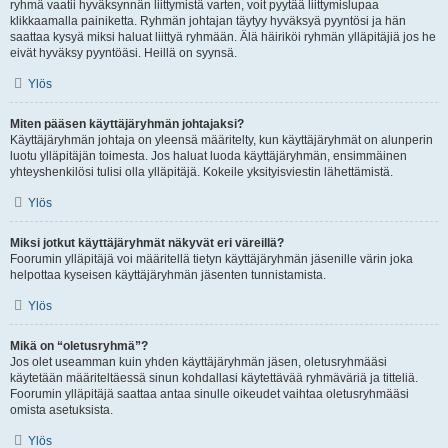
ryhmä vaatii hyväksynnän liittymistä varten, voit pyytää liittymislupaa
klikkaamalla painiketta. Ryhmän johtajan täytyy hyväksyä pyyntösi ja hän
saattaa kysyä miksi haluat liittyä ryhmään. Älä häiriköi ryhmän ylläpitäjiä jos he
eivät hyväksy pyyntöäsi. Heillä on syynsä.
Ylös
Miten pääsen käyttäjäryhmän johtajaksi?
Käyttäjäryhmän johtaja on yleensä määritelty, kun käyttäjäryhmät on alunperin
luotu ylläpitäjän toimesta. Jos haluat luoda käyttäjäryhmän, ensimmäinen
yhteyshenkilösi tulisi olla ylläpitäjä. Kokeile yksityisviestin lähettämistä.
Ylös
Miksi jotkut käyttäjäryhmät näkyvät eri väreillä?
Foorumin ylläpitäjä voi määritellä tietyn käyttäjäryhmän jäsenille värin joka
helpottaa kyseisen käyttäjäryhmän jäsenten tunnistamista.
Ylös
Mikä on “oletusryhmä”?
Jos olet useamman kuin yhden käyttäjäryhmän jäsen, oletusryhmääsi
käytetään määriteltäessä sinun kohdallasi käytettävää ryhmäväriä ja titteliä.
Foorumin ylläpitäjä saattaa antaa sinulle oikeudet vaihtaa oletusryhmääsi
omista asetuksista.
Ylös