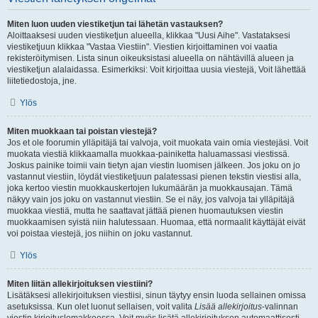
Miten luon uuden viestiketjun tai lähetän vastauksen?
Aloittaaksesi uuden viestiketjun alueella, klikkaa "Uusi Aihe". Vastataksesi
viestiketjuun klikkaa "Vastaa Viestiin". Viestien kirjoittaminen voi vaatia
rekisteröitymisen. Lista sinun oikeuksistasi alueella on nähtävillä alueen ja
viestiketjun alalaidassa. Esimerkiksi: Voit kirjoittaa uusia viestejä, Voit lähettää
liitetiedostoja, jne.
Ylös
Miten muokkaan tai poistan viestejä?
Jos et ole foorumin ylläpitäjä tai valvoja, voit muokata vain omia viestejäsi. Voit
muokata viestiä klikkaamalla muokkaa-painiketta haluamassasi viestissä.
Joskus painike toimii vain tietyn ajan viestin luomisen jälkeen. Jos joku on jo
vastannut viestiin, löydät viestiketjuun palatessasi pienen tekstin viestisi alla,
joka kertoo viestin muokkauskertojen lukumäärän ja muokkausajan. Tämä
näkyy vain jos joku on vastannut viestiin. Se ei näy, jos valvoja tai ylläpitäjä
muokkaa viestiä, mutta he saattavat jättää pienen huomautuksen viestin
muokkaamisen syistä niin halutessaan. Huomaa, että normaalit käyttäjät eivät
voi poistaa viestejä, jos niihin on joku vastannut.
Ylös
Miten liitän allekirjoituksen viestiini?
Lisätäksesi allekirjoituksen viestiisi, sinun täytyy ensin luoda sellainen omissa
asetuksissa. Kun olet luonut sellaisen, voit valita
Lisää allekirjoitus
-valinnan