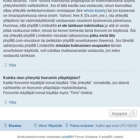
Kuka tahansa “Tiimi”-sivulla mainituista ylläpitäjistä on todennäköisesti sopiva
yhteyshenkilö valituksillesi. Jos et tätä kautta saa vastausta, sinun kannattaa
ottaa yhteyttä verkkotunnuksen omistajaan (tee
whois-kysely
) tai jos kyseessä
on ilmaispalvelussa oleva (esim. Yahoo!, free.fr, f2s.com, jne.), ota yhteyttä
ylläpitoon tai väärinkäytöksistä vastaavaan osastoon kyseisessä palvelussa.
Huomaa, että phpBB Limitedillä
ei ole lainkaan toimivaltaa
ja sitä ei voida
pitää vastuussa miten, missä tai kenen toimesta tämä foorumi on käytössä. Älä
ota yhteyttä phpBB Limitediin missään lakiasioissa
jotka eivät liity
phpBB.com-sivustoon tai pelkkään phpBB-sovellukseen itseensä. Jos lähetät
sähköpostia phpBB Limitedille
mistään kolmannen osapuolen
tämän
sovelluksen käytöstä, voit odottaa niukkasanaista vastausta, jos edes
vastausta lainkaan.
Ylös
Kuinka otan yhteyttä foorumin ylläpitäjään?
Kaikki foorumin käyttäjät voivat käyttää “Ota yhteyttä” -lomaketta, jos täämä
vaihtoehto on foorumin ylläpitäjän mahdollistama.
Foorumin käyttäjät voivat käyttää myös “Tiimi”-linkkiä.
Ylös
Hyppää
Etusivu
Viesti Ylläpidolle
Poista evästeet
Kaikki ajat ovat
UTC+03:00
Keskustelufoorumin ohjelmisto
phpBB
® Forum Software © phpBB Limited