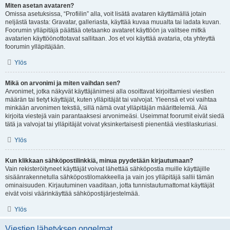
Miten asetan avataren?
Omissa asetuksissa, “Profiilin” alla, voit lisätä avataren käyttämällä jotain
neljästä tavasta: Gravatar, galleriasta, käyttää kuvaa muualta tai ladata kuvan.
Foorumin ylläpitäjä päättää otetaanko avataret käyttöön ja valitsee mitkä
avatarien käyttöönottotavat sallitaan. Jos et voi käyttää avataria, ota yhteyttä
foorumin ylläpitäjään.
Ylös
Mikä on arvonimi ja miten vaihdan sen?
Arvonimet, jotka näkyvät käyttäjänimesi alla osoittavat kirjoittamiesi viestien
määrän tai tietyt käyttäjät, kuten ylläpitäjät tai valvojat. Yleensä et voi vaihtaa
minkään arvonimen tekstiä, sillä nämä ovat ylläpitäjän määrittelemiä. Älä
kirjoita viestejä vain parantaaksesi arvonimeäsi. Useimmat foorumit eivät siedä
tätä ja valvojat tai ylläpitäjät voivat yksinkertaisesti pienentää viestilaskuriasi.
Ylös
Kun klikkaan sähköpostilinkkiä, minua pyydetään kirjautumaan?
Vain rekisteröityneet käyttäjät voivat lähettää sähköpostia muille käyttäjille
sisäänrakennetulla sähköpostilomakkeella ja vain jos ylläpitäjä sallii tämän
ominaisuuden. Kirjautuminen vaaditaan, jotta tunnistautumattomat käyttäjät
eivät voisi väärinkäyttää sähköpostijärjestelmää.
Ylös
Viestien lähetyksen ongelmat