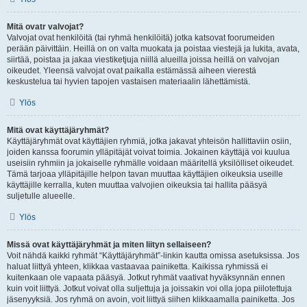
Mitä ovatr valvojat?
Valvojat ovat henkilöitä (tai ryhmä henkilöitä) jotka katsovat foorumeiden
perään päivittäin. Heillä on on valta muokata ja poistaa viestejä ja lukita, avata,
siirtää, poistaa ja jakaa viestiketjuja niillä alueilla joissa heillä on valvojan
oikeudet. Yleensä valvojat ovat paikalla estämässä aiheen vierestä
keskustelua tai hyvien tapojen vastaisen materiaalin lähettämistä.
Ylös
Mitä ovat käyttäjäryhmät?
Käyttäjäryhmät ovat käyttäjien ryhmiä, jotka jakavat yhteisön hallittaviin osiin,
joiden kanssa foorumin ylläpitäjät voivat toimia. Jokainen käyttäjä voi kuulua
useisiin ryhmiin ja jokaiselle ryhmälle voidaan määritellä yksilölliset oikeudet.
Tämä tarjoaa ylläpitäjille helpon tavan muuttaa käyttäjien oikeuksia useille
käyttäjille kerralla, kuten muuttaa valvojien oikeuksia tai hallita pääsyä
suljetulle alueelle.
Ylös
Missä ovat käyttäjäryhmät ja miten liityn sellaiseen?
Voit nähdä kaikki ryhmät “Käyttäjäryhmät”-linkin kautta omissa asetuksissa. Jos
haluat liittyä yhteen, klikkaa vastaavaa painiketta. Kaikissa ryhmissä ei
kuitenkaan ole vapaata pääsyä. Jotkut ryhmät vaativat hyväksynnän ennen
kuin voit liittyä. Jotkut voivat olla suljettuja ja joissakin voi olla jopa piilotettuja
jäsenyyksiä. Jos ryhmä on avoin, voit liittyä siihen klikkaamalla painiketta. Jos