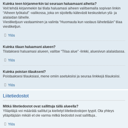
Kuinka teen kirjanmerkin tai seuraan haluamaani aihetta?
Voit tehdä kirjanmekin tai tilata haluamasi aiheen valitsemalla sopivan linkin
“Aiheen työkalut” -valikossa, joka on sijoitettu kätevästi keskustelun ylä- ja
alalaidan lähelle.
Viestiketjuun vastaaminen ja valinta “Huomauta kun vastaus lähetetään” tilaa
viestiketjun.
Ylös
Kuinka tilaan haluamani alueen?
Tilataksesi haluamasi alueen, valitse “Tilaa alue” -linkki, aluesivun alalaidassa.
Ylös
Kuinka poistan tilaukseni?
Poistaaksesi tilauksiasi, mene omiin asetuksiisi ja seuraa linkkejä tilauksiisi.
Ylös
Liitetiedostot
Mitkä liitetiedostot ovat sallittuja tällä alueella?
Ylläpitäjä voi määrätä sallitut ja kielletyt liitetiedostojen tyypit. Ota yhteys
ylläpitäjään mikäli et ole varma mitkä tiedostot ovat sallittuja..
Ylös