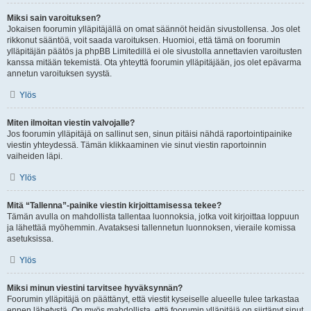
Miksi sain varoituksen?
Jokaisen foorumin ylläpitäjällä on omat säännöt heidän sivustollensa. Jos olet
rikkonut sääntöä, voit saada varoituksen. Huomioi, että tämä on foorumin
ylläpitäjän päätös ja phpBB Limitedillä ei ole sivustolla annettavien varoitusten
kanssa mitään tekemistä. Ota yhteyttä foorumin ylläpitäjään, jos olet epävarma
annetun varoituksen syystä.
Ylös
Miten ilmoitan viestin valvojalle?
Jos foorumin ylläpitäjä on sallinut sen, sinun pitäisi nähdä raportointipainike
viestin yhteydessä. Tämän klikkaaminen vie sinut viestin raportoinnin
vaiheiden läpi.
Ylös
Mitä “Tallenna”-painike viestin kirjoittamisessa tekee?
Tämän avulla on mahdollista tallentaa luonnoksia, jotka voit kirjoittaa loppuun
ja lähettää myöhemmin. Avataksesi tallennetun luonnoksen, vieraile komissa
asetuksissa.
Ylös
Miksi minun viestini tarvitsee hyväksynnän?
Foorumin ylläpitäjä on päättänyt, että viestit kyseiselle alueelle tulee tarkastaa
ennen lähetystä. On myös mahdollista, että foorumin ylläpitäjä on siirtänyt sinut