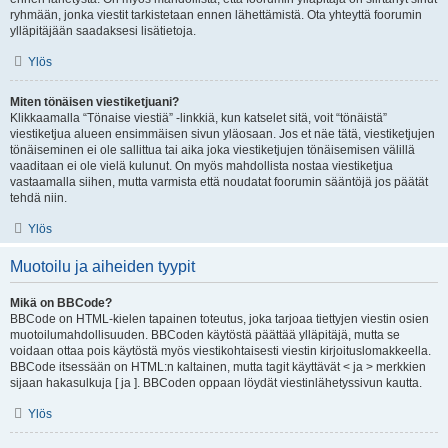
ryhmään, jonka viestit tarkistetaan ennen lähettämistä. Ota yhteyttä foorumin
ylläpitäjään saadaksesi lisätietoja.
Ylös
Miten tönäisen viestiketjuani?
Klikkaamalla “Tönaise viestiä” -linkkiä, kun katselet sitä, voit “tönäistä”
viestiketjua alueen ensimmäisen sivun yläosaan. Jos et näe tätä, viestiketjujen
tönäiseminen ei ole sallittua tai aika joka viestiketjujen tönäisemisen välillä
vaaditaan ei ole vielä kulunut. On myös mahdollista nostaa viestiketjua
vastaamalla siihen, mutta varmista että noudatat foorumin sääntöjä jos päätät
tehdä niin.
Ylös
Muotoilu ja aiheiden tyypit
Mikä on BBCode?
BBCode on HTML-kielen tapainen toteutus, joka tarjoaa tiettyjen viestin osien
muotoilumahdollisuuden. BBCoden käytöstä päättää ylläpitäjä, mutta se
voidaan ottaa pois käytöstä myös viestikohtaisesti viestin kirjoituslomakkeella.
BBCode itsessään on HTML:n kaltainen, mutta tagit käyttävät < ja > merkkien
sijaan hakasulkuja [ ja ]. BBCoden oppaan löydät viestinlähetyssivun kautta.
Ylös