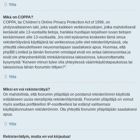
Ylös
Mikä on COPPA?
COPPA, tai Children’s Online Privacy Protection Act of 1998, on
yhdysvaltalainen laki, joka vaatii kaikkien verkkosivustojen, jotka mahdollisesti
keräävät alle 13-vuotiailta tietoja, hankkia huoltajan kirjallisen luvan tietojen
keräämiseen alle 13-vuotiaalta. Jos olet epävarma koskeeko tämä sinua
rekisteröityvänä käyttäjänä tai verkkosivua jolle olet rekisteröitymässä, ota
yhteyttä oikeudelliseen neuvonantajaan saadaksesi apua. Huomaa, että
phpBB Limited ja tämän foorumin omistajat eivät voi antaa lakineuvontaa ja
eivät ole yhteyshenkilöitä minkäänlaisissa lakiasioissa, lukuunottamatta
kysymystä “Keneen minun tulee olla yhteydessä väärinkäytöstapauksissa tai
lakiasioissa tähän foorumiin liittyen?”.
Ylös
Miksi en voi rekisteröityä?
On mahdollista, että foorumin ylläpitäjä on poistanut rekisteröinnin käytöstä
estääkseen uusia vierailijoita rekisteröitymästä. Foorumin ylläpitäjä on voinut
myös asettaa porttikiellon IP-osoitteellesi tai estänyt valitsemasi
käyttäjätunnuksen rekisteröinnin. Ota yhteyttä foorumin ylläpitäjään saadaksesi
apua.
Ylös
Rekisteröidyin, mutta en voi kirjautua!