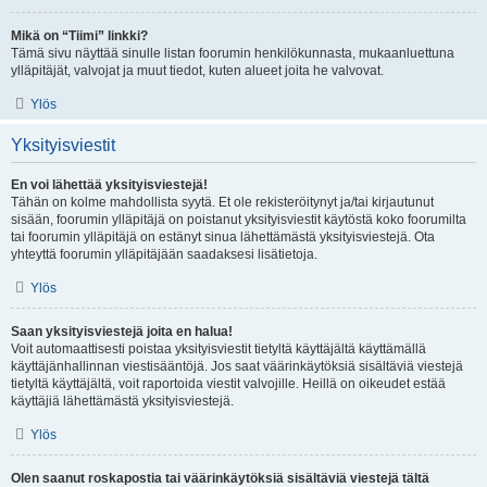
Mikä on “Tiimi” linkki?
Tämä sivu näyttää sinulle listan foorumin henkilökunnasta, mukaanluettuna
ylläpitäjät, valvojat ja muut tiedot, kuten alueet joita he valvovat.
Ylös
Yksityisviestit
En voi lähettää yksityisviestejä!
Tähän on kolme mahdollista syytä. Et ole rekisteröitynyt ja/tai kirjautunut
sisään, foorumin ylläpitäjä on poistanut yksityisviestit käytöstä koko foorumilta
tai foorumin ylläpitäjä on estänyt sinua lähettämästä yksityisviestejä. Ota
yhteyttä foorumin ylläpitäjään saadaksesi lisätietoja.
Ylös
Saan yksityisviestejä joita en halua!
Voit automaattisesti poistaa yksityisviestit tietyltä käyttäjältä käyttämällä
käyttäjänhallinnan viestisääntöjä. Jos saat väärinkäytöksiä sisältäviä viestejä
tietyltä käyttäjältä, voit raportoida viestit valvojille. Heillä on oikeudet estää
käyttäjiä lähettämästä yksityisviestejä.
Ylös
Olen saanut roskapostia tai väärinkäytöksiä sisältäviä viestejä tältä