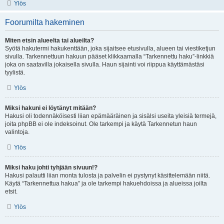
Ylös
Foorumilta hakeminen
Miten etsin alueelta tai alueilta?
Syötä hakutermi hakukenttään, joka sijaitsee etusivulla, alueen tai viestiketjun
sivulla. Tarkennettuun hakuun pääset klikkaamalla “Tarkennettu haku”-linkkiä
joka on saatavilla jokaisella sivulla. Haun sijainti voi riippua käyttämästäsi
tyylistä.
Ylös
Miksi hakuni ei löytänyt mitään?
Hakusi oli todennäköisesti liian epämääräinen ja sisälsi useita yleisiä termejä,
joita phpBB ei ole indeksoinut. Ole tarkempi ja käytä Tarkennetun haun
valintoja.
Ylös
Miksi haku johti tyhjään sivuun!?
Hakusi palautti liian monta tulosta ja palvelin ei pystynyt käsittelemään niitä.
Käytä “Tarkennettua hakua” ja ole tarkempi hakuehdoissa ja alueissa joilta
etsit.
Ylös