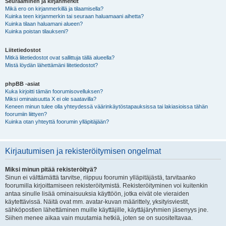
Seuraaminen ja kirjanmerkit
Mikä ero on kirjanmerkillä ja tilaamisella?
Kuinka teen kirjanmerkin tai seuraan haluamaani aihetta?
Kuinka tilaan haluamani alueen?
Kuinka poistan tilaukseni?
Liitetiedostot
Mitkä liitetiedostot ovat sallittuja tällä alueella?
Mistä löydän lähettämäni liitetiedostot?
phpBB -asiat
Kuka kirjoitti tämän foorumisovelluksen?
Miksi ominaisuutta X ei ole saatavilla?
Keneen minun tulee olla yhteydessä väärinkäytöstapauksissa tai lakiasioissa tähän
foorumiin liittyen?
Kuinka otan yhteyttä foorumin ylläpitäjään?
Kirjautumisen ja rekisteröitymisen ongelmat
Miksi minun pitää rekisteröityä?
Sinun ei välttämättä tarvitse, riippuu foorumin ylläpitäjästä, tarvitaanko
foorumilla kirjoittamiseen rekisteröitymistä. Rekisteröityminen voi kuitenkin
antaa sinulle lisää ominaisuuksia käyttöön, jotka eivät ole vieraiden
käytettävissä. Näitä ovat mm. avatar-kuvan määrittely, yksityisviestit,
sähköpostien lähettäminen muille käyttäjille, käyttäjäryhmien jäsenyys jne.
Siihen menee aikaa vain muutamia hetkiä, joten se on suositeltavaa.