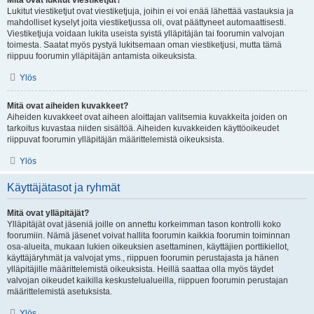
Mitä ovat lukitut viestiketjut?
Lukitut viestiketjut ovat viestiketjuja, joihin ei voi enää lähettää vastauksia ja
mahdolliset kyselyt joita viestiketjussa oli, ovat päättyneet automaattisesti.
Viestiketjuja voidaan lukita useista syistä ylläpitäjän tai foorumin valvojan
toimesta. Saatat myös pystyä lukitsemaan oman viestiketjusi, mutta tämä
riippuu foorumin ylläpitäjän antamista oikeuksista.
Ylös
Mitä ovat aiheiden kuvakkeet?
Aiheiden kuvakkeet ovat aiheen aloittajan valitsemia kuvakkeita joiden on
tarkoitus kuvastaa niiden sisältöä. Aiheiden kuvakkeiden käyttöoikeudet
riippuvat foorumin ylläpitäjän määrittelemistä oikeuksista.
Ylös
Käyttäjätasot ja ryhmät
Mitä ovat ylläpitäjät?
Ylläpitäjät ovat jäseniä joille on annettu korkeimman tason kontrolli koko
foorumiin. Nämä jäsenet voivat hallita foorumin kaikkia foorumin toiminnan
osa-alueita, mukaan lukien oikeuksien asettaminen, käyttäjien porttikiellot,
käyttäjäryhmät ja valvojat yms., riippuen foorumin perustajasta ja hänen
ylläpitäjille määrittelemistä oikeuksista. Heillä saattaa olla myös täydet
valvojan oikeudet kaikilla keskustelualueilla, riippuen foorumin perustajan
määrittelemistä asetuksista.
Ylös