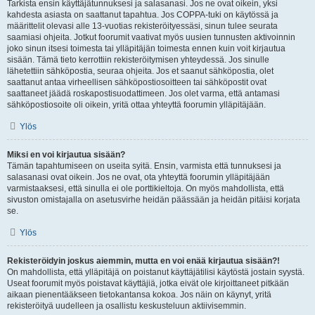
Tarkista ensin käyttäjätunnuksesi ja salasanasi. Jos ne ovat oikein, yksi
kahdesta asiasta on saattanut tapahtua. Jos COPPA-tuki on käytössä ja
määrittelit olevasi alle 13-vuotias rekisteröityessäsi, sinun tulee seurata
saamiasi ohjeita. Jotkut foorumit vaativat myös uusien tunnusten aktivoinnin
joko sinun itsesi toimesta tai ylläpitäjän toimesta ennen kuin voit kirjautua
sisään. Tämä tieto kerrottiin rekisteröitymisen yhteydessä. Jos sinulle
lähetettiin sähköpostia, seuraa ohjeita. Jos et saanut sähköpostia, olet
saattanut antaa virheellisen sähköpostiosoitteen tai sähköpostit ovat
saattaneet jäädä roskapostisuodattimeen. Jos olet varma, että antamasi
sähköpostiosoite oli oikein, yritä ottaa yhteyttä foorumin ylläpitäjään.
Ylös
Miksi en voi kirjautua sisään?
Tämän tapahtumiseen on useita syitä. Ensin, varmista että tunnuksesi ja
salasanasi ovat oikein. Jos ne ovat, ota yhteyttä foorumin ylläpitäjään
varmistaaksesi, että sinulla ei ole porttikieltoja. On myös mahdollista, että
sivuston omistajalla on asetusvirhe heidän päässään ja heidän pitäisi korjata
se.
Ylös
Rekisteröidyin joskus aiemmin, mutta en voi enää kirjautua sisään?!
On mahdollista, että ylläpitäjä on poistanut käyttäjätilisi käytöstä jostain syystä.
Useat foorumit myös poistavat käyttäjiä, jotka eivät ole kirjoittaneet pitkään
aikaan pienentääkseen tietokantansa kokoa. Jos näin on käynyt, yritä
rekisteröityä uudelleen ja osallistu keskusteluun aktiivisemmin.