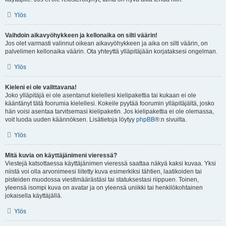
Ylös
Vaihdoin aikavyöhykkeen ja kellonaika on silti väärin!
Jos olet varmasti valinnut oikean aikavyöhykkeen ja aika on silti väärin, on
palvelimen kellonaika väärin. Ota yhteyttä ylläpitäjään korjataksesi ongelman.
Ylös
Kieleni ei ole valittavana!
Joko ylläpitäjä ei ole asentanut kielellesi kielipakettia tai kukaan ei ole
kääntänyt tätä foorumia kielellesi. Kokeile pyytää foorumin ylläpitäjältä, josko
hän voisi asentaa tarvitsemasi kielipaketin. Jos kielipakettia ei ole olemassa,
voit luoda uuden käännöksen. Lisätietoja löytyy
phpBB
®:n sivuilta.
Ylös
Mitä kuvia on käyttäjänimeni vieressä?
Viestejä katsottaessa käyttäjänimen vieressä saattaa näkyä kaksi kuvaa. Yksi
niistä voi olla arvonimeesi liitetty kuva esimerkiksi tähtien, laatikoiden tai
pisteiden muodossa viestimäärästäsi tai statuksestasi riippuen. Toinen,
yleensä isompi kuva on avatar ja on yleensä uniikki tai henkilökohtainen
jokaisella käyttäjällä.
Ylös