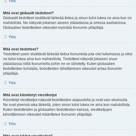
Ylös
Mitä ovat globaalit tiedotteet?
Globaalit tiedotteet sisältävät tärkeää tietoa ja sinun tulisi lukea ne aina kun on
mahdolista. Ne näkyvät jokaisen alueen ylälaidassa ja omissa asetuksissa.
Globaalien tiedotteiden oikeudet myöntää foorumin ylläpitäjä.
Ylös
Mitä ovat tiedotteet?
Tiedotteet usein sisältävät tärkeää tietoa foorumista jota olet lukemassa ja siksi
ne tulisi lukea aina kun mahdollista. Tiedotteet näkyvät jokaisen sivun
ylälaidassa niillä foorumeilla joihin ne on lähetetty. Kuten globaalien
tiedotteiden kohdalla, tiedotteiden lähettämisen oikeudet antaa foorumin
ylläpitäjä.
Ylös
Mitä ovat kiinnitetyt viestiketjut
Kiinnitetyt viestiketjut näkyvät tiedotteiden alapuolella ja ovat vain etusivulla.
Ne ovat yleensä aika tärkeitä, joten sinun tulisi lukea ne aina kun mahdollista.
Kuten tiedotteiden ja globaalien tiedotteiden kanssa, viestiketjujen
kiinnittämisen oikeudet määrittelee foorumin ylläpitäjä.
Ylös