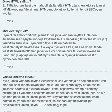
Onko HTML sallittu?
Ei. Tällä foorumilla ei ole mahdollista lähettää HTML:ää siten, että se toimisi
HTML-koodina. Yleisimmät HTML-muotoilut voi kuitenkin tehdä BBCoden
avulla.
Ylös
Mitä ovat hymiöt?
Hymiöt tai emoticonit ovat pieniä kuvia joita voidaan käyttää tunteiden
ilmaisemiseen lyhyitä koodeja käyttämällä. Esimerkiksi :) tarkoittaa iloista ja :(
tarkoittaa surullista. Hymiöiden täysi lista on nähtävillä
viestinlähetyslomakkeessa. Älä käytä hymiöitä liikaa, sillä ne voivat tehdä
viestistä lukukelvottoman ja valvoja voi poistaa niitä tai viestin kokonaan.
Foorumin ylläpitäjä on voinut myös määritellä rajan yksittäisen viestin
hymiöiden määrälle.
Ylös
Voinko lähettää kuvia?
Kyllä, kuvia voidaan käyttää viesteissäsi. Jos ylläpitäjä on sallinut liitteet, voit
mahdollisesti ladata kuvan foorumille. Muutoin sinun täytyy antaa osoite
julkisesti saatavilla olevaan kuvaan, esim. http://www.example.com/my-
picture.gif. Et voi antaa osoitetta omalla koneellasi oleviin kuviin (ellei se ole
yleinen palvelin) tai kuviin, jotka ovat käyttäjätunnistuksen takana, esim.
hotmail tai yahoo sähköpostilaatikot, salasanasuojatut sivustot, jne.
Näyttääksesi kuvan, käytä BBCoden [img]-tagia.