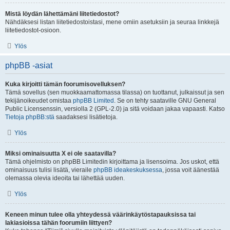
Mistä löydän lähettämäni liitetiedostot?
Nähdäksesi listan liitetiedostoistasi, mene omiin asetuksiin ja seuraa linkkejä
liitetiedostot-osioon.
Ylös
phpBB -asiat
Kuka kirjoitti tämän foorumisovelluksen?
Tämä sovellus (sen muokkaamattomassa tilassa) on tuottanut, julkaissut ja sen
tekijänoikeudet omistaa
phpBB Limited
. Se on tehty saataville GNU General
Public Licensenssin, versiolla 2 (GPL-2.0) ja sitä voidaan jakaa vapaasti. Katso
Tietoja phpBB:stä
saadaksesi lisätietoja.
Ylös
Miksi ominaisuutta X ei ole saatavilla?
Tämä ohjelmisto on phpBB Limitedin kirjoittama ja lisensoima. Jos uskot, että
ominaisuus tulisi lisätä, vieraile
phpBB ideakeskuksessa
, jossa voit äänestää
olemassa olevia ideoita tai lähettää uuden.
Ylös
Keneen minun tulee olla yhteydessä väärinkäytöstapauksissa tai
lakiasioissa tähän foorumiin liittyen?