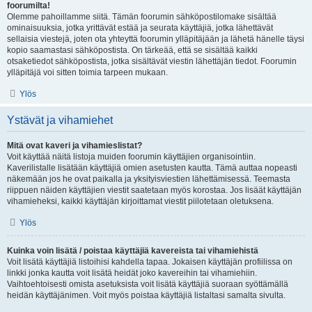
foorumilta!
Olemme pahoillamme siitä. Tämän foorumin sähköpostilomake sisältää
ominaisuuksia, jotka yrittävät estää ja seurata käyttäjiä, jotka lähettävät
sellaisia viestejä, joten ota yhteyttä foorumin ylläpitäjään ja lähetä hänelle täysi
kopio saamastasi sähköpostista. On tärkeää, että se sisältää kaikki
otsaketiedot sähköpostista, jotka sisältävät viestin lähettäjän tiedot. Foorumin
ylläpitäjä voi sitten toimia tarpeen mukaan.
Ylös
Ystävät ja vihamiehet
Mitä ovat kaveri ja vihamieslistat?
Voit käyttää näitä listoja muiden foorumin käyttäjien organisointiin.
Kaverilistalle lisätään käyttäjiä omien asetusten kautta. Tämä auttaa nopeasti
näkemään jos he ovat paikalla ja yksityisviestien lähettämisessä. Teemasta
riippuen näiden käyttäjien viestit saatetaan myös korostaa. Jos lisäät käyttäjän
vihamieheksi, kaikki käyttäjän kirjoittamat viestit piilotetaan oletuksena.
Ylös
Kuinka voin lisätä / poistaa käyttäjiä kavereista tai vihamiehistä
Voit lisätä käyttäjiä listoihisi kahdella tapaa. Jokaisen käyttäjän profiilissa on
linkki jonka kautta voit lisätä heidät joko kavereihin tai vihamiehiin.
Vaihtoehtoisesti omista asetuksista voit lisätä käyttäjiä suoraan syöttämällä
heidän käyttäjänimen. Voit myös poistaa käyttäjiä listaltasi samalta sivulta.