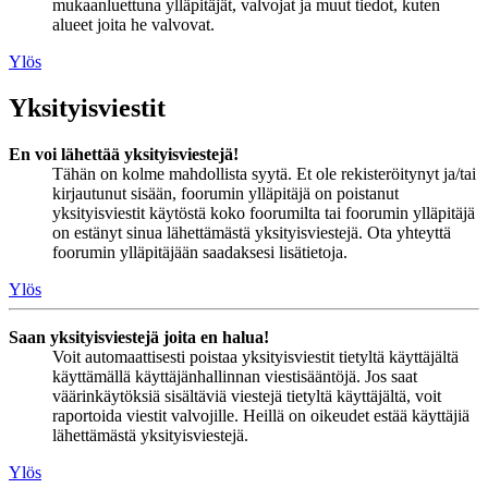
mukaanluettuna ylläpitäjät, valvojat ja muut tiedot, kuten
alueet joita he valvovat.
Ylös
Yksityisviestit
En voi lähettää yksityisviestejä!
Tähän on kolme mahdollista syytä. Et ole rekisteröitynyt ja/tai
kirjautunut sisään, foorumin ylläpitäjä on poistanut
yksityisviestit käytöstä koko foorumilta tai foorumin ylläpitäjä
on estänyt sinua lähettämästä yksityisviestejä. Ota yhteyttä
foorumin ylläpitäjään saadaksesi lisätietoja.
Ylös
Saan yksityisviestejä joita en halua!
Voit automaattisesti poistaa yksityisviestit tietyltä käyttäjältä
käyttämällä käyttäjänhallinnan viestisääntöjä. Jos saat
väärinkäytöksiä sisältäviä viestejä tietyltä käyttäjältä, voit
raportoida viestit valvojille. Heillä on oikeudet estää käyttäjiä
lähettämästä yksityisviestejä.
Ylös