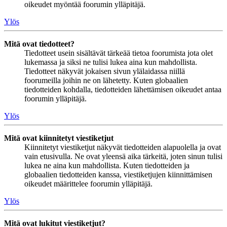
oikeudet myöntää foorumin ylläpitäjä.
Ylös
Mitä ovat tiedotteet?
Tiedotteet usein sisältävät tärkeää tietoa foorumista jota olet
lukemassa ja siksi ne tulisi lukea aina kun mahdollista.
Tiedotteet näkyvät jokaisen sivun ylälaidassa niillä
foorumeilla joihin ne on lähetetty. Kuten globaalien
tiedotteiden kohdalla, tiedotteiden lähettämisen oikeudet antaa
foorumin ylläpitäjä.
Ylös
Mitä ovat kiinnitetyt viestiketjut
Kiinnitetyt viestiketjut näkyvät tiedotteiden alapuolella ja ovat
vain etusivulla. Ne ovat yleensä aika tärkeitä, joten sinun tulisi
lukea ne aina kun mahdollista. Kuten tiedotteiden ja
globaalien tiedotteiden kanssa, viestiketjujen kiinnittämisen
oikeudet määrittelee foorumin ylläpitäjä.
Ylös
Mitä ovat lukitut viestiketjut?