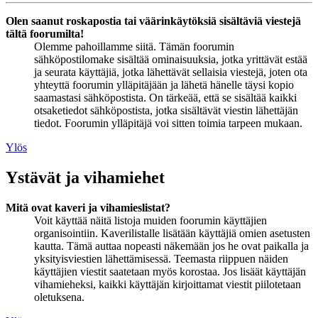
Olen saanut roskapostia tai väärinkäytöksiä sisältäviä viestejä
tältä foorumilta!
Olemme pahoillamme siitä. Tämän foorumin
sähköpostilomake sisältää ominaisuuksia, jotka yrittävät estää
ja seurata käyttäjiä, jotka lähettävät sellaisia viestejä, joten ota
yhteyttä foorumin ylläpitäjään ja lähetä hänelle täysi kopio
saamastasi sähköpostista. On tärkeää, että se sisältää kaikki
otsaketiedot sähköpostista, jotka sisältävät viestin lähettäjän
tiedot. Foorumin ylläpitäjä voi sitten toimia tarpeen mukaan.
Ylös
Ystävät ja vihamiehet
Mitä ovat kaveri ja vihamieslistat?
Voit käyttää näitä listoja muiden foorumin käyttäjien
organisointiin. Kaverilistalle lisätään käyttäjiä omien asetusten
kautta. Tämä auttaa nopeasti näkemään jos he ovat paikalla ja
yksityisviestien lähettämisessä. Teemasta riippuen näiden
käyttäjien viestit saatetaan myös korostaa. Jos lisäät käyttäjän
vihamieheksi, kaikki käyttäjän kirjoittamat viestit piilotetaan
oletuksena.