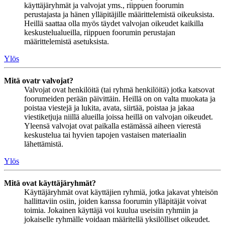
käyttäjäryhmät ja valvojat yms., riippuen foorumin
perustajasta ja hänen ylläpitäjille määrittelemistä oikeuksista.
Heillä saattaa olla myös täydet valvojan oikeudet kaikilla
keskustelualueilla, riippuen foorumin perustajan
määrittelemistä asetuksista.
Ylös
Mitä ovatr valvojat?
Valvojat ovat henkilöitä (tai ryhmä henkilöitä) jotka katsovat
foorumeiden perään päivittäin. Heillä on on valta muokata ja
poistaa viestejä ja lukita, avata, siirtää, poistaa ja jakaa
viestiketjuja niillä alueilla joissa heillä on valvojan oikeudet.
Yleensä valvojat ovat paikalla estämässä aiheen vierestä
keskustelua tai hyvien tapojen vastaisen materiaalin
lähettämistä.
Ylös
Mitä ovat käyttäjäryhmät?
Käyttäjäryhmät ovat käyttäjien ryhmiä, jotka jakavat yhteisön
hallittaviin osiin, joiden kanssa foorumin ylläpitäjät voivat
toimia. Jokainen käyttäjä voi kuulua useisiin ryhmiin ja
jokaiselle ryhmälle voidaan määritellä yksilölliset oikeudet.