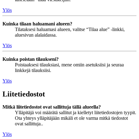
Ylös
Kuinka tilaan haluamani alueen?
Tilataksesi haluamasi alueen, valitse “Tilaa alue” -linkki,
aluesivun alalaidassa.
Ylös
Kuinka poistan tilaukseni?
Poistaaksesi tilauksiasi, mene omiin asetuksiisi ja seuraa
linkkejä tilauksiisi.
Ylös
Liitetiedostot
Mitkä liitetiedostot ovat sallittuja tällä alueella?
Ylläpitäjä voi määrätä sallitut ja kielletyt liitetiedostojen tyypit.
Ota yhteys ylläpitäjään mikäli et ole varma mitkä tiedostot
ovat sallittuja..
Ylös