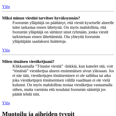
Ylös
Miksi minun viestini tarvitsee hyväksynnän?
Foorumin ylläpitäjä on päättänyt, että viestit kyseiselle alueelle
tulee tarkastaa ennen lähetystä. On myös mahdollista, että
foorumin ylläpitäjä on siirtänyt sinut ryhmään, jonka viestit
tarkistetaan ennen lähettämistä. Ota yhteyttä foorumin
ylläpitäjään saadaksesi lisätietoja.
Ylös
Miten tönäisen viestiketjuani?
Klikkaamalla “Tönaise viestiä” -linkkiä, kun katselet sitä, voit
“tönäistä” viestiketjua alueen ensimmäisen sivun yläosaan. Jos
et näe tätä, viestiketjujen tönäiseminen ei ole sallittua tai aika
joka viestiketjujen tönäisemisen välillä vaaditaan ei ole vielä
kulunut. On myös mahdollista nostaa viestiketjua vastaamalla
siihen, mutta varmista että noudatat foorumin sääntöjä jos
päätät tehdä niin.
Ylös
Muotoilu ja aiheiden tyypit