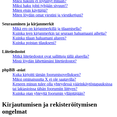
Miksi hakuni ei löytänyt mitään?
Miksi haku johti tyhjään sivuun!?
Miten etsin käyttäjiä?
Miten löydän omat viestini ja viestiketjuni?
Seuraaminen ja kirjanmerkit
Mikä ero on kirjanmerkillä ja tilaamisella?
Kuinka teen kirjanmerkin tai seuraan haluamaani aihetta?
Kuinka tilaan haluamani alueen?
Kuinka poistan tilaukseni?
Liitetiedostot
Mitkä liitetiedostot ovat sallittuja tällä alueella?
Mistä löydän lähettämäni liitetiedostot?
phpBB -asiat
Kuka kirjoitti tämän foorumisovelluksen?
Miksi ominaisuutta X ei ole saatavilla?
Keneen minun tulee olla yhteydessä väärinkäytöstapauksissa
tai lakiasioissa tähän foorumiin liittyen?
Kuinka otan yhteyttä foorumin ylläpitäjään?
Kirjautumisen ja rekisteröitymisen
ongelmat