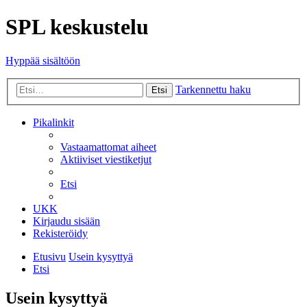
SPL keskustelu
Hyppää sisältöön
Tarkennettu haku
Etsi
Pikalinkit
Vastaamattomat aiheet
Aktiiviset viestiketjut
Etsi
UKK
Kirjaudu sisään
Rekisteröidy
Etusivu
Usein kysyttyä
Etsi
Usein kysyttyä