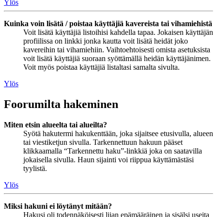
Ylös
Kuinka voin lisätä / poistaa käyttäjiä kavereista tai vihamiehistä
Voit lisätä käyttäjiä listoihisi kahdella tapaa. Jokaisen käyttäjän
profiilissa on linkki jonka kautta voit lisätä heidät joko
kavereihin tai vihamiehiin. Vaihtoehtoisesti omista asetuksista
voit lisätä käyttäjiä suoraan syöttämällä heidän käyttäjänimen.
Voit myös poistaa käyttäjiä listaltasi samalta sivulta.
Ylös
Foorumilta hakeminen
Miten etsin alueelta tai alueilta?
Syötä hakutermi hakukenttään, joka sijaitsee etusivulla, alueen
tai viestiketjun sivulla. Tarkennettuun hakuun pääset
klikkaamalla “Tarkennettu haku”-linkkiä joka on saatavilla
jokaisella sivulla. Haun sijainti voi riippua käyttämästäsi
tyylistä.
Ylös
Miksi hakuni ei löytänyt mitään?
Hakusi oli todennäköisesti liian epämääräinen ja sisälsi useita