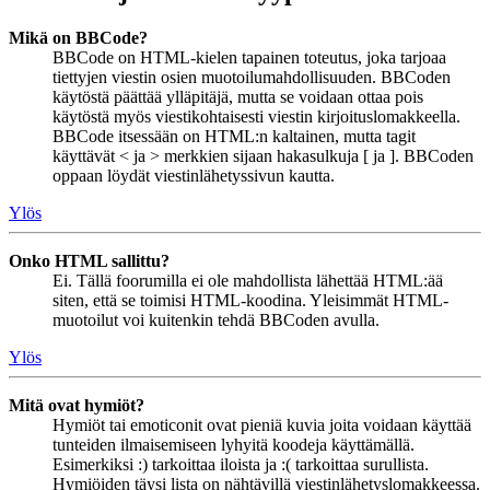
Mikä on BBCode?
BBCode on HTML-kielen tapainen toteutus, joka tarjoaa
tiettyjen viestin osien muotoilumahdollisuuden. BBCoden
käytöstä päättää ylläpitäjä, mutta se voidaan ottaa pois
käytöstä myös viestikohtaisesti viestin kirjoituslomakkeella.
BBCode itsessään on HTML:n kaltainen, mutta tagit
käyttävät < ja > merkkien sijaan hakasulkuja [ ja ]. BBCoden
oppaan löydät viestinlähetyssivun kautta.
Ylös
Onko HTML sallittu?
Ei. Tällä foorumilla ei ole mahdollista lähettää HTML:ää
siten, että se toimisi HTML-koodina. Yleisimmät HTML-
muotoilut voi kuitenkin tehdä BBCoden avulla.
Ylös
Mitä ovat hymiöt?
Hymiöt tai emoticonit ovat pieniä kuvia joita voidaan käyttää
tunteiden ilmaisemiseen lyhyitä koodeja käyttämällä.
Esimerkiksi :) tarkoittaa iloista ja :( tarkoittaa surullista.
Hymiöiden täysi lista on nähtävillä viestinlähetyslomakkeessa.