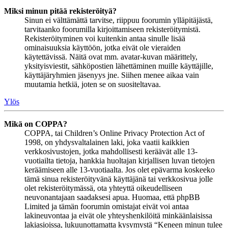
Miksi minun pitää rekisteröityä?
Sinun ei välttämättä tarvitse, riippuu foorumin ylläpitäjästä,
tarvitaanko foorumilla kirjoittamiseen rekisteröitymistä.
Rekisteröityminen voi kuitenkin antaa sinulle lisää
ominaisuuksia käyttöön, jotka eivät ole vieraiden
käytettävissä. Näitä ovat mm. avatar-kuvan määrittely,
yksityisviestit, sähköpostien lähettäminen muille käyttäjille,
käyttäjäryhmien jäsenyys jne. Siihen menee aikaa vain
muutamia hetkiä, joten se on suositeltavaa.
Ylös
Mikä on COPPA?
COPPA, tai Children’s Online Privacy Protection Act of
1998, on yhdysvaltalainen laki, joka vaatii kaikkien
verkkosivustojen, jotka mahdollisesti keräävät alle 13-
vuotiailta tietoja, hankkia huoltajan kirjallisen luvan tietojen
keräämiseen alle 13-vuotiaalta. Jos olet epävarma koskeeko
tämä sinua rekisteröityvänä käyttäjänä tai verkkosivua jolle
olet rekisteröitymässä, ota yhteyttä oikeudelliseen
neuvonantajaan saadaksesi apua. Huomaa, että phpBB
Limited ja tämän foorumin omistajat eivät voi antaa
lakineuvontaa ja eivät ole yhteyshenkilöitä minkäänlaisissa
lakiasioissa, lukuunottamatta kysymystä “Keneen minun tulee