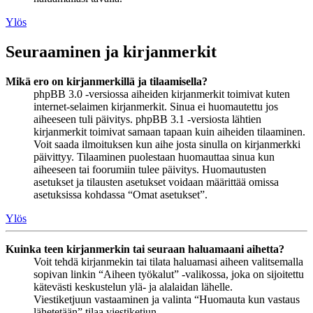
Ylös
Seuraaminen ja kirjanmerkit
Mikä ero on kirjanmerkillä ja tilaamisella?
phpBB 3.0 -versiossa aiheiden kirjanmerkit toimivat kuten
internet-selaimen kirjanmerkit. Sinua ei huomautettu jos
aiheeseen tuli päivitys. phpBB 3.1 -versiosta lähtien
kirjanmerkit toimivat samaan tapaan kuin aiheiden tilaaminen.
Voit saada ilmoituksen kun aihe josta sinulla on kirjanmerkki
päivittyy. Tilaaminen puolestaan huomauttaa sinua kun
aiheeseen tai foorumiin tulee päivitys. Huomautusten
asetukset ja tilausten asetukset voidaan määrittää omissa
asetuksissa kohdassa “Omat asetukset”.
Ylös
Kuinka teen kirjanmerkin tai seuraan haluamaani aihetta?
Voit tehdä kirjanmekin tai tilata haluamasi aiheen valitsemalla
sopivan linkin “Aiheen työkalut” -valikossa, joka on sijoitettu
kätevästi keskustelun ylä- ja alalaidan lähelle.
Viestiketjuun vastaaminen ja valinta “Huomauta kun vastaus
lähetetään” tilaa viestiketjun.