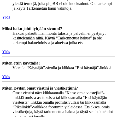
yleisiä termejä, joita phpBB ei ole indeksoinut. Ole tarkempi
ja käytä Tarkennetun haun valintoja.
Ylös
Miksi haku johti tyhjään sivuun!?
Hakusi palautti liian monta tulosta ja palvelin ei pystynyt
käsittelemään niitä. Käytä “Tarkennettua hakua” ja ole
tarkempi hakuehdoissa ja alueissa joilta etsit.
Ylös
Miten etsin käyttäjiä?
Vieraile “Käyttäjät”-sivulla ja klikkaa “Etsi käyttäjä”-linkkiä.
Ylös
Miten löydän omat viestini ja viestiketjuni?
Omat viestisi näet klikkaamalla “Katso omia viestejäsi”-
linkkiä omissa asetuksissa tai klikkaamalla “Etsi käyttäjän
viesteistä”-linkkiä omalla profiilisivullasi tai klikkaamalla
“Pikalinkit”-valikkoa foorumin ylälaidassa. Etsiäksesi omia
viestiketjuja, käytä tarkennettua hakua ja täytä sen hakuehdot
haluamallasi tavalla.