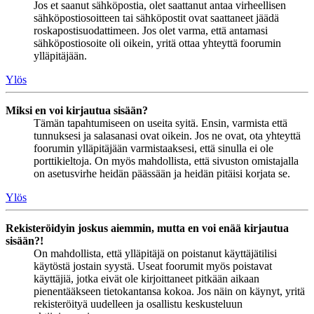
Jos et saanut sähköpostia, olet saattanut antaa virheellisen
sähköpostiosoitteen tai sähköpostit ovat saattaneet jäädä
roskapostisuodattimeen. Jos olet varma, että antamasi
sähköpostiosoite oli oikein, yritä ottaa yhteyttä foorumin
ylläpitäjään.
Ylös
Miksi en voi kirjautua sisään?
Tämän tapahtumiseen on useita syitä. Ensin, varmista että
tunnuksesi ja salasanasi ovat oikein. Jos ne ovat, ota yhteyttä
foorumin ylläpitäjään varmistaaksesi, että sinulla ei ole
porttikieltoja. On myös mahdollista, että sivuston omistajalla
on asetusvirhe heidän päässään ja heidän pitäisi korjata se.
Ylös
Rekisteröidyin joskus aiemmin, mutta en voi enää kirjautua
sisään?!
On mahdollista, että ylläpitäjä on poistanut käyttäjätilisi
käytöstä jostain syystä. Useat foorumit myös poistavat
käyttäjiä, jotka eivät ole kirjoittaneet pitkään aikaan
pienentääkseen tietokantansa kokoa. Jos näin on käynyt, yritä
rekisteröityä uudelleen ja osallistu keskusteluun