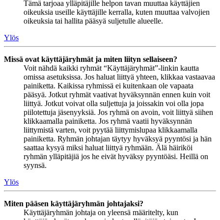
Tämä tarjoaa ylläpitäjille helpon tavan muuttaa käyttäjien
oikeuksia useille käyttäjille kerralla, kuten muuttaa valvojien
oikeuksia tai hallita pääsyä suljetulle alueelle.
Ylös
Missä ovat käyttäjäryhmät ja miten liityn sellaiseen?
Voit nähdä kaikki ryhmät “Käyttäjäryhmät”-linkin kautta
omissa asetuksissa. Jos haluat liittyä yhteen, klikkaa vastaavaa
painiketta. Kaikissa ryhmissä ei kuitenkaan ole vapaata
pääsyä. Jotkut ryhmät vaativat hyväksynnän ennen kuin voit
liittyä. Jotkut voivat olla suljettuja ja joissakin voi olla jopa
piilotettuja jäsenyyksiä. Jos ryhmä on avoin, voit liittyä siihen
klikkaamalla painiketta. Jos ryhmä vaatii hyväksynnän
liittymistä varten, voit pyytää liittymislupaa klikkaamalla
painiketta. Ryhmän johtajan täytyy hyväksyä pyyntösi ja hän
saattaa kysyä miksi haluat liittyä ryhmään. Älä häiriköi
ryhmän ylläpitäjiä jos he eivät hyväksy pyyntöäsi. Heillä on
syynsä.
Ylös
Miten pääsen käyttäjäryhmän johtajaksi?
Käyttäjäryhmän johtaja on yleensä määritelty, kun