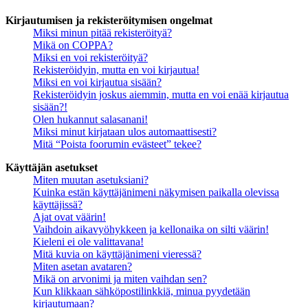
Kirjautumisen ja rekisteröitymisen ongelmat
Miksi minun pitää rekisteröityä?
Mikä on COPPA?
Miksi en voi rekisteröityä?
Rekisteröidyin, mutta en voi kirjautua!
Miksi en voi kirjautua sisään?
Rekisteröidyin joskus aiemmin, mutta en voi enää kirjautua
sisään?!
Olen hukannut salasanani!
Miksi minut kirjataan ulos automaattisesti?
Mitä “Poista foorumin evästeet” tekee?
Käyttäjän asetukset
Miten muutan asetuksiani?
Kuinka estän käyttäjänimeni näkymisen paikalla olevissa
käyttäjissä?
Ajat ovat väärin!
Vaihdoin aikavyöhykkeen ja kellonaika on silti väärin!
Kieleni ei ole valittavana!
Mitä kuvia on käyttäjänimeni vieressä?
Miten asetan avataren?
Mikä on arvonimi ja miten vaihdan sen?
Kun klikkaan sähköpostilinkkiä, minua pyydetään
kirjautumaan?