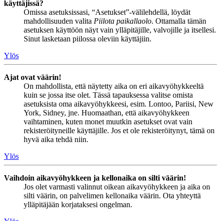
käyttäjissä?
Omissa asetuksissasi, “Asetukset”-välilehdellä, löydät
mahdollisuuden valita
Piilota paikallaolo
. Ottamalla tämän
asetuksen käyttöön näyt vain ylläpitäjille, valvojille ja itsellesi.
Sinut lasketaan piilossa oleviin käyttäjiin.
Ylös
Ajat ovat väärin!
On mahdollista, että näytetty aika on eri aikavyöhykkeeltä
kuin se jossa itse olet. Tässä tapauksessa valitse omista
asetuksista oma aikavyöhykkeesi, esim. Lontoo, Pariisi, New
York, Sidney, jne. Huomaathan, että aikavyöhykkeen
vaihtaminen, kuten monet muutkin asetukset ovat vain
rekisteröityneille käyttäjille. Jos et ole rekisteröitynyt, tämä on
hyvä aika tehdä niin.
Ylös
Vaihdoin aikavyöhykkeen ja kellonaika on silti väärin!
Jos olet varmasti valinnut oikean aikavyöhykkeen ja aika on
silti väärin, on palvelimen kellonaika väärin. Ota yhteyttä
ylläpitäjään korjataksesi ongelman.