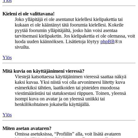
Ylös
Kieleni ei ole valittavana!
Joko ylläpitäjä ei ole asentanut kielellesi kielipakettia tai
kukaan ei ole kääntänyt tätä foorumia kielellesi. Kokeile
pyytää foorumin ylläpitäjältä, josko hän voisi asentaa
tarvitsemasi kielipaketin. Jos kielipakettia ei ole olemassa, voit
luoda uuden käännöksen. Lisätietoja löytyy
phpBB
®:n
sivuilta.
Ylös
Mitä kuvia on käyttäjänimeni vieressä?
Viestejä katsottaessa käyttäjänimen vieressä saattaa näkyä
kaksi kuvaa. Yksi niistä voi olla arvonimeesi liitetty kuva
esimerkiksi tähtien, laatikoiden tai pisteiden muodossa
viestimäärästäsi tai statuksestasi riippuen. Toinen, yleensä
isompi kuva on avatar ja on yleensä uniikki tai
henkilökohtainen jokaisella käyttäjällä.
Ylös
Miten asetan avataren?
Omissa asetuksissa, “Profiilin” alla, voit lisätä avataren