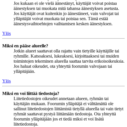
Jos kukaan ei ole vielä äänestänyt, käyttäjät voivat poistaa
äänestyksen tai muokata mitä tahansa äänestyksen asetusta.
Jos käyttäjät ovat kuitenkin jo äänestäneet, vain valvojat tai
ylläpitäjät voivat muokata tai poistaa sen. Tämä estää
äänestysvaihtoehtojen vaihtamisen kesken äänestyksen.
Ylös
Miksi en pääse alueelle?
Jotkin alueet saattavat olla rajattu vain tietyille käyttäjille tai
ryhmille. Katsoaksesi, lukeaksesi, kirjoittaaksesi tai muiden
toimintojen tekeminen alueella saattaa tarvita erikoisoikeuksia.
Jos haluat oikeudet, ota yhteyttä foorumin valvojaan tai
ylläpitäjään.
Ylös
Miksi en voi liittää tiedostoja?
Liitetiedostojen oikeudet annetaan alueen, ryhmän tai
käyttäjän mukaan. Foorumin ylläpitäjä ei välttämättä ole
sallinut liitetiedostojen liittämistä tietyllä alueella tai vain tietyt
ryhmät saattavat pystyä liittämään tiedostoja. Ota yhteyttä
foorumin ylläpitäjään jos et tiedä miksi et voi lisätä
liitetiedostoja.