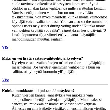
ei ole tarvittavia oikeuksia äänestysten luomiseen. Syötä
otsikko ja ainakin kaksi vaihtoehtoa niille varattuihin kenttiin.
Varmista että jokainen vaihtoehto on omalla rivillään
tekstikentässä. Voit myös määritellä kuinka monta vaihtoehtoa
käyttäjät voivat valita kohdasta You can also set the number of
options users may select during voting under “Kuinka monta
vaihtoehtoa käyttäjä voi valita”, äänestyksen kesto päivinä (0
kestää loputtomasti) ja viimeisenä voit antaa käyttäjille
mahdollisuuden muuttaa ääntään.
Ylös
Miksi en voi lisätä vastausvaihtoehtoja kyselyyn?
Kyselyn vastausvaihtoehtojen määrä on foorumin ylläpitäjän
määrittelemä. Jos tarvitset enemmän vaihtoehtoja kuin on
sallittu, ota yhteyttä foorumin ylläpitäjään.
Ylös
Kuinka muokkaan tai poistan äänestyksen?
Kuten viestien kanssa, äänestyksiä voi muokata vain
alkuperäinen lähettäjä, valvoja tai ylläpitäjä. Muokataksesi
äänestystä, muokkaa ensimmäistä viestiä viestiketjussa.
Äänestys on aina kytketty viestiketjun ensimmäiseen viestiin.