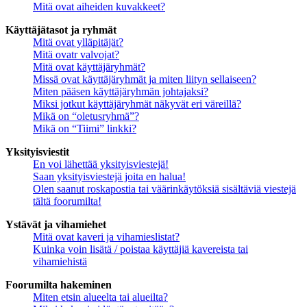
Mitä ovat aiheiden kuvakkeet?
Käyttäjätasot ja ryhmät
Mitä ovat ylläpitäjät?
Mitä ovatr valvojat?
Mitä ovat käyttäjäryhmät?
Missä ovat käyttäjäryhmät ja miten liityn sellaiseen?
Miten pääsen käyttäjäryhmän johtajaksi?
Miksi jotkut käyttäjäryhmät näkyvät eri väreillä?
Mikä on “oletusryhmä”?
Mikä on “Tiimi” linkki?
Yksityisviestit
En voi lähettää yksityisviestejä!
Saan yksityisviestejä joita en halua!
Olen saanut roskapostia tai väärinkäytöksiä sisältäviä viestejä
tältä foorumilta!
Ystävät ja vihamiehet
Mitä ovat kaveri ja vihamieslistat?
Kuinka voin lisätä / poistaa käyttäjiä kavereista tai
vihamiehistä
Foorumilta hakeminen
Miten etsin alueelta tai alueilta?