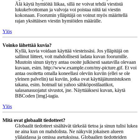
Älä käytä hymiöitä liikaa, sillä ne voivat tehdä viestistä
lukukelvottoman ja valvoja voi poistaa niitä tai viestin
kokonaan. Foorumin ylläpitäjä on voinut myös määritellä
rajan yksittäisen viestin hymiöiden määrälle.
Ylös
Voinko lähettää kuvia?
Kyllä, kuvia voidaan käyttää viesteissäsi. Jos ylläpitäjä on
sallinut liitteet, voit mahdollisesti ladata kuvan foorumille.
Muutoin sinun täytyy antaa osoite julkisesti saatavilla olevaan
kuvaan, esim. http://www.example.com/my-picture.gif. Et voi
antaa osoitetta omalla koneellasi oleviin kuviin (ellei se ole
yleinen palvelin) tai kuviin, jotka ovat käyttäjätunnistuksen
takana, esim. hotmail tai yahoo sähköpostilaatikot,
salasanasuojatut sivustot, jne. Näyttääksesi kuvan, käytä
BBCoden [img]-tagia.
Ylös
Mitä ovat globaalit tiedotteet?
Globaalit tiedotteet sisältävät tärkeää tietoa ja sinun tulisi lukea
ne aina kun on mahdolista. Ne näkyvät jokaisen alueen
ylälaidassa ja omissa asetuksissa. Globaalien tiedotteiden