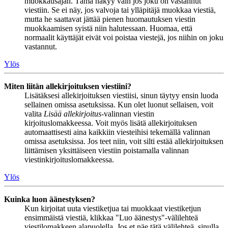
muokkausajan. Tämä näkyy vain jos joku on vastannut
viestiin. Se ei näy, jos valvoja tai ylläpitäjä muokkaa viestiä,
mutta he saattavat jättää pienen huomautuksen viestin
muokkaamisen syistä niin halutessaan. Huomaa, että
normaalit käyttäjät eivät voi poistaa viestejä, jos niihin on joku
vastannut.
Ylös
Miten liitän allekirjoituksen viestiini?
Lisätäksesi allekirjoituksen viestiisi, sinun täytyy ensin luoda
sellainen omissa asetuksissa. Kun olet luonut sellaisen, voit
valita
Lisää allekirjoitus
-valinnan viestin
kirjoituslomakkeessa. Voit myös lisätä allekirjoituksen
automaattisesti aina kaikkiin viesteihisi tekemällä valinnan
omissa asetuksissa. Jos teet niin, voit silti estää allekirjoituksen
liittämisen yksittäiseen viestiin poistamalla valinnan
viestinkirjoituslomakkeessa.
Ylös
Kuinka luon äänestyksen?
Kun kirjoitat uuta viestiketjua tai muokkaat viestiketjun
ensimmäistä viestiä, klikkaa "Luo äänestys"-välilehteä
viestilomakkeen alapuolella. Jos et näe tätä välilehteä, sinulla