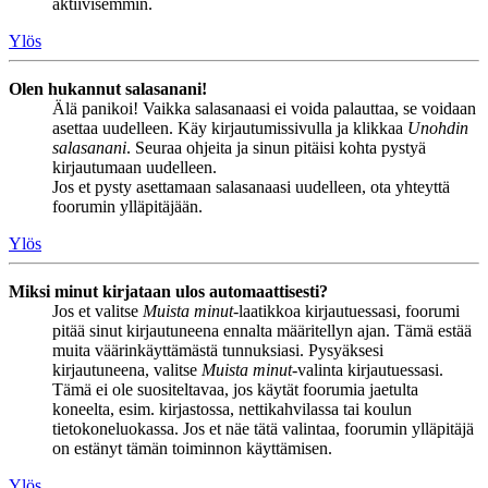
aktiivisemmin.
Ylös
Olen hukannut salasanani!
Älä panikoi! Vaikka salasanaasi ei voida palauttaa, se voidaan
asettaa uudelleen. Käy kirjautumissivulla ja klikkaa
Unohdin
salasanani
. Seuraa ohjeita ja sinun pitäisi kohta pystyä
kirjautumaan uudelleen.
Jos et pysty asettamaan salasanaasi uudelleen, ota yhteyttä
foorumin ylläpitäjään.
Ylös
Miksi minut kirjataan ulos automaattisesti?
Jos et valitse
Muista minut
-laatikkoa kirjautuessasi, foorumi
pitää sinut kirjautuneena ennalta määritellyn ajan. Tämä estää
muita väärinkäyttämästä tunnuksiasi. Pysyäksesi
kirjautuneena, valitse
Muista minut
-valinta kirjautuessasi.
Tämä ei ole suositeltavaa, jos käytät foorumia jaetulta
koneelta, esim. kirjastossa, nettikahvilassa tai koulun
tietokoneluokassa. Jos et näe tätä valintaa, foorumin ylläpitäjä
on estänyt tämän toiminnon käyttämisen.
Ylös