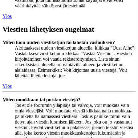
vaaditaan, jotta tunnistautumattomat käyttäjät eivät voisi
väärinkäyttää sähköpostijärjestelmää.
Ylös
Viestien lähetyksen ongelmat
Miten luon uuden viestiketjun tai lähetän vastauksen?
Aloittaaksesi uuden viestiketjun alueella, klikkaa "Uusi Aihe".
Vastataksesi viestiketjuun klikkaa "Vastaa Viestiin". Viestien
kirjoittaminen voi vaatia rekisteröitymisen. Lista sinun
oikeuksistasi alueella on nähtävillä alueen ja viestiketjun
alalaidassa. Esimerkiksi: Voit kirjoittaa uusia viestejä, Voit
lähettää liitetiedostoja, jne.
Ylös
Miten muokkaan tai poistan viestejä?
Jos et ole foorumin ylläpitäjä tai valvoja, voit muokata vain
omia viestejäsi. Voit muokata viestiä klikkaamalla muokkaa-
painiketta haluamassasi viestissä. Joskus painike toimii vain
tietyn ajan viestin luomisen jälkeen. Jos joku on jo vastannut
viestiin, löydät viestiketjuun palatessasi pienen tekstin viestisi
alla, joka kertoo viestin muokkauskertojen lukumäärän ja