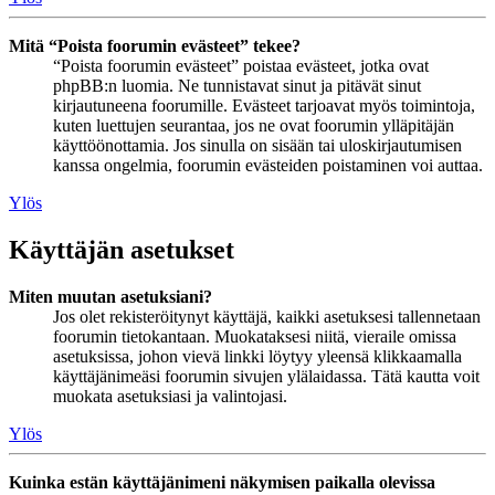
Mitä “Poista foorumin evästeet” tekee?
“Poista foorumin evästeet” poistaa evästeet, jotka ovat
phpBB:n luomia. Ne tunnistavat sinut ja pitävät sinut
kirjautuneena foorumille. Evästeet tarjoavat myös toimintoja,
kuten luettujen seurantaa, jos ne ovat foorumin ylläpitäjän
käyttöönottamia. Jos sinulla on sisään tai uloskirjautumisen
kanssa ongelmia, foorumin evästeiden poistaminen voi auttaa.
Ylös
Käyttäjän asetukset
Miten muutan asetuksiani?
Jos olet rekisteröitynyt käyttäjä, kaikki asetuksesi tallennetaan
foorumin tietokantaan. Muokataksesi niitä, vieraile omissa
asetuksissa, johon vievä linkki löytyy yleensä klikkaamalla
käyttäjänimeäsi foorumin sivujen ylälaidassa. Tätä kautta voit
muokata asetuksiasi ja valintojasi.
Ylös
Kuinka estän käyttäjänimeni näkymisen paikalla olevissa