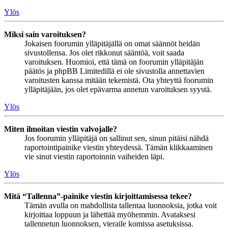
Ylös
Miksi sain varoituksen?
Jokaisen foorumin ylläpitäjällä on omat säännöt heidän
sivustollensa. Jos olet rikkonut sääntöä, voit saada
varoituksen. Huomioi, että tämä on foorumin ylläpitäjän
päätös ja phpBB Limitedillä ei ole sivustolla annettavien
varoitusten kanssa mitään tekemistä. Ota yhteyttä foorumin
ylläpitäjään, jos olet epävarma annetun varoituksen syystä.
Ylös
Miten ilmoitan viestin valvojalle?
Jos foorumin ylläpitäjä on sallinut sen, sinun pitäisi nähdä
raportointipainike viestin yhteydessä. Tämän klikkaaminen
vie sinut viestin raportoinnin vaiheiden läpi.
Ylös
Mitä “Tallenna”-painike viestin kirjoittamisessa tekee?
Tämän avulla on mahdollista tallentaa luonnoksia, jotka voit
kirjoittaa loppuun ja lähettää myöhemmin. Avataksesi
tallennetun luonnoksen, vieraile komissa asetuksissa.