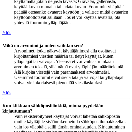
käyttämällä jotain neljästä tavasta: Gravatar, galleriasta,
käyttää kuvaa muualta tai ladata kuvan. Foorumin ylläpitäjä
päättää otetaanko avataret käyttöön ja valitsee mitkä avatarien
käyttöönottotavat sallitaan. Jos et voi käyttää avataria, ota
yhteyttä foorumin ylläpitäjään.
Ylös
Mikä on arvonimi ja miten vaihdan sen?
Arvonimet, jotka näkyvät käyttäjänimesi alla osoittavat
kirjoittamiesi viestien määrän tai tietyt käyttäjät, kuten
ylläpitäjät tai valvojat. Yleensä et voi vaihtaa minkään
arvonimen tekstiä, sillä nämä ovat ylläpitäjän määrittelemiä.
Älä kirjoita viestejä vain parantaaksesi arvonimeäsi.
Useimmat foorumit eivät siedä tätä ja valvojat tai ylläpitäjät
voivat yksinkertaisesti pienentää viestilaskuriasi.
Ylös
Kun klikkaan sähköpostilinkkiä, minua pyydetään
kirjautumaan?
Vain rekisteröityneet käyttäjät voivat lähettää sähköpostia
muille käyttäjille sisäänrakennetulla sähköpostilomakkeella ja
vain jos ylläpitäjä sallii tämän ominaisuuden. Kirjautuminen