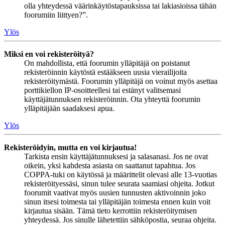
olla yhteydessä väärinkäytöstapauksissa tai lakiasioissa tähän
foorumiin liittyen?”.
Ylös
Miksi en voi rekisteröityä?
On mahdollista, että foorumin ylläpitäjä on poistanut
rekisteröinnin käytöstä estääkseen uusia vierailijoita
rekisteröitymästä. Foorumin ylläpitäjä on voinut myös asettaa
porttikiellon IP-osoitteellesi tai estänyt valitsemasi
käyttäjätunnuksen rekisteröinnin. Ota yhteyttä foorumin
ylläpitäjään saadaksesi apua.
Ylös
Rekisteröidyin, mutta en voi kirjautua!
Tarkista ensin käyttäjätunnuksesi ja salasanasi. Jos ne ovat
oikein, yksi kahdesta asiasta on saattanut tapahtua. Jos
COPPA-tuki on käytössä ja määrittelit olevasi alle 13-vuotias
rekisteröityessäsi, sinun tulee seurata saamiasi ohjeita. Jotkut
foorumit vaativat myös uusien tunnusten aktivoinnin joko
sinun itsesi toimesta tai ylläpitäjän toimesta ennen kuin voit
kirjautua sisään. Tämä tieto kerrottiin rekisteröitymisen
yhteydessä. Jos sinulle lähetettiin sähköpostia, seuraa ohjeita.