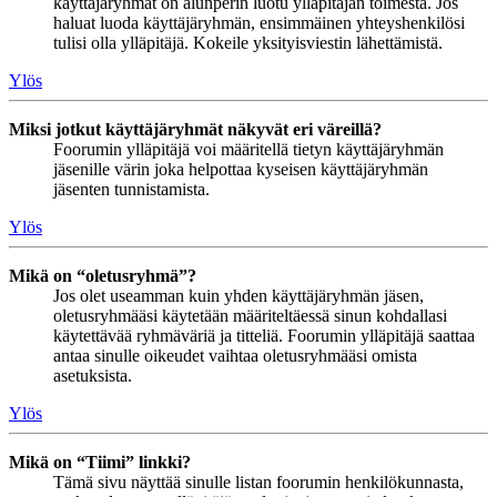
käyttäjäryhmät on alunperin luotu ylläpitäjän toimesta. Jos
haluat luoda käyttäjäryhmän, ensimmäinen yhteyshenkilösi
tulisi olla ylläpitäjä. Kokeile yksityisviestin lähettämistä.
Ylös
Miksi jotkut käyttäjäryhmät näkyvät eri väreillä?
Foorumin ylläpitäjä voi määritellä tietyn käyttäjäryhmän
jäsenille värin joka helpottaa kyseisen käyttäjäryhmän
jäsenten tunnistamista.
Ylös
Mikä on “oletusryhmä”?
Jos olet useamman kuin yhden käyttäjäryhmän jäsen,
oletusryhmääsi käytetään määriteltäessä sinun kohdallasi
käytettävää ryhmäväriä ja titteliä. Foorumin ylläpitäjä saattaa
antaa sinulle oikeudet vaihtaa oletusryhmääsi omista
asetuksista.
Ylös
Mikä on “Tiimi” linkki?
Tämä sivu näyttää sinulle listan foorumin henkilökunnasta,