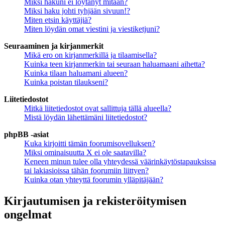
Miksi hakuni ei löytänyt mitään?
Miksi haku johti tyhjään sivuun!?
Miten etsin käyttäjiä?
Miten löydän omat viestini ja viestiketjuni?
Seuraaminen ja kirjanmerkit
Mikä ero on kirjanmerkillä ja tilaamisella?
Kuinka teen kirjanmerkin tai seuraan haluamaani aihetta?
Kuinka tilaan haluamani alueen?
Kuinka poistan tilaukseni?
Liitetiedostot
Mitkä liitetiedostot ovat sallittuja tällä alueella?
Mistä löydän lähettämäni liitetiedostot?
phpBB -asiat
Kuka kirjoitti tämän foorumisovelluksen?
Miksi ominaisuutta X ei ole saatavilla?
Keneen minun tulee olla yhteydessä väärinkäytöstapauksissa
tai lakiasioissa tähän foorumiin liittyen?
Kuinka otan yhteyttä foorumin ylläpitäjään?
Kirjautumisen ja rekisteröitymisen
ongelmat