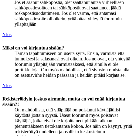
Jos et saanut sähköpostia, olet saattanut antaa virheellisen
sähköpostiosoitteen tai sähköpostit ovat saattaneet jäädä
roskapostisuodattimeen. Jos olet varma, että antamasi
sähköpostiosoite oli oikein, yritä ottaa yhteyttä foorumin
ylläpitäjään.
Ylös
Miksi en voi kirjautua sisään?
Tämän tapahtumiseen on useita syitä. Ensin, varmista että
tunnuksesi ja salasanasi ovat oikein. Jos ne ovat, ota yhteyttä
foorumin ylläpitäjään varmistaaksesi, että sinulla ei ole
porttikieltoja. On myös mahdollista, että sivuston omistajalla
on asetusvirhe heidän päässään ja heidän pitäisi korjata se.
Ylös
Rekisteröidyin joskus aiemmin, mutta en voi enää kirjautua
sisään?!
On mahdollista, että ylläpitäjä on poistanut käyttäjätilisi
käytöstä jostain syystä. Useat foorumit myös poistavat
käyttäjiä, jotka eivät ole kirjoittaneet pitkään aikaan
pienentääkseen tietokantansa kokoa. Jos näin on käynyt, yritä
rekisteröityä uudelleen ja osallistu keskusteluun