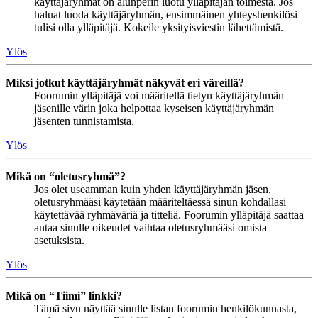
käyttäjäryhmät on alunperin luotu ylläpitäjän toimesta. Jos
haluat luoda käyttäjäryhmän, ensimmäinen yhteyshenkilösi
tulisi olla ylläpitäjä. Kokeile yksityisviestin lähettämistä.
Ylös
Miksi jotkut käyttäjäryhmät näkyvät eri väreillä?
Foorumin ylläpitäjä voi määritellä tietyn käyttäjäryhmän
jäsenille värin joka helpottaa kyseisen käyttäjäryhmän
jäsenten tunnistamista.
Ylös
Mikä on “oletusryhmä”?
Jos olet useamman kuin yhden käyttäjäryhmän jäsen,
oletusryhmääsi käytetään määriteltäessä sinun kohdallasi
käytettävää ryhmäväriä ja titteliä. Foorumin ylläpitäjä saattaa
antaa sinulle oikeudet vaihtaa oletusryhmääsi omista
asetuksista.
Ylös
Mikä on “Tiimi” linkki?
Tämä sivu näyttää sinulle listan foorumin henkilökunnasta,