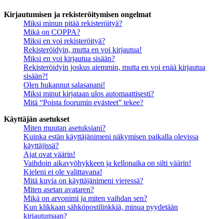
Kirjautumisen ja rekisteröitymisen ongelmat
Miksi minun pitää rekisteröityä?
Mikä on COPPA?
Miksi en voi rekisteröityä?
Rekisteröidyin, mutta en voi kirjautua!
Miksi en voi kirjautua sisään?
Rekisteröidyin joskus aiemmin, mutta en voi enää kirjautua
sisään?!
Olen hukannut salasanani!
Miksi minut kirjataan ulos automaattisesti?
Mitä “Poista foorumin evästeet” tekee?
Käyttäjän asetukset
Miten muutan asetuksiani?
Kuinka estän käyttäjänimeni näkymisen paikalla olevissa
käyttäjissä?
Ajat ovat väärin!
Vaihdoin aikavyöhykkeen ja kellonaika on silti väärin!
Kieleni ei ole valittavana!
Mitä kuvia on käyttäjänimeni vieressä?
Miten asetan avataren?
Mikä on arvonimi ja miten vaihdan sen?
Kun klikkaan sähköpostilinkkiä, minua pyydetään
kirjautumaan?