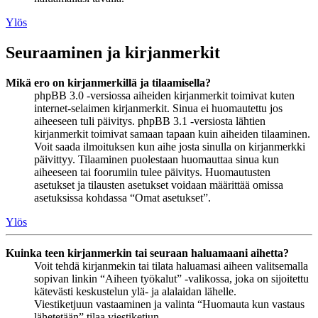
Ylös
Seuraaminen ja kirjanmerkit
Mikä ero on kirjanmerkillä ja tilaamisella?
phpBB 3.0 -versiossa aiheiden kirjanmerkit toimivat kuten
internet-selaimen kirjanmerkit. Sinua ei huomautettu jos
aiheeseen tuli päivitys. phpBB 3.1 -versiosta lähtien
kirjanmerkit toimivat samaan tapaan kuin aiheiden tilaaminen.
Voit saada ilmoituksen kun aihe josta sinulla on kirjanmerkki
päivittyy. Tilaaminen puolestaan huomauttaa sinua kun
aiheeseen tai foorumiin tulee päivitys. Huomautusten
asetukset ja tilausten asetukset voidaan määrittää omissa
asetuksissa kohdassa “Omat asetukset”.
Ylös
Kuinka teen kirjanmerkin tai seuraan haluamaani aihetta?
Voit tehdä kirjanmekin tai tilata haluamasi aiheen valitsemalla
sopivan linkin “Aiheen työkalut” -valikossa, joka on sijoitettu
kätevästi keskustelun ylä- ja alalaidan lähelle.
Viestiketjuun vastaaminen ja valinta “Huomauta kun vastaus
lähetetään” tilaa viestiketjun.