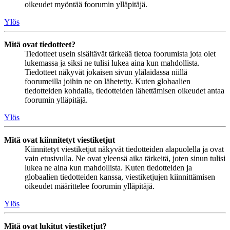
oikeudet myöntää foorumin ylläpitäjä.
Ylös
Mitä ovat tiedotteet?
Tiedotteet usein sisältävät tärkeää tietoa foorumista jota olet
lukemassa ja siksi ne tulisi lukea aina kun mahdollista.
Tiedotteet näkyvät jokaisen sivun ylälaidassa niillä
foorumeilla joihin ne on lähetetty. Kuten globaalien
tiedotteiden kohdalla, tiedotteiden lähettämisen oikeudet antaa
foorumin ylläpitäjä.
Ylös
Mitä ovat kiinnitetyt viestiketjut
Kiinnitetyt viestiketjut näkyvät tiedotteiden alapuolella ja ovat
vain etusivulla. Ne ovat yleensä aika tärkeitä, joten sinun tulisi
lukea ne aina kun mahdollista. Kuten tiedotteiden ja
globaalien tiedotteiden kanssa, viestiketjujen kiinnittämisen
oikeudet määrittelee foorumin ylläpitäjä.
Ylös
Mitä ovat lukitut viestiketjut?