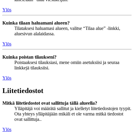
Ylös
Kuinka tilaan haluamani alueen?
Tilataksesi haluamasi alueen, valitse “Tilaa alue” -linkki,
aluesivun alalaidassa.
Ylös
Kuinka poistan tilaukseni?
Poistaaksesi tilauksiasi, mene omiin asetuksiisi ja seuraa
linkkejä tilauksiisi.
Ylös
Liitetiedostot
Mitkä liitetiedostot ovat sallittuja tällä alueella?
Ylläpitäjä voi määrätä sallitut ja kielletyt liitetiedostojen tyypit.
Ota yhteys ylläpitäjään mikäli et ole varma mitkä tiedostot
ovat sallittuja..
Ylös