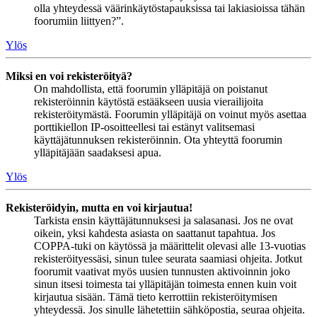
olla yhteydessä väärinkäytöstapauksissa tai lakiasioissa tähän
foorumiin liittyen?”.
Ylös
Miksi en voi rekisteröityä?
On mahdollista, että foorumin ylläpitäjä on poistanut
rekisteröinnin käytöstä estääkseen uusia vierailijoita
rekisteröitymästä. Foorumin ylläpitäjä on voinut myös asettaa
porttikiellon IP-osoitteellesi tai estänyt valitsemasi
käyttäjätunnuksen rekisteröinnin. Ota yhteyttä foorumin
ylläpitäjään saadaksesi apua.
Ylös
Rekisteröidyin, mutta en voi kirjautua!
Tarkista ensin käyttäjätunnuksesi ja salasanasi. Jos ne ovat
oikein, yksi kahdesta asiasta on saattanut tapahtua. Jos
COPPA-tuki on käytössä ja määrittelit olevasi alle 13-vuotias
rekisteröityessäsi, sinun tulee seurata saamiasi ohjeita. Jotkut
foorumit vaativat myös uusien tunnusten aktivoinnin joko
sinun itsesi toimesta tai ylläpitäjän toimesta ennen kuin voit
kirjautua sisään. Tämä tieto kerrottiin rekisteröitymisen
yhteydessä. Jos sinulle lähetettiin sähköpostia, seuraa ohjeita.