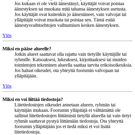
Jos kukaan ei ole vielä äänestänyt, käyttäjät voivat poistaa
äänestyksen tai muokata mitä tahansa äänestyksen asetusta.
Jos käyttäjät ovat kuitenkin jo äänestäneet, vain valvojat tai
ylläpitäjät voivat muokata tai poistaa sen. Tämä estää
äänestysvaihtoehtojen vaihtamisen kesken äänestyksen.
Ylös
Miksi en pääse alueelle?
Jotkin alueet saattavat olla rajattu vain tietyille käyttäjille tai
ryhmille. Katsoaksesi, lukeaksesi, kirjoittaaksesi tai muiden
toimintojen tekeminen alueella saattaa tarvita erikoisoikeuksia.
Jos haluat oikeudet, ota yhteyttä foorumin valvojaan tai
ylläpitäjään.
Ylös
Miksi en voi liittää tiedostoja?
Liitetiedostojen oikeudet annetaan alueen, ryhmän tai
käyttäjän mukaan. Foorumin ylläpitäjä ei välttämättä ole
sallinut liitetiedostojen liittämistä tietyllä alueella tai vain tietyt
ryhmät saattavat pystyä liittämään tiedostoja. Ota yhteyttä
foorumin ylläpitäjään jos et tiedä miksi et voi lisätä
liitetiedostoja.