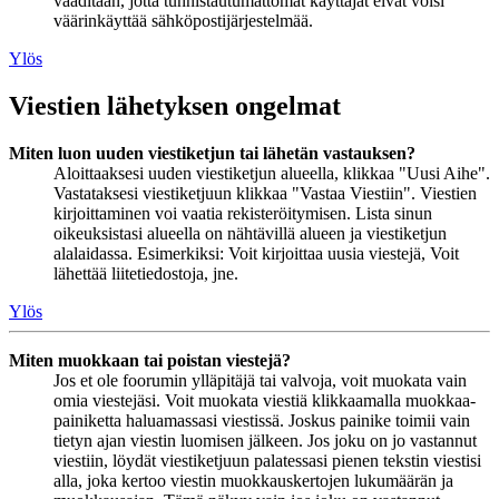
vaaditaan, jotta tunnistautumattomat käyttäjät eivät voisi
väärinkäyttää sähköpostijärjestelmää.
Ylös
Viestien lähetyksen ongelmat
Miten luon uuden viestiketjun tai lähetän vastauksen?
Aloittaaksesi uuden viestiketjun alueella, klikkaa "Uusi Aihe".
Vastataksesi viestiketjuun klikkaa "Vastaa Viestiin". Viestien
kirjoittaminen voi vaatia rekisteröitymisen. Lista sinun
oikeuksistasi alueella on nähtävillä alueen ja viestiketjun
alalaidassa. Esimerkiksi: Voit kirjoittaa uusia viestejä, Voit
lähettää liitetiedostoja, jne.
Ylös
Miten muokkaan tai poistan viestejä?
Jos et ole foorumin ylläpitäjä tai valvoja, voit muokata vain
omia viestejäsi. Voit muokata viestiä klikkaamalla muokkaa-
painiketta haluamassasi viestissä. Joskus painike toimii vain
tietyn ajan viestin luomisen jälkeen. Jos joku on jo vastannut
viestiin, löydät viestiketjuun palatessasi pienen tekstin viestisi
alla, joka kertoo viestin muokkauskertojen lukumäärän ja