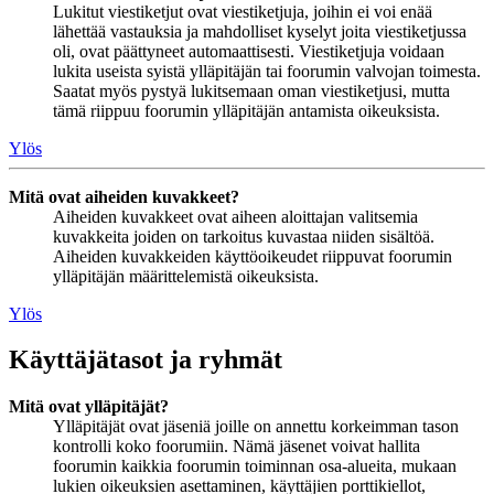
Lukitut viestiketjut ovat viestiketjuja, joihin ei voi enää
lähettää vastauksia ja mahdolliset kyselyt joita viestiketjussa
oli, ovat päättyneet automaattisesti. Viestiketjuja voidaan
lukita useista syistä ylläpitäjän tai foorumin valvojan toimesta.
Saatat myös pystyä lukitsemaan oman viestiketjusi, mutta
tämä riippuu foorumin ylläpitäjän antamista oikeuksista.
Ylös
Mitä ovat aiheiden kuvakkeet?
Aiheiden kuvakkeet ovat aiheen aloittajan valitsemia
kuvakkeita joiden on tarkoitus kuvastaa niiden sisältöä.
Aiheiden kuvakkeiden käyttöoikeudet riippuvat foorumin
ylläpitäjän määrittelemistä oikeuksista.
Ylös
Käyttäjätasot ja ryhmät
Mitä ovat ylläpitäjät?
Ylläpitäjät ovat jäseniä joille on annettu korkeimman tason
kontrolli koko foorumiin. Nämä jäsenet voivat hallita
foorumin kaikkia foorumin toiminnan osa-alueita, mukaan
lukien oikeuksien asettaminen, käyttäjien porttikiellot,