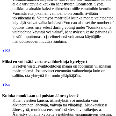
ei ole tarvittavia oikeuksia äänestysten luomiseen. Syötä
otsikko ja ainakin kaksi vaihtoehtoa niille varattuihin kenttiin.
Varmista että jokainen vaihtoehto on omalla rivillään
tekstikentässä. Voit myös määritellä kuinka monta vaihtoehtoa
käyttäjät voivat valita kohdasta You can also set the number of
options users may select during voting under “Kuinka monta
vaihtoehtoa käyttäjä voi valita”, äänestyksen kesto päivinä (0
kestää loputtomasti) ja viimeisenä voit antaa käyttäjille
mahdollisuuden muuttaa ääntään.
Ylös
Miksi en voi lisätä vastausvaihtoehtoja kyselyyn?
Kyselyn vastausvaihtoehtojen määrä on foorumin ylläpitäjän
määrittelemä. Jos tarvitset enemmän vaihtoehtoja kuin on
sallittu, ota yhteyttä foorumin ylläpitäjään.
Ylös
Kuinka muokkaan tai poistan äänestyksen?
Kuten viestien kanssa, äänestyksiä voi muokata vain
alkuperäinen lähettäjä, valvoja tai ylläpitäjä. Muokataksesi
äänestystä, muokkaa ensimmäistä viestiä viestiketjussa.
Äänestys on aina kytketty viestiketjun ensimmäiseen viestiin.