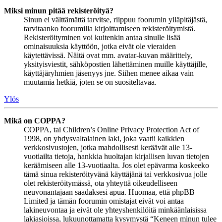
Miksi minun pitää rekisteröityä?
Sinun ei välttämättä tarvitse, riippuu foorumin ylläpitäjästä,
tarvitaanko foorumilla kirjoittamiseen rekisteröitymistä.
Rekisteröityminen voi kuitenkin antaa sinulle lisää
ominaisuuksia käyttöön, jotka eivät ole vieraiden
käytettävissä. Näitä ovat mm. avatar-kuvan määrittely,
yksityisviestit, sähköpostien lähettäminen muille käyttäjille,
käyttäjäryhmien jäsenyys jne. Siihen menee aikaa vain
muutamia hetkiä, joten se on suositeltavaa.
Ylös
Mikä on COPPA?
COPPA, tai Children’s Online Privacy Protection Act of
1998, on yhdysvaltalainen laki, joka vaatii kaikkien
verkkosivustojen, jotka mahdollisesti keräävät alle 13-
vuotiailta tietoja, hankkia huoltajan kirjallisen luvan tietojen
keräämiseen alle 13-vuotiaalta. Jos olet epävarma koskeeko
tämä sinua rekisteröityvänä käyttäjänä tai verkkosivua jolle
olet rekisteröitymässä, ota yhteyttä oikeudelliseen
neuvonantajaan saadaksesi apua. Huomaa, että phpBB
Limited ja tämän foorumin omistajat eivät voi antaa
lakineuvontaa ja eivät ole yhteyshenkilöitä minkäänlaisissa
lakiasioissa, lukuunottamatta kysymystä “Keneen minun tulee