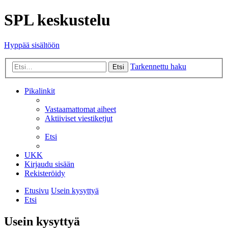
SPL keskustelu
Hyppää sisältöön
Tarkennettu haku
Etsi
Pikalinkit
Vastaamattomat aiheet
Aktiiviset viestiketjut
Etsi
UKK
Kirjaudu sisään
Rekisteröidy
Etusivu
Usein kysyttyä
Etsi
Usein kysyttyä