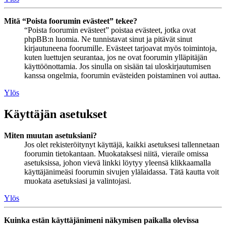
Mitä “Poista foorumin evästeet” tekee?
“Poista foorumin evästeet” poistaa evästeet, jotka ovat
phpBB:n luomia. Ne tunnistavat sinut ja pitävät sinut
kirjautuneena foorumille. Evästeet tarjoavat myös toimintoja,
kuten luettujen seurantaa, jos ne ovat foorumin ylläpitäjän
käyttöönottamia. Jos sinulla on sisään tai uloskirjautumisen
kanssa ongelmia, foorumin evästeiden poistaminen voi auttaa.
Ylös
Käyttäjän asetukset
Miten muutan asetuksiani?
Jos olet rekisteröitynyt käyttäjä, kaikki asetuksesi tallennetaan
foorumin tietokantaan. Muokataksesi niitä, vieraile omissa
asetuksissa, johon vievä linkki löytyy yleensä klikkaamalla
käyttäjänimeäsi foorumin sivujen ylälaidassa. Tätä kautta voit
muokata asetuksiasi ja valintojasi.
Ylös
Kuinka estän käyttäjänimeni näkymisen paikalla olevissa