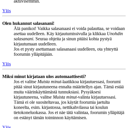
aktiivisemmin.
Ylös
Olen hukannut salasanani!
Älä panikoi! Vaikka salasanaasi ei voida palauttaa, se voidaan
asettaa uudelleen. Käy kirjautumissivulla ja klikkaa
Unohdin
salasanani
. Seuraa ohjeita ja sinun pitäisi kohta pystyä
kirjautumaan uudelleen.
Jos et pysty asettamaan salasanaasi uudelleen, ota yhteyttä
foorumin ylläpitäjään.
Ylös
Miksi minut kirjataan ulos automaattisesti?
Jos et valitse
Muista minut
-laatikkoa kirjautuessasi, foorumi
pitää sinut kirjautuneena ennalta määritellyn ajan. Tämä estää
muita väärinkäyttämästä tunnuksiasi. Pysyäksesi
kirjautuneena, valitse
Muista minut
-valinta kirjautuessasi.
Tämä ei ole suositeltavaa, jos käytät foorumia jaetulta
koneelta, esim. kirjastossa, nettikahvilassa tai koulun
tietokoneluokassa. Jos et näe tätä valintaa, foorumin ylläpitäjä
on estänyt tämän toiminnon käyttämisen.
Ylös