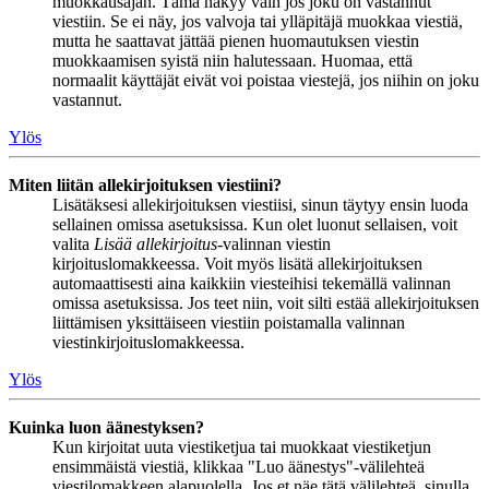
muokkausajan. Tämä näkyy vain jos joku on vastannut
viestiin. Se ei näy, jos valvoja tai ylläpitäjä muokkaa viestiä,
mutta he saattavat jättää pienen huomautuksen viestin
muokkaamisen syistä niin halutessaan. Huomaa, että
normaalit käyttäjät eivät voi poistaa viestejä, jos niihin on joku
vastannut.
Ylös
Miten liitän allekirjoituksen viestiini?
Lisätäksesi allekirjoituksen viestiisi, sinun täytyy ensin luoda
sellainen omissa asetuksissa. Kun olet luonut sellaisen, voit
valita
Lisää allekirjoitus
-valinnan viestin
kirjoituslomakkeessa. Voit myös lisätä allekirjoituksen
automaattisesti aina kaikkiin viesteihisi tekemällä valinnan
omissa asetuksissa. Jos teet niin, voit silti estää allekirjoituksen
liittämisen yksittäiseen viestiin poistamalla valinnan
viestinkirjoituslomakkeessa.
Ylös
Kuinka luon äänestyksen?
Kun kirjoitat uuta viestiketjua tai muokkaat viestiketjun
ensimmäistä viestiä, klikkaa "Luo äänestys"-välilehteä
viestilomakkeen alapuolella. Jos et näe tätä välilehteä, sinulla