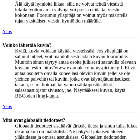
Älä käytä hymiöitä liikaa, sillä ne voivat tehdä viestistä
lukukelvottoman ja valvoja voi poistaa niitä tai viestin
kokonaan. Foorumin ylläpitäjä on voinut myös määritellä
rajan yksittäisen viestin hymiöiden määrälle.
Ylös
Voinko lähettää kuvia?
Kyllä, kuvia voidaan käyttää viesteissäsi. Jos ylläpitäjä on
sallinut liitteet, voit mahdollisesti ladata kuvan foorumille.
Muutoin sinun täytyy antaa osoite julkisesti saatavilla olevaan
kuvaan, esim. http://www.example.com/my-picture.gif. Et voi
antaa osoitetta omalla koneellasi oleviin kuviin (ellei se ole
yleinen palvelin) tai kuviin, jotka ovat käyttäjätunnistuksen
takana, esim. hotmail tai yahoo sähköpostilaatikot,
salasanasuojatut sivustot, jne. Näyttääksesi kuvan, käytä
BBCoden [img]-tagia.
Ylös
Mitä ovat globaalit tiedotteet?
Globaalit tiedotteet sisältävät tärkeää tietoa ja sinun tulisi lukea
ne aina kun on mahdolista. Ne näkyvät jokaisen alueen
ylälaidassa ja omissa asetuksissa. Globaalien tiedotteiden