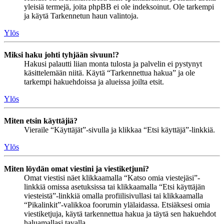
yleisiä termejä, joita phpBB ei ole indeksoinut. Ole tarkempi
ja käytä Tarkennetun haun valintoja.
Ylös
Miksi haku johti tyhjään sivuun!?
Hakusi palautti liian monta tulosta ja palvelin ei pystynyt
käsittelemään niitä. Käytä “Tarkennettua hakua” ja ole
tarkempi hakuehdoissa ja alueissa joilta etsit.
Ylös
Miten etsin käyttäjiä?
Vieraile “Käyttäjät”-sivulla ja klikkaa “Etsi käyttäjä”-linkkiä.
Ylös
Miten löydän omat viestini ja viestiketjuni?
Omat viestisi näet klikkaamalla “Katso omia viestejäsi”-
linkkiä omissa asetuksissa tai klikkaamalla “Etsi käyttäjän
viesteistä”-linkkiä omalla profiilisivullasi tai klikkaamalla
“Pikalinkit”-valikkoa foorumin ylälaidassa. Etsiäksesi omia
viestiketjuja, käytä tarkennettua hakua ja täytä sen hakuehdot
haluamallasi tavalla.