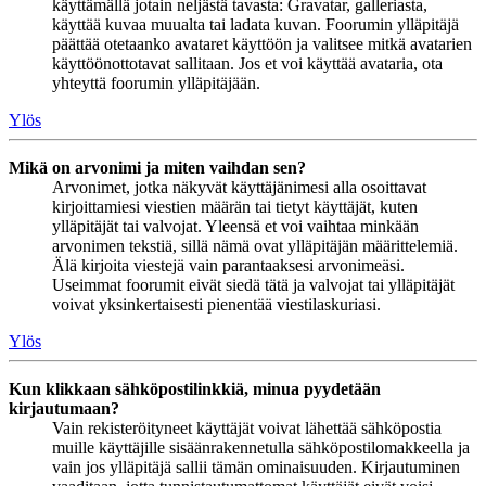
käyttämällä jotain neljästä tavasta: Gravatar, galleriasta,
käyttää kuvaa muualta tai ladata kuvan. Foorumin ylläpitäjä
päättää otetaanko avataret käyttöön ja valitsee mitkä avatarien
käyttöönottotavat sallitaan. Jos et voi käyttää avataria, ota
yhteyttä foorumin ylläpitäjään.
Ylös
Mikä on arvonimi ja miten vaihdan sen?
Arvonimet, jotka näkyvät käyttäjänimesi alla osoittavat
kirjoittamiesi viestien määrän tai tietyt käyttäjät, kuten
ylläpitäjät tai valvojat. Yleensä et voi vaihtaa minkään
arvonimen tekstiä, sillä nämä ovat ylläpitäjän määrittelemiä.
Älä kirjoita viestejä vain parantaaksesi arvonimeäsi.
Useimmat foorumit eivät siedä tätä ja valvojat tai ylläpitäjät
voivat yksinkertaisesti pienentää viestilaskuriasi.
Ylös
Kun klikkaan sähköpostilinkkiä, minua pyydetään
kirjautumaan?
Vain rekisteröityneet käyttäjät voivat lähettää sähköpostia
muille käyttäjille sisäänrakennetulla sähköpostilomakkeella ja
vain jos ylläpitäjä sallii tämän ominaisuuden. Kirjautuminen