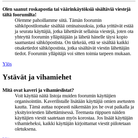
Olen saanut roskapostia tai väärinkäytöksiä sisältäviä viestejä
tältä foorumilta!
Olemme pahoillamme siitä. Tämän foorumin
sähköpostilomake sisältää ominaisuuksia, jotka yrittävät estää
ja seurata käyttäjiä, jotka lähettävät sellaisia viestejä, joten ota
yhteyttä foorumin ylläpitäjään ja lähetä hänelle täysi kopio
saamastasi sähköpostista. On tärkeää, että se sisältää kaikki
otsaketiedot sähköpostista, jotka sisältävät viestin lähettäjän
tiedot. Foorumin ylläpitäjä voi sitten toimia tarpeen mukaan.
Ylös
Ystävät ja vihamiehet
Mitä ovat kaveri ja vihamieslistat?
Voit käyttää näitä listoja muiden foorumin käyttäjien
organisointiin. Kaverilistalle lisätään käyttäjiä omien asetusten
kautta. Tämä auttaa nopeasti näkemään jos he ovat paikalla ja
yksityisviestien lähettämisessä. Teemasta riippuen näiden
käyttäjien viestit saatetaan myös korostaa. Jos lisäät käyttäjän
vihamieheksi, kaikki käyttäjän kirjoittamat viestit piilotetaan
oletuksena.