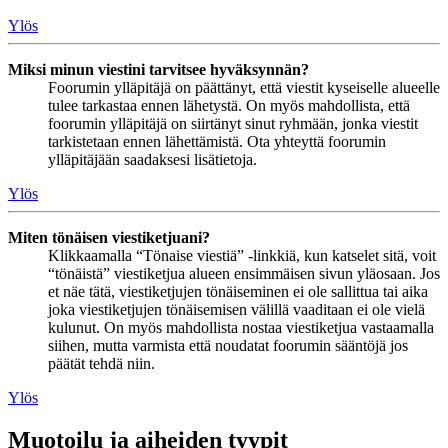
Ylös
Miksi minun viestini tarvitsee hyväksynnän?
Foorumin ylläpitäjä on päättänyt, että viestit kyseiselle alueelle
tulee tarkastaa ennen lähetystä. On myös mahdollista, että
foorumin ylläpitäjä on siirtänyt sinut ryhmään, jonka viestit
tarkistetaan ennen lähettämistä. Ota yhteyttä foorumin
ylläpitäjään saadaksesi lisätietoja.
Ylös
Miten tönäisen viestiketjuani?
Klikkaamalla “Tönaise viestiä” -linkkiä, kun katselet sitä, voit
“tönäistä” viestiketjua alueen ensimmäisen sivun yläosaan. Jos
et näe tätä, viestiketjujen tönäiseminen ei ole sallittua tai aika
joka viestiketjujen tönäisemisen välillä vaaditaan ei ole vielä
kulunut. On myös mahdollista nostaa viestiketjua vastaamalla
siihen, mutta varmista että noudatat foorumin sääntöjä jos
päätät tehdä niin.
Ylös
Muotoilu ja aiheiden tyypit