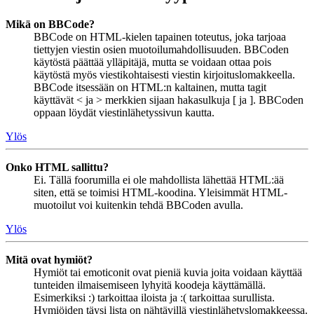
Mikä on BBCode?
BBCode on HTML-kielen tapainen toteutus, joka tarjoaa
tiettyjen viestin osien muotoilumahdollisuuden. BBCoden
käytöstä päättää ylläpitäjä, mutta se voidaan ottaa pois
käytöstä myös viestikohtaisesti viestin kirjoituslomakkeella.
BBCode itsessään on HTML:n kaltainen, mutta tagit
käyttävät < ja > merkkien sijaan hakasulkuja [ ja ]. BBCoden
oppaan löydät viestinlähetyssivun kautta.
Ylös
Onko HTML sallittu?
Ei. Tällä foorumilla ei ole mahdollista lähettää HTML:ää
siten, että se toimisi HTML-koodina. Yleisimmät HTML-
muotoilut voi kuitenkin tehdä BBCoden avulla.
Ylös
Mitä ovat hymiöt?
Hymiöt tai emoticonit ovat pieniä kuvia joita voidaan käyttää
tunteiden ilmaisemiseen lyhyitä koodeja käyttämällä.
Esimerkiksi :) tarkoittaa iloista ja :( tarkoittaa surullista.
Hymiöiden täysi lista on nähtävillä viestinlähetyslomakkeessa.