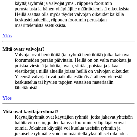
käyttäjäryhmät ja valvojat yms., riippuen foorumin
perustajasta ja hänen ylläpitäjille määrittelemistä oikeuksista.
Heillä saattaa olla myös täydet valvojan oikeudet kaikilla
keskustelualueilla, riippuen foorumin perustajan
määrittelemistä asetuksista.
Ylös
Mitä ovatr valvojat?
Valvojat ovat henkilöitä (tai ryhmä henkilöitä) jotka katsovat
foorumeiden perään päivittäin. Heillä on on valta muokata ja
poistaa viestejä ja lukita, avata, siirtää, poistaa ja jakaa
viestiketjuja niillä alueilla joissa heillä on valvojan oikeudet.
Yleensä valvojat ovat paikalla estämässä aiheen vierestä
keskustelua tai hyvien tapojen vastaisen materiaalin
lähettämistä.
Ylös
Mitä ovat käyttäjäryhmät?
Käyttäjäryhmät ovat käyttäjien ryhmiä, jotka jakavat yhteisön
hallittaviin osiin, joiden kanssa foorumin ylläpitäjät voivat
toimia. Jokainen käyttäjä voi kuulua useisiin ryhmiin ja
jokaiselle ryhmälle voidaan määritellä yksilölliset oikeudet.