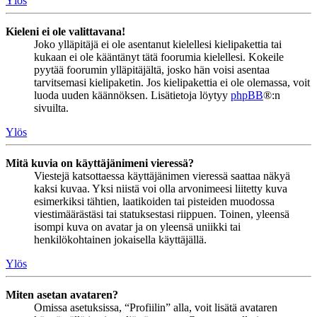
Ylös
Kieleni ei ole valittavana!
Joko ylläpitäjä ei ole asentanut kielellesi kielipakettia tai
kukaan ei ole kääntänyt tätä foorumia kielellesi. Kokeile
pyytää foorumin ylläpitäjältä, josko hän voisi asentaa
tarvitsemasi kielipaketin. Jos kielipakettia ei ole olemassa, voit
luoda uuden käännöksen. Lisätietoja löytyy
phpBB
®:n
sivuilta.
Ylös
Mitä kuvia on käyttäjänimeni vieressä?
Viestejä katsottaessa käyttäjänimen vieressä saattaa näkyä
kaksi kuvaa. Yksi niistä voi olla arvonimeesi liitetty kuva
esimerkiksi tähtien, laatikoiden tai pisteiden muodossa
viestimäärästäsi tai statuksestasi riippuen. Toinen, yleensä
isompi kuva on avatar ja on yleensä uniikki tai
henkilökohtainen jokaisella käyttäjällä.
Ylös
Miten asetan avataren?
Omissa asetuksissa, “Profiilin” alla, voit lisätä avataren