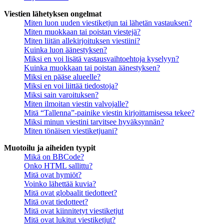
Viestien lähetyksen ongelmat
Miten luon uuden viestiketjun tai lähetän vastauksen?
Miten muokkaan tai poistan viestejä?
Miten liitän allekirjoituksen viestiini?
Kuinka luon äänestyksen?
Miksi en voi lisätä vastausvaihtoehtoja kyselyyn?
Kuinka muokkaan tai poistan äänestyksen?
Miksi en pääse alueelle?
Miksi en voi liittää tiedostoja?
Miksi sain varoituksen?
Miten ilmoitan viestin valvojalle?
Mitä “Tallenna”-painike viestin kirjoittamisessa tekee?
Miksi minun viestini tarvitsee hyväksynnän?
Miten tönäisen viestiketjuani?
Muotoilu ja aiheiden tyypit
Mikä on BBCode?
Onko HTML sallittu?
Mitä ovat hymiöt?
Voinko lähettää kuvia?
Mitä ovat globaalit tiedotteet?
Mitä ovat tiedotteet?
Mitä ovat kiinnitetyt viestiketjut
Mitä ovat lukitut viestiketjut?