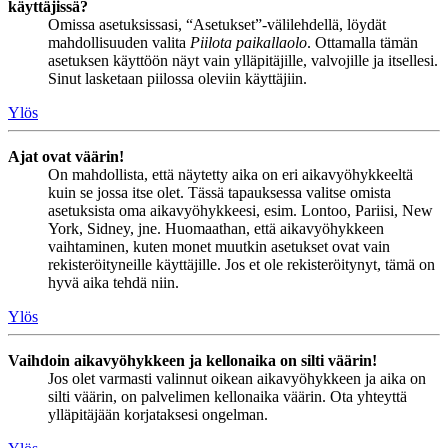
käyttäjissä?
Omissa asetuksissasi, “Asetukset”-välilehdellä, löydät
mahdollisuuden valita
Piilota paikallaolo
. Ottamalla tämän
asetuksen käyttöön näyt vain ylläpitäjille, valvojille ja itsellesi.
Sinut lasketaan piilossa oleviin käyttäjiin.
Ylös
Ajat ovat väärin!
On mahdollista, että näytetty aika on eri aikavyöhykkeeltä
kuin se jossa itse olet. Tässä tapauksessa valitse omista
asetuksista oma aikavyöhykkeesi, esim. Lontoo, Pariisi, New
York, Sidney, jne. Huomaathan, että aikavyöhykkeen
vaihtaminen, kuten monet muutkin asetukset ovat vain
rekisteröityneille käyttäjille. Jos et ole rekisteröitynyt, tämä on
hyvä aika tehdä niin.
Ylös
Vaihdoin aikavyöhykkeen ja kellonaika on silti väärin!
Jos olet varmasti valinnut oikean aikavyöhykkeen ja aika on
silti väärin, on palvelimen kellonaika väärin. Ota yhteyttä
ylläpitäjään korjataksesi ongelman.