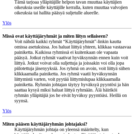
Tämä tarjoaa ylläpitäjille helpon tavan muuttaa käyttäjien
oikeuksia useille käyttäjille kerralla, kuten muuttaa valvojien
oikeuksia tai hallita pääsyä suljetulle alueelle.
Ylös
Missä ovat käyttäjäryhmät ja miten liityn sellaiseen?
Voit nähdä kaikki ryhmät “Käyttäjäryhmät”-linkin kautta
omissa asetuksissa. Jos haluat liittyä yhteen, klikkaa vastaavaa
painiketta. Kaikissa ryhmissä ei kuitenkaan ole vapaata
pääsyä. Jotkut ryhmät vaativat hyväksynnän ennen kuin voit
liittyä. Jotkut voivat olla suljettuja ja joissakin voi olla jopa
piilotettuja jäsenyyksiä. Jos ryhmä on avoin, voit liittyä siihen
klikkaamalla painiketta. Jos ryhmä vaatii hyväksynnän
liittymistä varten, voit pyytää liittymislupaa klikkaamalla
painiketta. Ryhmän johtajan täytyy hyväksyä pyyntösi ja hän
saattaa kysyä miksi haluat liittyä ryhmään. Älä häiriköi
ryhmän ylläpitäjiä jos he eivät hyväksy pyyntöäsi. Heillä on
syynsä.
Ylös
Miten pääsen käyttäjäryhmän johtajaksi?
Käyttäjäryhmän johtaja on yleensä määritelty, kun