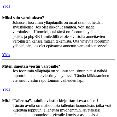
Ylös
Miksi sain varoituksen?
Jokaisen foorumin ylläpitäjällä on omat säännöt heidän
sivustollensa. Jos olet rikkonut sääntöä, voit saada
varoituksen. Huomioi, että tämä on foorumin ylläpitäjän
päätös ja phpBB Limitedillä ei ole sivustolla annettavien
varoitusten kanssa mitään tekemistä. Ota yhteyttä foorumin
ylläpitäjään, jos olet epävarma annetun varoituksen syystä.
Ylös
Miten ilmoitan viestin valvojalle?
Jos foorumin ylläpitäjä on sallinut sen, sinun pitäisi nähdä
raportointipainike viestin yhteydessä. Tämän klikkaaminen
vie sinut viestin raportoinnin vaiheiden läpi.
Ylös
Mitä “Tallenna”-painike viestin kirjoittamisessa tekee?
Tämän avulla on mahdollista tallentaa luonnoksia, jotka voit
kirjoittaa loppuun ja lähettää myöhemmin. Avataksesi
tallennetun luonnoksen, vieraile komissa asetuksissa.