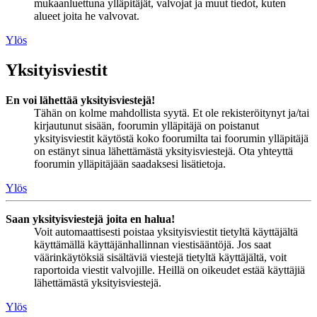
mukaanluettuna ylläpitäjät, valvojat ja muut tiedot, kuten
alueet joita he valvovat.
Ylös
Yksityisviestit
En voi lähettää yksityisviestejä!
Tähän on kolme mahdollista syytä. Et ole rekisteröitynyt ja/tai
kirjautunut sisään, foorumin ylläpitäjä on poistanut
yksityisviestit käytöstä koko foorumilta tai foorumin ylläpitäjä
on estänyt sinua lähettämästä yksityisviestejä. Ota yhteyttä
foorumin ylläpitäjään saadaksesi lisätietoja.
Ylös
Saan yksityisviestejä joita en halua!
Voit automaattisesti poistaa yksityisviestit tietyltä käyttäjältä
käyttämällä käyttäjänhallinnan viestisääntöjä. Jos saat
väärinkäytöksiä sisältäviä viestejä tietyltä käyttäjältä, voit
raportoida viestit valvojille. Heillä on oikeudet estää käyttäjiä
lähettämästä yksityisviestejä.
Ylös