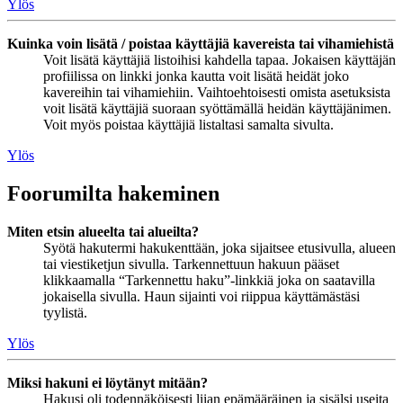
Ylös
Kuinka voin lisätä / poistaa käyttäjiä kavereista tai vihamiehistä
Voit lisätä käyttäjiä listoihisi kahdella tapaa. Jokaisen käyttäjän
profiilissa on linkki jonka kautta voit lisätä heidät joko
kavereihin tai vihamiehiin. Vaihtoehtoisesti omista asetuksista
voit lisätä käyttäjiä suoraan syöttämällä heidän käyttäjänimen.
Voit myös poistaa käyttäjiä listaltasi samalta sivulta.
Ylös
Foorumilta hakeminen
Miten etsin alueelta tai alueilta?
Syötä hakutermi hakukenttään, joka sijaitsee etusivulla, alueen
tai viestiketjun sivulla. Tarkennettuun hakuun pääset
klikkaamalla “Tarkennettu haku”-linkkiä joka on saatavilla
jokaisella sivulla. Haun sijainti voi riippua käyttämästäsi
tyylistä.
Ylös
Miksi hakuni ei löytänyt mitään?
Hakusi oli todennäköisesti liian epämääräinen ja sisälsi useita