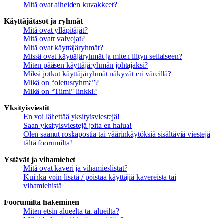
Mitä ovat aiheiden kuvakkeet?
Käyttäjätasot ja ryhmät
Mitä ovat ylläpitäjät?
Mitä ovatr valvojat?
Mitä ovat käyttäjäryhmät?
Missä ovat käyttäjäryhmät ja miten liityn sellaiseen?
Miten pääsen käyttäjäryhmän johtajaksi?
Miksi jotkut käyttäjäryhmät näkyvät eri väreillä?
Mikä on “oletusryhmä”?
Mikä on “Tiimi” linkki?
Yksityisviestit
En voi lähettää yksityisviestejä!
Saan yksityisviestejä joita en halua!
Olen saanut roskapostia tai väärinkäytöksiä sisältäviä viestejä
tältä foorumilta!
Ystävät ja vihamiehet
Mitä ovat kaveri ja vihamieslistat?
Kuinka voin lisätä / poistaa käyttäjiä kavereista tai
vihamiehistä
Foorumilta hakeminen
Miten etsin alueelta tai alueilta?