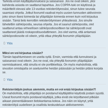
Tarkista ensin käyttäjätunnuksesi ja salasanasi. Jos ne ovat oikein, yksi
kahdesta asiasta on saattanut tapahtua. Jos COPPA-tuki on käytössä ja
määrittelit olevasi alle 13-vuotias rekisteröityessäsi, sinun tulee seurata
saamiasi ohjeita. Jotkut foorumit vaativat myös uusien tunnusten aktivoinnin
joko sinun itsesi toimesta tai ylläpitäjän toimesta ennen kuin voit kirjautua
sisään. Tämä tieto kerrottiin rekisteröitymisen yhteydessä. Jos sinulle
lähetettiin sähköpostia, seuraa ohjeita. Jos et saanut sähköpostia, olet
saattanut antaa virheellisen sähköpostiosoitteen tai sähköpostit ovat
saattaneet jäädä roskapostisuodattimeen. Jos olet varma, että antamasi
sähköpostiosoite oli oikein, yritä ottaa yhteyttä foorumin ylläpitäjään.
Ylös
Miksi en voi kirjautua sisään?
Tämän tapahtumiseen on useita syitä. Ensin, varmista että tunnuksesi ja
salasanasi ovat oikein. Jos ne ovat, ota yhteyttä foorumin ylläpitäjään
varmistaaksesi, että sinulla ei ole porttikieltoja. On myös mahdollista, että
sivuston omistajalla on asetusvirhe heidän päässään ja heidän pitäisi korjata
se.
Ylös
Rekisteröidyin joskus aiemmin, mutta en voi enää kirjautua sisään?!
On mahdollista, että ylläpitäjä on poistanut käyttäjätilisi käytöstä jostain syystä.
Useat foorumit myös poistavat käyttäjiä, jotka eivät ole kirjoittaneet pitkään
aikaan pienentääkseen tietokantansa kokoa. Jos näin on käynyt, yritä
rekisteröityä uudelleen ja osallistu keskusteluun aktiivisemmin.