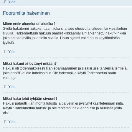
Ylös
Foorumilta hakeminen
Miten etsin alueelta tai alueilta?
Syötä hakutermi hakukenttään, joka sijaitsee etusivulla, alueen tai viestiketjun
sivulla. Tarkennettuun hakuun pääset klikkaamalla “Tarkennettu haku”-linkkiä
joka on saatavilla jokaisella sivulla. Haun sijainti voi riippua käyttämästäsi
tyylistä.
Ylös
Miksi hakuni ei löytänyt mitään?
Hakusi oli todennäköisesti liian epämääräinen ja sisälsi useita yleisiä termejä,
joita phpBB ei ole indeksoinut. Ole tarkempi ja käytä Tarkennetun haun
valintoja.
Ylös
Miksi haku johti tyhjään sivuun!?
Hakusi palautti liian monta tulosta ja palvelin ei pystynyt käsittelemään niitä.
Käytä “Tarkennettua hakua” ja ole tarkempi hakuehdoissa ja alueissa joilta
etsit.
Ylös