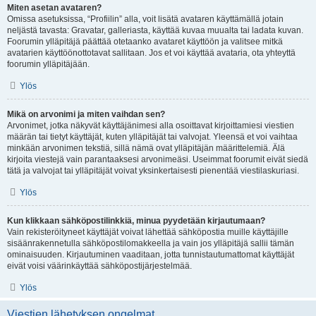
Miten asetan avataren?
Omissa asetuksissa, “Profiilin” alla, voit lisätä avataren käyttämällä jotain
neljästä tavasta: Gravatar, galleriasta, käyttää kuvaa muualta tai ladata kuvan.
Foorumin ylläpitäjä päättää otetaanko avataret käyttöön ja valitsee mitkä
avatarien käyttöönottotavat sallitaan. Jos et voi käyttää avataria, ota yhteyttä
foorumin ylläpitäjään.
Ylös
Mikä on arvonimi ja miten vaihdan sen?
Arvonimet, jotka näkyvät käyttäjänimesi alla osoittavat kirjoittamiesi viestien
määrän tai tietyt käyttäjät, kuten ylläpitäjät tai valvojat. Yleensä et voi vaihtaa
minkään arvonimen tekstiä, sillä nämä ovat ylläpitäjän määrittelemiä. Älä
kirjoita viestejä vain parantaaksesi arvonimeäsi. Useimmat foorumit eivät siedä
tätä ja valvojat tai ylläpitäjät voivat yksinkertaisesti pienentää viestilaskuriasi.
Ylös
Kun klikkaan sähköpostilinkkiä, minua pyydetään kirjautumaan?
Vain rekisteröityneet käyttäjät voivat lähettää sähköpostia muille käyttäjille
sisäänrakennetulla sähköpostilomakkeella ja vain jos ylläpitäjä sallii tämän
ominaisuuden. Kirjautuminen vaaditaan, jotta tunnistautumattomat käyttäjät
eivät voisi väärinkäyttää sähköpostijärjestelmää.
Ylös
Viestien lähetyksen ongelmat