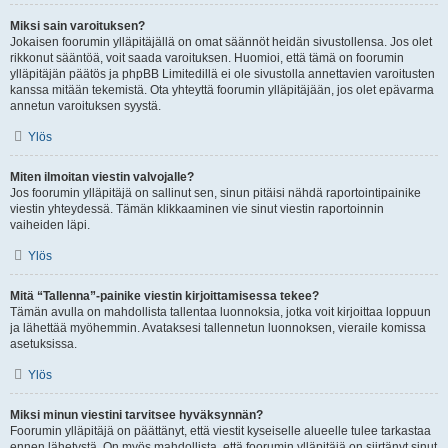
Miksi sain varoituksen?
Jokaisen foorumin ylläpitäjällä on omat säännöt heidän sivustollensa. Jos olet
rikkonut sääntöä, voit saada varoituksen. Huomioi, että tämä on foorumin
ylläpitäjän päätös ja phpBB Limitedillä ei ole sivustolla annettavien varoitusten
kanssa mitään tekemistä. Ota yhteyttä foorumin ylläpitäjään, jos olet epävarma
annetun varoituksen syystä.
Ylös
Miten ilmoitan viestin valvojalle?
Jos foorumin ylläpitäjä on sallinut sen, sinun pitäisi nähdä raportointipainike
viestin yhteydessä. Tämän klikkaaminen vie sinut viestin raportoinnin
vaiheiden läpi.
Ylös
Mitä “Tallenna”-painike viestin kirjoittamisessa tekee?
Tämän avulla on mahdollista tallentaa luonnoksia, jotka voit kirjoittaa loppuun
ja lähettää myöhemmin. Avataksesi tallennetun luonnoksen, vieraile komissa
asetuksissa.
Ylös
Miksi minun viestini tarvitsee hyväksynnän?
Foorumin ylläpitäjä on päättänyt, että viestit kyseiselle alueelle tulee tarkastaa
ennen lähetystä. On myös mahdollista, että foorumin ylläpitäjä on siirtänyt sinut