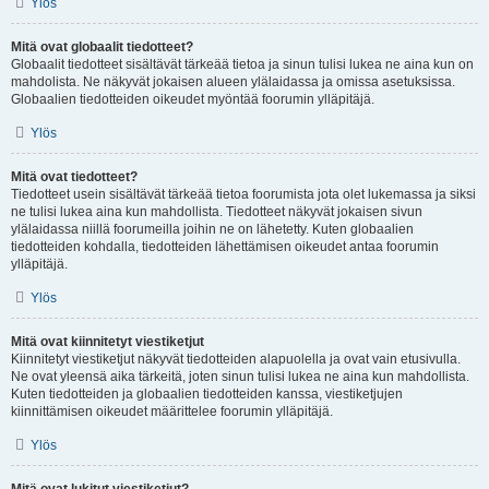
Ylös
Mitä ovat globaalit tiedotteet?
Globaalit tiedotteet sisältävät tärkeää tietoa ja sinun tulisi lukea ne aina kun on
mahdolista. Ne näkyvät jokaisen alueen ylälaidassa ja omissa asetuksissa.
Globaalien tiedotteiden oikeudet myöntää foorumin ylläpitäjä.
Ylös
Mitä ovat tiedotteet?
Tiedotteet usein sisältävät tärkeää tietoa foorumista jota olet lukemassa ja siksi
ne tulisi lukea aina kun mahdollista. Tiedotteet näkyvät jokaisen sivun
ylälaidassa niillä foorumeilla joihin ne on lähetetty. Kuten globaalien
tiedotteiden kohdalla, tiedotteiden lähettämisen oikeudet antaa foorumin
ylläpitäjä.
Ylös
Mitä ovat kiinnitetyt viestiketjut
Kiinnitetyt viestiketjut näkyvät tiedotteiden alapuolella ja ovat vain etusivulla.
Ne ovat yleensä aika tärkeitä, joten sinun tulisi lukea ne aina kun mahdollista.
Kuten tiedotteiden ja globaalien tiedotteiden kanssa, viestiketjujen
kiinnittämisen oikeudet määrittelee foorumin ylläpitäjä.
Ylös