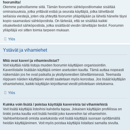
foorumilta!
Olemme pahoillamme siitä. Tämän foorumin sähköpostilomake sisältää
ominaisuuksia, jotka yrittävät estää ja seurata käyttäjiä, jotka lähettävät
sellaisia viestejä, joten ota yhteyttä foorumin ylläpitäjään ja lähetä hänelle täysi
kopio saamastasi sähköpostista. On tärkeää, että se sisältää kaikki
otsaketiedot sähköpostista, jotka sisältävät viestin lähettäjän tiedot. Foorumin
ylläpitäjä voi sitten toimia tarpeen mukaan.
Ylös
Ystävät ja vihamiehet
Mitä ovat kaveri ja vihamieslistat?
Voit käyttää näitä listoja muiden foorumin käyttäjien organisointiin.
Kaverilistalle lisätään käyttäjiä omien asetusten kautta. Tämä auttaa nopeasti
näkemään jos he ovat paikalla ja yksityisviestien lähettämisessä. Teemasta
riippuen näiden käyttäjien viestit saatetaan myös korostaa. Jos lisäät käyttäjän
vihamieheksi, kaikki käyttäjän kirjoittamat viestit piilotetaan oletuksena.
Ylös
Kuinka voin lisätä / poistaa käyttäjiä kavereista tai vihamiehistä
Voit lisätä käyttäjiä listoihisi kahdella tapaa. Jokaisen käyttäjän profiilissa on
linkki jonka kautta voit lisätä heidät joko kavereihin tai vihamiehiin.
Vaihtoehtoisesti omista asetuksista voit lisätä käyttäjiä suoraan syöttämällä
heidän käyttäjänimen. Voit myös poistaa käyttäjiä listaltasi samalta sivulta.