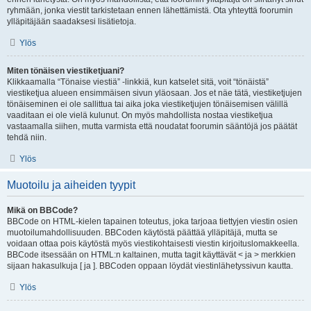
ryhmään, jonka viestit tarkistetaan ennen lähettämistä. Ota yhteyttä foorumin
ylläpitäjään saadaksesi lisätietoja.
Ylös
Miten tönäisen viestiketjuani?
Klikkaamalla “Tönaise viestiä” -linkkiä, kun katselet sitä, voit “tönäistä”
viestiketjua alueen ensimmäisen sivun yläosaan. Jos et näe tätä, viestiketjujen
tönäiseminen ei ole sallittua tai aika joka viestiketjujen tönäisemisen välillä
vaaditaan ei ole vielä kulunut. On myös mahdollista nostaa viestiketjua
vastaamalla siihen, mutta varmista että noudatat foorumin sääntöjä jos päätät
tehdä niin.
Ylös
Muotoilu ja aiheiden tyypit
Mikä on BBCode?
BBCode on HTML-kielen tapainen toteutus, joka tarjoaa tiettyjen viestin osien
muotoilumahdollisuuden. BBCoden käytöstä päättää ylläpitäjä, mutta se
voidaan ottaa pois käytöstä myös viestikohtaisesti viestin kirjoituslomakkeella.
BBCode itsessään on HTML:n kaltainen, mutta tagit käyttävät < ja > merkkien
sijaan hakasulkuja [ ja ]. BBCoden oppaan löydät viestinlähetyssivun kautta.
Ylös