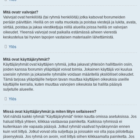
Mitä ovatr valvojat?
Valvojat ovat henkilöitä (tai ryhmä henkilöitä) jotka katsovat foorumeiden
perään päivittäin. Heillä on on valta muokata ja poistaa viestejä ja lukita, avata,
siirtää, poistaa ja jakaa viestiketjuja niillä alueilla joissa heillä on valvojan
oikeudet. Yleensä valvojat ovat paikalla estämässä aiheen vierestä
keskustelua tai hyvien tapojen vastaisen materiaalin lähettämistä.
Ylös
Mitä ovat käyttäjäryhmät?
Käyttäjäryhmät ovat käyttäjien ryhmiä, jotka jakavat yhteisön hallittaviin osiin,
joiden kanssa foorumin ylläpitäjät voivat toimia. Jokainen käyttäjä voi kuulua
useisiin ryhmiin ja jokaiselle ryhmälle voidaan määritellä yksilölliset oikeudet.
Tämä tarjoaa ylläpitäjille helpon tavan muuttaa käyttäjien oikeuksia useille
käyttäjille kerralla, kuten muuttaa valvojien oikeuksia tai hallita pääsyä
suljetulle alueelle.
Ylös
Missä ovat käyttäjäryhmät ja miten liityn sellaiseen?
Voit nähdä kaikki ryhmät “Käyttäjäryhmät”-linkin kautta omissa asetuksissa. Jos
haluat liittyä yhteen, klikkaa vastaavaa painiketta. Kaikissa ryhmissä ei
kuitenkaan ole vapaata pääsyä. Jotkut ryhmät vaativat hyväksynnän ennen
kuin voit liittyä. Jotkut voivat olla suljettuja ja joissakin voi olla jopa piilotettuja
jäsenyyksiä. Jos ryhmä on avoin, voit liittyä siihen klikkaamalla painiketta. Jos