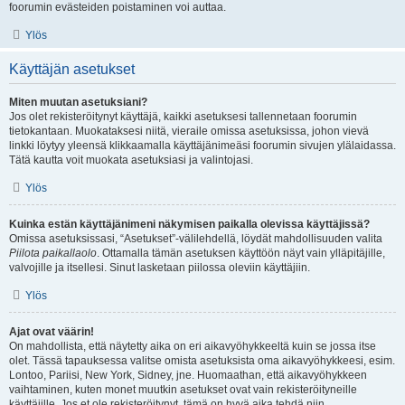
foorumin evästeiden poistaminen voi auttaa.
Ylös
Käyttäjän asetukset
Miten muutan asetuksiani?
Jos olet rekisteröitynyt käyttäjä, kaikki asetuksesi tallennetaan foorumin
tietokantaan. Muokataksesi niitä, vieraile omissa asetuksissa, johon vievä
linkki löytyy yleensä klikkaamalla käyttäjänimeäsi foorumin sivujen ylälaidassa.
Tätä kautta voit muokata asetuksiasi ja valintojasi.
Ylös
Kuinka estän käyttäjänimeni näkymisen paikalla olevissa käyttäjissä?
Omissa asetuksissasi, “Asetukset”-välilehdellä, löydät mahdollisuuden valita
Piilota paikallaolo
. Ottamalla tämän asetuksen käyttöön näyt vain ylläpitäjille,
valvojille ja itsellesi. Sinut lasketaan piilossa oleviin käyttäjiin.
Ylös
Ajat ovat väärin!
On mahdollista, että näytetty aika on eri aikavyöhykkeeltä kuin se jossa itse
olet. Tässä tapauksessa valitse omista asetuksista oma aikavyöhykkeesi, esim.
Lontoo, Pariisi, New York, Sidney, jne. Huomaathan, että aikavyöhykkeen
vaihtaminen, kuten monet muutkin asetukset ovat vain rekisteröityneille
käyttäjille. Jos et ole rekisteröitynyt, tämä on hyvä aika tehdä niin.