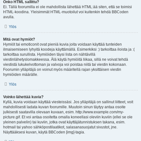
Onko HTML sallittu?
Ei. Tällä foorumilla ei ole mahdollista lähettää HTML:ää siten, että se toimisi
HTML-koodina. Yleisimmät HTML-muotoilut voi kuitenkin tehdä BBCoden
avulla.
Ylös
Mitä ovat hymiöt?
Hymiöt tai emoticonit ovat pieniä kuvia joita voidaan käyttää tunteiden
ilmaisemiseen lyhyitä koodeja käyttämällä. Esimerkiksi :) tarkoittaa iloista ja :(
tarkoittaa surullista. Hymiöiden täysi lista on nähtävillä
viestinlähetyslomakkeessa. Älä käytä hymiöitä liikaa, sillä ne voivat tehdä
viestistä lukukelvottoman ja valvoja voi poistaa niitä tai viestin kokonaan.
Foorumin ylläpitäjä on voinut myös määritellä rajan yksittäisen viestin
hymiöiden määrälle.
Ylös
Voinko lähettää kuvia?
Kyllä, kuvia voidaan käyttää viesteissäsi. Jos ylläpitäjä on sallinut liitteet, voit
mahdollisesti ladata kuvan foorumille. Muutoin sinun täytyy antaa osoite
julkisesti saatavilla olevaan kuvaan, esim. http://www.example.com/my-
picture.gif. Et voi antaa osoitetta omalla koneellasi oleviin kuviin (ellei se ole
yleinen palvelin) tai kuviin, jotka ovat käyttäjätunnistuksen takana, esim.
hotmail tai yahoo sähköpostilaatikot, salasanasuojatut sivustot, jne.
Näyttääksesi kuvan, käytä BBCoden [img]-tagia.