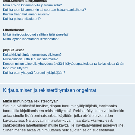
Seuraaminen ja kirjanmerkit
Mikä ero on kirjanmerkillä ja tilaamisella?
Kuinka teen kirjanmerkin tai seuraan haluamaani aihetta?
Kuinka tilaan haluamani alueen?
Kuinka poistan tilaukseni?
Liitetiedostot
Mitkä liitetiedostot ovat sallittuja tällä alueella?
Mistä löydän lähettämäni liitetiedostot?
phpBB -asiat
Kuka kirjoitti tämän foorumisovelluksen?
Miksi ominaisuutta X ei ole saatavilla?
Keneen minun tulee olla yhteydessä väärinkäytöstapauksissa tai lakiasioissa tähän
foorumiin liittyen?
Kuinka otan yhteyttä foorumin ylläpitäjään?
Kirjautumisen ja rekisteröitymisen ongelmat
Miksi minun pitää rekisteröityä?
Sinun ei välttämättä tarvitse, riippuu foorumin ylläpitäjästä, tarvitaanko
foorumilla kirjoittamiseen rekisteröitymistä. Rekisteröityminen voi kuitenkin
antaa sinulle lisää ominaisuuksia käyttöön, jotka eivät ole vieraiden
käytettävissä. Näitä ovat mm. avatar-kuvan määrittely, yksityisviestit,
sähköpostien lähettäminen muille käyttäjille, käyttäjäryhmien jäsenyys jne.
Siihen menee aikaa vain muutamia hetkiä, joten se on suositeltavaa.