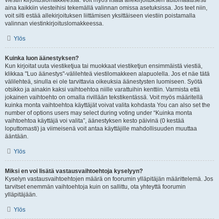
viestin kirjoituslomakkeessa. Voit myös lisätä allekirjoituksen automaattisesti
aina kaikkiin viesteihisi tekemällä valinnan omissa asetuksissa. Jos teet niin,
voit silti estää allekirjoituksen liittämisen yksittäiseen viestiin poistamalla
valinnan viestinkirjoituslomakkeessa.
Ylös
Kuinka luon äänestyksen?
Kun kirjoitat uuta viestiketjua tai muokkaat viestiketjun ensimmäistä viestiä,
klikkaa "Luo äänestys"-välilehteä viestilomakkeen alapuolella. Jos et näe tätä
välilehteä, sinulla ei ole tarvittavia oikeuksia äänestysten luomiseen. Syötä
otsikko ja ainakin kaksi vaihtoehtoa niille varattuihin kenttiin. Varmista että
jokainen vaihtoehto on omalla rivillään tekstikentässä. Voit myös määritellä
kuinka monta vaihtoehtoa käyttäjät voivat valita kohdasta You can also set the
number of options users may select during voting under “Kuinka monta
vaihtoehtoa käyttäjä voi valita”, äänestyksen kesto päivinä (0 kestää
loputtomasti) ja viimeisenä voit antaa käyttäjille mahdollisuuden muuttaa
ääntään.
Ylös
Miksi en voi lisätä vastausvaihtoehtoja kyselyyn?
Kyselyn vastausvaihtoehtojen määrä on foorumin ylläpitäjän määrittelemä. Jos
tarvitset enemmän vaihtoehtoja kuin on sallittu, ota yhteyttä foorumin
ylläpitäjään.
Ylös