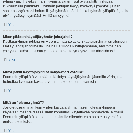
ryhmä vaatii hyväksynnän liittymistä varten, voit pyytää liittymislupaa
klikkaamalla painiketta. Ryhmän johtajan täytyy hyväksyä pyyntösi ja hän
saattaa kysyä miksi haluat liittyä ryhmään. Älä häiriköi ryhmän ylläpitäjiä jos he
eivät hyväksy pyyntöäsi. Heillä on syynsä.
Ylös
Miten pääsen käyttäjäryhmän johtajaksi?
Käyttäjäryhmän johtaja on yleensä määritelty, kun käyttäjäryhmät on alunperin
luotu ylläpitäjän toimesta. Jos haluat luoda käyttäjäryhmän, ensimmäinen
yhteyshenkilösi tulisi olla ylläpitäjä. Kokeile yksityisviestin lähettämistä.
Ylös
Miksi jotkut käyttäjäryhmät näkyvät eri väreillä?
Foorumin ylläpitäjä voi määritellä tietyn käyttäjäryhmän jäsenille värin joka
helpottaa kyseisen käyttäjäryhmän jäsenten tunnistamista.
Ylös
Mikä on “oletusryhmä”?
Jos olet useamman kuin yhden käyttäjäryhmän jäsen, oletusryhmääsi
käytetään määriteltäessä sinun kohdallasi käytettävää ryhmäväriä ja titteliä.
Foorumin ylläpitäjä saattaa antaa sinulle oikeudet vaihtaa oletusryhmääsi
omista asetuksista.
Ylös