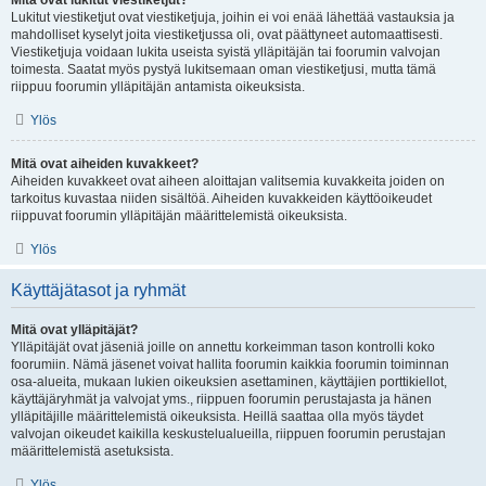
Mitä ovat lukitut viestiketjut?
Lukitut viestiketjut ovat viestiketjuja, joihin ei voi enää lähettää vastauksia ja
mahdolliset kyselyt joita viestiketjussa oli, ovat päättyneet automaattisesti.
Viestiketjuja voidaan lukita useista syistä ylläpitäjän tai foorumin valvojan
toimesta. Saatat myös pystyä lukitsemaan oman viestiketjusi, mutta tämä
riippuu foorumin ylläpitäjän antamista oikeuksista.
Ylös
Mitä ovat aiheiden kuvakkeet?
Aiheiden kuvakkeet ovat aiheen aloittajan valitsemia kuvakkeita joiden on
tarkoitus kuvastaa niiden sisältöä. Aiheiden kuvakkeiden käyttöoikeudet
riippuvat foorumin ylläpitäjän määrittelemistä oikeuksista.
Ylös
Käyttäjätasot ja ryhmät
Mitä ovat ylläpitäjät?
Ylläpitäjät ovat jäseniä joille on annettu korkeimman tason kontrolli koko
foorumiin. Nämä jäsenet voivat hallita foorumin kaikkia foorumin toiminnan
osa-alueita, mukaan lukien oikeuksien asettaminen, käyttäjien porttikiellot,
käyttäjäryhmät ja valvojat yms., riippuen foorumin perustajasta ja hänen
ylläpitäjille määrittelemistä oikeuksista. Heillä saattaa olla myös täydet
valvojan oikeudet kaikilla keskustelualueilla, riippuen foorumin perustajan
määrittelemistä asetuksista.
Ylös