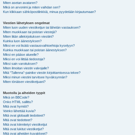
Miten asetan avataren?
Mikä on arvonimi ja miten vaihdan sen?
Kun klikkaan sähköpostilinkkiä, minua pyydetään kirjautumaan?
Viestien lähetyksen ongelmat
Miten luon uuden viestiketjun tai lähetän vastauksen?
Miten muokkaan tai poistan viestejä?
Miten liitän allekirjoituksen viestiini?
Kuinka luon äänestyksen?
Miksi en voi lisätä vastausvaihtoehtoja kyselyyn?
Kuinka muokkaan tai poistan äänestyksen?
Miksi en pääse alueelle?
Miksi en voi liittää tiedostoja?
Miksi sain varoituksen?
Miten ilmoitan viestin valvojalle?
Mitä “Tallenna”-painike viestin kirjoittamisessa tekee?
Miksi minun viestini tarvitsee hyväksynnän?
Miten tönäisen viestiketjuani?
Muotoilu ja aiheiden tyypit
Mikä on BBCode?
Onko HTML sallittu?
Mitä ovat hymiöt?
Voinko lähettää kuvia?
Mitä ovat globaalit tiedotteet?
Mitä ovat tiedotteet?
Mitä ovat kiinnitetyt viestiketjut
Mitä ovat lukitut viestiketjut?
Mitä ovat aiheiden kuvakkeet?