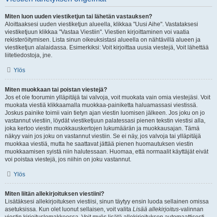
Miten luon uuden viestiketjun tai lähetän vastauksen?
Aloittaaksesi uuden viestiketjun alueella, klikkaa "Uusi Aihe". Vastataksesi
viestiketjuun klikkaa "Vastaa Viestiin". Viestien kirjoittaminen voi vaatia
rekisteröitymisen. Lista sinun oikeuksistasi alueella on nähtävillä alueen ja
viestiketjun alalaidassa. Esimerkiksi: Voit kirjoittaa uusia viestejä, Voit lähettää
liitetiedostoja, jne.
Ylös
Miten muokkaan tai poistan viestejä?
Jos et ole foorumin ylläpitäjä tai valvoja, voit muokata vain omia viestejäsi. Voit
muokata viestiä klikkaamalla muokkaa-painiketta haluamassasi viestissä.
Joskus painike toimii vain tietyn ajan viestin luomisen jälkeen. Jos joku on jo
vastannut viestiin, löydät viestiketjuun palatessasi pienen tekstin viestisi alla,
joka kertoo viestin muokkauskertojen lukumäärän ja muokkausajan. Tämä
näkyy vain jos joku on vastannut viestiin. Se ei näy, jos valvoja tai ylläpitäjä
muokkaa viestiä, mutta he saattavat jättää pienen huomautuksen viestin
muokkaamisen syistä niin halutessaan. Huomaa, että normaalit käyttäjät eivät
voi poistaa viestejä, jos niihin on joku vastannut.
Ylös
Miten liitän allekirjoituksen viestiini?
Lisätäksesi allekirjoituksen viestiisi, sinun täytyy ensin luoda sellainen omissa
asetuksissa. Kun olet luonut sellaisen, voit valita
Lisää allekirjoitus
-valinnan