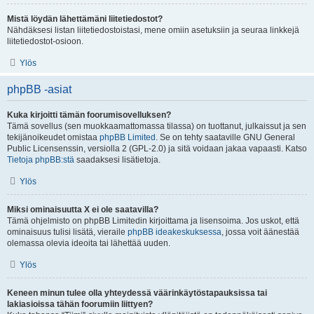
Mistä löydän lähettämäni liitetiedostot?
Nähdäksesi listan liitetiedostoistasi, mene omiin asetuksiin ja seuraa linkkejä
liitetiedostot-osioon.
Ylös
phpBB -asiat
Kuka kirjoitti tämän foorumisovelluksen?
Tämä sovellus (sen muokkaamattomassa tilassa) on tuottanut, julkaissut ja sen
tekijänoikeudet omistaa
phpBB Limited
. Se on tehty saataville GNU General
Public Licensenssin, versiolla 2 (GPL-2.0) ja sitä voidaan jakaa vapaasti. Katso
Tietoja phpBB:stä
saadaksesi lisätietoja.
Ylös
Miksi ominaisuutta X ei ole saatavilla?
Tämä ohjelmisto on phpBB Limitedin kirjoittama ja lisensoima. Jos uskot, että
ominaisuus tulisi lisätä, vieraile
phpBB ideakeskuksessa
, jossa voit äänestää
olemassa olevia ideoita tai lähettää uuden.
Ylös
Keneen minun tulee olla yhteydessä väärinkäytöstapauksissa tai
lakiasioissa tähän foorumiin liittyen?