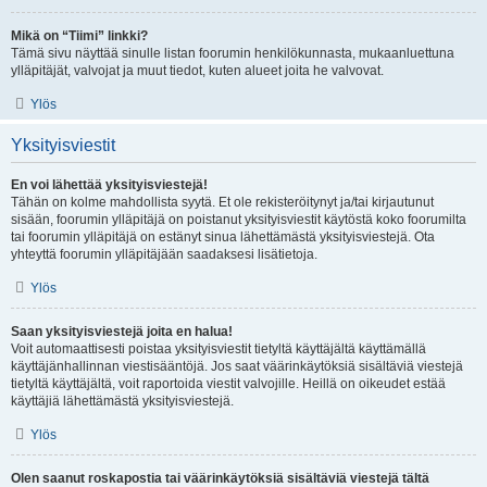
Mikä on “Tiimi” linkki?
Tämä sivu näyttää sinulle listan foorumin henkilökunnasta, mukaanluettuna
ylläpitäjät, valvojat ja muut tiedot, kuten alueet joita he valvovat.
Ylös
Yksityisviestit
En voi lähettää yksityisviestejä!
Tähän on kolme mahdollista syytä. Et ole rekisteröitynyt ja/tai kirjautunut
sisään, foorumin ylläpitäjä on poistanut yksityisviestit käytöstä koko foorumilta
tai foorumin ylläpitäjä on estänyt sinua lähettämästä yksityisviestejä. Ota
yhteyttä foorumin ylläpitäjään saadaksesi lisätietoja.
Ylös
Saan yksityisviestejä joita en halua!
Voit automaattisesti poistaa yksityisviestit tietyltä käyttäjältä käyttämällä
käyttäjänhallinnan viestisääntöjä. Jos saat väärinkäytöksiä sisältäviä viestejä
tietyltä käyttäjältä, voit raportoida viestit valvojille. Heillä on oikeudet estää
käyttäjiä lähettämästä yksityisviestejä.
Ylös
Olen saanut roskapostia tai väärinkäytöksiä sisältäviä viestejä tältä