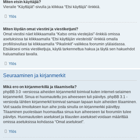
Miten etsin käyttäjiä?
Vieraile “Käyttäjät”-sivulla ja klikkaa “Etsi käyttäjä”-linkkiä.
Ylös
Miten löydän omat viestini ja viestiketjuni?
Omat viestisi näet klikkaamalla “Katso omia viestejäsi”-linkkiä omissa
asetuksissa tai klikkaamalla “Etsi käyttäjän viesteistä”-linkkiä omalla
profiilisivullasi tai klikkaamalla “Pikalinkit”-valikkoa foorumin ylälaidassa.
Etsiäksesi omia viestiketjuja, käytä tarkennettua hakua ja täytä sen hakuehdot
haluamallasi tavalla.
Ylös
Seuraaminen ja kirjanmerkit
Mikä ero on kirjanmerkillä ja tilaamisella?
phpBB 3.0 -versiossa aiheiden kirjanmerkit toimivat kuten internet-selaimen
kirjanmerkit. Sinua ei huomautettu jos aiheeseen tuli päivitys. phpBB 3.1 -
versiosta lähtien kirjanmerkit toimivat samaan tapaan kuin aiheiden tilaaminen.
Voit saada ilmoituksen kun aihe josta sinulla on kirjanmerkki päivittyy.
Tilaaminen puolestaan huomauttaa sinua kun aiheeseen tai foorumiin tulee
päivitys. Huomautusten asetukset ja tilausten asetukset voidaan määrittää
omissa asetuksissa kohdassa “Omat asetukset”.
Ylös