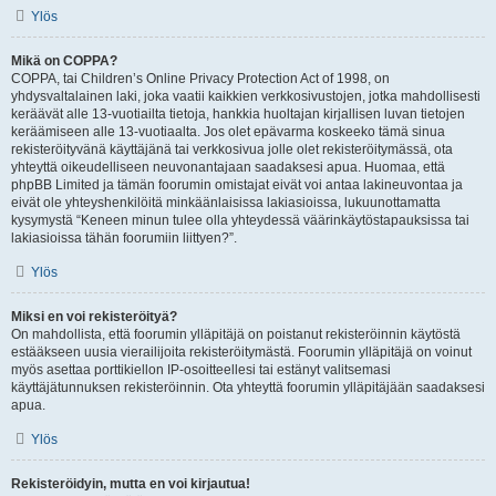
Ylös
Mikä on COPPA?
COPPA, tai Children’s Online Privacy Protection Act of 1998, on
yhdysvaltalainen laki, joka vaatii kaikkien verkkosivustojen, jotka mahdollisesti
keräävät alle 13-vuotiailta tietoja, hankkia huoltajan kirjallisen luvan tietojen
keräämiseen alle 13-vuotiaalta. Jos olet epävarma koskeeko tämä sinua
rekisteröityvänä käyttäjänä tai verkkosivua jolle olet rekisteröitymässä, ota
yhteyttä oikeudelliseen neuvonantajaan saadaksesi apua. Huomaa, että
phpBB Limited ja tämän foorumin omistajat eivät voi antaa lakineuvontaa ja
eivät ole yhteyshenkilöitä minkäänlaisissa lakiasioissa, lukuunottamatta
kysymystä “Keneen minun tulee olla yhteydessä väärinkäytöstapauksissa tai
lakiasioissa tähän foorumiin liittyen?”.
Ylös
Miksi en voi rekisteröityä?
On mahdollista, että foorumin ylläpitäjä on poistanut rekisteröinnin käytöstä
estääkseen uusia vierailijoita rekisteröitymästä. Foorumin ylläpitäjä on voinut
myös asettaa porttikiellon IP-osoitteellesi tai estänyt valitsemasi
käyttäjätunnuksen rekisteröinnin. Ota yhteyttä foorumin ylläpitäjään saadaksesi
apua.
Ylös
Rekisteröidyin, mutta en voi kirjautua!