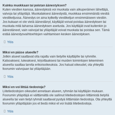
Kuinka muokkaan tai poistan äänestyksen?
Kuten viestien kanssa, äänestyksiä voi muokata vain alkuperäinen lähettäjä,
valvoja tai ylläpitäjä. Muokataksesi äänestystä, muokkaa ensimmäistä viestiä
viestiketjussa. Äänestys on aina kytketty viestiketjun ensimmäiseen viestiin.
Jos kukaan ei ole vielä äänestänyt, käyttäjät voivat poistaa äänestyksen tai
muokata mitä tahansa äänestyksen asetusta. Jos käyttäjät ovat kuitenkin jo
äänestäneet, vain valvojat tai ylläpitäjät voivat muokata tai poistaa sen. Tämä
estää äänestysvaihtoehtojen vaihtamisen kesken äänestyksen.
Ylös
Miksi en pääse alueelle?
Jotkin alueet saattavat olla rajattu vain tietyille käyttäjille tai ryhmille.
Katsoaksesi, lukeaksesi, kirjoittaaksesi tai muiden toimintojen tekeminen
alueella saattaa tarvita erikoisoikeuksia. Jos haluat oikeudet, ota yhteyttä
foorumin valvojaan tai ylläpitäjään.
Ylös
Miksi en voi liittää tiedostoja?
Liitetiedostojen oikeudet annetaan alueen, ryhmän tai käyttäjän mukaan.
Foorumin ylläpitäjä ei välttämättä ole sallinut liitetiedostojen liittämistä tietyllä
alueella tai vain tietyt ryhmät saattavat pystyä liittämään tiedostoja. Ota yhteyttä
foorumin ylläpitäjään jos et tiedä miksi et voi lisätä liitetiedostoja.
Ylös