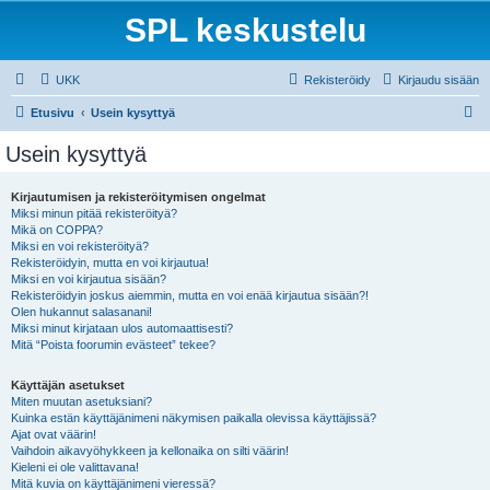
SPL keskustelu
UKK
Rekisteröidy
Kirjaudu sisään
E
Etusivu
Usein kysyttyä
t
Usein kysyttyä
s
i
Kirjautumisen ja rekisteröitymisen ongelmat
Miksi minun pitää rekisteröityä?
Mikä on COPPA?
Miksi en voi rekisteröityä?
Rekisteröidyin, mutta en voi kirjautua!
Miksi en voi kirjautua sisään?
Rekisteröidyin joskus aiemmin, mutta en voi enää kirjautua sisään?!
Olen hukannut salasanani!
Miksi minut kirjataan ulos automaattisesti?
Mitä “Poista foorumin evästeet” tekee?
Käyttäjän asetukset
Miten muutan asetuksiani?
Kuinka estän käyttäjänimeni näkymisen paikalla olevissa käyttäjissä?
Ajat ovat väärin!
Vaihdoin aikavyöhykkeen ja kellonaika on silti väärin!
Kieleni ei ole valittavana!
Mitä kuvia on käyttäjänimeni vieressä?