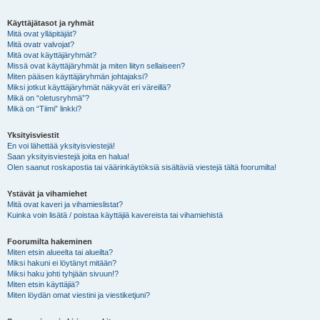
Käyttäjätasot ja ryhmät
Mitä ovat ylläpitäjät?
Mitä ovatr valvojat?
Mitä ovat käyttäjäryhmät?
Missä ovat käyttäjäryhmät ja miten liityn sellaiseen?
Miten pääsen käyttäjäryhmän johtajaksi?
Miksi jotkut käyttäjäryhmät näkyvät eri väreillä?
Mikä on “oletusryhmä”?
Mikä on “Tiimi” linkki?
Yksityisviestit
En voi lähettää yksityisviestejä!
Saan yksityisviestejä joita en halua!
Olen saanut roskapostia tai väärinkäytöksiä sisältäviä viestejä tältä foorumilta!
Ystävät ja vihamiehet
Mitä ovat kaveri ja vihamieslistat?
Kuinka voin lisätä / poistaa käyttäjiä kavereista tai vihamiehistä
Foorumilta hakeminen
Miten etsin alueelta tai alueilta?
Miksi hakuni ei löytänyt mitään?
Miksi haku johti tyhjään sivuun!?
Miten etsin käyttäjiä?
Miten löydän omat viestini ja viestiketjuni?