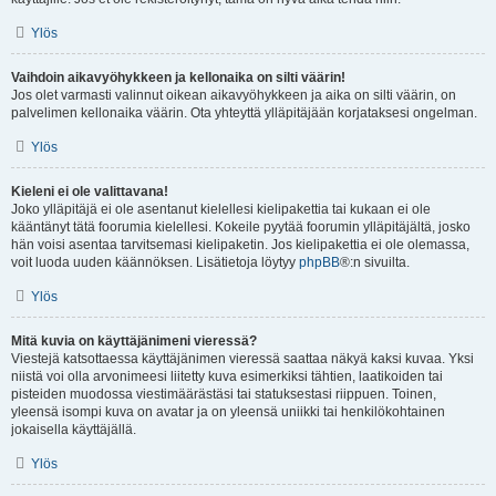
Ylös
Vaihdoin aikavyöhykkeen ja kellonaika on silti väärin!
Jos olet varmasti valinnut oikean aikavyöhykkeen ja aika on silti väärin, on
palvelimen kellonaika väärin. Ota yhteyttä ylläpitäjään korjataksesi ongelman.
Ylös
Kieleni ei ole valittavana!
Joko ylläpitäjä ei ole asentanut kielellesi kielipakettia tai kukaan ei ole
kääntänyt tätä foorumia kielellesi. Kokeile pyytää foorumin ylläpitäjältä, josko
hän voisi asentaa tarvitsemasi kielipaketin. Jos kielipakettia ei ole olemassa,
voit luoda uuden käännöksen. Lisätietoja löytyy
phpBB
®:n sivuilta.
Ylös
Mitä kuvia on käyttäjänimeni vieressä?
Viestejä katsottaessa käyttäjänimen vieressä saattaa näkyä kaksi kuvaa. Yksi
niistä voi olla arvonimeesi liitetty kuva esimerkiksi tähtien, laatikoiden tai
pisteiden muodossa viestimäärästäsi tai statuksestasi riippuen. Toinen,
yleensä isompi kuva on avatar ja on yleensä uniikki tai henkilökohtainen
jokaisella käyttäjällä.
Ylös