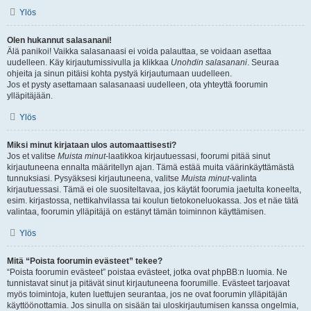
Ylös
Olen hukannut salasanani!
Älä panikoi! Vaikka salasanaasi ei voida palauttaa, se voidaan asettaa
uudelleen. Käy kirjautumissivulla ja klikkaa
Unohdin salasanani
. Seuraa
ohjeita ja sinun pitäisi kohta pystyä kirjautumaan uudelleen.
Jos et pysty asettamaan salasanaasi uudelleen, ota yhteyttä foorumin
ylläpitäjään.
Ylös
Miksi minut kirjataan ulos automaattisesti?
Jos et valitse
Muista minut
-laatikkoa kirjautuessasi, foorumi pitää sinut
kirjautuneena ennalta määritellyn ajan. Tämä estää muita väärinkäyttämästä
tunnuksiasi. Pysyäksesi kirjautuneena, valitse
Muista minut
-valinta
kirjautuessasi. Tämä ei ole suositeltavaa, jos käytät foorumia jaetulta koneelta,
esim. kirjastossa, nettikahvilassa tai koulun tietokoneluokassa. Jos et näe tätä
valintaa, foorumin ylläpitäjä on estänyt tämän toiminnon käyttämisen.
Ylös
Mitä “Poista foorumin evästeet” tekee?
“Poista foorumin evästeet” poistaa evästeet, jotka ovat phpBB:n luomia. Ne
tunnistavat sinut ja pitävät sinut kirjautuneena foorumille. Evästeet tarjoavat
myös toimintoja, kuten luettujen seurantaa, jos ne ovat foorumin ylläpitäjän
käyttöönottamia. Jos sinulla on sisään tai uloskirjautumisen kanssa ongelmia,