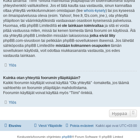
Kuka tahansa “Tiimi”-sivulla mainituista ylläpitäjistä on todennäköisesti sopiva
yhteyshenkilö valituksillesi. Jos et tätä kautta saa vastausta, sinun kannattaa
ottaa yhteyttä verkkotunnuksen omistajaan (tee
whois-kysely
) tai jos kyseessä
on ilmaispalvelussa oleva (esim. Yahoo!, free.fr, f2s.com, jne.), ota yhteyttä
ylläpitoon tai väärinkäytöksistä vastaavaan osastoon kyseisessä palvelussa.
Huomaa, että phpBB Limitedillä
ei ole lainkaan toimivaltaa
ja sitä ei voida
pitää vastuussa miten, missä tai kenen toimesta tämä foorumi on käytössä. Älä
ota yhteyttä phpBB Limitediin missään lakiasioissa
jotka eivät liity
phpBB.com-sivustoon tai pelkkään phpBB-sovellukseen itseensä. Jos lähetät
sähköpostia phpBB Limitedille
mistään kolmannen osapuolen
tämän
sovelluksen käytöstä, voit odottaa niukkasanaista vastausta, jos edes
vastausta lainkaan.
Ylös
Kuinka otan yhteyttä foorumin ylläpitäjään?
Kaikki foorumin käyttäjät voivat käyttää “Ota yhteyttä” -lomaketta, jos täämä
vaihtoehto on foorumin ylläpitäjän mahdollistama.
Foorumin käyttäjät voivat käyttää myös “Tiimi”-linkkiä.
Ylös
Hyppää
Etusivu
Viesti Ylläpidolle
Poista evästeet
Kaikki ajat ovat
UTC+03:00
Keskustelufoorumin ohjelmisto
phpBB
® Forum Software © phpBB Limited