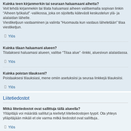
Kuinka teen kirjanmerkin tai seuraan haluamaani aihetta?
Voit tehdä kirjanmekin tai tilata haluamasi aiheen valitsemalla sopivan linkin
“Aiheen työkalut” -valikossa, joka on sijoitettu kätevästi keskustelun ylä- ja
alalaidan lähelle.
Viestiketjuun vastaaminen ja valinta “Huomauta kun vastaus lähetetään” tilaa
viestiketjun.
Ylös
Kuinka tilaan haluamani alueen?
Tilataksesi haluamasi alueen, valitse “Tilaa alue” -linkki, aluesivun alalaidassa.
Ylös
Kuinka poistan tilaukseni?
Poistaaksesi tilauksiasi, mene omiin asetuksiisi ja seuraa linkkejä tilauksiisi.
Ylös
Liitetiedostot
Mitkä liitetiedostot ovat sallittuja tällä alueella?
Ylläpitäjä voi määrätä sallitut ja kielletyt liitetiedostojen tyypit. Ota yhteys
ylläpitäjään mikäli et ole varma mitkä tiedostot ovat sallittuja..
Ylös