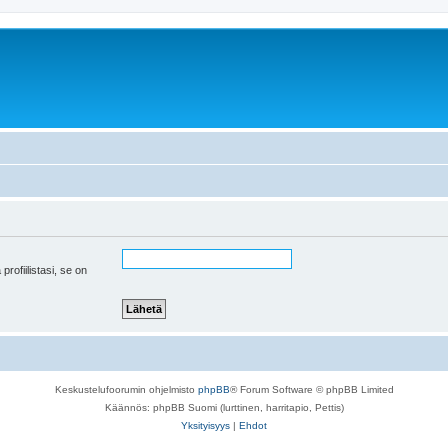
 profiilistasi, se on
Keskustelufoorumin ohjelmisto
phpBB
® Forum Software © phpBB Limited
Käännös: phpBB Suomi (lurttinen, harritapio, Pettis)
Yksityisyys
|
Ehdot