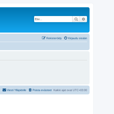
Etsi
Tarkennettu haku
Rekisteröidy
Kirjaudu sisään
Viesti Ylläpidolle
Poista evästeet
Kaikki ajat ovat
UTC+03:00