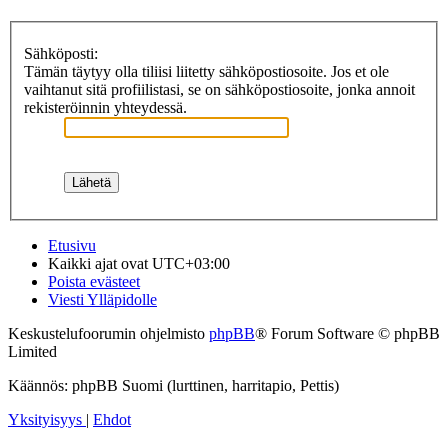
Sähköposti:
Tämän täytyy olla tiliisi liitetty sähköpostiosoite. Jos et ole
vaihtanut sitä profiilistasi, se on sähköpostiosoite, jonka annoit
rekisteröinnin yhteydessä.
Etusivu
Kaikki ajat ovat
UTC+03:00
Poista evästeet
Viesti Ylläpidolle
Keskustelufoorumin ohjelmisto
phpBB
® Forum Software © phpBB
Limited
Käännös: phpBB Suomi (lurttinen, harritapio, Pettis)
Yksityisyys
|
Ehdot