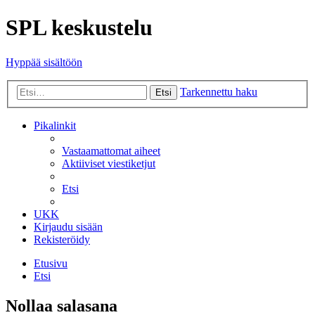
SPL keskustelu
Hyppää sisältöön
Tarkennettu haku
Etsi
Pikalinkit
Vastaamattomat aiheet
Aktiiviset viestiketjut
Etsi
UKK
Kirjaudu sisään
Rekisteröidy
Etusivu
Etsi
Nollaa salasana