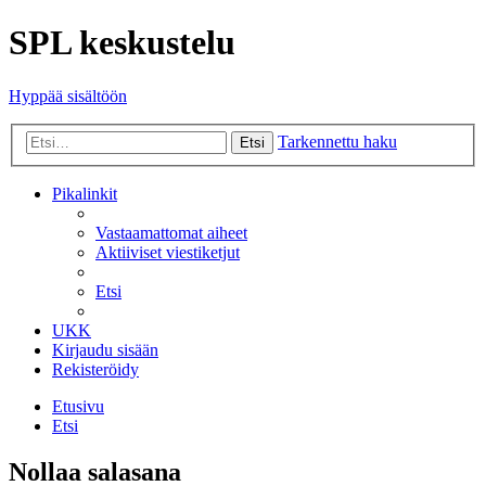
SPL keskustelu
Hyppää sisältöön
Tarkennettu haku
Etsi
Pikalinkit
Vastaamattomat aiheet
Aktiiviset viestiketjut
Etsi
UKK
Kirjaudu sisään
Rekisteröidy
Etusivu
Etsi
Nollaa salasana