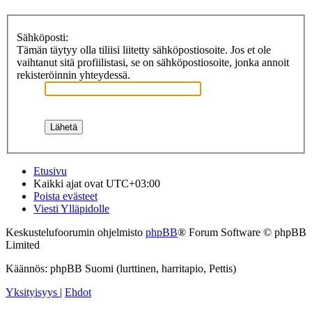
Sähköposti:
Tämän täytyy olla tiliisi liitetty sähköpostiosoite. Jos et ole
vaihtanut sitä profiilistasi, se on sähköpostiosoite, jonka annoit
rekisteröinnin yhteydessä.
Etusivu
Kaikki ajat ovat
UTC+03:00
Poista evästeet
Viesti Ylläpidolle
Keskustelufoorumin ohjelmisto
phpBB
® Forum Software © phpBB
Limited
Käännös: phpBB Suomi (lurttinen, harritapio, Pettis)
Yksityisyys
|
Ehdot