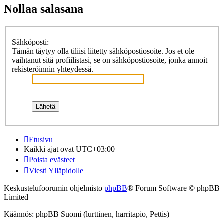
Nollaa salasana
Sähköposti:
Tämän täytyy olla tiliisi liitetty sähköpostiosoite. Jos et ole
vaihtanut sitä profiilistasi, se on sähköpostiosoite, jonka annoit
rekisteröinnin yhteydessä.
Etusivu
Kaikki ajat ovat
UTC+03:00
Poista evästeet
Viesti Ylläpidolle
Keskustelufoorumin ohjelmisto
phpBB
® Forum Software © phpBB
Limited
Käännös: phpBB Suomi (lurttinen, harritapio, Pettis)