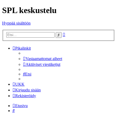
SPL keskustelu
Hyppää sisältöön
Tarkennettu
Etsi
haku
Pikalinkit
Vastaamattomat aiheet
Aktiiviset viestiketjut
Etsi
UKK
Kirjaudu sisään
Rekisteröidy
Etusivu
Etsi