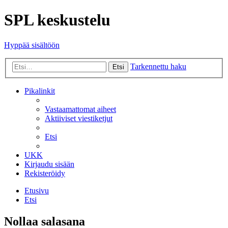
SPL keskustelu
Hyppää sisältöön
Tarkennettu haku
Etsi
Pikalinkit
Vastaamattomat aiheet
Aktiiviset viestiketjut
Etsi
UKK
Kirjaudu sisään
Rekisteröidy
Etusivu
Etsi
Nollaa salasana