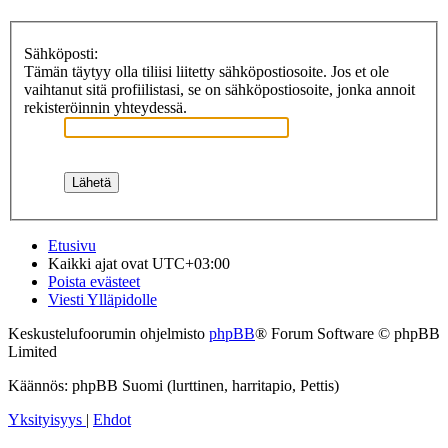
Sähköposti:
Tämän täytyy olla tiliisi liitetty sähköpostiosoite. Jos et ole
vaihtanut sitä profiilistasi, se on sähköpostiosoite, jonka annoit
rekisteröinnin yhteydessä.
Etusivu
Kaikki ajat ovat
UTC+03:00
Poista evästeet
Viesti Ylläpidolle
Keskustelufoorumin ohjelmisto
phpBB
® Forum Software © phpBB
Limited
Käännös: phpBB Suomi (lurttinen, harritapio, Pettis)
Yksityisyys
|
Ehdot