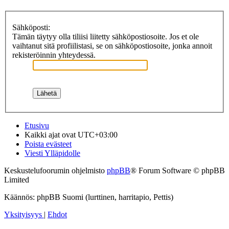
Sähköposti:
Tämän täytyy olla tiliisi liitetty sähköpostiosoite. Jos et ole
vaihtanut sitä profiilistasi, se on sähköpostiosoite, jonka annoit
rekisteröinnin yhteydessä.
Etusivu
Kaikki ajat ovat
UTC+03:00
Poista evästeet
Viesti Ylläpidolle
Keskustelufoorumin ohjelmisto
phpBB
® Forum Software © phpBB
Limited
Käännös: phpBB Suomi (lurttinen, harritapio, Pettis)
Yksityisyys
|
Ehdot