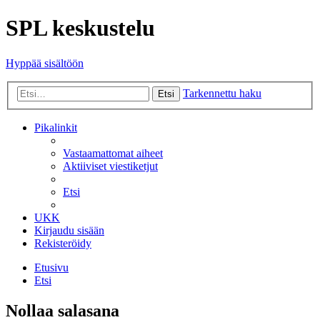
SPL keskustelu
Hyppää sisältöön
Tarkennettu haku
Etsi
Pikalinkit
Vastaamattomat aiheet
Aktiiviset viestiketjut
Etsi
UKK
Kirjaudu sisään
Rekisteröidy
Etusivu
Etsi
Nollaa salasana