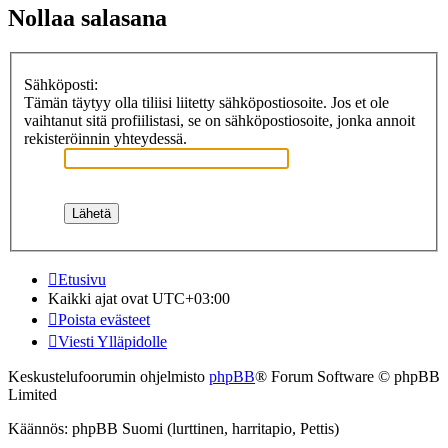
Nollaa salasana
Sähköposti:
Tämän täytyy olla tiliisi liitetty sähköpostiosoite. Jos et ole
vaihtanut sitä profiilistasi, se on sähköpostiosoite, jonka annoit
rekisteröinnin yhteydessä.
Etusivu
Kaikki ajat ovat
UTC+03:00
Poista evästeet
Viesti Ylläpidolle
Keskustelufoorumin ohjelmisto
phpBB
® Forum Software © phpBB
Limited
Käännös: phpBB Suomi (lurttinen, harritapio, Pettis)