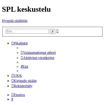
SPL keskustelu
Hyppää sisältöön
Tarkennettu
Etsi
haku
Pikalinkit
Vastaamattomat aiheet
Aktiiviset viestiketjut
Etsi
UKK
Kirjaudu sisään
Rekisteröidy
Etusivu
Etsi