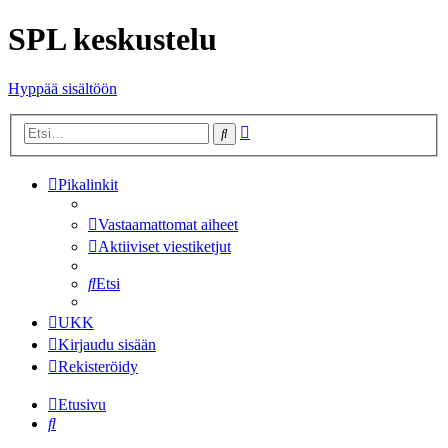
SPL keskustelu
Hyppää sisältöön
Tarkennettu
Etsi
haku
Pikalinkit
Vastaamattomat aiheet
Aktiiviset viestiketjut
Etsi
UKK
Kirjaudu sisään
Rekisteröidy
Etusivu
Etsi