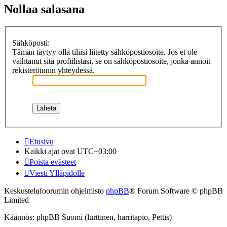
Nollaa salasana
Sähköposti:
Tämän täytyy olla tiliisi liitetty sähköpostiosoite. Jos et ole
vaihtanut sitä profiilistasi, se on sähköpostiosoite, jonka annoit
rekisteröinnin yhteydessä.
Etusivu
Kaikki ajat ovat
UTC+03:00
Poista evästeet
Viesti Ylläpidolle
Keskustelufoorumin ohjelmisto
phpBB
® Forum Software © phpBB
Limited
Käännös: phpBB Suomi (lurttinen, harritapio, Pettis)