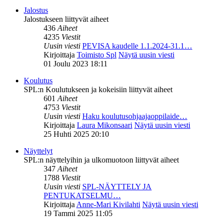
Jalostus
Jalostukseen liittyvät aiheet
436
Aiheet
4235
Viestit
Uusin viesti
PEVISA kaudelle 1.1.2024-31.1…
Kirjoittaja
Toimisto Spl
Näytä uusin viesti
01 Joulu 2023 18:11
Koulutus
SPL:n Koulutukseen ja kokeisiin liittyvät aiheet
601
Aiheet
4753
Viestit
Uusin viesti
Haku koulutusohjaajaoppilaide…
Kirjoittaja
Laura Mikonsaari
Näytä uusin viesti
25 Huhti 2025 20:10
Näyttelyt
SPL:n näyttelyihin ja ulkomuotoon liittyvät aiheet
347
Aiheet
1788
Viestit
Uusin viesti
SPL-NÄYTTELY JA
PENTUKATSELMU…
Kirjoittaja
Anne-Mari Kivilahti
Näytä uusin viesti
19 Tammi 2025 11:05