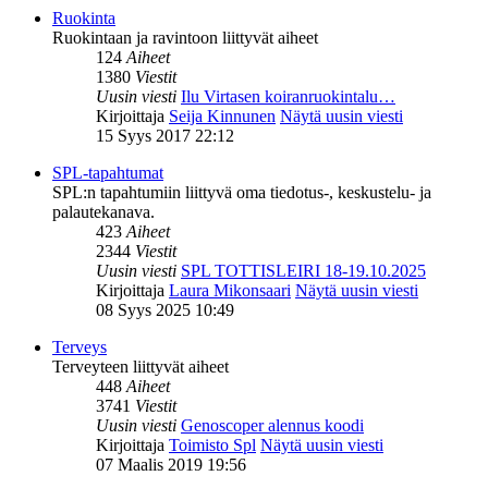
Ruokinta
Ruokintaan ja ravintoon liittyvät aiheet
124
Aiheet
1380
Viestit
Uusin viesti
Ilu Virtasen koiranruokintalu…
Kirjoittaja
Seija Kinnunen
Näytä uusin viesti
15 Syys 2017 22:12
SPL-tapahtumat
SPL:n tapahtumiin liittyvä oma tiedotus-, keskustelu- ja
palautekanava.
423
Aiheet
2344
Viestit
Uusin viesti
SPL TOTTISLEIRI 18-19.10.2025
Kirjoittaja
Laura Mikonsaari
Näytä uusin viesti
08 Syys 2025 10:49
Terveys
Terveyteen liittyvät aiheet
448
Aiheet
3741
Viestit
Uusin viesti
Genoscoper alennus koodi
Kirjoittaja
Toimisto Spl
Näytä uusin viesti
07 Maalis 2019 19:56