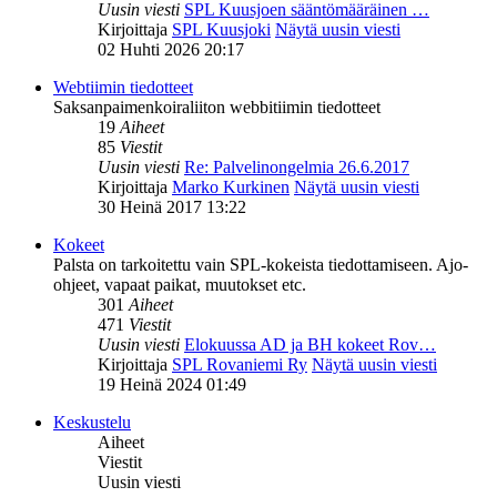
Uusin viesti
SPL Kuusjoen sääntömääräinen …
Kirjoittaja
SPL Kuusjoki
Näytä uusin viesti
02 Huhti 2026 20:17
Webtiimin tiedotteet
Saksanpaimenkoiraliiton webbitiimin tiedotteet
19
Aiheet
85
Viestit
Uusin viesti
Re: Palvelinongelmia 26.6.2017
Kirjoittaja
Marko Kurkinen
Näytä uusin viesti
30 Heinä 2017 13:22
Kokeet
Palsta on tarkoitettu vain SPL-kokeista tiedottamiseen. Ajo-
ohjeet, vapaat paikat, muutokset etc.
301
Aiheet
471
Viestit
Uusin viesti
Elokuussa AD ja BH kokeet Rov…
Kirjoittaja
SPL Rovaniemi Ry
Näytä uusin viesti
19 Heinä 2024 01:49
Keskustelu
Aiheet
Viestit
Uusin viesti