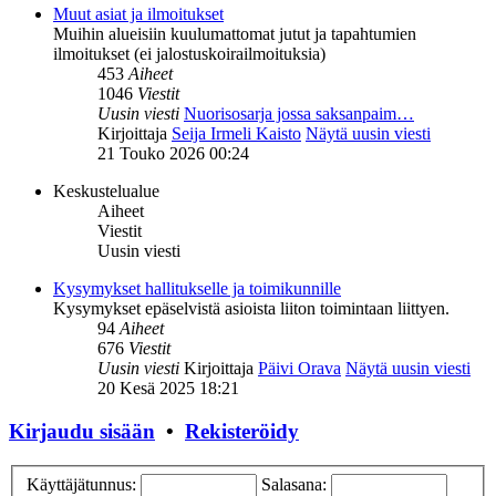
Muut asiat ja ilmoitukset
Muihin alueisiin kuulumattomat jutut ja tapahtumien
ilmoitukset (ei jalostuskoirailmoituksia)
453
Aiheet
1046
Viestit
Uusin viesti
Nuorisosarja jossa saksanpaim…
Kirjoittaja
Seija Irmeli Kaisto
Näytä uusin viesti
21 Touko 2026 00:24
Keskustelualue
Aiheet
Viestit
Uusin viesti
Kysymykset hallitukselle ja toimikunnille
Kysymykset epäselvistä asioista liiton toimintaan liittyen.
94
Aiheet
676
Viestit
Uusin viesti
Kirjoittaja
Päivi Orava
Näytä uusin viesti
20 Kesä 2025 18:21
Kirjaudu sisään
•
Rekisteröidy
Käyttäjätunnus:
Salasana: