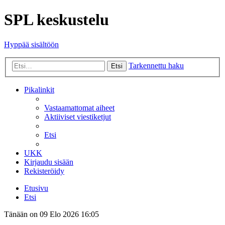
SPL keskustelu
Hyppää sisältöön
Tarkennettu haku
Etsi
Pikalinkit
Vastaamattomat aiheet
Aktiiviset viestiketjut
Etsi
UKK
Kirjaudu sisään
Rekisteröidy
Etusivu
Etsi
Tänään on 09 Elo 2026 16:05