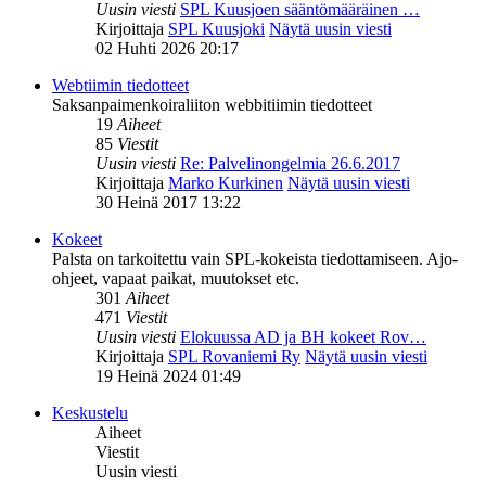
Uusin viesti
SPL Kuusjoen sääntömääräinen …
Kirjoittaja
SPL Kuusjoki
Näytä uusin viesti
02 Huhti 2026 20:17
Webtiimin tiedotteet
Saksanpaimenkoiraliiton webbitiimin tiedotteet
19
Aiheet
85
Viestit
Uusin viesti
Re: Palvelinongelmia 26.6.2017
Kirjoittaja
Marko Kurkinen
Näytä uusin viesti
30 Heinä 2017 13:22
Kokeet
Palsta on tarkoitettu vain SPL-kokeista tiedottamiseen. Ajo-
ohjeet, vapaat paikat, muutokset etc.
301
Aiheet
471
Viestit
Uusin viesti
Elokuussa AD ja BH kokeet Rov…
Kirjoittaja
SPL Rovaniemi Ry
Näytä uusin viesti
19 Heinä 2024 01:49
Keskustelu
Aiheet
Viestit
Uusin viesti