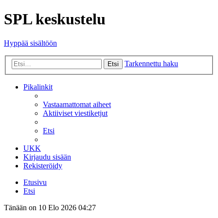
SPL keskustelu
Hyppää sisältöön
Tarkennettu haku
Etsi
Pikalinkit
Vastaamattomat aiheet
Aktiiviset viestiketjut
Etsi
UKK
Kirjaudu sisään
Rekisteröidy
Etusivu
Etsi
Tänään on 10 Elo 2026 04:27