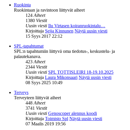
Ruokinta
Ruokintaan ja ravintoon liittyvät aiheet
124
Aiheet
1380
Viestit
Uusin viesti
Ilu Virtasen koiranruokintalu…
Kirjoittaja
Seija Kinnunen
Näytä uusin viesti
15 Syys 2017 22:12
SPL-tapahtumat
SPL:n tapahtumiin liittyvä oma tiedotus-, keskustelu- ja
palautekanava.
423
Aiheet
2344
Viestit
Uusin viesti
SPL TOTTISLEIRI 18-19.10.2025
Kirjoittaja
Laura Mikonsaari
Näytä uusin viesti
08 Syys 2025 10:49
Terveys
Terveyteen liittyvät aiheet
448
Aiheet
3741
Viestit
Uusin viesti
Genoscoper alennus koodi
Kirjoittaja
Toimisto Spl
Näytä uusin viesti
07 Maalis 2019 19:56