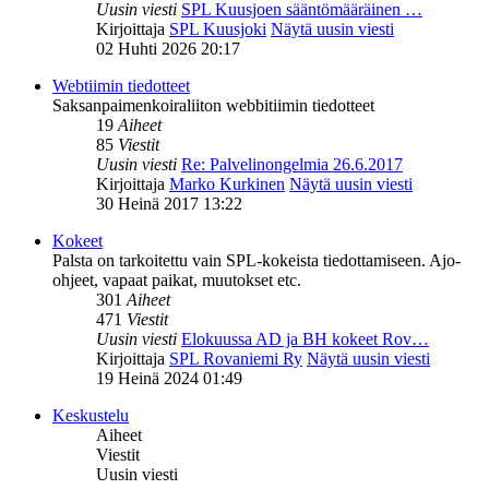
Uusin viesti
SPL Kuusjoen sääntömääräinen …
Kirjoittaja
SPL Kuusjoki
Näytä uusin viesti
02 Huhti 2026 20:17
Webtiimin tiedotteet
Saksanpaimenkoiraliiton webbitiimin tiedotteet
19
Aiheet
85
Viestit
Uusin viesti
Re: Palvelinongelmia 26.6.2017
Kirjoittaja
Marko Kurkinen
Näytä uusin viesti
30 Heinä 2017 13:22
Kokeet
Palsta on tarkoitettu vain SPL-kokeista tiedottamiseen. Ajo-
ohjeet, vapaat paikat, muutokset etc.
301
Aiheet
471
Viestit
Uusin viesti
Elokuussa AD ja BH kokeet Rov…
Kirjoittaja
SPL Rovaniemi Ry
Näytä uusin viesti
19 Heinä 2024 01:49
Keskustelu
Aiheet
Viestit
Uusin viesti