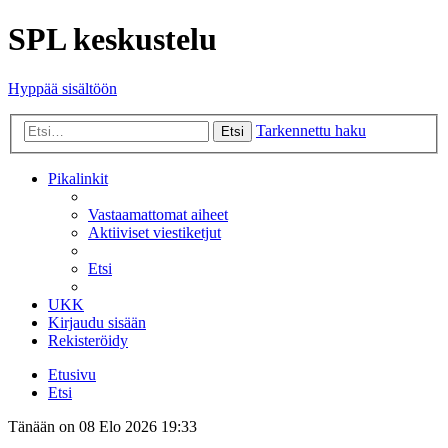
SPL keskustelu
Hyppää sisältöön
Tarkennettu haku
Etsi
Pikalinkit
Vastaamattomat aiheet
Aktiiviset viestiketjut
Etsi
UKK
Kirjaudu sisään
Rekisteröidy
Etusivu
Etsi
Tänään on 08 Elo 2026 19:33