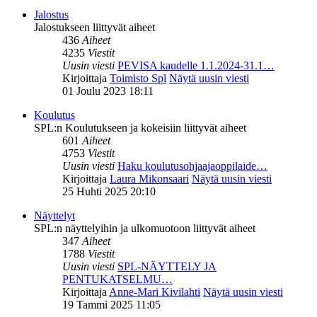
Jalostus
Jalostukseen liittyvät aiheet
436
Aiheet
4235
Viestit
Uusin viesti
PEVISA kaudelle 1.1.2024-31.1…
Kirjoittaja
Toimisto Spl
Näytä uusin viesti
01 Joulu 2023 18:11
Koulutus
SPL:n Koulutukseen ja kokeisiin liittyvät aiheet
601
Aiheet
4753
Viestit
Uusin viesti
Haku koulutusohjaajaoppilaide…
Kirjoittaja
Laura Mikonsaari
Näytä uusin viesti
25 Huhti 2025 20:10
Näyttelyt
SPL:n näyttelyihin ja ulkomuotoon liittyvät aiheet
347
Aiheet
1788
Viestit
Uusin viesti
SPL-NÄYTTELY JA
PENTUKATSELMU…
Kirjoittaja
Anne-Mari Kivilahti
Näytä uusin viesti
19 Tammi 2025 11:05