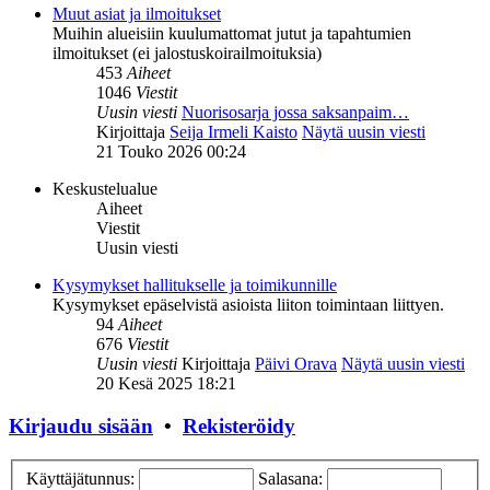
Muut asiat ja ilmoitukset
Muihin alueisiin kuulumattomat jutut ja tapahtumien
ilmoitukset (ei jalostuskoirailmoituksia)
453
Aiheet
1046
Viestit
Uusin viesti
Nuorisosarja jossa saksanpaim…
Kirjoittaja
Seija Irmeli Kaisto
Näytä uusin viesti
21 Touko 2026 00:24
Keskustelualue
Aiheet
Viestit
Uusin viesti
Kysymykset hallitukselle ja toimikunnille
Kysymykset epäselvistä asioista liiton toimintaan liittyen.
94
Aiheet
676
Viestit
Uusin viesti
Kirjoittaja
Päivi Orava
Näytä uusin viesti
20 Kesä 2025 18:21
Kirjaudu sisään
•
Rekisteröidy
Käyttäjätunnus:
Salasana: