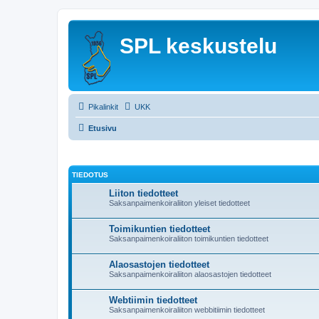
SPL keskustelu
Pikalinkit
UKK
Etusivu
TIEDOTUS
Liiton tiedotteet
Saksanpaimenkoiraliiton yleiset tiedotteet
Toimikuntien tiedotteet
Saksanpaimenkoiraliiton toimikuntien tiedotteet
Alaosastojen tiedotteet
Saksanpaimenkoiraliiton alaosastojen tiedotteet
Webtiimin tiedotteet
Saksanpaimenkoiraliiton webbitiimin tiedotteet