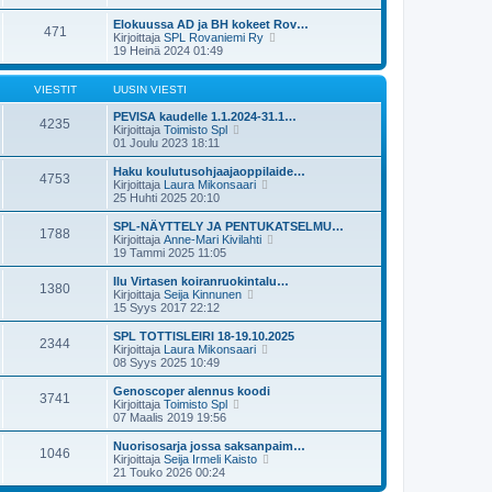
t
v
u
y
i
i
s
t
Elokuussa AD ja BH kokeet Rov…
e
471
i
ä
N
Kirjoittaja
SPL Rovaniemi Ry
s
n
u
ä
19 Heinä 2024 01:49
t
v
u
y
i
i
s
t
e
i
ä
VIESTIT
UUSIN VIESTI
s
n
u
t
v
u
PEVISA kaudelle 1.1.2024-31.1…
4235
i
i
N
s
Kirjoittaja
Toimisto Spl
e
ä
i
01 Joulu 2023 18:11
s
y
n
t
t
v
Haku koulutusohjaajaoppilaide…
4753
i
ä
i
N
Kirjoittaja
Laura Mikonsaari
u
e
ä
25 Huhti 2025 20:10
u
s
y
s
t
t
SPL-NÄYTTELY JA PENTUKATSELMU…
1788
i
i
ä
N
Kirjoittaja
Anne-Mari Kivilahti
n
u
ä
19 Tammi 2025 11:05
v
u
y
i
s
t
Ilu Virtasen koiranruokintalu…
e
1380
i
ä
N
Kirjoittaja
Seija Kinnunen
s
n
u
ä
15 Syys 2017 22:12
t
v
u
y
i
i
s
t
SPL TOTTISLEIRI 18-19.10.2025
e
2344
i
ä
N
Kirjoittaja
Laura Mikonsaari
s
n
u
ä
08 Syys 2025 10:49
t
v
u
y
i
i
s
t
Genoscoper alennus koodi
e
3741
i
ä
N
Kirjoittaja
Toimisto Spl
s
n
u
ä
07 Maalis 2019 19:56
t
v
u
y
i
i
s
t
Nuorisosarja jossa saksanpaim…
e
1046
i
ä
N
Kirjoittaja
Seija Irmeli Kaisto
s
n
u
ä
21 Touko 2026 00:24
t
v
u
y
i