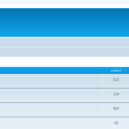
AIHEET
322
124
993
19