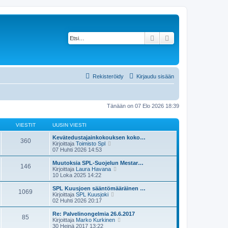
Etsi
Tarkennettu haku
Rekisteröidy
Kirjaudu sisään
Tänään on 07 Elo 2026 18:39
VIESTIT
UUSIN VIESTI
Kevätedustajainkokouksen koko…
360
N
Kirjoittaja
Toimisto Spl
ä
07 Huhti 2026 14:53
y
t
Muutoksia SPL-Suojelun Mestar…
146
ä
N
Kirjoittaja
Laura Havana
u
ä
10 Loka 2025 14:22
u
y
s
t
SPL Kuusjoen sääntömääräinen …
1069
i
ä
N
Kirjoittaja
SPL Kuusjoki
n
u
ä
02 Huhti 2026 20:17
v
u
y
i
s
t
Re: Palvelinongelmia 26.6.2017
e
85
i
ä
N
Kirjoittaja
Marko Kurkinen
s
n
u
ä
30 Heinä 2017 13:22