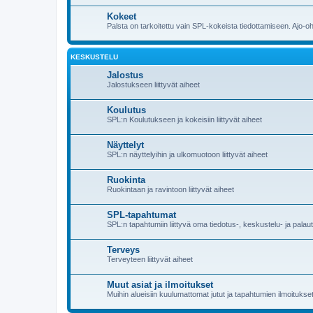
Kokeet
Palsta on tarkoitettu vain SPL-kokeista tiedottamiseen. Ajo-o
KESKUSTELU
Jalostus
Jalostukseen liittyvät aiheet
Koulutus
SPL:n Koulutukseen ja kokeisiin liittyvät aiheet
Näyttelyt
SPL:n näyttelyihin ja ulkomuotoon liittyvät aiheet
Ruokinta
Ruokintaan ja ravintoon liittyvät aiheet
SPL-tapahtumat
SPL:n tapahtumiin liittyvä oma tiedotus-, keskustelu- ja pala
Terveys
Terveyteen liittyvät aiheet
Muut asiat ja ilmoitukset
Muihin alueisiin kuulumattomat jutut ja tapahtumien ilmoitukset