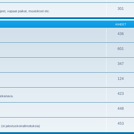
301
hjeet, vapaat paikat, muutokset etc.
AIHEET
436
601
347
124
423
utekanava.
448
453
 (ei jalostuskoirailmoituksia)