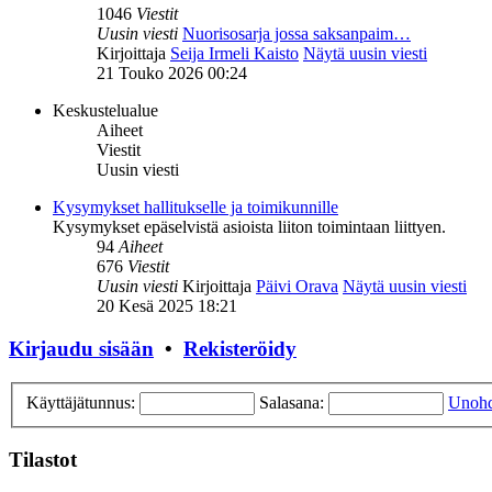
1046
Viestit
Uusin viesti
Nuorisosarja jossa saksanpaim…
Kirjoittaja
Seija Irmeli Kaisto
Näytä uusin viesti
21 Touko 2026 00:24
Keskustelualue
Aiheet
Viestit
Uusin viesti
Kysymykset hallitukselle ja toimikunnille
Kysymykset epäselvistä asioista liiton toimintaan liittyen.
94
Aiheet
676
Viestit
Uusin viesti
Kirjoittaja
Päivi Orava
Näytä uusin viesti
20 Kesä 2025 18:21
Kirjaudu sisään
•
Rekisteröidy
Käyttäjätunnus:
Salasana:
Unohd
Tilastot