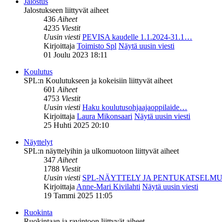
Jalostus
Jalostukseen liittyvät aiheet
436
Aiheet
4235
Viestit
Uusin viesti
PEVISA kaudelle 1.1.2024-31.1…
Kirjoittaja
Toimisto Spl
Näytä uusin viesti
01 Joulu 2023 18:11
Koulutus
SPL:n Koulutukseen ja kokeisiin liittyvät aiheet
601
Aiheet
4753
Viestit
Uusin viesti
Haku koulutusohjaajaoppilaide…
Kirjoittaja
Laura Mikonsaari
Näytä uusin viesti
25 Huhti 2025 20:10
Näyttelyt
SPL:n näyttelyihin ja ulkomuotoon liittyvät aiheet
347
Aiheet
1788
Viestit
Uusin viesti
SPL-NÄYTTELY JA PENTUKATSELM
Kirjoittaja
Anne-Mari Kivilahti
Näytä uusin viesti
19 Tammi 2025 11:05
Ruokinta
Ruokintaan ja ravintoon liittyvät aiheet