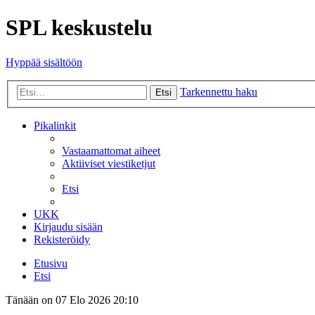
SPL keskustelu
Hyppää sisältöön
Tarkennettu haku
Etsi
Pikalinkit
Vastaamattomat aiheet
Aktiiviset viestiketjut
Etsi
UKK
Kirjaudu sisään
Rekisteröidy
Etusivu
Etsi
Tänään on 07 Elo 2026 20:10