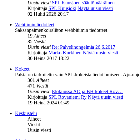
Uusin viesti
SPL Kuusjoen sääntömääräinen …
Kirjoittaja
SPL Kuusjoki
Näytä uusin viesti
02 Huhti 2026 20:17
Webtiimin tiedotteet
Saksanpaimenkoiraliiton webbitiimin tiedotteet
19
Aiheet
85
Viestit
Uusin viesti
Re: Palvelinongelmia 26.6.2017
Kirjoittaja
Marko Kurkinen
Näytä uusin viesti
30 Heinä 2017 13:22
Kokeet
Palsta on tarkoitettu vain SPL-kokeista tiedottamiseen. Ajo-ohje
301
Aiheet
471
Viestit
Uusin viesti
Elokuussa AD ja BH kokeet Rov…
Kirjoittaja
SPL Rovaniemi Ry
Näytä uusin viesti
19 Heinä 2024 01:49
Keskustelu
Aiheet
Viestit
Uusin viesti