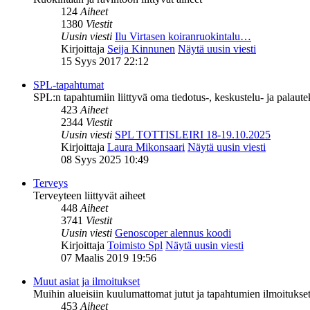
124
Aiheet
1380
Viestit
Uusin viesti
Ilu Virtasen koiranruokintalu…
Kirjoittaja
Seija Kinnunen
Näytä uusin viesti
15 Syys 2017 22:12
SPL-tapahtumat
SPL:n tapahtumiin liittyvä oma tiedotus-, keskustelu- ja palaut
423
Aiheet
2344
Viestit
Uusin viesti
SPL TOTTISLEIRI 18-19.10.2025
Kirjoittaja
Laura Mikonsaari
Näytä uusin viesti
08 Syys 2025 10:49
Terveys
Terveyteen liittyvät aiheet
448
Aiheet
3741
Viestit
Uusin viesti
Genoscoper alennus koodi
Kirjoittaja
Toimisto Spl
Näytä uusin viesti
07 Maalis 2019 19:56
Muut asiat ja ilmoitukset
Muihin alueisiin kuulumattomat jutut ja tapahtumien ilmoitukset 
453
Aiheet