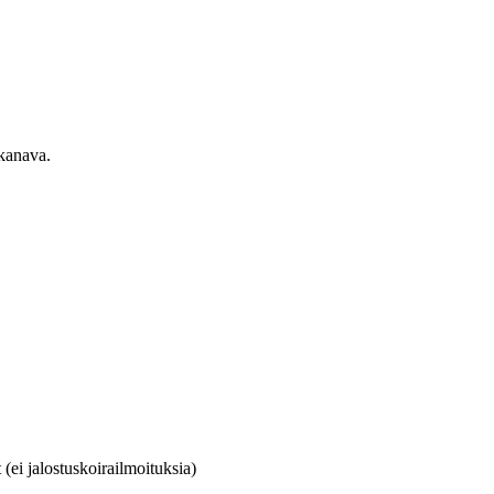
ekanava.
(ei jalostuskoirailmoituksia)