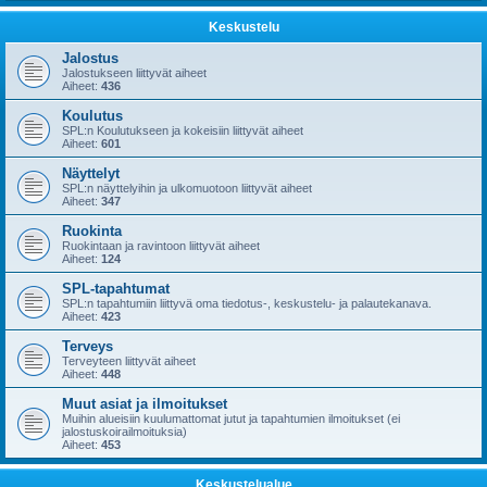
Keskustelu
Jalostus
Jalostukseen liittyvät aiheet
Aiheet:
436
Koulutus
SPL:n Koulutukseen ja kokeisiin liittyvät aiheet
Aiheet:
601
Näyttelyt
SPL:n näyttelyihin ja ulkomuotoon liittyvät aiheet
Aiheet:
347
Ruokinta
Ruokintaan ja ravintoon liittyvät aiheet
Aiheet:
124
SPL-tapahtumat
SPL:n tapahtumiin liittyvä oma tiedotus-, keskustelu- ja palautekanava.
Aiheet:
423
Terveys
Terveyteen liittyvät aiheet
Aiheet:
448
Muut asiat ja ilmoitukset
Muihin alueisiin kuulumattomat jutut ja tapahtumien ilmoitukset (ei
jalostuskoirailmoituksia)
Aiheet:
453
Keskustelualue