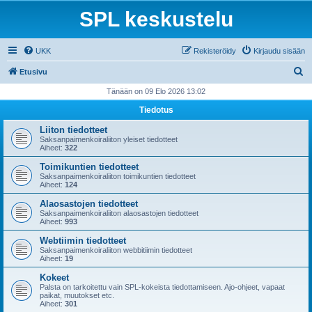
SPL keskustelu
UKK
Rekisteröidy
Kirjaudu sisään
E
Etusivu
t
Tänään on 09 Elo 2026 13:02
s
Tiedotus
i
Liiton tiedotteet
Saksanpaimenkoiraliiton yleiset tiedotteet
Aiheet:
322
Toimikuntien tiedotteet
Saksanpaimenkoiraliiton toimikuntien tiedotteet
Aiheet:
124
Alaosastojen tiedotteet
Saksanpaimenkoiraliiton alaosastojen tiedotteet
Aiheet:
993
Webtiimin tiedotteet
Saksanpaimenkoiraliiton webbitiimin tiedotteet
Aiheet:
19
Kokeet
Palsta on tarkoitettu vain SPL-kokeista tiedottamiseen. Ajo-ohjeet, vapaat
paikat, muutokset etc.
Aiheet:
301