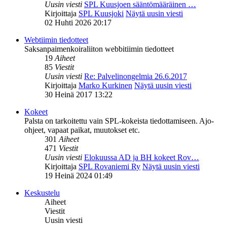
Uusin viesti
SPL Kuusjoen sääntömääräinen …
Kirjoittaja
SPL Kuusjoki
Näytä uusin viesti
02 Huhti 2026 20:17
Webtiimin tiedotteet
Saksanpaimenkoiraliiton webbitiimin tiedotteet
19
Aiheet
85
Viestit
Uusin viesti
Re: Palvelinongelmia 26.6.2017
Kirjoittaja
Marko Kurkinen
Näytä uusin viesti
30 Heinä 2017 13:22
Kokeet
Palsta on tarkoitettu vain SPL-kokeista tiedottamiseen. Ajo-
ohjeet, vapaat paikat, muutokset etc.
301
Aiheet
471
Viestit
Uusin viesti
Elokuussa AD ja BH kokeet Rov…
Kirjoittaja
SPL Rovaniemi Ry
Näytä uusin viesti
19 Heinä 2024 01:49
Keskustelu
Aiheet
Viestit
Uusin viesti