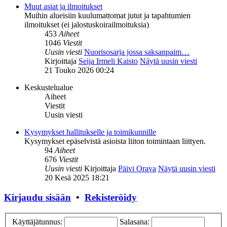
Muut asiat ja ilmoitukset
Muihin alueisiin kuulumattomat jutut ja tapahtumien
ilmoitukset (ei jalostuskoirailmoituksia)
453
Aiheet
1046
Viestit
Uusin viesti
Nuorisosarja jossa saksanpaim…
Kirjoittaja
Seija Irmeli Kaisto
Näytä uusin viesti
21 Touko 2026 00:24
Keskustelualue
Aiheet
Viestit
Uusin viesti
Kysymykset hallitukselle ja toimikunnille
Kysymykset epäselvistä asioista liiton toimintaan liittyen.
94
Aiheet
676
Viestit
Uusin viesti
Kirjoittaja
Päivi Orava
Näytä uusin viesti
20 Kesä 2025 18:21
Kirjaudu sisään
•
Rekisteröidy
Käyttäjätunnus:
Salasana: