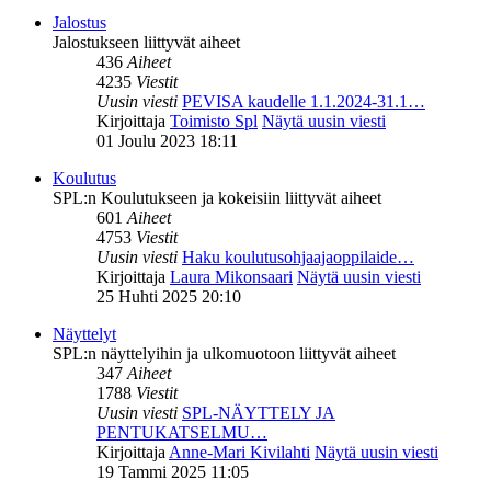
Jalostus
Jalostukseen liittyvät aiheet
436
Aiheet
4235
Viestit
Uusin viesti
PEVISA kaudelle 1.1.2024-31.1…
Kirjoittaja
Toimisto Spl
Näytä uusin viesti
01 Joulu 2023 18:11
Koulutus
SPL:n Koulutukseen ja kokeisiin liittyvät aiheet
601
Aiheet
4753
Viestit
Uusin viesti
Haku koulutusohjaajaoppilaide…
Kirjoittaja
Laura Mikonsaari
Näytä uusin viesti
25 Huhti 2025 20:10
Näyttelyt
SPL:n näyttelyihin ja ulkomuotoon liittyvät aiheet
347
Aiheet
1788
Viestit
Uusin viesti
SPL-NÄYTTELY JA
PENTUKATSELMU…
Kirjoittaja
Anne-Mari Kivilahti
Näytä uusin viesti
19 Tammi 2025 11:05