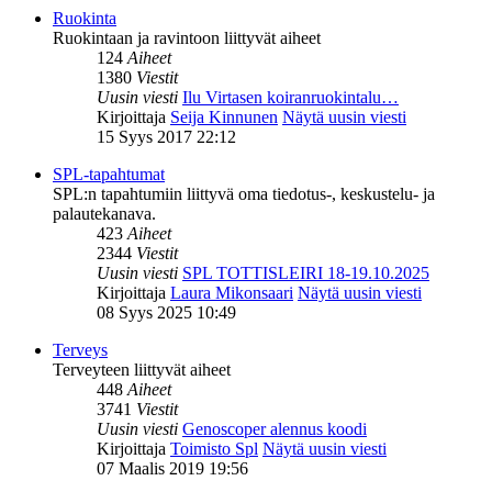
Ruokinta
Ruokintaan ja ravintoon liittyvät aiheet
124
Aiheet
1380
Viestit
Uusin viesti
Ilu Virtasen koiranruokintalu…
Kirjoittaja
Seija Kinnunen
Näytä uusin viesti
15 Syys 2017 22:12
SPL-tapahtumat
SPL:n tapahtumiin liittyvä oma tiedotus-, keskustelu- ja
palautekanava.
423
Aiheet
2344
Viestit
Uusin viesti
SPL TOTTISLEIRI 18-19.10.2025
Kirjoittaja
Laura Mikonsaari
Näytä uusin viesti
08 Syys 2025 10:49
Terveys
Terveyteen liittyvät aiheet
448
Aiheet
3741
Viestit
Uusin viesti
Genoscoper alennus koodi
Kirjoittaja
Toimisto Spl
Näytä uusin viesti
07 Maalis 2019 19:56