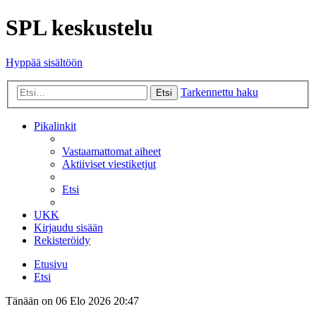
SPL keskustelu
Hyppää sisältöön
Tarkennettu haku
Etsi
Pikalinkit
Vastaamattomat aiheet
Aktiiviset viestiketjut
Etsi
UKK
Kirjaudu sisään
Rekisteröidy
Etusivu
Etsi
Tänään on 06 Elo 2026 20:47