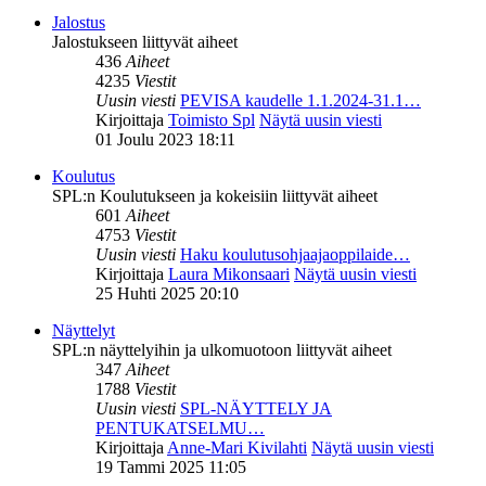
Jalostus
Jalostukseen liittyvät aiheet
436
Aiheet
4235
Viestit
Uusin viesti
PEVISA kaudelle 1.1.2024-31.1…
Kirjoittaja
Toimisto Spl
Näytä uusin viesti
01 Joulu 2023 18:11
Koulutus
SPL:n Koulutukseen ja kokeisiin liittyvät aiheet
601
Aiheet
4753
Viestit
Uusin viesti
Haku koulutusohjaajaoppilaide…
Kirjoittaja
Laura Mikonsaari
Näytä uusin viesti
25 Huhti 2025 20:10
Näyttelyt
SPL:n näyttelyihin ja ulkomuotoon liittyvät aiheet
347
Aiheet
1788
Viestit
Uusin viesti
SPL-NÄYTTELY JA
PENTUKATSELMU…
Kirjoittaja
Anne-Mari Kivilahti
Näytä uusin viesti
19 Tammi 2025 11:05