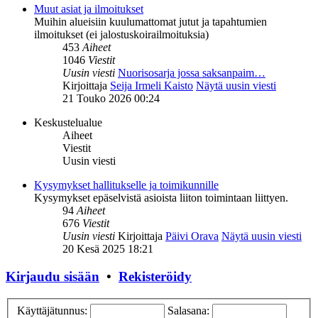
Muut asiat ja ilmoitukset
Muihin alueisiin kuulumattomat jutut ja tapahtumien
ilmoitukset (ei jalostuskoirailmoituksia)
453
Aiheet
1046
Viestit
Uusin viesti
Nuorisosarja jossa saksanpaim…
Kirjoittaja
Seija Irmeli Kaisto
Näytä uusin viesti
21 Touko 2026 00:24
Keskustelualue
Aiheet
Viestit
Uusin viesti
Kysymykset hallitukselle ja toimikunnille
Kysymykset epäselvistä asioista liiton toimintaan liittyen.
94
Aiheet
676
Viestit
Uusin viesti
Kirjoittaja
Päivi Orava
Näytä uusin viesti
20 Kesä 2025 18:21
Kirjaudu sisään
•
Rekisteröidy
Käyttäjätunnus:
Salasana: