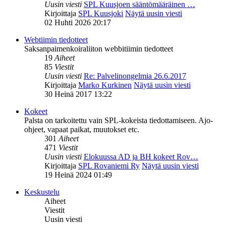
Uusin viesti
SPL Kuusjoen sääntömääräinen …
Kirjoittaja
SPL Kuusjoki
Näytä uusin viesti
02 Huhti 2026 20:17
Webtiimin tiedotteet
Saksanpaimenkoiraliiton webbitiimin tiedotteet
19
Aiheet
85
Viestit
Uusin viesti
Re: Palvelinongelmia 26.6.2017
Kirjoittaja
Marko Kurkinen
Näytä uusin viesti
30 Heinä 2017 13:22
Kokeet
Palsta on tarkoitettu vain SPL-kokeista tiedottamiseen. Ajo-
ohjeet, vapaat paikat, muutokset etc.
301
Aiheet
471
Viestit
Uusin viesti
Elokuussa AD ja BH kokeet Rov…
Kirjoittaja
SPL Rovaniemi Ry
Näytä uusin viesti
19 Heinä 2024 01:49
Keskustelu
Aiheet
Viestit
Uusin viesti