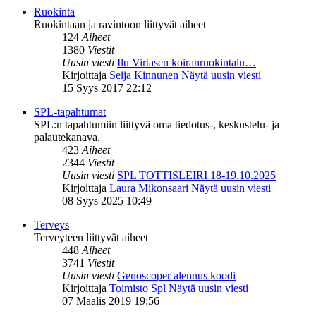
Ruokinta
Ruokintaan ja ravintoon liittyvät aiheet
124
Aiheet
1380
Viestit
Uusin viesti
Ilu Virtasen koiranruokintalu…
Kirjoittaja
Seija Kinnunen
Näytä uusin viesti
15 Syys 2017 22:12
SPL-tapahtumat
SPL:n tapahtumiin liittyvä oma tiedotus-, keskustelu- ja
palautekanava.
423
Aiheet
2344
Viestit
Uusin viesti
SPL TOTTISLEIRI 18-19.10.2025
Kirjoittaja
Laura Mikonsaari
Näytä uusin viesti
08 Syys 2025 10:49
Terveys
Terveyteen liittyvät aiheet
448
Aiheet
3741
Viestit
Uusin viesti
Genoscoper alennus koodi
Kirjoittaja
Toimisto Spl
Näytä uusin viesti
07 Maalis 2019 19:56