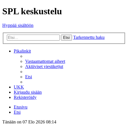
SPL keskustelu
Hyppää sisältöön
Tarkennettu haku
Etsi
Pikalinkit
Vastaamattomat aiheet
Aktiiviset viestiketjut
Etsi
UKK
Kirjaudu sisään
Rekisteröidy
Etusivu
Etsi
Tänään on 07 Elo 2026 08:14