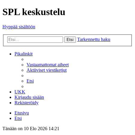
SPL keskustelu
Hyppää sisältöön
Tarkennettu haku
Etsi
Pikalinkit
Vastaamattomat aiheet
Aktiiviset viestiketjut
Etsi
UKK
Kirjaudu sisään
Rekisteröidy
Etusivu
Etsi
Tänään on 10 Elo 2026 14:21