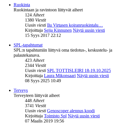
Ruokinta
Ruokintaan ja ravintoon liittyvät aiheet
124
Aiheet
1380
Viestit
Uusin viesti
Ilu Virtasen koiranruokintalu…
Kirjoittaja
Seija Kinnunen
Näytä uusin viesti
15 Syys 2017 22:12
SPL-tapahtumat
SPL:n tapahtumiin liittyvä oma tiedotus-, keskustelu- ja
palautekanava.
423
Aiheet
2344
Viestit
Uusin viesti
SPL TOTTISLEIRI 18-19.10.2025
Kirjoittaja
Laura Mikonsaari
Näytä uusin viesti
08 Syys 2025 10:49
Terveys
Terveyteen liittyvät aiheet
448
Aiheet
3741
Viestit
Uusin viesti
Genoscoper alennus koodi
Kirjoittaja
Toimisto Spl
Näytä uusin viesti
07 Maalis 2019 19:56