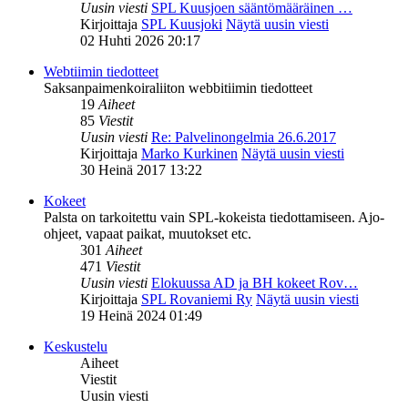
Uusin viesti
SPL Kuusjoen sääntömääräinen …
Kirjoittaja
SPL Kuusjoki
Näytä uusin viesti
02 Huhti 2026 20:17
Webtiimin tiedotteet
Saksanpaimenkoiraliiton webbitiimin tiedotteet
19
Aiheet
85
Viestit
Uusin viesti
Re: Palvelinongelmia 26.6.2017
Kirjoittaja
Marko Kurkinen
Näytä uusin viesti
30 Heinä 2017 13:22
Kokeet
Palsta on tarkoitettu vain SPL-kokeista tiedottamiseen. Ajo-
ohjeet, vapaat paikat, muutokset etc.
301
Aiheet
471
Viestit
Uusin viesti
Elokuussa AD ja BH kokeet Rov…
Kirjoittaja
SPL Rovaniemi Ry
Näytä uusin viesti
19 Heinä 2024 01:49
Keskustelu
Aiheet
Viestit
Uusin viesti