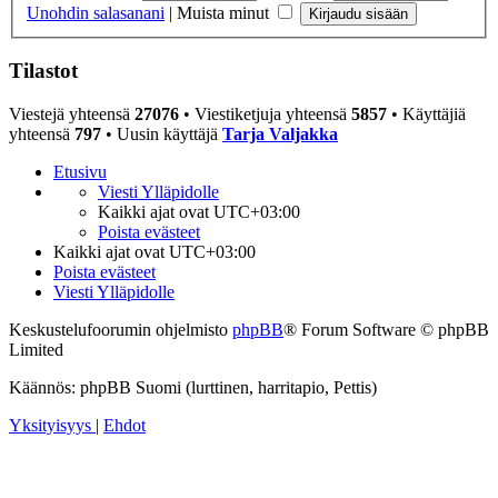
Unohdin salasanani
|
Muista minut
Tilastot
Viestejä yhteensä
27076
• Viestiketjuja yhteensä
5857
• Käyttäjiä
yhteensä
797
• Uusin käyttäjä
Tarja Valjakka
Etusivu
Viesti Ylläpidolle
Kaikki ajat ovat
UTC+03:00
Poista evästeet
Kaikki ajat ovat
UTC+03:00
Poista evästeet
Viesti Ylläpidolle
Keskustelufoorumin ohjelmisto
phpBB
® Forum Software © phpBB
Limited
Käännös: phpBB Suomi (lurttinen, harritapio, Pettis)
Yksityisyys
|
Ehdot