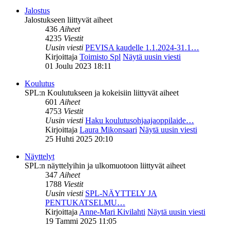
Jalostus
Jalostukseen liittyvät aiheet
436
Aiheet
4235
Viestit
Uusin viesti
PEVISA kaudelle 1.1.2024-31.1…
Kirjoittaja
Toimisto Spl
Näytä uusin viesti
01 Joulu 2023 18:11
Koulutus
SPL:n Koulutukseen ja kokeisiin liittyvät aiheet
601
Aiheet
4753
Viestit
Uusin viesti
Haku koulutusohjaajaoppilaide…
Kirjoittaja
Laura Mikonsaari
Näytä uusin viesti
25 Huhti 2025 20:10
Näyttelyt
SPL:n näyttelyihin ja ulkomuotoon liittyvät aiheet
347
Aiheet
1788
Viestit
Uusin viesti
SPL-NÄYTTELY JA
PENTUKATSELMU…
Kirjoittaja
Anne-Mari Kivilahti
Näytä uusin viesti
19 Tammi 2025 11:05