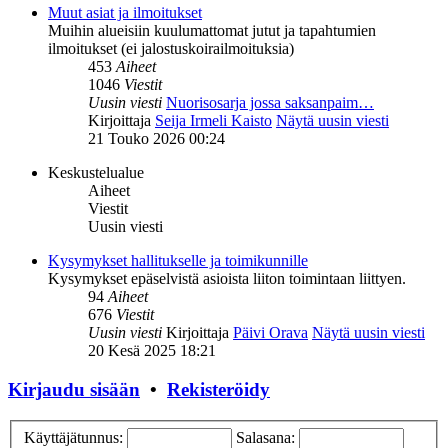
Muut asiat ja ilmoitukset
Muihin alueisiin kuulumattomat jutut ja tapahtumien
ilmoitukset (ei jalostuskoirailmoituksia)
453
Aiheet
1046
Viestit
Uusin viesti
Nuorisosarja jossa saksanpaim…
Kirjoittaja
Seija Irmeli Kaisto
Näytä uusin viesti
21 Touko 2026 00:24
Keskustelualue
Aiheet
Viestit
Uusin viesti
Kysymykset hallitukselle ja toimikunnille
Kysymykset epäselvistä asioista liiton toimintaan liittyen.
94
Aiheet
676
Viestit
Uusin viesti
Kirjoittaja
Päivi Orava
Näytä uusin viesti
20 Kesä 2025 18:21
Kirjaudu sisään
•
Rekisteröidy
Käyttäjätunnus:
Salasana: