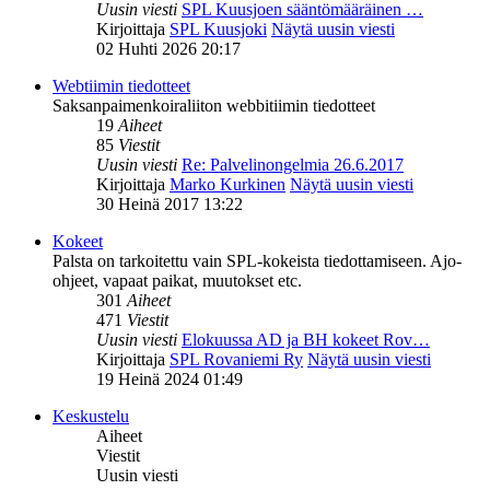
Uusin viesti
SPL Kuusjoen sääntömääräinen …
Kirjoittaja
SPL Kuusjoki
Näytä uusin viesti
02 Huhti 2026 20:17
Webtiimin tiedotteet
Saksanpaimenkoiraliiton webbitiimin tiedotteet
19
Aiheet
85
Viestit
Uusin viesti
Re: Palvelinongelmia 26.6.2017
Kirjoittaja
Marko Kurkinen
Näytä uusin viesti
30 Heinä 2017 13:22
Kokeet
Palsta on tarkoitettu vain SPL-kokeista tiedottamiseen. Ajo-
ohjeet, vapaat paikat, muutokset etc.
301
Aiheet
471
Viestit
Uusin viesti
Elokuussa AD ja BH kokeet Rov…
Kirjoittaja
SPL Rovaniemi Ry
Näytä uusin viesti
19 Heinä 2024 01:49
Keskustelu
Aiheet
Viestit
Uusin viesti