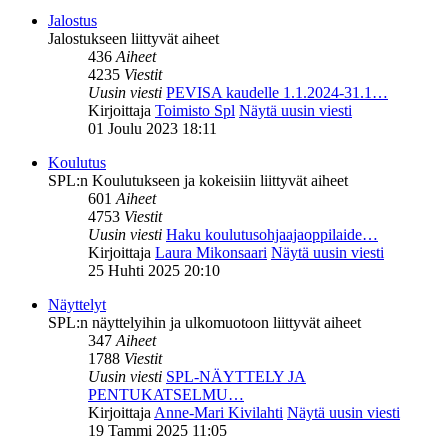
Jalostus
Jalostukseen liittyvät aiheet
436
Aiheet
4235
Viestit
Uusin viesti
PEVISA kaudelle 1.1.2024-31.1…
Kirjoittaja
Toimisto Spl
Näytä uusin viesti
01 Joulu 2023 18:11
Koulutus
SPL:n Koulutukseen ja kokeisiin liittyvät aiheet
601
Aiheet
4753
Viestit
Uusin viesti
Haku koulutusohjaajaoppilaide…
Kirjoittaja
Laura Mikonsaari
Näytä uusin viesti
25 Huhti 2025 20:10
Näyttelyt
SPL:n näyttelyihin ja ulkomuotoon liittyvät aiheet
347
Aiheet
1788
Viestit
Uusin viesti
SPL-NÄYTTELY JA
PENTUKATSELMU…
Kirjoittaja
Anne-Mari Kivilahti
Näytä uusin viesti
19 Tammi 2025 11:05