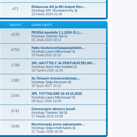
t
v
u
y
i
i
s
t
Elokuussa AD ja BH kokeet Rov…
e
471
i
ä
N
Kirjoittaja
SPL Rovaniemi Ry
s
n
u
ä
19 Heinä 2024 01:49
t
v
u
y
i
i
s
t
e
i
ä
VIESTIT
UUSIN VIESTI
s
n
u
t
v
u
PEVISA kaudelle 1.1.2024-31.1…
4235
i
i
N
s
Kirjoittaja
Toimisto Spl
e
ä
i
01 Joulu 2023 18:11
s
y
n
t
t
v
Haku koulutusohjaajaoppilaide…
4753
i
ä
i
N
Kirjoittaja
Laura Mikonsaari
u
e
ä
25 Huhti 2025 20:10
u
s
y
s
t
t
SPL-NÄYTTELY JA PENTUKATSELMU…
1788
i
i
ä
N
Kirjoittaja
Anne-Mari Kivilahti
n
u
ä
19 Tammi 2025 11:05
v
u
y
i
s
t
Ilu Virtasen koiranruokintalu…
e
1380
i
ä
N
Kirjoittaja
Seija Kinnunen
s
n
u
ä
15 Syys 2017 22:12
t
v
u
y
i
i
s
t
SPL TOTTISLEIRI 18-19.10.2025
e
2344
i
ä
N
Kirjoittaja
Laura Mikonsaari
s
n
u
ä
08 Syys 2025 10:49
t
v
u
y
i
i
s
t
Genoscoper alennus koodi
e
3741
i
ä
N
Kirjoittaja
Toimisto Spl
s
n
u
ä
07 Maalis 2019 19:56
t
v
u
y
i
i
s
t
Nuorisosarja jossa saksanpaim…
e
1046
i
ä
N
Kirjoittaja
Seija Irmeli Kaisto
s
n
u
ä
21 Touko 2026 00:24
t
v
u
y
i