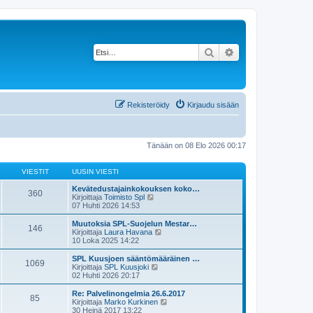
Etsi
Tarkennettu haku
Rekisteröidy
Kirjaudu sisään
Tänään on 08 Elo 2026 00:17
VIESTIT
UUSIN VIESTI
Kevätedustajainkokouksen koko…
360
N
Kirjoittaja
Toimisto Spl
ä
07 Huhti 2026 14:53
y
t
Muutoksia SPL-Suojelun Mestar…
146
ä
N
Kirjoittaja
Laura Havana
u
ä
10 Loka 2025 14:22
u
y
s
t
SPL Kuusjoen sääntömääräinen …
1069
i
ä
N
Kirjoittaja
SPL Kuusjoki
n
u
ä
02 Huhti 2026 20:17
v
u
y
i
s
t
Re: Palvelinongelmia 26.6.2017
e
85
i
ä
N
Kirjoittaja
Marko Kurkinen
s
n
u
ä
30 Heinä 2017 13:22