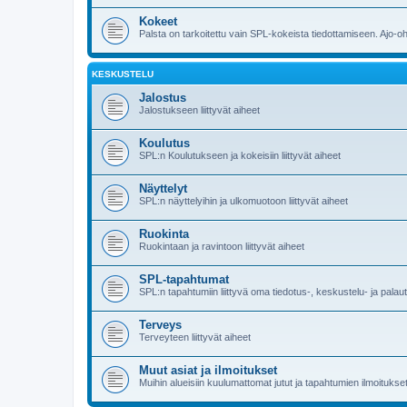
Kokeet
Palsta on tarkoitettu vain SPL-kokeista tiedottamiseen. Ajo-o
KESKUSTELU
Jalostus
Jalostukseen liittyvät aiheet
Koulutus
SPL:n Koulutukseen ja kokeisiin liittyvät aiheet
Näyttelyt
SPL:n näyttelyihin ja ulkomuotoon liittyvät aiheet
Ruokinta
Ruokintaan ja ravintoon liittyvät aiheet
SPL-tapahtumat
SPL:n tapahtumiin liittyvä oma tiedotus-, keskustelu- ja pala
Terveys
Terveyteen liittyvät aiheet
Muut asiat ja ilmoitukset
Muihin alueisiin kuulumattomat jutut ja tapahtumien ilmoitukset