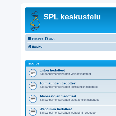
SPL keskustelu
Pikalinkit
UKK
Etusivu
TIEDOTUS
Liiton tiedotteet
Saksanpaimenkoiraliiton yleiset tiedotteet
Toimikuntien tiedotteet
Saksanpaimenkoiraliiton toimikuntien tiedotteet
Alaosastojen tiedotteet
Saksanpaimenkoiraliiton alaosastojen tiedotteet
Webtiimin tiedotteet
Saksanpaimenkoiraliiton webbitiimin tiedotteet