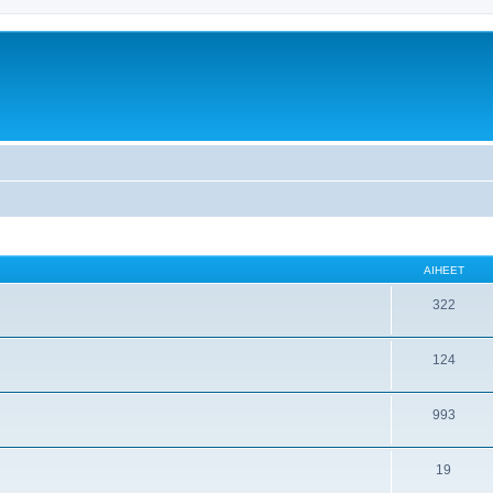
AIHEET
322
124
993
19