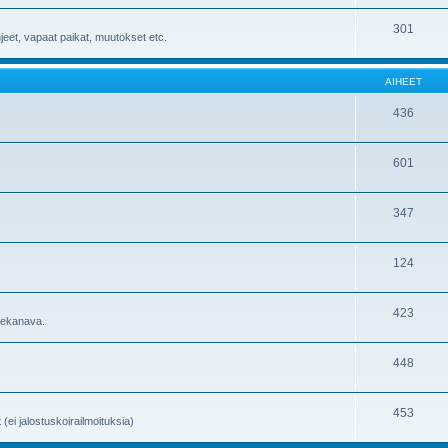
301
hjeet, vapaat paikat, muutokset etc.
AIHEET
436
601
347
124
423
utekanava.
448
453
 (ei jalostuskoirailmoituksia)