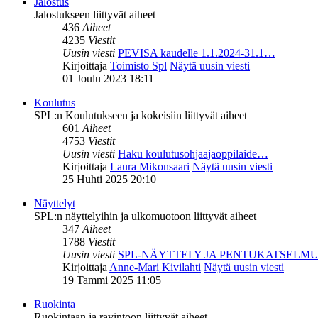
Jalostus
Jalostukseen liittyvät aiheet
436
Aiheet
4235
Viestit
Uusin viesti
PEVISA kaudelle 1.1.2024-31.1…
Kirjoittaja
Toimisto Spl
Näytä uusin viesti
01 Joulu 2023 18:11
Koulutus
SPL:n Koulutukseen ja kokeisiin liittyvät aiheet
601
Aiheet
4753
Viestit
Uusin viesti
Haku koulutusohjaajaoppilaide…
Kirjoittaja
Laura Mikonsaari
Näytä uusin viesti
25 Huhti 2025 20:10
Näyttelyt
SPL:n näyttelyihin ja ulkomuotoon liittyvät aiheet
347
Aiheet
1788
Viestit
Uusin viesti
SPL-NÄYTTELY JA PENTUKATSELM
Kirjoittaja
Anne-Mari Kivilahti
Näytä uusin viesti
19 Tammi 2025 11:05
Ruokinta
Ruokintaan ja ravintoon liittyvät aiheet