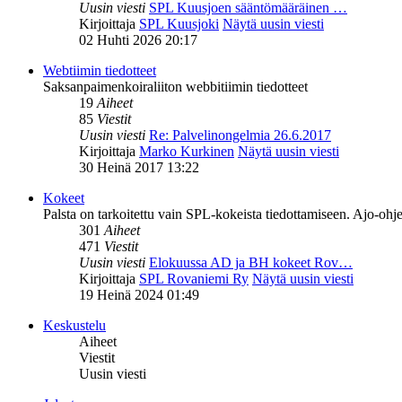
Uusin viesti
SPL Kuusjoen sääntömääräinen …
Kirjoittaja
SPL Kuusjoki
Näytä uusin viesti
02 Huhti 2026 20:17
Webtiimin tiedotteet
Saksanpaimenkoiraliiton webbitiimin tiedotteet
19
Aiheet
85
Viestit
Uusin viesti
Re: Palvelinongelmia 26.6.2017
Kirjoittaja
Marko Kurkinen
Näytä uusin viesti
30 Heinä 2017 13:22
Kokeet
Palsta on tarkoitettu vain SPL-kokeista tiedottamiseen. Ajo-ohje
301
Aiheet
471
Viestit
Uusin viesti
Elokuussa AD ja BH kokeet Rov…
Kirjoittaja
SPL Rovaniemi Ry
Näytä uusin viesti
19 Heinä 2024 01:49
Keskustelu
Aiheet
Viestit
Uusin viesti