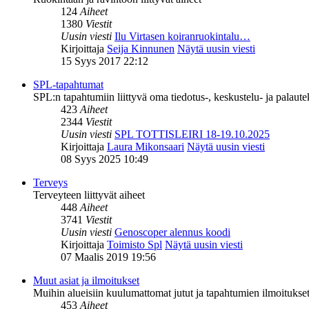
124
Aiheet
1380
Viestit
Uusin viesti
Ilu Virtasen koiranruokintalu…
Kirjoittaja
Seija Kinnunen
Näytä uusin viesti
15 Syys 2017 22:12
SPL-tapahtumat
SPL:n tapahtumiin liittyvä oma tiedotus-, keskustelu- ja palaut
423
Aiheet
2344
Viestit
Uusin viesti
SPL TOTTISLEIRI 18-19.10.2025
Kirjoittaja
Laura Mikonsaari
Näytä uusin viesti
08 Syys 2025 10:49
Terveys
Terveyteen liittyvät aiheet
448
Aiheet
3741
Viestit
Uusin viesti
Genoscoper alennus koodi
Kirjoittaja
Toimisto Spl
Näytä uusin viesti
07 Maalis 2019 19:56
Muut asiat ja ilmoitukset
Muihin alueisiin kuulumattomat jutut ja tapahtumien ilmoitukset 
453
Aiheet