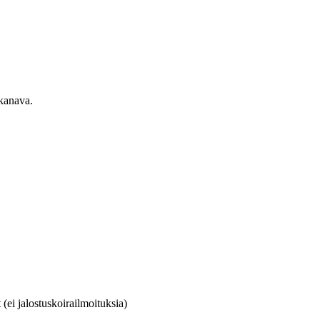
ekanava.
(ei jalostuskoirailmoituksia)