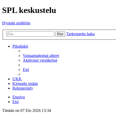
SPL keskustelu
Hyppää sisältöön
Tarkennettu haku
Etsi
Pikalinkit
Vastaamattomat aiheet
Aktiiviset viestiketjut
Etsi
UKK
Kirjaudu sisään
Rekisteröidy
Etusivu
Etsi
Tänään on 07 Elo 2026 13:34