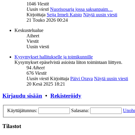
1046
Viestit
Uusin viesti
Nuorisosarja jossa saksanpaim…
Kirjoittaja
Seija Irmeli Kaisto
Näytä uusin viesti
21 Touko 2026 00:24
Keskustelualue
Aiheet
Viestit
Uusin viesti
Kysymykset hallitukselle ja toimikunnille
Kysymykset epäselvistä asioista liiton toimintaan liittyen.
94
Aiheet
676
Viestit
Uusin viesti
Kirjoittaja
Päivi Orava
Näytä uusin viesti
20 Kesä 2025 18:21
Kirjaudu sisään
•
Rekisteröidy
Käyttäjätunnus:
Salasana:
Unohd
Tilastot