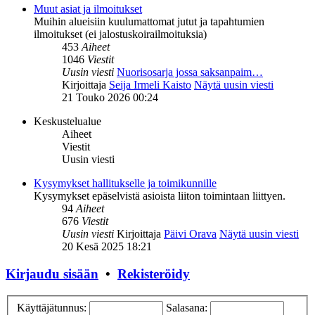
Muut asiat ja ilmoitukset
Muihin alueisiin kuulumattomat jutut ja tapahtumien
ilmoitukset (ei jalostuskoirailmoituksia)
453
Aiheet
1046
Viestit
Uusin viesti
Nuorisosarja jossa saksanpaim…
Kirjoittaja
Seija Irmeli Kaisto
Näytä uusin viesti
21 Touko 2026 00:24
Keskustelualue
Aiheet
Viestit
Uusin viesti
Kysymykset hallitukselle ja toimikunnille
Kysymykset epäselvistä asioista liiton toimintaan liittyen.
94
Aiheet
676
Viestit
Uusin viesti
Kirjoittaja
Päivi Orava
Näytä uusin viesti
20 Kesä 2025 18:21
Kirjaudu sisään
•
Rekisteröidy
Käyttäjätunnus:
Salasana: