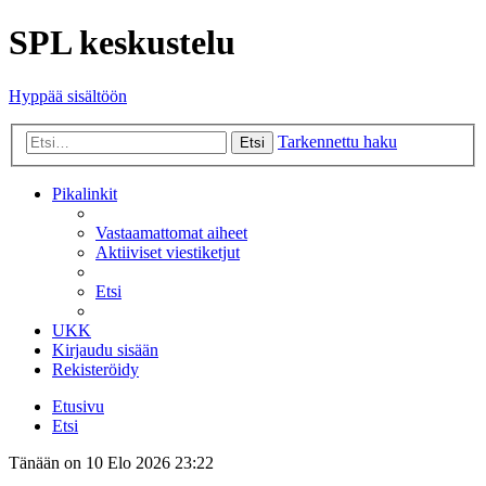
SPL keskustelu
Hyppää sisältöön
Tarkennettu haku
Etsi
Pikalinkit
Vastaamattomat aiheet
Aktiiviset viestiketjut
Etsi
UKK
Kirjaudu sisään
Rekisteröidy
Etusivu
Etsi
Tänään on 10 Elo 2026 23:22