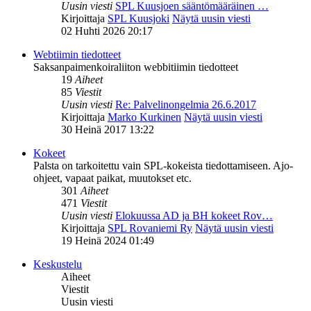
Uusin viesti
SPL Kuusjoen sääntömääräinen …
Kirjoittaja
SPL Kuusjoki
Näytä uusin viesti
02 Huhti 2026 20:17
Webtiimin tiedotteet
Saksanpaimenkoiraliiton webbitiimin tiedotteet
19
Aiheet
85
Viestit
Uusin viesti
Re: Palvelinongelmia 26.6.2017
Kirjoittaja
Marko Kurkinen
Näytä uusin viesti
30 Heinä 2017 13:22
Kokeet
Palsta on tarkoitettu vain SPL-kokeista tiedottamiseen. Ajo-
ohjeet, vapaat paikat, muutokset etc.
301
Aiheet
471
Viestit
Uusin viesti
Elokuussa AD ja BH kokeet Rov…
Kirjoittaja
SPL Rovaniemi Ry
Näytä uusin viesti
19 Heinä 2024 01:49
Keskustelu
Aiheet
Viestit
Uusin viesti