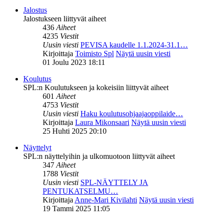
Jalostus
Jalostukseen liittyvät aiheet
436
Aiheet
4235
Viestit
Uusin viesti
PEVISA kaudelle 1.1.2024-31.1…
Kirjoittaja
Toimisto Spl
Näytä uusin viesti
01 Joulu 2023 18:11
Koulutus
SPL:n Koulutukseen ja kokeisiin liittyvät aiheet
601
Aiheet
4753
Viestit
Uusin viesti
Haku koulutusohjaajaoppilaide…
Kirjoittaja
Laura Mikonsaari
Näytä uusin viesti
25 Huhti 2025 20:10
Näyttelyt
SPL:n näyttelyihin ja ulkomuotoon liittyvät aiheet
347
Aiheet
1788
Viestit
Uusin viesti
SPL-NÄYTTELY JA
PENTUKATSELMU…
Kirjoittaja
Anne-Mari Kivilahti
Näytä uusin viesti
19 Tammi 2025 11:05