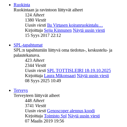
Ruokinta
Ruokintaan ja ravintoon liittyvät aiheet
124
Aiheet
1380
Viestit
Uusin viesti
Ilu Virtasen koiranruokintalu…
Kirjoittaja
Seija Kinnunen
Näytä uusin viesti
15 Syys 2017 22:12
SPL-tapahtumat
SPL:n tapahtumiin liittyvä oma tiedotus-, keskustelu- ja
palautekanava.
423
Aiheet
2344
Viestit
Uusin viesti
SPL TOTTISLEIRI 18-19.10.2025
Kirjoittaja
Laura Mikonsaari
Näytä uusin viesti
08 Syys 2025 10:49
Terveys
Terveyteen liittyvät aiheet
448
Aiheet
3741
Viestit
Uusin viesti
Genoscoper alennus koodi
Kirjoittaja
Toimisto Spl
Näytä uusin viesti
07 Maalis 2019 19:56