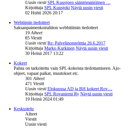
Uusin viesti
SPL Kuusjoen sääntömääräinen …
Kirjoittaja
SPL Kuusjoki
Näytä uusin viesti
02 Huhti 2026 20:17
Webtiimin tiedotteet
Saksanpaimenkoiraliiton webbitiimin tiedotteet
19
Aiheet
85
Viestit
Uusin viesti
Re: Palvelinongelmia 26.6.2017
Kirjoittaja
Marko Kurkinen
Näytä uusin viesti
30 Heinä 2017 13:22
Kokeet
Palsta on tarkoitettu vain SPL-kokeista tiedottamiseen. Ajo-
ohjeet, vapaat paikat, muutokset etc.
301
Aiheet
471
Viestit
Uusin viesti
Elokuussa AD ja BH kokeet Rov…
Kirjoittaja
SPL Rovaniemi Ry
Näytä uusin viesti
19 Heinä 2024 01:49
Keskustelu
Aiheet
Viestit
Uusin viesti