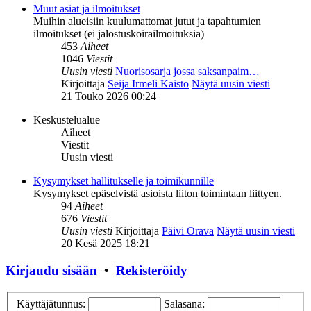
Muut asiat ja ilmoitukset
Muihin alueisiin kuulumattomat jutut ja tapahtumien
ilmoitukset (ei jalostuskoirailmoituksia)
453
Aiheet
1046
Viestit
Uusin viesti
Nuorisosarja jossa saksanpaim…
Kirjoittaja
Seija Irmeli Kaisto
Näytä uusin viesti
21 Touko 2026 00:24
Keskustelualue
Aiheet
Viestit
Uusin viesti
Kysymykset hallitukselle ja toimikunnille
Kysymykset epäselvistä asioista liiton toimintaan liittyen.
94
Aiheet
676
Viestit
Uusin viesti
Kirjoittaja
Päivi Orava
Näytä uusin viesti
20 Kesä 2025 18:21
Kirjaudu sisään
•
Rekisteröidy
Käyttäjätunnus:
Salasana: