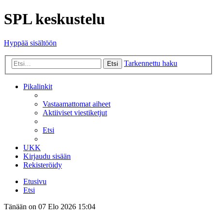
SPL keskustelu
Hyppää sisältöön
Tarkennettu haku
Etsi
Pikalinkit
Vastaamattomat aiheet
Aktiiviset viestiketjut
Etsi
UKK
Kirjaudu sisään
Rekisteröidy
Etusivu
Etsi
Tänään on 07 Elo 2026 15:04