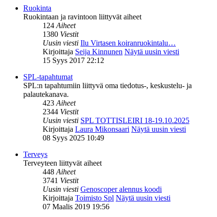
Ruokinta
Ruokintaan ja ravintoon liittyvät aiheet
124
Aiheet
1380
Viestit
Uusin viesti
Ilu Virtasen koiranruokintalu…
Kirjoittaja
Seija Kinnunen
Näytä uusin viesti
15 Syys 2017 22:12
SPL-tapahtumat
SPL:n tapahtumiin liittyvä oma tiedotus-, keskustelu- ja
palautekanava.
423
Aiheet
2344
Viestit
Uusin viesti
SPL TOTTISLEIRI 18-19.10.2025
Kirjoittaja
Laura Mikonsaari
Näytä uusin viesti
08 Syys 2025 10:49
Terveys
Terveyteen liittyvät aiheet
448
Aiheet
3741
Viestit
Uusin viesti
Genoscoper alennus koodi
Kirjoittaja
Toimisto Spl
Näytä uusin viesti
07 Maalis 2019 19:56