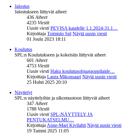
Jalostus
Jalostukseen liittyvät aiheet
436
Aiheet
4235
Viestit
Uusin viesti
PEVISA kaudelle 1.1.2024-31.1…
Kirjoittaja
Toimisto Spl
Näytä uusin viesti
01 Joulu 2023 18:11
Koulutus
SPL:n Koulutukseen ja kokeisiin liittyvät aiheet
601
Aiheet
4753
Viestit
Uusin viesti
Haku koulutusohjaajaoppilaide…
Kirjoittaja
Laura Mikonsaari
Näytä uusin viesti
25 Huhti 2025 20:10
Näyttelyt
SPL:n näyttelyihin ja ulkomuotoon liittyvät aiheet
347
Aiheet
1788
Viestit
Uusin viesti
SPL-NÄYTTELY JA
PENTUKATSELMU…
Kirjoittaja
Anne-Mari Kivilahti
Näytä uusin viesti
19 Tammi 2025 11:05