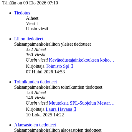
Tänään on 09 Elo 2026 07:10
Tiedotus
Aiheet
Viestit
Uusin viesti
Liiton tiedotteet
Saksanpaimenkoiraliiton yleiset tiedotteet
322
Aiheet
360
Viestit
Uusin viesti
Kevätedustajainkokouksen koko…
Näytä
Kirjoittaja
Toimisto Spl
uusin
07 Huhti 2026 14:53
viesti
Toimikuntien tiedotteet
Saksanpaimenkoiraliiton toimikuntien tiedotteet
124
Aiheet
146
Viestit
Uusin viesti
Muutoksia SPL-Suojelun Mestar…
Näytä
Kirjoittaja
Laura Havana
uusin
10 Loka 2025 14:22
viesti
Alaosastojen tiedotteet
Saksanpaimenkoiraliiton alaosastojen tiedotteet