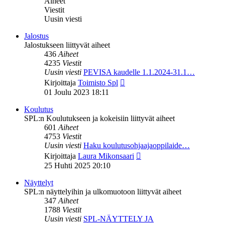
Aiheet
Viestit
Uusin viesti
Jalostus
Jalostukseen liittyvät aiheet
436
Aiheet
4235
Viestit
Uusin viesti
PEVISA kaudelle 1.1.2024-31.1…
Näytä
Kirjoittaja
Toimisto Spl
uusin
01 Joulu 2023 18:11
viesti
Koulutus
SPL:n Koulutukseen ja kokeisiin liittyvät aiheet
601
Aiheet
4753
Viestit
Uusin viesti
Haku koulutusohjaajaoppilaide…
Näytä
Kirjoittaja
Laura Mikonsaari
uusin
25 Huhti 2025 20:10
viesti
Näyttelyt
SPL:n näyttelyihin ja ulkomuotoon liittyvät aiheet
347
Aiheet
1788
Viestit
Uusin viesti
SPL-NÄYTTELY JA