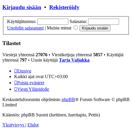
Kirjaudu sisään
•
Rekisteröidy
Käyttäjätunnus:
Salasana:
Unohdin salasanani
|
Muista minut
Tilastot
Viestejä yhteensä
27076
• Viestiketjuja yhteensä
5857
• Käyttäjiä
yhteensä
797
• Uusin käyttäjä
Tarja Valjakka
Etusivu
Kaikki ajat ovat
UTC+03:00
Poista evästeet
Viesti Ylläpidolle
Keskustelufoorumin ohjelmisto
phpBB
® Forum Software © phpBB
Limited
Käännös: phpBB Suomi (lurttinen, harritapio, Pettis)
Yksityisyys
|
Ehdot