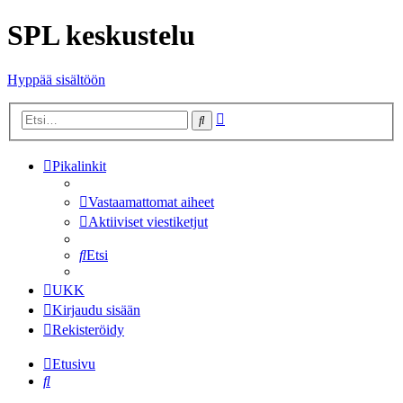
SPL keskustelu
Hyppää sisältöön
Tarkennettu
Etsi
haku
Pikalinkit
Vastaamattomat aiheet
Aktiiviset viestiketjut
Etsi
UKK
Kirjaudu sisään
Rekisteröidy
Etusivu
Etsi