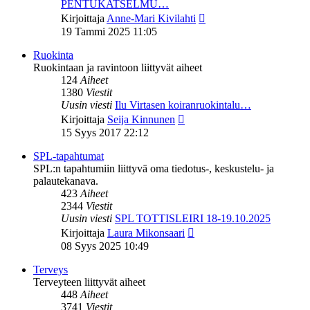
PENTUKATSELMU…
Näytä
Kirjoittaja
Anne-Mari Kivilahti
uusin
19 Tammi 2025 11:05
viesti
Ruokinta
Ruokintaan ja ravintoon liittyvät aiheet
124
Aiheet
1380
Viestit
Uusin viesti
Ilu Virtasen koiranruokintalu…
Näytä
Kirjoittaja
Seija Kinnunen
uusin
15 Syys 2017 22:12
viesti
SPL-tapahtumat
SPL:n tapahtumiin liittyvä oma tiedotus-, keskustelu- ja
palautekanava.
423
Aiheet
2344
Viestit
Uusin viesti
SPL TOTTISLEIRI 18-19.10.2025
Näytä
Kirjoittaja
Laura Mikonsaari
uusin
08 Syys 2025 10:49
viesti
Terveys
Terveyteen liittyvät aiheet
448
Aiheet
3741
Viestit