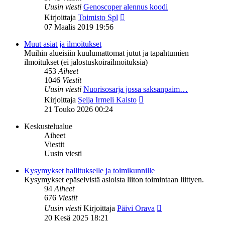
Uusin viesti
Genoscoper alennus koodi
Näytä
Kirjoittaja
Toimisto Spl
uusin
07 Maalis 2019 19:56
viesti
Muut asiat ja ilmoitukset
Muihin alueisiin kuulumattomat jutut ja tapahtumien
ilmoitukset (ei jalostuskoirailmoituksia)
453
Aiheet
1046
Viestit
Uusin viesti
Nuorisosarja jossa saksanpaim…
Näytä
Kirjoittaja
Seija Irmeli Kaisto
uusin
21 Touko 2026 00:24
viesti
Keskustelualue
Aiheet
Viestit
Uusin viesti
Kysymykset hallitukselle ja toimikunnille
Kysymykset epäselvistä asioista liiton toimintaan liittyen.
94
Aiheet
676
Viestit
Näytä
Uusin viesti
Kirjoittaja
Päivi Orava
uusin
20 Kesä 2025 18:21
viesti