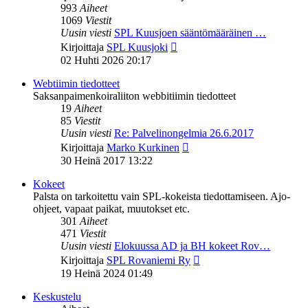
993
Aiheet
1069
Viestit
Uusin viesti
SPL Kuusjoen sääntömääräinen …
Näytä
Kirjoittaja
SPL Kuusjoki
uusin
02 Huhti 2026 20:17
viesti
Webtiimin tiedotteet
Saksanpaimenkoiraliiton webbitiimin tiedotteet
19
Aiheet
85
Viestit
Uusin viesti
Re: Palvelinongelmia 26.6.2017
Näytä
Kirjoittaja
Marko Kurkinen
uusin
30 Heinä 2017 13:22
viesti
Kokeet
Palsta on tarkoitettu vain SPL-kokeista tiedottamiseen. Ajo-
ohjeet, vapaat paikat, muutokset etc.
301
Aiheet
471
Viestit
Uusin viesti
Elokuussa AD ja BH kokeet Rov…
Näytä
Kirjoittaja
SPL Rovaniemi Ry
uusin
19 Heinä 2024 01:49
viesti
Keskustelu