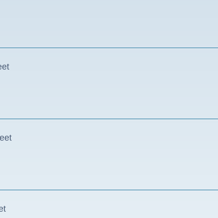
eet
eet
et