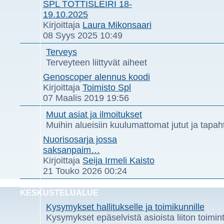
SPL TOTTISLEIRI 18-
19.10.2025
Näytä
Kirjoittaja
Laura Mikonsaari
uusin
08 Syys 2025 10:49
viesti
Terveys
Terveyteen liittyvät aiheet
Genoscoper alennus koodi
Näytä
Kirjoittaja
Toimisto Spl
uusin
07 Maalis 2019 19:56
viesti
Muut asiat ja ilmoitukset
Muihin alueisiin kuulumattomat jutut ja tapaht
Nuorisosarja jossa
saksanpaim…
Näytä
Kirjoittaja
Seija Irmeli Kaisto
uusin
21 Touko 2026 00:24
viesti
KESKUSTELUALUE
Kysymykset hallitukselle ja toimikunnille
Kysymykset epäselvistä asioista liiton toimint