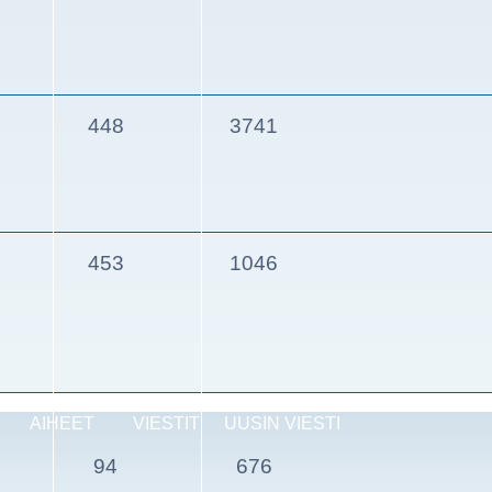
448
3741
453
1046
AIHEET
VIESTIT
UUSIN VIESTI
94
676