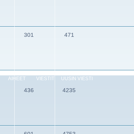
301
471
AIHEET
VIESTIT
UUSIN VIESTI
436
4235
601
4753