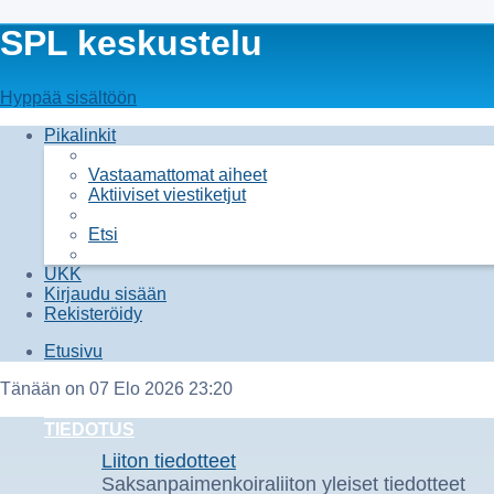
SPL keskustelu
Hyppää sisältöön
Pikalinkit
Vastaamattomat aiheet
Aktiiviset viestiketjut
Etsi
UKK
Kirjaudu sisään
Rekisteröidy
Etusivu
Tänään on 07 Elo 2026 23:20
TIEDOTUS
Liiton tiedotteet
Saksanpaimenkoiraliiton yleiset tiedotteet