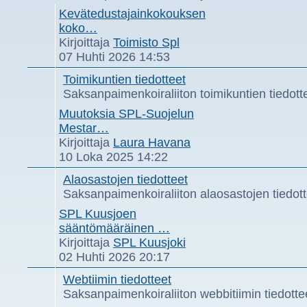
Kevätedustajainkokouksen
koko…
Näytä
Kirjoittaja
Toimisto Spl
uusin
07 Huhti 2026 14:53
viesti
Toimikuntien tiedotteet
Saksanpaimenkoiraliiton toimikuntien tiedott
Muutoksia SPL-Suojelun
Mestar…
Näytä
Kirjoittaja
Laura Havana
uusin
10 Loka 2025 14:22
viesti
Alaosastojen tiedotteet
Saksanpaimenkoiraliiton alaosastojen tiedott
SPL Kuusjoen
sääntömääräinen …
Näytä
Kirjoittaja
SPL Kuusjoki
uusin
02 Huhti 2026 20:17
viesti
Webtiimin tiedotteet
Saksanpaimenkoiraliiton webbitiimin tiedotte