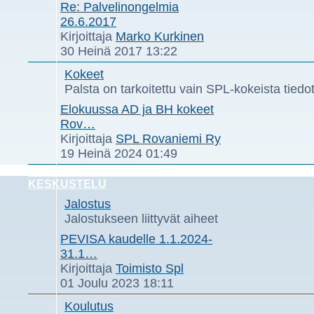
Re: Palvelinongelmia
26.6.2017
Näytä
Kirjoittaja
Marko Kurkinen
uusin
30 Heinä 2017 13:22
viesti
Kokeet
Palsta on tarkoitettu vain SPL-kokeista tiedo
Elokuussa AD ja BH kokeet
Rov…
Näytä
Kirjoittaja
SPL Rovaniemi Ry
uusin
19 Heinä 2024 01:49
viesti
KESKUSTELU
Jalostus
Jalostukseen liittyvät aiheet
PEVISA kaudelle 1.1.2024-
31.1…
Näytä
Kirjoittaja
Toimisto Spl
uusin
01 Joulu 2023 18:11
viesti
Koulutus