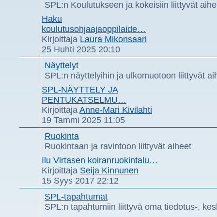
SPL:n Koulutukseen ja kokeisiin liittyvät aihe
Haku
koulutusohjaajaoppilaide…
Näytä
Kirjoittaja
Laura Mikonsaari
uusin
25 Huhti 2025 20:10
viesti
Näyttelyt
SPL:n näyttelyihin ja ulkomuotoon liittyvät ai
SPL-NÄYTTELY JA
PENTUKATSELMU…
Näytä
Kirjoittaja
Anne-Mari Kivilahti
uusin
19 Tammi 2025 11:05
viesti
Ruokinta
Ruokintaan ja ravintoon liittyvät aiheet
Ilu Virtasen koiranruokintalu…
Näytä
Kirjoittaja
Seija Kinnunen
uusin
15 Syys 2017 22:12
viesti
SPL-tapahtumat
SPL:n tapahtumiin liittyvä oma tiedotus-, ke