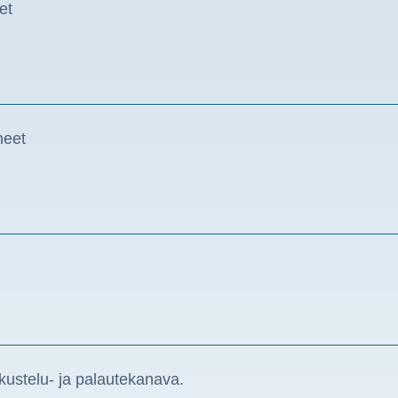
et
heet
skustelu- ja palautekanava.