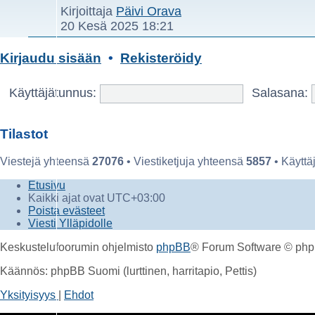
Näytä
Kirjoittaja
Päivi Orava
uusin
20 Kesä 2025 18:21
viesti
Kirjaudu sisään
•
Rekisteröidy
Käyttäjätunnus:
Salasana:
Tilastot
Viestejä yhteensä
27076
• Viestiketjuja yhteensä
5857
• Käyttä
Etusivu
Kaikki ajat ovat
UTC+03:00
Poista evästeet
Viesti Ylläpidolle
Keskustelufoorumin ohjelmisto
phpBB
® Forum Software © php
Käännös: phpBB Suomi (lurttinen, harritapio, Pettis)
Yksityisyys
|
Ehdot