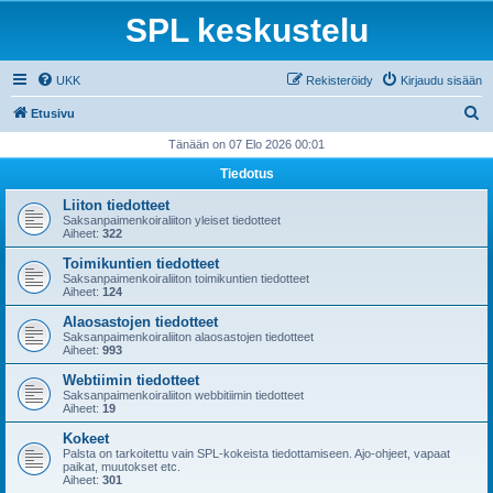
SPL keskustelu
UKK
Rekisteröidy
Kirjaudu sisään
E
Etusivu
t
Tänään on 07 Elo 2026 00:01
s
Tiedotus
i
Liiton tiedotteet
Saksanpaimenkoiraliiton yleiset tiedotteet
Aiheet:
322
Toimikuntien tiedotteet
Saksanpaimenkoiraliiton toimikuntien tiedotteet
Aiheet:
124
Alaosastojen tiedotteet
Saksanpaimenkoiraliiton alaosastojen tiedotteet
Aiheet:
993
Webtiimin tiedotteet
Saksanpaimenkoiraliiton webbitiimin tiedotteet
Aiheet:
19
Kokeet
Palsta on tarkoitettu vain SPL-kokeista tiedottamiseen. Ajo-ohjeet, vapaat
paikat, muutokset etc.
Aiheet:
301