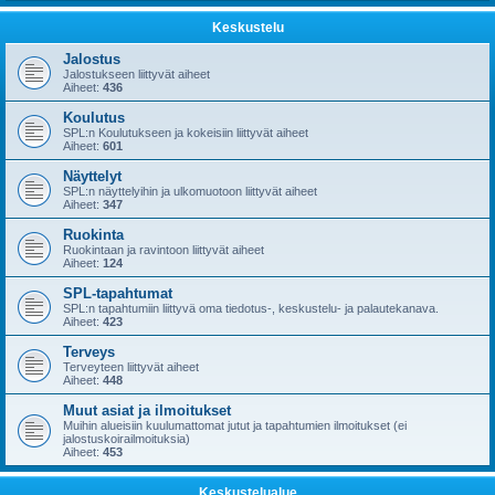
Keskustelu
Jalostus
Jalostukseen liittyvät aiheet
Aiheet:
436
Koulutus
SPL:n Koulutukseen ja kokeisiin liittyvät aiheet
Aiheet:
601
Näyttelyt
SPL:n näyttelyihin ja ulkomuotoon liittyvät aiheet
Aiheet:
347
Ruokinta
Ruokintaan ja ravintoon liittyvät aiheet
Aiheet:
124
SPL-tapahtumat
SPL:n tapahtumiin liittyvä oma tiedotus-, keskustelu- ja palautekanava.
Aiheet:
423
Terveys
Terveyteen liittyvät aiheet
Aiheet:
448
Muut asiat ja ilmoitukset
Muihin alueisiin kuulumattomat jutut ja tapahtumien ilmoitukset (ei
jalostuskoirailmoituksia)
Aiheet:
453
Keskustelualue