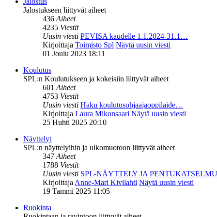
Jalostus
Jalostukseen liittyvät aiheet
436
Aiheet
4235
Viestit
Uusin viesti
PEVISA kaudelle 1.1.2024-31.1…
Kirjoittaja
Toimisto Spl
Näytä uusin viesti
01 Joulu 2023 18:11
Koulutus
SPL:n Koulutukseen ja kokeisiin liittyvät aiheet
601
Aiheet
4753
Viestit
Uusin viesti
Haku koulutusohjaajaoppilaide…
Kirjoittaja
Laura Mikonsaari
Näytä uusin viesti
25 Huhti 2025 20:10
Näyttelyt
SPL:n näyttelyihin ja ulkomuotoon liittyvät aiheet
347
Aiheet
1788
Viestit
Uusin viesti
SPL-NÄYTTELY JA PENTUKATSELM
Kirjoittaja
Anne-Mari Kivilahti
Näytä uusin viesti
19 Tammi 2025 11:05
Ruokinta
Ruokintaan ja ravintoon liittyvät aiheet