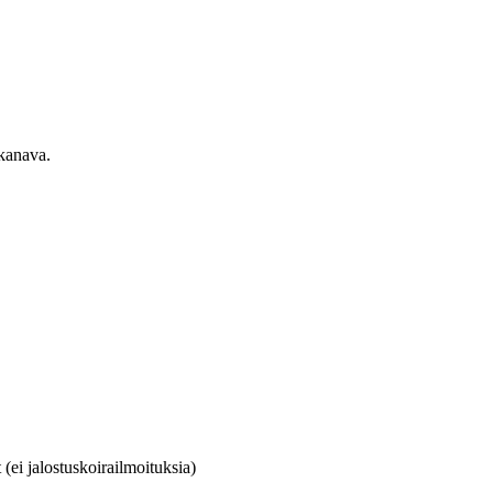
ekanava.
(ei jalostuskoirailmoituksia)