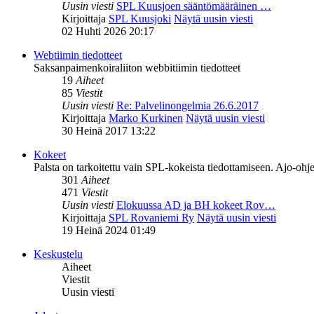
Uusin viesti
SPL Kuusjoen sääntömääräinen …
Kirjoittaja
SPL Kuusjoki
Näytä uusin viesti
02 Huhti 2026 20:17
Webtiimin tiedotteet
Saksanpaimenkoiraliiton webbitiimin tiedotteet
19
Aiheet
85
Viestit
Uusin viesti
Re: Palvelinongelmia 26.6.2017
Kirjoittaja
Marko Kurkinen
Näytä uusin viesti
30 Heinä 2017 13:22
Kokeet
Palsta on tarkoitettu vain SPL-kokeista tiedottamiseen. Ajo-ohje
301
Aiheet
471
Viestit
Uusin viesti
Elokuussa AD ja BH kokeet Rov…
Kirjoittaja
SPL Rovaniemi Ry
Näytä uusin viesti
19 Heinä 2024 01:49
Keskustelu
Aiheet
Viestit
Uusin viesti