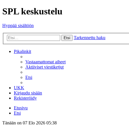
SPL keskustelu
Hyppää sisältöön
Tarkennettu haku
Etsi
Pikalinkit
Vastaamattomat aiheet
Aktiiviset viestiketjut
Etsi
UKK
Kirjaudu sisään
Rekisteröidy
Etusivu
Etsi
Tänään on 07 Elo 2026 05:38