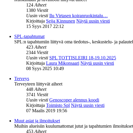
124
Aiheet
1380
Viestit
Uusin viesti
Ilu Virtasen koiranruokintalu…
Kirjoittaja
Seija Kinnunen
Näytä uusin viesti
15 Syys 2017 22:12
SPL-tapahtumat
SPL:n tapahtumiin liittyvä oma tiedotus-, keskustelu- ja palaut
423
Aiheet
2344
Viestit
Uusin viesti
SPL TOTTISLEIRI 18-19.10.2025
Kirjoittaja
Laura Mikonsaari
Näytä uusin viesti
08 Syys 2025 10:49
Terveys
Terveyteen liittyvät aiheet
448
Aiheet
3741
Viestit
Uusin viesti
Genoscoper alennus koodi
Kirjoittaja
Toimisto Spl
Näytä uusin viesti
07 Maalis 2019 19:56
Muut asiat ja ilmoitukset
Muihin alueisiin kuulumattomat jutut ja tapahtumien ilmoitukset 
453
Aiheet