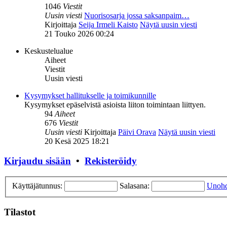
1046
Viestit
Uusin viesti
Nuorisosarja jossa saksanpaim…
Kirjoittaja
Seija Irmeli Kaisto
Näytä uusin viesti
21 Touko 2026 00:24
Keskustelualue
Aiheet
Viestit
Uusin viesti
Kysymykset hallitukselle ja toimikunnille
Kysymykset epäselvistä asioista liiton toimintaan liittyen.
94
Aiheet
676
Viestit
Uusin viesti
Kirjoittaja
Päivi Orava
Näytä uusin viesti
20 Kesä 2025 18:21
Kirjaudu sisään
•
Rekisteröidy
Käyttäjätunnus:
Salasana:
Unohd
Tilastot