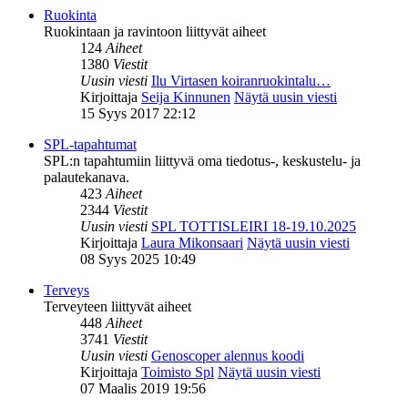
Ruokinta
Ruokintaan ja ravintoon liittyvät aiheet
124
Aiheet
1380
Viestit
Uusin viesti
Ilu Virtasen koiranruokintalu…
Kirjoittaja
Seija Kinnunen
Näytä uusin viesti
15 Syys 2017 22:12
SPL-tapahtumat
SPL:n tapahtumiin liittyvä oma tiedotus-, keskustelu- ja
palautekanava.
423
Aiheet
2344
Viestit
Uusin viesti
SPL TOTTISLEIRI 18-19.10.2025
Kirjoittaja
Laura Mikonsaari
Näytä uusin viesti
08 Syys 2025 10:49
Terveys
Terveyteen liittyvät aiheet
448
Aiheet
3741
Viestit
Uusin viesti
Genoscoper alennus koodi
Kirjoittaja
Toimisto Spl
Näytä uusin viesti
07 Maalis 2019 19:56