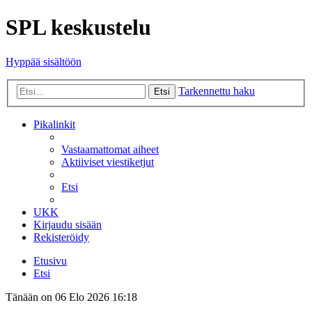
SPL keskustelu
Hyppää sisältöön
Tarkennettu haku
Etsi
Pikalinkit
Vastaamattomat aiheet
Aktiiviset viestiketjut
Etsi
UKK
Kirjaudu sisään
Rekisteröidy
Etusivu
Etsi
Tänään on 06 Elo 2026 16:18