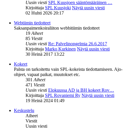
Uusin viesti
SPL Kuusjoen sääntömääräinen …
Kirjoittaja
SPL Kuusjoki
Näytä uusin viesti
02 Huhti 2026 20:17
Webtiimin tiedotteet
Saksanpaimenkoiraliiton webbitiimin tiedotteet
19
Aiheet
85
Viestit
Uusin viesti
Re: Palvelinongelmia 26.6.2017
Kirjoittaja
Marko Kurkinen
Näytä uusin viesti
30 Heinä 2017 13:22
Kokeet
Palsta on tarkoitettu vain SPL-kokeista tiedottamiseen. Ajo-
ohjeet, vapaat paikat, muutokset etc.
301
Aiheet
471
Viestit
Uusin viesti
Elokuussa AD ja BH kokeet Rov…
Kirjoittaja
SPL Rovaniemi Ry
Näytä uusin viesti
19 Heinä 2024 01:49
Keskustelu
Aiheet
Viestit
Uusin viesti