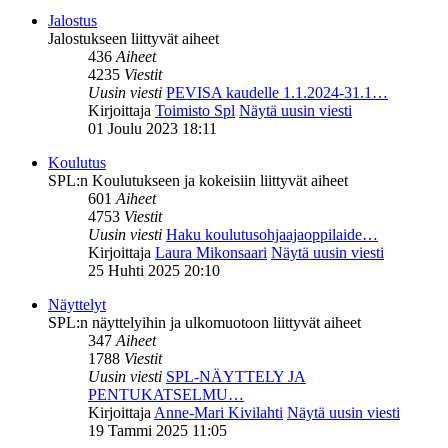
Jalostus
Jalostukseen liittyvät aiheet
436
Aiheet
4235
Viestit
Uusin viesti
PEVISA kaudelle 1.1.2024-31.1…
Kirjoittaja
Toimisto Spl
Näytä uusin viesti
01 Joulu 2023 18:11
Koulutus
SPL:n Koulutukseen ja kokeisiin liittyvät aiheet
601
Aiheet
4753
Viestit
Uusin viesti
Haku koulutusohjaajaoppilaide…
Kirjoittaja
Laura Mikonsaari
Näytä uusin viesti
25 Huhti 2025 20:10
Näyttelyt
SPL:n näyttelyihin ja ulkomuotoon liittyvät aiheet
347
Aiheet
1788
Viestit
Uusin viesti
SPL-NÄYTTELY JA
PENTUKATSELMU…
Kirjoittaja
Anne-Mari Kivilahti
Näytä uusin viesti
19 Tammi 2025 11:05