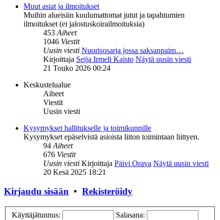
Muut asiat ja ilmoitukset
Muihin alueisiin kuulumattomat jutut ja tapahtumien
ilmoitukset (ei jalostuskoirailmoituksia)
453
Aiheet
1046
Viestit
Uusin viesti
Nuorisosarja jossa saksanpaim…
Kirjoittaja
Seija Irmeli Kaisto
Näytä uusin viesti
21 Touko 2026 00:24
Keskustelualue
Aiheet
Viestit
Uusin viesti
Kysymykset hallitukselle ja toimikunnille
Kysymykset epäselvistä asioista liiton toimintaan liittyen.
94
Aiheet
676
Viestit
Uusin viesti
Kirjoittaja
Päivi Orava
Näytä uusin viesti
20 Kesä 2025 18:21
Kirjaudu sisään
•
Rekisteröidy
Käyttäjätunnus:
Salasana: