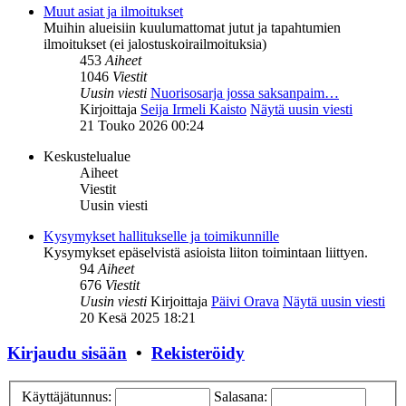
Muut asiat ja ilmoitukset
Muihin alueisiin kuulumattomat jutut ja tapahtumien
ilmoitukset (ei jalostuskoirailmoituksia)
453
Aiheet
1046
Viestit
Uusin viesti
Nuorisosarja jossa saksanpaim…
Kirjoittaja
Seija Irmeli Kaisto
Näytä uusin viesti
21 Touko 2026 00:24
Keskustelualue
Aiheet
Viestit
Uusin viesti
Kysymykset hallitukselle ja toimikunnille
Kysymykset epäselvistä asioista liiton toimintaan liittyen.
94
Aiheet
676
Viestit
Uusin viesti
Kirjoittaja
Päivi Orava
Näytä uusin viesti
20 Kesä 2025 18:21
Kirjaudu sisään
•
Rekisteröidy
Käyttäjätunnus:
Salasana: