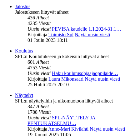
Jalostus
Jalostukseen liittyvät aiheet
436
Aiheet
4235
Viestit
Uusin viesti
PEVISA kaudelle 1.1.2024-31.1…
Kirjoittaja
Toimisto Spl
Näytä uusin viesti
01 Joulu 2023 18:11
Koulutus
SPL:n Koulutukseen ja kokeisiin liittyvät aiheet
601
Aiheet
4753
Viestit
Uusin viesti
Haku koulutusohjaajaoppilaide…
Kirjoittaja
Laura Mikonsaari
Näytä uusin viesti
25 Huhti 2025 20:10
Näyttelyt
SPL:n näyttelyihin ja ulkomuotoon liittyvät aiheet
347
Aiheet
1788
Viestit
Uusin viesti
SPL-NÄYTTELY JA
PENTUKATSELMU…
Kirjoittaja
Anne-Mari Kivilahti
Näytä uusin viesti
19 Tammi 2025 11:05