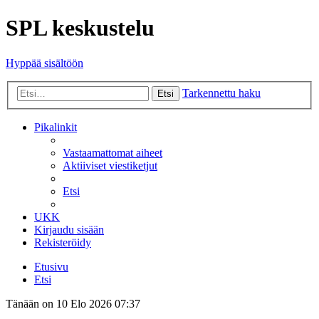
SPL keskustelu
Hyppää sisältöön
Tarkennettu haku
Etsi
Pikalinkit
Vastaamattomat aiheet
Aktiiviset viestiketjut
Etsi
UKK
Kirjaudu sisään
Rekisteröidy
Etusivu
Etsi
Tänään on 10 Elo 2026 07:37