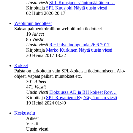
Uusin viesti
SPL Kuusjoen sääntömääräinen …
Kirjoittaja
SPL Kuusjoki
Näytä uusin viesti
02 Huhti 2026 20:17
Webtiimin tiedotteet
Saksanpaimenkoiraliiton webbitiimin tiedotteet
19
Aiheet
85
Viestit
Uusin viesti
Re: Palvelinongelmia 26.6.2017
Kirjoittaja
Marko Kurkinen
Näytä uusin viesti
30 Heinä 2017 13:22
Kokeet
Palsta on tarkoitettu vain SPL-kokeista tiedottamiseen. Ajo-
ohjeet, vapaat paikat, muutokset etc.
301
Aiheet
471
Viestit
Uusin viesti
Elokuussa AD ja BH kokeet Rov…
Kirjoittaja
SPL Rovaniemi Ry
Näytä uusin viesti
19 Heinä 2024 01:49
Keskustelu
Aiheet
Viestit
Uusin viesti