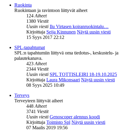
Ruokinta
Ruokintaan ja ravintoon liittyvät aiheet
124
Aiheet
1380
Viestit
Uusin viesti
Ilu Virtasen koiranruokintalu…
Kirjoittaja
Seija Kinnunen
Näytä uusin viesti
15 Syys 2017 22:12
SPL-tapahtumat
SPL:n tapahtumiin liittyvä oma tiedotus-, keskustelu- ja
palautekanava.
423
Aiheet
2344
Viestit
Uusin viesti
SPL TOTTISLEIRI 18-19.10.2025
Kirjoittaja
Laura Mikonsaari
Näytä uusin viesti
08 Syys 2025 10:49
Terveys
Terveyteen liittyvät aiheet
448
Aiheet
3741
Viestit
Uusin viesti
Genoscoper alennus koodi
Kirjoittaja
Toimisto Spl
Näytä uusin viesti
07 Maalis 2019 19:56