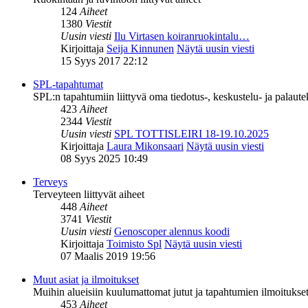
124
Aiheet
1380
Viestit
Uusin viesti
Ilu Virtasen koiranruokintalu…
Kirjoittaja
Seija Kinnunen
Näytä uusin viesti
15 Syys 2017 22:12
SPL-tapahtumat
SPL:n tapahtumiin liittyvä oma tiedotus-, keskustelu- ja palaut
423
Aiheet
2344
Viestit
Uusin viesti
SPL TOTTISLEIRI 18-19.10.2025
Kirjoittaja
Laura Mikonsaari
Näytä uusin viesti
08 Syys 2025 10:49
Terveys
Terveyteen liittyvät aiheet
448
Aiheet
3741
Viestit
Uusin viesti
Genoscoper alennus koodi
Kirjoittaja
Toimisto Spl
Näytä uusin viesti
07 Maalis 2019 19:56
Muut asiat ja ilmoitukset
Muihin alueisiin kuulumattomat jutut ja tapahtumien ilmoitukset 
453
Aiheet