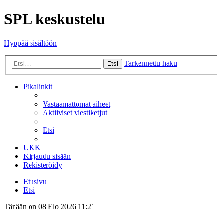
SPL keskustelu
Hyppää sisältöön
Tarkennettu haku
Etsi
Pikalinkit
Vastaamattomat aiheet
Aktiiviset viestiketjut
Etsi
UKK
Kirjaudu sisään
Rekisteröidy
Etusivu
Etsi
Tänään on 08 Elo 2026 11:21