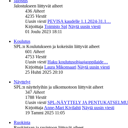
Jalostus
Jalostukseen liittyvät aiheet
436
Aiheet
4235
Viestit
Uusin viesti
PEVISA kaudelle 1.1.2024-31.1…
Kirjoittaja
Toimisto Spl
Näytä uusin viesti
01 Joulu 2023 18:11
Koulutus
SPL:n Koulutukseen ja kokeisiin liittyvät aiheet
601
Aiheet
4753
Viestit
Uusin viesti
Haku koulutusohjaajaoppilaide…
Kirjoittaja
Laura Mikonsaari
Näytä uusin viesti
25 Huhti 2025 20:10
Näyttelyt
SPL:n näyttelyihin ja ulkomuotoon liittyvät aiheet
347
Aiheet
1788
Viestit
Uusin viesti
SPL-NÄYTTELY JA PENTUKATSELM
Kirjoittaja
Anne-Mari Kivilahti
Näytä uusin viesti
19 Tammi 2025 11:05
Ruokinta
Ruokintaan ja ravintoon liittyvät aiheet