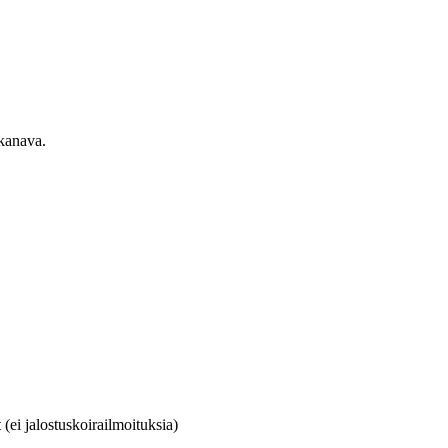
ekanava.
(ei jalostuskoirailmoituksia)