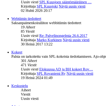
Uusin viesti
SPL Kuusjoen sääntömääräinen …
Kirjoittaja
SPL Kuusjoki
Näytä uusin viesti
02 Huhti 2026 20:17
Webtiimin tiedotteet
Saksanpaimenkoiraliiton webbitiimin tiedotteet
19
Aiheet
85
Viestit
Uusin viesti
Re: Palvelinongelmia 26.6.2017
Kirjoittaja
Marko Kurkinen
Näytä uusin viesti
30 Heinä 2017 13:22
Kokeet
Palsta on tarkoitettu vain SPL-kokeista tiedottamiseen. Ajo-ohje
301
Aiheet
471
Viestit
Uusin viesti
Elokuussa AD ja BH kokeet Rov…
Kirjoittaja
SPL Rovaniemi Ry
Näytä uusin viesti
19 Heinä 2024 01:49
Keskustelu
Aiheet
Viestit
Uusin viesti