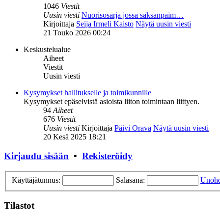
1046
Viestit
Uusin viesti
Nuorisosarja jossa saksanpaim…
Kirjoittaja
Seija Irmeli Kaisto
Näytä uusin viesti
21 Touko 2026 00:24
Keskustelualue
Aiheet
Viestit
Uusin viesti
Kysymykset hallitukselle ja toimikunnille
Kysymykset epäselvistä asioista liiton toimintaan liittyen.
94
Aiheet
676
Viestit
Uusin viesti
Kirjoittaja
Päivi Orava
Näytä uusin viesti
20 Kesä 2025 18:21
Kirjaudu sisään
•
Rekisteröidy
Käyttäjätunnus:
Salasana:
Unohd
Tilastot