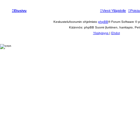
Etusivu
Viesti Ylläpidolle
Poista
Keskustelufoorumin ohjelmisto
phpBB
® Forum Software © 
Käännös: phpBB Suomi (lurttinen, harritapio, Pett
Yksityisyys
|
Ehdot