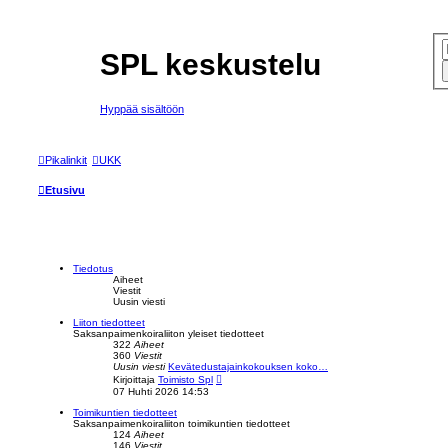
SPL keskustelu
Hyppää sisältöön
Pikalinkit
UKK
Etusivu
Tiedotus
Aiheet
Viestit
Uusin viesti
Liiton tiedotteet
Saksanpaimenkoiraliiton yleiset tiedotteet
322
Aiheet
360
Viestit
Uusin viesti
Kevätedustajainkokouksen koko…
N
Kirjoittaja
Toimisto Spl
ä
07 Huhti 2026 14:53
y
t
Toimikuntien tiedotteet
ä
Saksanpaimenkoiraliiton toimikuntien tiedotteet
u
124
Aiheet
u
146
Viestit