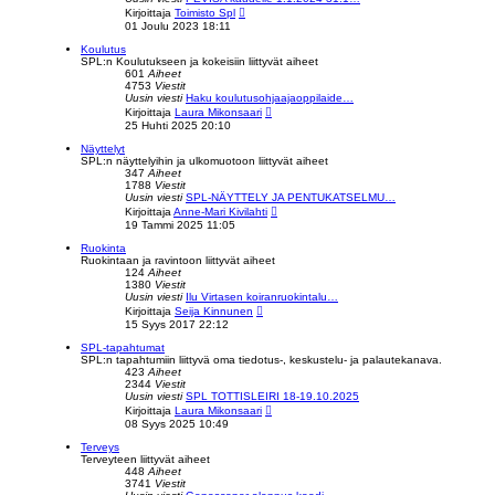
i
N
Kirjoittaja
Toimisto Spl
ä
01 Joulu 2023 18:11
y
t
Koulutus
ä
SPL:n Koulutukseen ja kokeisiin liittyvät aiheet
u
601
Aiheet
u
4753
Viestit
s
Uusin viesti
Haku koulutusohjaajaoppilaide…
i
N
Kirjoittaja
Laura Mikonsaari
n
ä
25 Huhti 2025 20:10
v
y
i
t
Näyttelyt
e
ä
SPL:n näyttelyihin ja ulkomuotoon liittyvät aiheet
s
u
347
Aiheet
t
u
1788
Viestit
i
s
Uusin viesti
SPL-NÄYTTELY JA PENTUKATSELMU…
i
N
Kirjoittaja
Anne-Mari Kivilahti
n
ä
19 Tammi 2025 11:05
v
y
i
t
Ruokinta
e
ä
Ruokintaan ja ravintoon liittyvät aiheet
s
u
124
Aiheet
t
u
1380
Viestit
i
s
Uusin viesti
Ilu Virtasen koiranruokintalu…
i
N
Kirjoittaja
Seija Kinnunen
n
ä
15 Syys 2017 22:12
v
y
i
t
SPL-tapahtumat
e
ä
SPL:n tapahtumiin liittyvä oma tiedotus-, keskustelu- ja palautekanava.
s
u
423
Aiheet
t
u
2344
Viestit
i
s
Uusin viesti
SPL TOTTISLEIRI 18-19.10.2025
i
N
Kirjoittaja
Laura Mikonsaari
n
ä
08 Syys 2025 10:49
v
y
i
t
Terveys
e
ä
Terveyteen liittyvät aiheet
s
u
448
Aiheet
t
u
3741
Viestit
i
s