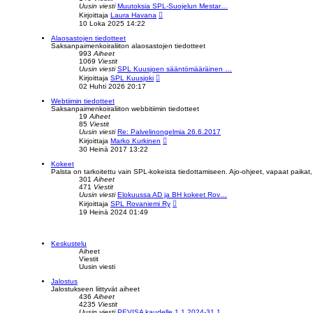
s
Uusin viesti
Muutoksia SPL-Suojelun Mestar…
i
N
Kirjoittaja
Laura Havana
n
ä
10 Loka 2025 14:22
v
y
i
t
Alaosastojen tiedotteet
e
ä
Saksanpaimenkoiraliiton alaosastojen tiedotteet
s
u
993
Aiheet
t
u
1069
Viestit
i
s
Uusin viesti
SPL Kuusjoen sääntömääräinen …
i
N
Kirjoittaja
SPL Kuusjoki
n
ä
02 Huhti 2026 20:17
v
y
i
t
Webtiimin tiedotteet
e
ä
Saksanpaimenkoiraliiton webbitiimin tiedotteet
s
u
19
Aiheet
t
u
85
Viestit
i
s
Uusin viesti
Re: Palvelinongelmia 26.6.2017
i
N
Kirjoittaja
Marko Kurkinen
n
ä
30 Heinä 2017 13:22
v
y
i
t
Kokeet
e
ä
Palsta on tarkoitettu vain SPL-kokeista tiedottamiseen. Ajo-ohjeet, vapaat paikat
s
u
301
Aiheet
t
u
471
Viestit
i
s
Uusin viesti
Elokuussa AD ja BH kokeet Rov…
i
N
Kirjoittaja
SPL Rovaniemi Ry
n
ä
19 Heinä 2024 01:49
v
y
i
t
e
ä
s
u
Keskustelu
t
u
Aiheet
i
s
Viestit
i
Uusin viesti
n
v
Jalostus
i
Jalostukseen liittyvät aiheet
e
436
Aiheet
s
4235
Viestit
t
Uusin viesti
PEVISA kaudelle 1.1.2024-31.1…