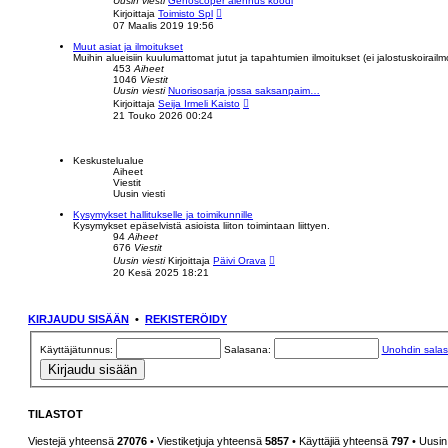
Uusin viesti
Genoscoper alennus koodi
i
N
Kirjoittaja
Toimisto Spl
n
ä
07 Maalis 2019 19:56
v
y
i
t
Muut asiat ja ilmoitukset
e
ä
Muihin alueisiin kuulumattomat jutut ja tapahtumien ilmoitukset (ei jalostuskoirailm
s
u
453
Aiheet
t
u
1046
Viestit
i
s
Uusin viesti
Nuorisosarja jossa saksanpaim…
i
N
Kirjoittaja
Seija Irmeli Kaisto
n
ä
21 Touko 2026 00:24
v
y
i
t
e
ä
s
u
Keskustelualue
t
u
Aiheet
i
s
Viestit
i
Uusin viesti
n
v
Kysymykset hallitukselle ja toimikunnille
i
Kysymykset epäselvistä asioista liiton toimintaan liittyen.
e
94
Aiheet
s
676
Viestit
t
N
Uusin viesti
Kirjoittaja
Päivi Orava
i
ä
20 Kesä 2025 18:21
y
t
ä
u
KIRJAUDU SISÄÄN
•
REKISTERÖIDY
u
s
i
Käyttäjätunnus:
Salasana:
Unohdin salas
n
v
i
e
s
t
TILASTOT
i
Viestejä yhteensä
27076
• Viestiketjuja yhteensä
5857
• Käyttäjiä yhteensä
797
• Uusin