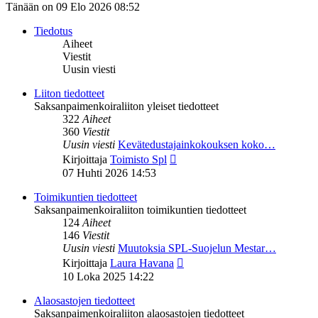
Tänään on 09 Elo 2026 08:52
Tiedotus
Aiheet
Viestit
Uusin viesti
Liiton tiedotteet
Saksanpaimenkoiraliiton yleiset tiedotteet
322
Aiheet
360
Viestit
Uusin viesti
Kevätedustajainkokouksen koko…
Näytä
Kirjoittaja
Toimisto Spl
uusin
07 Huhti 2026 14:53
viesti
Toimikuntien tiedotteet
Saksanpaimenkoiraliiton toimikuntien tiedotteet
124
Aiheet
146
Viestit
Uusin viesti
Muutoksia SPL-Suojelun Mestar…
Näytä
Kirjoittaja
Laura Havana
uusin
10 Loka 2025 14:22
viesti
Alaosastojen tiedotteet
Saksanpaimenkoiraliiton alaosastojen tiedotteet