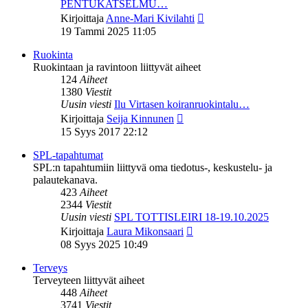
PENTUKATSELMU…
Näytä
Kirjoittaja
Anne-Mari Kivilahti
uusin
19 Tammi 2025 11:05
viesti
Ruokinta
Ruokintaan ja ravintoon liittyvät aiheet
124
Aiheet
1380
Viestit
Uusin viesti
Ilu Virtasen koiranruokintalu…
Näytä
Kirjoittaja
Seija Kinnunen
uusin
15 Syys 2017 22:12
viesti
SPL-tapahtumat
SPL:n tapahtumiin liittyvä oma tiedotus-, keskustelu- ja
palautekanava.
423
Aiheet
2344
Viestit
Uusin viesti
SPL TOTTISLEIRI 18-19.10.2025
Näytä
Kirjoittaja
Laura Mikonsaari
uusin
08 Syys 2025 10:49
viesti
Terveys
Terveyteen liittyvät aiheet
448
Aiheet
3741
Viestit