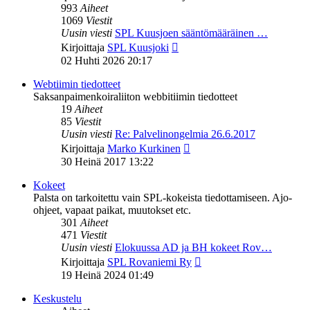
993
Aiheet
1069
Viestit
Uusin viesti
SPL Kuusjoen sääntömääräinen …
Näytä
Kirjoittaja
SPL Kuusjoki
uusin
02 Huhti 2026 20:17
viesti
Webtiimin tiedotteet
Saksanpaimenkoiraliiton webbitiimin tiedotteet
19
Aiheet
85
Viestit
Uusin viesti
Re: Palvelinongelmia 26.6.2017
Näytä
Kirjoittaja
Marko Kurkinen
uusin
30 Heinä 2017 13:22
viesti
Kokeet
Palsta on tarkoitettu vain SPL-kokeista tiedottamiseen. Ajo-
ohjeet, vapaat paikat, muutokset etc.
301
Aiheet
471
Viestit
Uusin viesti
Elokuussa AD ja BH kokeet Rov…
Näytä
Kirjoittaja
SPL Rovaniemi Ry
uusin
19 Heinä 2024 01:49
viesti
Keskustelu