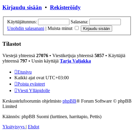
Kirjaudu sisään
•
Rekisteröidy
Käyttäjätunnus:
Salasana:
Unohdin salasanani
|
Muista minut
Tilastot
Viestejä yhteensä
27076
• Viestiketjuja yhteensä
5857
• Käyttäjiä
yhteensä
797
• Uusin käyttäjä
Tarja Valjakka
Etusivu
Kaikki ajat ovat
UTC+03:00
Poista evästeet
Viesti Ylläpidolle
Keskustelufoorumin ohjelmisto
phpBB
® Forum Software © phpBB
Limited
Käännös: phpBB Suomi (lurttinen, harritapio, Pettis)
Yksityisyys
|
Ehdot