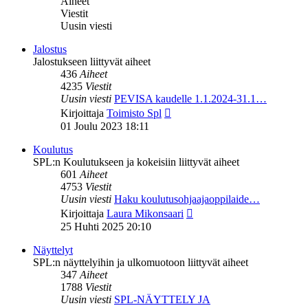
Aiheet
Viestit
Uusin viesti
Jalostus
Jalostukseen liittyvät aiheet
436
Aiheet
4235
Viestit
Uusin viesti
PEVISA kaudelle 1.1.2024-31.1…
Näytä
Kirjoittaja
Toimisto Spl
uusin
01 Joulu 2023 18:11
viesti
Koulutus
SPL:n Koulutukseen ja kokeisiin liittyvät aiheet
601
Aiheet
4753
Viestit
Uusin viesti
Haku koulutusohjaajaoppilaide…
Näytä
Kirjoittaja
Laura Mikonsaari
uusin
25 Huhti 2025 20:10
viesti
Näyttelyt
SPL:n näyttelyihin ja ulkomuotoon liittyvät aiheet
347
Aiheet
1788
Viestit
Uusin viesti
SPL-NÄYTTELY JA