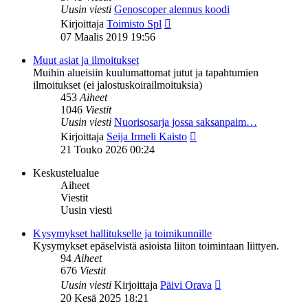
Uusin viesti
Genoscoper alennus koodi
Näytä
Kirjoittaja
Toimisto Spl
uusin
07 Maalis 2019 19:56
viesti
Muut asiat ja ilmoitukset
Muihin alueisiin kuulumattomat jutut ja tapahtumien
ilmoitukset (ei jalostuskoirailmoituksia)
453
Aiheet
1046
Viestit
Uusin viesti
Nuorisosarja jossa saksanpaim…
Näytä
Kirjoittaja
Seija Irmeli Kaisto
uusin
21 Touko 2026 00:24
viesti
Keskustelualue
Aiheet
Viestit
Uusin viesti
Kysymykset hallitukselle ja toimikunnille
Kysymykset epäselvistä asioista liiton toimintaan liittyen.
94
Aiheet
676
Viestit
Näytä
Uusin viesti
Kirjoittaja
Päivi Orava
uusin
20 Kesä 2025 18:21
viesti