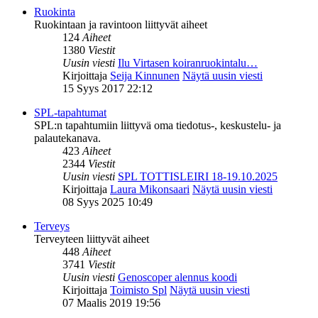
Ruokinta
Ruokintaan ja ravintoon liittyvät aiheet
124
Aiheet
1380
Viestit
Uusin viesti
Ilu Virtasen koiranruokintalu…
Kirjoittaja
Seija Kinnunen
Näytä uusin viesti
15 Syys 2017 22:12
SPL-tapahtumat
SPL:n tapahtumiin liittyvä oma tiedotus-, keskustelu- ja
palautekanava.
423
Aiheet
2344
Viestit
Uusin viesti
SPL TOTTISLEIRI 18-19.10.2025
Kirjoittaja
Laura Mikonsaari
Näytä uusin viesti
08 Syys 2025 10:49
Terveys
Terveyteen liittyvät aiheet
448
Aiheet
3741
Viestit
Uusin viesti
Genoscoper alennus koodi
Kirjoittaja
Toimisto Spl
Näytä uusin viesti
07 Maalis 2019 19:56