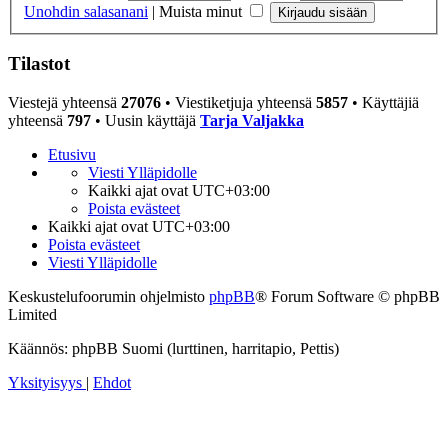
Unohdin salasanani
|
Muista minut
Tilastot
Viestejä yhteensä
27076
• Viestiketjuja yhteensä
5857
• Käyttäjiä
yhteensä
797
• Uusin käyttäjä
Tarja Valjakka
Etusivu
Viesti Ylläpidolle
Kaikki ajat ovat
UTC+03:00
Poista evästeet
Kaikki ajat ovat
UTC+03:00
Poista evästeet
Viesti Ylläpidolle
Keskustelufoorumin ohjelmisto
phpBB
® Forum Software © phpBB
Limited
Käännös: phpBB Suomi (lurttinen, harritapio, Pettis)
Yksityisyys
|
Ehdot