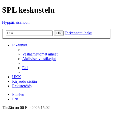
SPL keskustelu
Hyppää sisältöön
Tarkennettu haku
Etsi
Pikalinkit
Vastaamattomat aiheet
Aktiiviset viestiketjut
Etsi
UKK
Kirjaudu sisään
Rekisteröidy
Etusivu
Etsi
Tänään on 06 Elo 2026 15:02