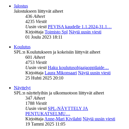
Jalostus
Jalostukseen liittyvät aiheet
436
Aiheet
4235
Viestit
Uusin viesti
PEVISA kaudelle 1.1.2024-31.1…
Kirjoittaja
Toimisto Spl
Näytä uusin viesti
01 Joulu 2023 18:11
Koulutus
SPL:n Koulutukseen ja kokeisiin liittyvät aiheet
601
Aiheet
4753
Viestit
Uusin viesti
Haku koulutusohjaajaoppilaide…
Kirjoittaja
Laura Mikonsaari
Näytä uusin viesti
25 Huhti 2025 20:10
Näyttelyt
SPL:n näyttelyihin ja ulkomuotoon liittyvät aiheet
347
Aiheet
1788
Viestit
Uusin viesti
SPL-NÄYTTELY JA
PENTUKATSELMU…
Kirjoittaja
Anne-Mari Kivilahti
Näytä uusin viesti
19 Tammi 2025 11:05