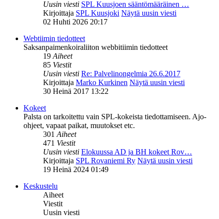
Uusin viesti
SPL Kuusjoen sääntömääräinen …
Kirjoittaja
SPL Kuusjoki
Näytä uusin viesti
02 Huhti 2026 20:17
Webtiimin tiedotteet
Saksanpaimenkoiraliiton webbitiimin tiedotteet
19
Aiheet
85
Viestit
Uusin viesti
Re: Palvelinongelmia 26.6.2017
Kirjoittaja
Marko Kurkinen
Näytä uusin viesti
30 Heinä 2017 13:22
Kokeet
Palsta on tarkoitettu vain SPL-kokeista tiedottamiseen. Ajo-
ohjeet, vapaat paikat, muutokset etc.
301
Aiheet
471
Viestit
Uusin viesti
Elokuussa AD ja BH kokeet Rov…
Kirjoittaja
SPL Rovaniemi Ry
Näytä uusin viesti
19 Heinä 2024 01:49
Keskustelu
Aiheet
Viestit
Uusin viesti