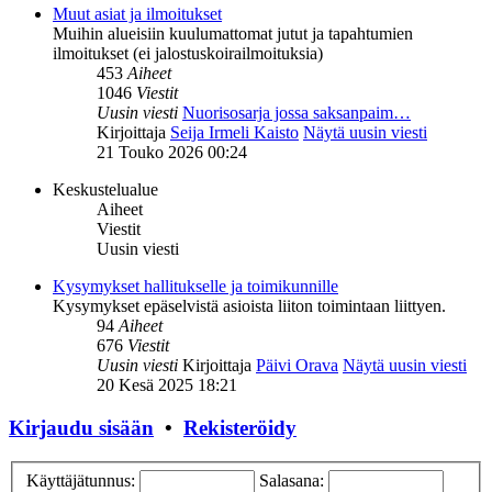
Muut asiat ja ilmoitukset
Muihin alueisiin kuulumattomat jutut ja tapahtumien
ilmoitukset (ei jalostuskoirailmoituksia)
453
Aiheet
1046
Viestit
Uusin viesti
Nuorisosarja jossa saksanpaim…
Kirjoittaja
Seija Irmeli Kaisto
Näytä uusin viesti
21 Touko 2026 00:24
Keskustelualue
Aiheet
Viestit
Uusin viesti
Kysymykset hallitukselle ja toimikunnille
Kysymykset epäselvistä asioista liiton toimintaan liittyen.
94
Aiheet
676
Viestit
Uusin viesti
Kirjoittaja
Päivi Orava
Näytä uusin viesti
20 Kesä 2025 18:21
Kirjaudu sisään
•
Rekisteröidy
Käyttäjätunnus:
Salasana: