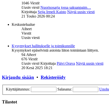
1046
Viestit
Uusin viesti
Nuorisosarja jossa saksanpaim…
Kirjoittaja
Seija Irmeli Kaisto
Näytä uusin viesti
21 Touko 2026 00:24
Keskustelualue
Aiheet
Viestit
Uusin viesti
Kysymykset hallitukselle ja toimikunnille
Kysymykset epäselvistä asioista liiton toimintaan liittyen.
94
Aiheet
676
Viestit
Uusin viesti
Kirjoittaja
Päivi Orava
Näytä uusin viesti
20 Kesä 2025 18:21
Kirjaudu sisään
•
Rekisteröidy
Käyttäjätunnus:
Salasana:
Unohd
Tilastot