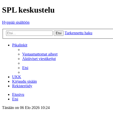
SPL keskustelu
Hyppää sisältöön
Tarkennettu haku
Etsi
Pikalinkit
Vastaamattomat aiheet
Aktiiviset viestiketjut
Etsi
UKK
Kirjaudu sisään
Rekisteröidy
Etusivu
Etsi
Tänään on 06 Elo 2026 10:24