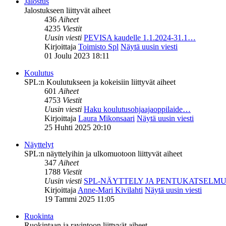
Jalostus
Jalostukseen liittyvät aiheet
436
Aiheet
4235
Viestit
Uusin viesti
PEVISA kaudelle 1.1.2024-31.1…
Kirjoittaja
Toimisto Spl
Näytä uusin viesti
01 Joulu 2023 18:11
Koulutus
SPL:n Koulutukseen ja kokeisiin liittyvät aiheet
601
Aiheet
4753
Viestit
Uusin viesti
Haku koulutusohjaajaoppilaide…
Kirjoittaja
Laura Mikonsaari
Näytä uusin viesti
25 Huhti 2025 20:10
Näyttelyt
SPL:n näyttelyihin ja ulkomuotoon liittyvät aiheet
347
Aiheet
1788
Viestit
Uusin viesti
SPL-NÄYTTELY JA PENTUKATSELM
Kirjoittaja
Anne-Mari Kivilahti
Näytä uusin viesti
19 Tammi 2025 11:05
Ruokinta
Ruokintaan ja ravintoon liittyvät aiheet