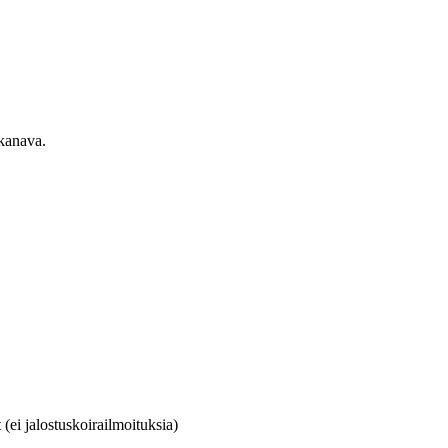
ekanava.
(ei jalostuskoirailmoituksia)