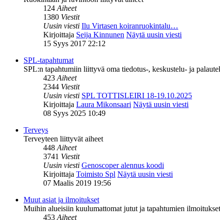
124
Aiheet
1380
Viestit
Uusin viesti
Ilu Virtasen koiranruokintalu…
Kirjoittaja
Seija Kinnunen
Näytä uusin viesti
15 Syys 2017 22:12
SPL-tapahtumat
SPL:n tapahtumiin liittyvä oma tiedotus-, keskustelu- ja palaut
423
Aiheet
2344
Viestit
Uusin viesti
SPL TOTTISLEIRI 18-19.10.2025
Kirjoittaja
Laura Mikonsaari
Näytä uusin viesti
08 Syys 2025 10:49
Terveys
Terveyteen liittyvät aiheet
448
Aiheet
3741
Viestit
Uusin viesti
Genoscoper alennus koodi
Kirjoittaja
Toimisto Spl
Näytä uusin viesti
07 Maalis 2019 19:56
Muut asiat ja ilmoitukset
Muihin alueisiin kuulumattomat jutut ja tapahtumien ilmoitukset 
453
Aiheet