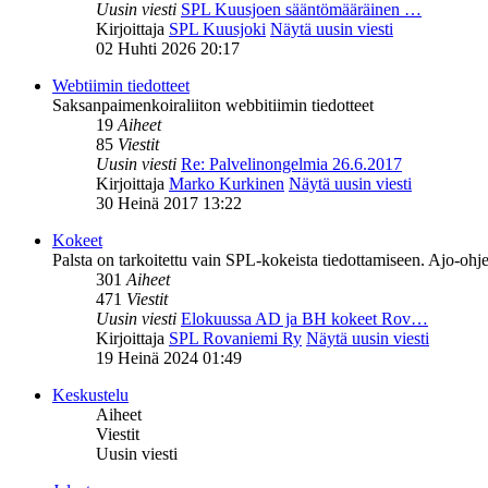
Uusin viesti
SPL Kuusjoen sääntömääräinen …
Kirjoittaja
SPL Kuusjoki
Näytä uusin viesti
02 Huhti 2026 20:17
Webtiimin tiedotteet
Saksanpaimenkoiraliiton webbitiimin tiedotteet
19
Aiheet
85
Viestit
Uusin viesti
Re: Palvelinongelmia 26.6.2017
Kirjoittaja
Marko Kurkinen
Näytä uusin viesti
30 Heinä 2017 13:22
Kokeet
Palsta on tarkoitettu vain SPL-kokeista tiedottamiseen. Ajo-ohje
301
Aiheet
471
Viestit
Uusin viesti
Elokuussa AD ja BH kokeet Rov…
Kirjoittaja
SPL Rovaniemi Ry
Näytä uusin viesti
19 Heinä 2024 01:49
Keskustelu
Aiheet
Viestit
Uusin viesti