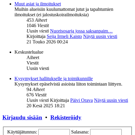
Muut asiat ja ilmoitukset
Muihin alueisiin kuulumattomat jutut ja tapahtumien
ilmoitukset (ei jalostuskoirailmoituksia)
453
Aiheet
1046
Viestit
Uusin viesti
Nuorisosarja jossa saksanpaim…
Kirjoittaja
Seija Irmeli Kaisto
Näytä uusin viesti
21 Touko 2026 00:24
Keskustelualue
Aiheet
Viestit
Uusin viesti
Kysymykset hallitukselle ja toimikunnille
Kysymykset epäselvistä asioista liiton toimintaan liittyen.
94
Aiheet
676
Viestit
Uusin viesti
Kirjoittaja
Päivi Orava
Näytä uusin viesti
20 Kesä 2025 18:21
Kirjaudu sisään
•
Rekisteröidy
Käyttäjätunnus:
Salasana: