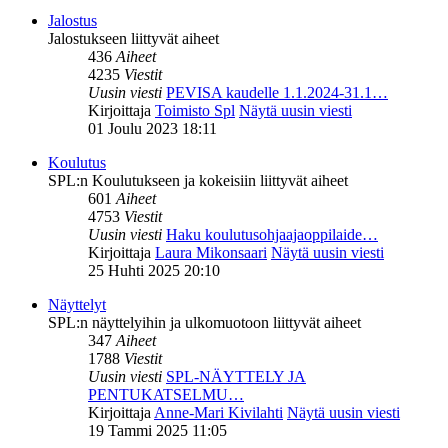
Jalostus
Jalostukseen liittyvät aiheet
436
Aiheet
4235
Viestit
Uusin viesti
PEVISA kaudelle 1.1.2024-31.1…
Kirjoittaja
Toimisto Spl
Näytä uusin viesti
01 Joulu 2023 18:11
Koulutus
SPL:n Koulutukseen ja kokeisiin liittyvät aiheet
601
Aiheet
4753
Viestit
Uusin viesti
Haku koulutusohjaajaoppilaide…
Kirjoittaja
Laura Mikonsaari
Näytä uusin viesti
25 Huhti 2025 20:10
Näyttelyt
SPL:n näyttelyihin ja ulkomuotoon liittyvät aiheet
347
Aiheet
1788
Viestit
Uusin viesti
SPL-NÄYTTELY JA
PENTUKATSELMU…
Kirjoittaja
Anne-Mari Kivilahti
Näytä uusin viesti
19 Tammi 2025 11:05