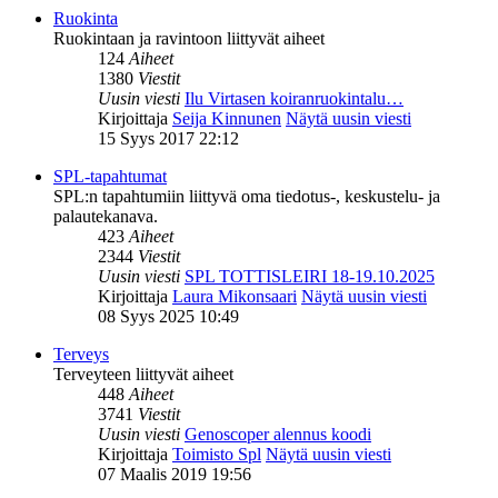
Ruokinta
Ruokintaan ja ravintoon liittyvät aiheet
124
Aiheet
1380
Viestit
Uusin viesti
Ilu Virtasen koiranruokintalu…
Kirjoittaja
Seija Kinnunen
Näytä uusin viesti
15 Syys 2017 22:12
SPL-tapahtumat
SPL:n tapahtumiin liittyvä oma tiedotus-, keskustelu- ja
palautekanava.
423
Aiheet
2344
Viestit
Uusin viesti
SPL TOTTISLEIRI 18-19.10.2025
Kirjoittaja
Laura Mikonsaari
Näytä uusin viesti
08 Syys 2025 10:49
Terveys
Terveyteen liittyvät aiheet
448
Aiheet
3741
Viestit
Uusin viesti
Genoscoper alennus koodi
Kirjoittaja
Toimisto Spl
Näytä uusin viesti
07 Maalis 2019 19:56