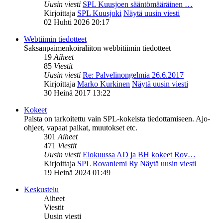
Uusin viesti
SPL Kuusjoen sääntömääräinen …
Kirjoittaja
SPL Kuusjoki
Näytä uusin viesti
02 Huhti 2026 20:17
Webtiimin tiedotteet
Saksanpaimenkoiraliiton webbitiimin tiedotteet
19
Aiheet
85
Viestit
Uusin viesti
Re: Palvelinongelmia 26.6.2017
Kirjoittaja
Marko Kurkinen
Näytä uusin viesti
30 Heinä 2017 13:22
Kokeet
Palsta on tarkoitettu vain SPL-kokeista tiedottamiseen. Ajo-
ohjeet, vapaat paikat, muutokset etc.
301
Aiheet
471
Viestit
Uusin viesti
Elokuussa AD ja BH kokeet Rov…
Kirjoittaja
SPL Rovaniemi Ry
Näytä uusin viesti
19 Heinä 2024 01:49
Keskustelu
Aiheet
Viestit
Uusin viesti