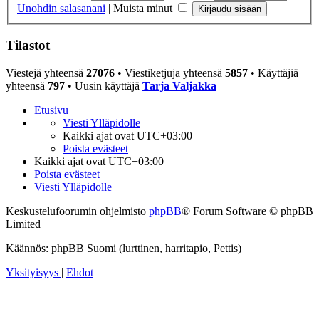
Unohdin salasanani
|
Muista minut
Tilastot
Viestejä yhteensä
27076
• Viestiketjuja yhteensä
5857
• Käyttäjiä
yhteensä
797
• Uusin käyttäjä
Tarja Valjakka
Etusivu
Viesti Ylläpidolle
Kaikki ajat ovat
UTC+03:00
Poista evästeet
Kaikki ajat ovat
UTC+03:00
Poista evästeet
Viesti Ylläpidolle
Keskustelufoorumin ohjelmisto
phpBB
® Forum Software © phpBB
Limited
Käännös: phpBB Suomi (lurttinen, harritapio, Pettis)
Yksityisyys
|
Ehdot