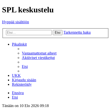
SPL keskustelu
Hyppää sisältöön
Tarkennettu haku
Etsi
Pikalinkit
Vastaamattomat aiheet
Aktiiviset viestiketjut
Etsi
UKK
Kirjaudu sisään
Rekisteröidy
Etusivu
Etsi
Tänään on 10 Elo 2026 09:18