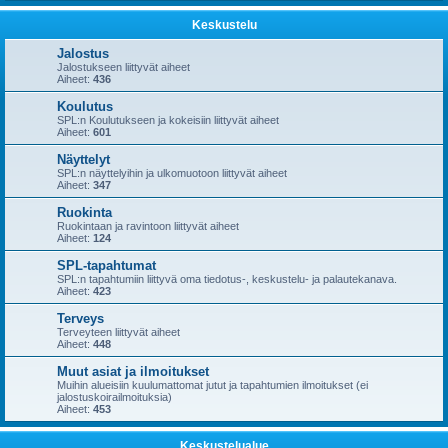
Keskustelu
Jalostus
Jalostukseen liittyvät aiheet
Aiheet:
436
Koulutus
SPL:n Koulutukseen ja kokeisiin liittyvät aiheet
Aiheet:
601
Näyttelyt
SPL:n näyttelyihin ja ulkomuotoon liittyvät aiheet
Aiheet:
347
Ruokinta
Ruokintaan ja ravintoon liittyvät aiheet
Aiheet:
124
SPL-tapahtumat
SPL:n tapahtumiin liittyvä oma tiedotus-, keskustelu- ja palautekanava.
Aiheet:
423
Terveys
Terveyteen liittyvät aiheet
Aiheet:
448
Muut asiat ja ilmoitukset
Muihin alueisiin kuulumattomat jutut ja tapahtumien ilmoitukset (ei
jalostuskoirailmoituksia)
Aiheet:
453
Keskustelualue