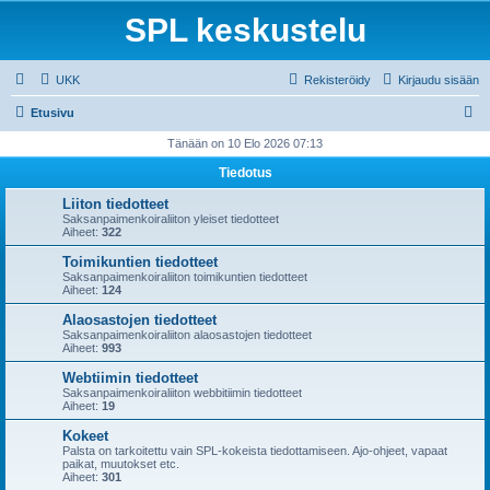
SPL keskustelu
UKK
Rekisteröidy
Kirjaudu sisään
E
Etusivu
t
Tänään on 10 Elo 2026 07:13
s
Tiedotus
i
Liiton tiedotteet
Saksanpaimenkoiraliiton yleiset tiedotteet
Aiheet:
322
Toimikuntien tiedotteet
Saksanpaimenkoiraliiton toimikuntien tiedotteet
Aiheet:
124
Alaosastojen tiedotteet
Saksanpaimenkoiraliiton alaosastojen tiedotteet
Aiheet:
993
Webtiimin tiedotteet
Saksanpaimenkoiraliiton webbitiimin tiedotteet
Aiheet:
19
Kokeet
Palsta on tarkoitettu vain SPL-kokeista tiedottamiseen. Ajo-ohjeet, vapaat
paikat, muutokset etc.
Aiheet:
301