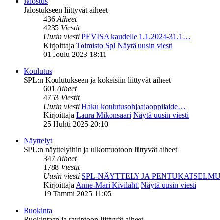
Jalostus
Jalostukseen liittyvät aiheet
436
Aiheet
4235
Viestit
Uusin viesti
PEVISA kaudelle 1.1.2024-31.1…
Kirjoittaja
Toimisto Spl
Näytä uusin viesti
01 Joulu 2023 18:11
Koulutus
SPL:n Koulutukseen ja kokeisiin liittyvät aiheet
601
Aiheet
4753
Viestit
Uusin viesti
Haku koulutusohjaajaoppilaide…
Kirjoittaja
Laura Mikonsaari
Näytä uusin viesti
25 Huhti 2025 20:10
Näyttelyt
SPL:n näyttelyihin ja ulkomuotoon liittyvät aiheet
347
Aiheet
1788
Viestit
Uusin viesti
SPL-NÄYTTELY JA PENTUKATSELM
Kirjoittaja
Anne-Mari Kivilahti
Näytä uusin viesti
19 Tammi 2025 11:05
Ruokinta
Ruokintaan ja ravintoon liittyvät aiheet