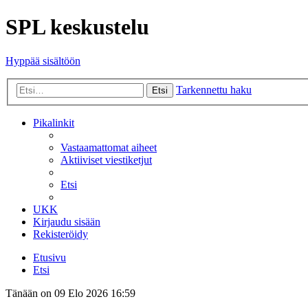
SPL keskustelu
Hyppää sisältöön
Tarkennettu haku
Etsi
Pikalinkit
Vastaamattomat aiheet
Aktiiviset viestiketjut
Etsi
UKK
Kirjaudu sisään
Rekisteröidy
Etusivu
Etsi
Tänään on 09 Elo 2026 16:59