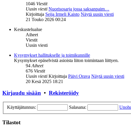
1046
Viestit
Uusin viesti
Nuorisosarja jossa saksanpaim…
Kirjoittaja
Seija Irmeli Kaisto
Näytä uusin viesti
21 Touko 2026 00:24
Keskustelualue
Aiheet
Viestit
Uusin viesti
Kysymykset hallitukselle ja toimikunnille
Kysymykset epäselvistä asioista liiton toimintaan liittyen.
94
Aiheet
676
Viestit
Uusin viesti
Kirjoittaja
Päivi Orava
Näytä uusin viesti
20 Kesä 2025 18:21
Kirjaudu sisään
•
Rekisteröidy
Käyttäjätunnus:
Salasana:
Unohd
Tilastot