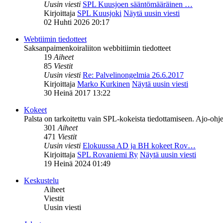
Uusin viesti
SPL Kuusjoen sääntömääräinen …
Kirjoittaja
SPL Kuusjoki
Näytä uusin viesti
02 Huhti 2026 20:17
Webtiimin tiedotteet
Saksanpaimenkoiraliiton webbitiimin tiedotteet
19
Aiheet
85
Viestit
Uusin viesti
Re: Palvelinongelmia 26.6.2017
Kirjoittaja
Marko Kurkinen
Näytä uusin viesti
30 Heinä 2017 13:22
Kokeet
Palsta on tarkoitettu vain SPL-kokeista tiedottamiseen. Ajo-ohje
301
Aiheet
471
Viestit
Uusin viesti
Elokuussa AD ja BH kokeet Rov…
Kirjoittaja
SPL Rovaniemi Ry
Näytä uusin viesti
19 Heinä 2024 01:49
Keskustelu
Aiheet
Viestit
Uusin viesti