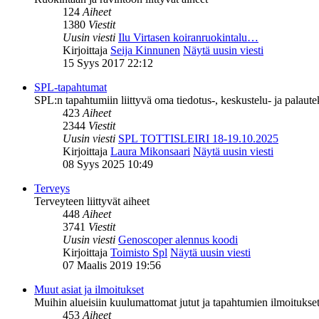
124
Aiheet
1380
Viestit
Uusin viesti
Ilu Virtasen koiranruokintalu…
Kirjoittaja
Seija Kinnunen
Näytä uusin viesti
15 Syys 2017 22:12
SPL-tapahtumat
SPL:n tapahtumiin liittyvä oma tiedotus-, keskustelu- ja palaut
423
Aiheet
2344
Viestit
Uusin viesti
SPL TOTTISLEIRI 18-19.10.2025
Kirjoittaja
Laura Mikonsaari
Näytä uusin viesti
08 Syys 2025 10:49
Terveys
Terveyteen liittyvät aiheet
448
Aiheet
3741
Viestit
Uusin viesti
Genoscoper alennus koodi
Kirjoittaja
Toimisto Spl
Näytä uusin viesti
07 Maalis 2019 19:56
Muut asiat ja ilmoitukset
Muihin alueisiin kuulumattomat jutut ja tapahtumien ilmoitukset 
453
Aiheet