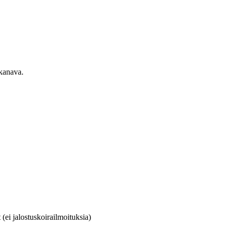
ekanava.
(ei jalostuskoirailmoituksia)