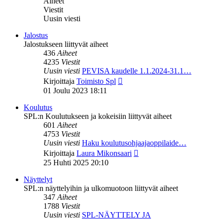
Aiheet
Viestit
Uusin viesti
Jalostus
Jalostukseen liittyvät aiheet
436
Aiheet
4235
Viestit
Uusin viesti
PEVISA kaudelle 1.1.2024-31.1…
Näytä
Kirjoittaja
Toimisto Spl
uusin
01 Joulu 2023 18:11
viesti
Koulutus
SPL:n Koulutukseen ja kokeisiin liittyvät aiheet
601
Aiheet
4753
Viestit
Uusin viesti
Haku koulutusohjaajaoppilaide…
Näytä
Kirjoittaja
Laura Mikonsaari
uusin
25 Huhti 2025 20:10
viesti
Näyttelyt
SPL:n näyttelyihin ja ulkomuotoon liittyvät aiheet
347
Aiheet
1788
Viestit
Uusin viesti
SPL-NÄYTTELY JA