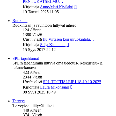
PENTUKATSELMU…
Näytä
Kirjoittaja
Anne-Mari Kivilahti
uusin
19 Tammi 2025 11:05
viesti
Ruokinta
Ruokintaan ja ravintoon liittyvät aiheet
124
Aiheet
1380
Viestit
Uusin viesti
Ilu Virtasen koiranruokintalu…
Näytä
Kirjoittaja
Seija Kinnunen
uusin
15 Syys 2017 22:12
viesti
SPL-tapahtumat
SPL:n tapahtumiin liittyvä oma tiedotus-, keskustelu- ja
palautekanava.
423
Aiheet
2344
Viestit
Uusin viesti
SPL TOTTISLEIRI 18-19.10.2025
Näytä
Kirjoittaja
Laura Mikonsaari
uusin
08 Syys 2025 10:49
viesti
Terveys
Terveyteen liittyvät aiheet
448
Aiheet
3741
Viestit