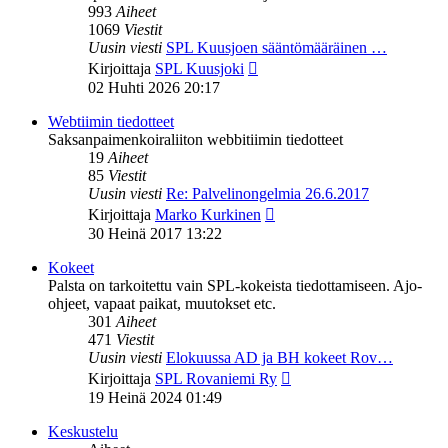
993
Aiheet
1069
Viestit
Uusin viesti
SPL Kuusjoen sääntömääräinen …
Näytä
Kirjoittaja
SPL Kuusjoki
uusin
02 Huhti 2026 20:17
viesti
Webtiimin tiedotteet
Saksanpaimenkoiraliiton webbitiimin tiedotteet
19
Aiheet
85
Viestit
Uusin viesti
Re: Palvelinongelmia 26.6.2017
Näytä
Kirjoittaja
Marko Kurkinen
uusin
30 Heinä 2017 13:22
viesti
Kokeet
Palsta on tarkoitettu vain SPL-kokeista tiedottamiseen. Ajo-
ohjeet, vapaat paikat, muutokset etc.
301
Aiheet
471
Viestit
Uusin viesti
Elokuussa AD ja BH kokeet Rov…
Näytä
Kirjoittaja
SPL Rovaniemi Ry
uusin
19 Heinä 2024 01:49
viesti
Keskustelu