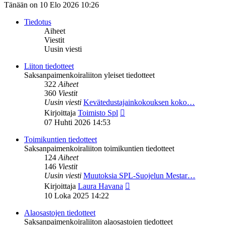
Tänään on 10 Elo 2026 10:26
Tiedotus
Aiheet
Viestit
Uusin viesti
Liiton tiedotteet
Saksanpaimenkoiraliiton yleiset tiedotteet
322
Aiheet
360
Viestit
Uusin viesti
Kevätedustajainkokouksen koko…
Näytä
Kirjoittaja
Toimisto Spl
uusin
07 Huhti 2026 14:53
viesti
Toimikuntien tiedotteet
Saksanpaimenkoiraliiton toimikuntien tiedotteet
124
Aiheet
146
Viestit
Uusin viesti
Muutoksia SPL-Suojelun Mestar…
Näytä
Kirjoittaja
Laura Havana
uusin
10 Loka 2025 14:22
viesti
Alaosastojen tiedotteet
Saksanpaimenkoiraliiton alaosastojen tiedotteet