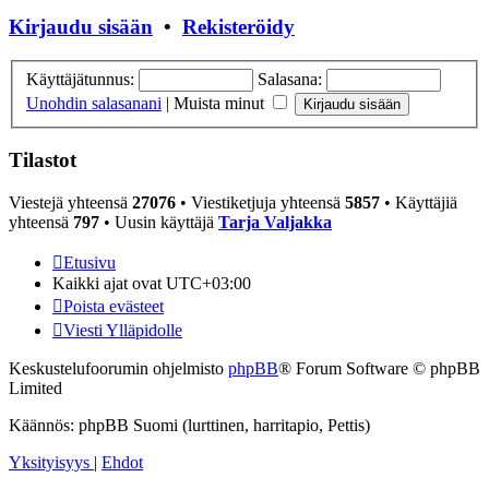
Kirjaudu sisään
•
Rekisteröidy
Käyttäjätunnus:
Salasana:
Unohdin salasanani
|
Muista minut
Tilastot
Viestejä yhteensä
27076
• Viestiketjuja yhteensä
5857
• Käyttäjiä
yhteensä
797
• Uusin käyttäjä
Tarja Valjakka
Etusivu
Kaikki ajat ovat
UTC+03:00
Poista evästeet
Viesti Ylläpidolle
Keskustelufoorumin ohjelmisto
phpBB
® Forum Software © phpBB
Limited
Käännös: phpBB Suomi (lurttinen, harritapio, Pettis)
Yksityisyys
|
Ehdot