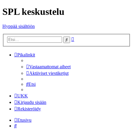
SPL keskustelu
Hyppää sisältöön
Tarkennettu
Etsi
haku
Pikalinkit
Vastaamattomat aiheet
Aktiiviset viestiketjut
Etsi
UKK
Kirjaudu sisään
Rekisteröidy
Etusivu
Etsi