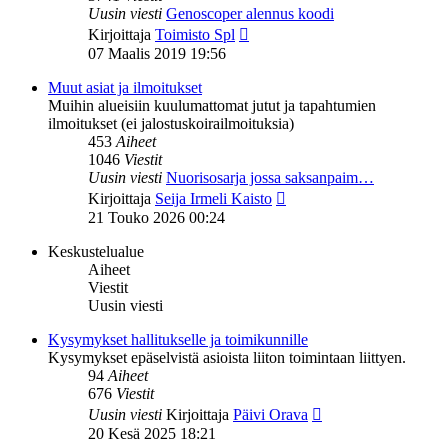
Uusin viesti
Genoscoper alennus koodi
Näytä
Kirjoittaja
Toimisto Spl
uusin
07 Maalis 2019 19:56
viesti
Muut asiat ja ilmoitukset
Muihin alueisiin kuulumattomat jutut ja tapahtumien
ilmoitukset (ei jalostuskoirailmoituksia)
453
Aiheet
1046
Viestit
Uusin viesti
Nuorisosarja jossa saksanpaim…
Näytä
Kirjoittaja
Seija Irmeli Kaisto
uusin
21 Touko 2026 00:24
viesti
Keskustelualue
Aiheet
Viestit
Uusin viesti
Kysymykset hallitukselle ja toimikunnille
Kysymykset epäselvistä asioista liiton toimintaan liittyen.
94
Aiheet
676
Viestit
Näytä
Uusin viesti
Kirjoittaja
Päivi Orava
uusin
20 Kesä 2025 18:21
viesti