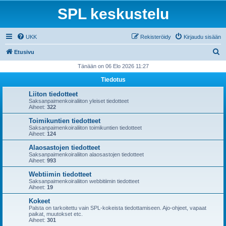
SPL keskustelu
UKK
Rekisteröidy
Kirjaudu sisään
E
Etusivu
t
Tänään on 06 Elo 2026 11:27
s
Tiedotus
i
Liiton tiedotteet
Saksanpaimenkoiraliiton yleiset tiedotteet
Aiheet:
322
Toimikuntien tiedotteet
Saksanpaimenkoiraliiton toimikuntien tiedotteet
Aiheet:
124
Alaosastojen tiedotteet
Saksanpaimenkoiraliiton alaosastojen tiedotteet
Aiheet:
993
Webtiimin tiedotteet
Saksanpaimenkoiraliiton webbitiimin tiedotteet
Aiheet:
19
Kokeet
Palsta on tarkoitettu vain SPL-kokeista tiedottamiseen. Ajo-ohjeet, vapaat
paikat, muutokset etc.
Aiheet:
301