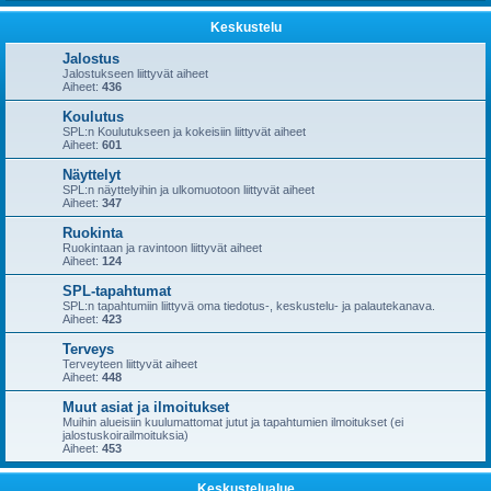
Keskustelu
Jalostus
Jalostukseen liittyvät aiheet
Aiheet:
436
Koulutus
SPL:n Koulutukseen ja kokeisiin liittyvät aiheet
Aiheet:
601
Näyttelyt
SPL:n näyttelyihin ja ulkomuotoon liittyvät aiheet
Aiheet:
347
Ruokinta
Ruokintaan ja ravintoon liittyvät aiheet
Aiheet:
124
SPL-tapahtumat
SPL:n tapahtumiin liittyvä oma tiedotus-, keskustelu- ja palautekanava.
Aiheet:
423
Terveys
Terveyteen liittyvät aiheet
Aiheet:
448
Muut asiat ja ilmoitukset
Muihin alueisiin kuulumattomat jutut ja tapahtumien ilmoitukset (ei
jalostuskoirailmoituksia)
Aiheet:
453
Keskustelualue