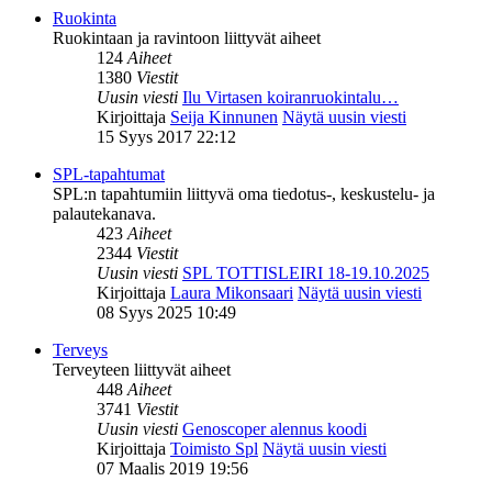
Ruokinta
Ruokintaan ja ravintoon liittyvät aiheet
124
Aiheet
1380
Viestit
Uusin viesti
Ilu Virtasen koiranruokintalu…
Kirjoittaja
Seija Kinnunen
Näytä uusin viesti
15 Syys 2017 22:12
SPL-tapahtumat
SPL:n tapahtumiin liittyvä oma tiedotus-, keskustelu- ja
palautekanava.
423
Aiheet
2344
Viestit
Uusin viesti
SPL TOTTISLEIRI 18-19.10.2025
Kirjoittaja
Laura Mikonsaari
Näytä uusin viesti
08 Syys 2025 10:49
Terveys
Terveyteen liittyvät aiheet
448
Aiheet
3741
Viestit
Uusin viesti
Genoscoper alennus koodi
Kirjoittaja
Toimisto Spl
Näytä uusin viesti
07 Maalis 2019 19:56