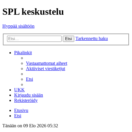
SPL keskustelu
Hyppää sisältöön
Tarkennettu haku
Etsi
Pikalinkit
Vastaamattomat aiheet
Aktiiviset viestiketjut
Etsi
UKK
Kirjaudu sisään
Rekisteröidy
Etusivu
Etsi
Tänään on 09 Elo 2026 05:32