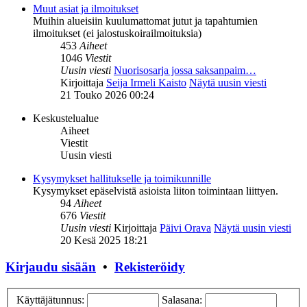
Muut asiat ja ilmoitukset
Muihin alueisiin kuulumattomat jutut ja tapahtumien
ilmoitukset (ei jalostuskoirailmoituksia)
453
Aiheet
1046
Viestit
Uusin viesti
Nuorisosarja jossa saksanpaim…
Kirjoittaja
Seija Irmeli Kaisto
Näytä uusin viesti
21 Touko 2026 00:24
Keskustelualue
Aiheet
Viestit
Uusin viesti
Kysymykset hallitukselle ja toimikunnille
Kysymykset epäselvistä asioista liiton toimintaan liittyen.
94
Aiheet
676
Viestit
Uusin viesti
Kirjoittaja
Päivi Orava
Näytä uusin viesti
20 Kesä 2025 18:21
Kirjaudu sisään
•
Rekisteröidy
Käyttäjätunnus:
Salasana: