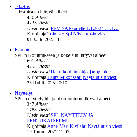
Jalostus
Jalostukseen liittyvät aiheet
436
Aiheet
4235
Viestit
Uusin viesti
PEVISA kaudelle 1.1.2024-31.1…
Kirjoittaja
Toimisto Spl
Näytä uusin viesti
01 Joulu 2023 18:11
Koulutus
SPL:n Koulutukseen ja kokeisiin liittyvät aiheet
601
Aiheet
4753
Viestit
Uusin viesti
Haku koulutusohjaajaoppilaide…
Kirjoittaja
Laura Mikonsaari
Näytä uusin viesti
25 Huhti 2025 20:10
Näyttelyt
SPL:n näyttelyihin ja ulkomuotoon liittyvät aiheet
347
Aiheet
1788
Viestit
Uusin viesti
SPL-NÄYTTELY JA
PENTUKATSELMU…
Kirjoittaja
Anne-Mari Kivilahti
Näytä uusin viesti
19 Tammi 2025 11:05