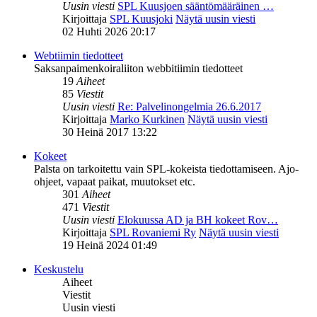
Uusin viesti
SPL Kuusjoen sääntömääräinen …
Kirjoittaja
SPL Kuusjoki
Näytä uusin viesti
02 Huhti 2026 20:17
Webtiimin tiedotteet
Saksanpaimenkoiraliiton webbitiimin tiedotteet
19
Aiheet
85
Viestit
Uusin viesti
Re: Palvelinongelmia 26.6.2017
Kirjoittaja
Marko Kurkinen
Näytä uusin viesti
30 Heinä 2017 13:22
Kokeet
Palsta on tarkoitettu vain SPL-kokeista tiedottamiseen. Ajo-
ohjeet, vapaat paikat, muutokset etc.
301
Aiheet
471
Viestit
Uusin viesti
Elokuussa AD ja BH kokeet Rov…
Kirjoittaja
SPL Rovaniemi Ry
Näytä uusin viesti
19 Heinä 2024 01:49
Keskustelu
Aiheet
Viestit
Uusin viesti